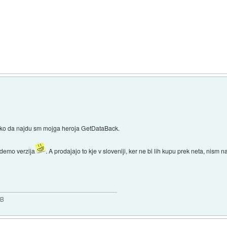
 tko da najdu sm mojga heroja GetDataBack.
o demo verzija
. A prodajajo to kje v sloveniji, ker ne bi lih kupu prek neta, nism
GB