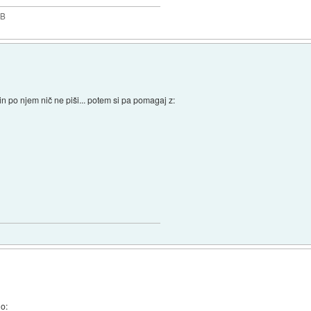
GB
n po njem nič ne piši... potem si pa pomagaj z:
o: