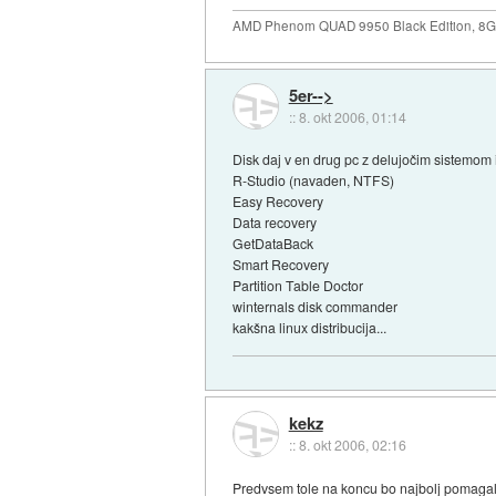
AMD Phenom QUAD 9950 Black Edition, 8
5er-->
::
8. okt 2006, 01:14
Disk daj v en drug pc z delujočim sistemom i
R-Studio (navaden, NTFS)
Easy Recovery
Data recovery
GetDataBack
Smart Recovery
Partition Table Doctor
winternals disk commander
kakšna linux distribucija...
kekz
::
8. okt 2006, 02:16
Predvsem tole na koncu bo najbolj pomagal