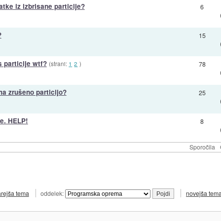
tke iz izbrisane particije?
6
?
15
 particije wtf?
(strani:
1
2
)
78
ma zrušeno particijo?
25
je. HELP!
8
Sporočila
arejša tema
oddelek:
novejša tem