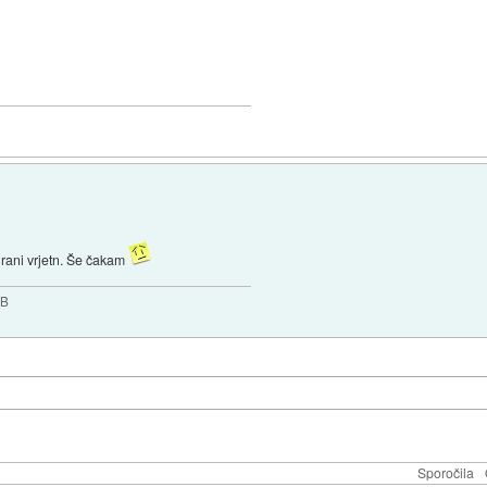
tirani vrjetn. Še čakam
GB
Sporočila