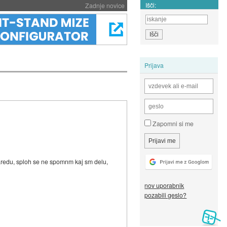
Išči:
Zadnje novice
Prijava
Zapomni si me
 naredu, sploh se ne spomnm kaj sm delu,
nov uporabnik
pozabili geslo?