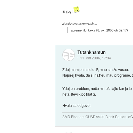
Enjoy!
Zgodovina sprememb…
spremenilo:
kekz
(
8. okt 2006 ob 02:17
)
Tutankhamun
::
11. okt 2006, 17:34
Zdej mam pa smolo :P, mau sm že veseu.
Najprej hvala, da si našteu mau programe,
Ydej pa problem, noče mi rešt fajle ker je t
neta številk pošilat :).
Hvala za odgovor
AMD Phenom QUAD 9950 Black Edition, 8