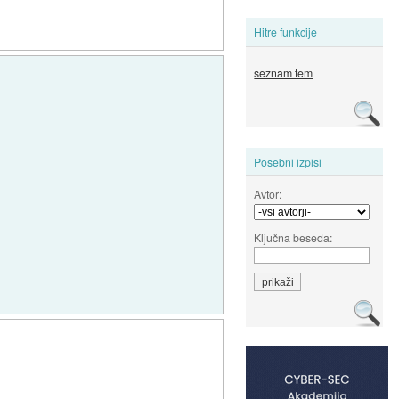
Hitre funkcije
seznam tem
Posebni izpisi
Avtor:
Ključna beseda: