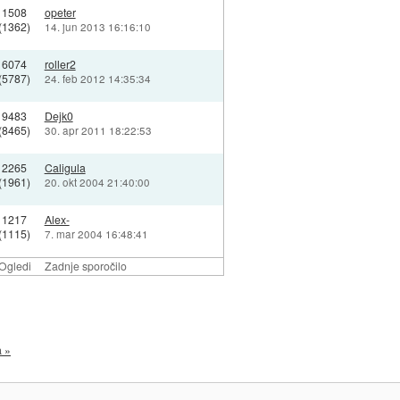
1508
opeter
(1362)
14. jun 2013 16:16:10
6074
roller2
(5787)
24. feb 2012 14:35:34
9483
Dejk0
(8465)
30. apr 2011 18:22:53
2265
Caligula
(1961)
20. okt 2004 21:40:00
1217
Alex-
(1115)
7. mar 2004 16:48:41
Ogledi
Zadnje sporočilo
a »