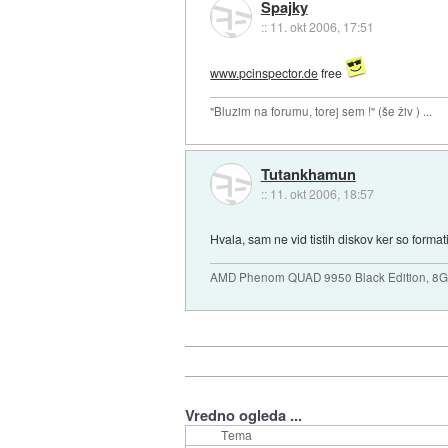
Spajky
::
11. okt 2006, 17:51
www.pcinspector.de
free
"Bluzim na forumu, torej sem !" (še živ ) ...
Tutankhamun
::
11. okt 2006, 18:57
Hvala, sam ne vid tistih diskov ker so forma
AMD Phenom QUAD 9950 Black Edition, 8
Vredno ogleda ...
Tema