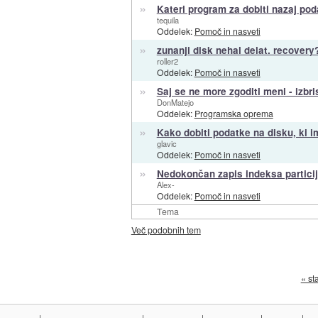
»
Kateri program za dobiti nazaj poda
tequila
Oddelek:
Pomoč in nasveti
»
zunanji disk nehal delat. recovery
roller2
Oddelek:
Pomoč in nasveti
»
Saj se ne more zgoditi meni - izbris
DonMatejo
Oddelek:
Programska oprema
»
Kako dobiti podatke na disku, ki i
glavic
Oddelek:
Pomoč in nasveti
»
Nedokončan zapis indeksa partici
Alex-
Oddelek:
Pomoč in nasveti
Tema
Več podobnih tem
« st