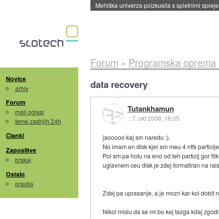
Forum
»
Programska oprema
Novice
data recovery
arhiv
Forum
Tutankhamun
mali oglasi
::
7. okt 2006, 18:05
teme zadnjih 24h
Članki
jaooooo kaj sm naredu :).
No imam en disk kjer sm meu 4 ntfs particije
Zaposlitve
Pol sm pa hotu na eno od teh particij gor f
brskaj
uglavnem ceu disk je zdej formatiran na raise
Ostalo
pravila
Zdej pa uprasanje, a je mozn kar kol dobit n
Nikol mislu da se mi bo kej tazga kdaj zgodl