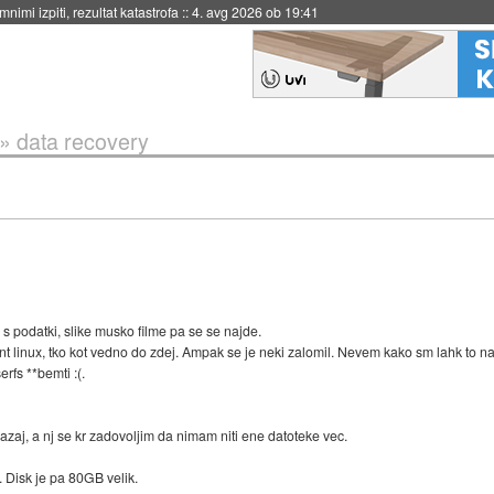
4. avg 2026 ob 19:41
»
data recovery
 s podatki, slike musko filme pa se se najde.
liknt linux, tko kot vedno do zdej. Ampak se je neki zalomil. Nevem kako sm lahk to
rfs **bemti :(.
azaj, a nj se kr zadovoljim da nimam niti ene datoteke vec.
. Disk je pa 80GB velik.