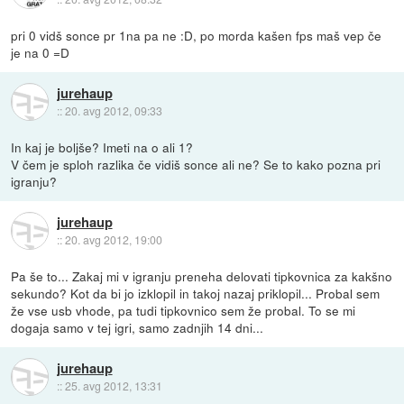
pri 0 vidš sonce pr 1na pa ne :D, po morda kašen fps maš vep če
je na 0 =D
jurehaup
::
20. avg 2012, 09:33
In kaj je boljše? Imeti na o ali 1?
V čem je sploh razlika če vidiš sonce ali ne? Se to kako pozna pri
igranju?
jurehaup
::
20. avg 2012, 19:00
Pa še to... Zakaj mi v igranju preneha delovati tipkovnica za kakšno
sekundo? Kot da bi jo izklopil in takoj nazaj priklopil... Probal sem
že vse usb vhode, pa tudi tipkovnico sem že probal. To se mi
dogaja samo v tej igri, samo zadnjih 14 dni...
jurehaup
::
25. avg 2012, 13:31