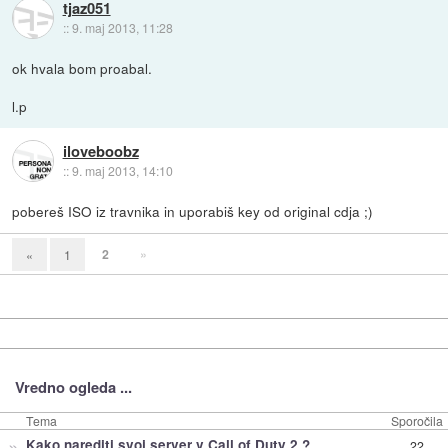
tjaz051
::
9. maj 2013, 11:28
ok hvala bom proabal.
l.p
iloveboobz
::
9. maj 2013, 14:10
pobereš ISO iz travnika in uporabiš key od original cdja ;)
2
»
«
1
Vredno ogleda ...
Tema
Sporočila
»
Kako narediti svoj server v Call of Duty 2 ?
22