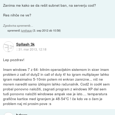
Zanima me kako se da rešit subnet ban, na serverju cod?
Res nihče ne ve?
Zgodovina sprememb…
spremenil:
jurehaup
(
3. sep 2012 ob 10:58
)
Spllash 3k
::
31. mar 2013, 12:18
Lep pozdrav!
Imam windows 7 z 64- bitnim operacijskim sistemom in sicer imam
problem z call of duty2 in call of duty 4! ko igram multiplayer lahko
igram maksimalno 5-10min potem mi enkran zamrzne... nič ne
morem narediti samo izklopim lahko računalnik. Cod2 in cod4 sem
probal ponovno naložiti, zagnati program z windows XP dal sem
tudi ponovno naložiti windowse ampak vse je isto.... temparatura
grafične kartice med igranjem je 48-54°C ! če kdo ve o čem je
problem naj mi prosim pove :s