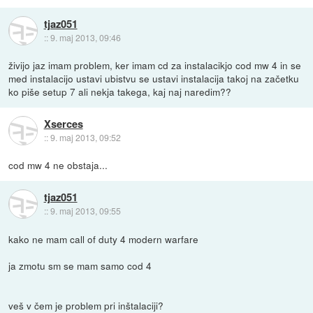
tjaz051
::
9. maj 2013, 09:46
živijo jaz imam problem, ker imam cd za instalacikjo cod mw 4 in se
med instalacijo ustavi ubistvu se ustavi instalacija takoj na začetku
ko piše setup 7 ali nekja takega, kaj naj naredim??
Xserces
::
9. maj 2013, 09:52
cod mw 4 ne obstaja...
tjaz051
::
9. maj 2013, 09:55
kako ne mam call of duty 4 modern warfare
ja zmotu sm se mam samo cod 4
veš v čem je problem pri inštalaciji?