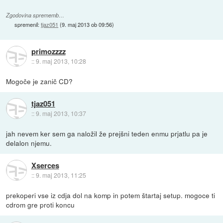
Zgodovina sprememb…
spremenil:
tjaz051
(
9. maj 2013 ob 09:56
)
primozzzz
::
9. maj 2013, 10:28
Mogoče je zanič CD?
tjaz051
::
9. maj 2013, 10:37
jah nevem ker sem ga naložil že prejšni teden enmu prjatlu pa je
delalon njemu.
Xserces
::
9. maj 2013, 11:25
prekoperi vse iz cdja dol na komp in potem štartaj setup. mogoce ti
cdrom gre proti koncu