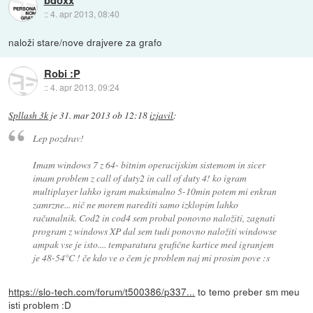
bdoxx
::
4. apr 2013, 08:40
naloži stare/nove drajvere za grafo
Robi :P
::
4. apr 2013, 09:24
Spllash 3k
je
31. mar 2013 ob 12:18
izjavil
:
Lep pozdrav!
Imam windows 7 z 64- bitnim operacijskim sistemom in sicer
imam problem z call of duty2 in call of duty 4! ko igram
multiplayer lahko igram maksimalno 5-10min potem mi enkran
zamrzne... nič ne morem narediti samo izklopim lahko
računalnik. Cod2 in cod4 sem probal ponovno naložiti, zagnati
program z windows XP dal sem tudi ponovno naložiti windowse
ampak vse je isto.... temparatura grafične kartice med igranjem
je 48-54°C ! če kdo ve o čem je problem naj mi prosim pove :s
https://slo-tech.com/forum/t500386/p337...
to temo preber sm meu
isti problem :D