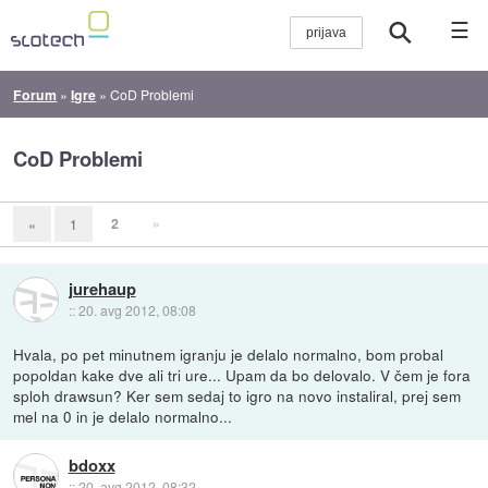
☰
Forum
»
Igre
»
CoD Problemi
CoD Problemi
2
»
«
1
jurehaup
::
20. avg 2012, 08:08
Hvala, po pet minutnem igranju je delalo normalno, bom probal
popoldan kake dve ali tri ure... Upam da bo delovalo. V čem je fora
sploh drawsun? Ker sem sedaj to igro na novo instaliral, prej sem
mel na 0 in je delalo normalno...
bdoxx
::
20. avg 2012, 08:32