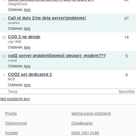
|SwightDraw|
Oddelek:
Igre
»
Call of duty 2!ne dela server!problems!
27
omahen
Oddelek:
Igre
⊘
COD 2 ne deluje
14
zigc1996
Oddelek:
Igre
⊘
cod2 server problemi[pomoč please]- modem???
5
xmind
Oddelek:
Igre
»
COD2 set dedicated 2
6
Mr.B
Oddelek:
Igre
Tema
Sporočila
Več podobnih tem
Pravila
Večina pravic pridržanih
Odgovornost
Oglaševanje
Kontakt
ISSN 1581-0186