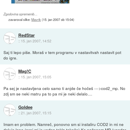
Zgodovina sprememb…
zavaroval slike:
Mavrik
(
15. jan 2007 ob 15:04
)
RedStar
::
15. jan 2007, 14:52
Saj ti lepo piše. Moraš v tem programu v nastavitvah nastavit pot
do igre.
Mag!C
::
15. jan 2007, 15:05
Pa sej je nastavljena celo samo ti anjde če hočeš --->cod2_mp. No
zdj sm se neki matru pa to pa mi je neki delalo....
Goldee
::
21. jan 2007, 15:15
Imam en problem. Namreč, ponovno sm si instaliru COD2 in mi ne
deluje lepo (prej mi je vedno tekla tekoče) Ko poženem MP (vendar