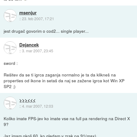
msenjur
::
23. feb 2007, 17:21
jest drugač govorim o cod2... single player...
Dejancek
::
3. mar 2007, 23:45
sword :
Rešitev da se ti igrca zaganja normalno je ta da klikneš na
properties od ikone in setaš da naj se zažene igrca kot Win XP
SP2 ;)
>>><<<
::
4. mar 2007, 12:03
Koliko imate FPS-jev ko imate vse na full pa rendering na Direct X
9?
Jaz imam okoli 60, ko gledam v zrak pa 91(max).