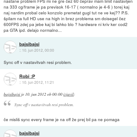
nastane problem FPS mi ne gre čez 60 čeprav mam limit nastavljen
na 333 cg/frame je pa previsok 16-17 ( normalno je 4-6 ) torej kaj
naj nardim probal celo konzolo premetat gugl tut ne ve kej?? P.S.
špilam na full HD use na high in brez problema sm doisegel čez
600FPS zdej pa jebe kaj bi lahko blo ? hardware ni kriv ker cod2
pa GTA ipd. delajo normalno...
bajsibajsi
::
10. jun 2012, 00:00
Sync off v nastavitvah resi problem.
Robi :P
::
10. jun 2012, 11:21
bajsibajsi
je
10. jun 2012 ob 00:00
izjavil
:
Sync off v nastavitvah resi problem.
če misliš sync every frame je na off že prej bil pa ne pomaga
bajsibajsi