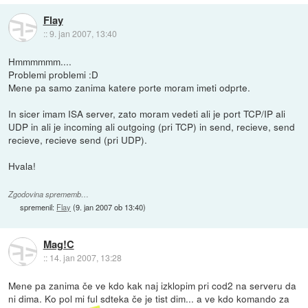
Flay
::
9. jan 2007, 13:40
Hmmmmmm....
Problemi problemi :D
Mene pa samo zanima katere porte moram imeti odprte.
In sicer imam ISA server, zato moram vedeti ali je port TCP/IP ali
UDP in ali je incoming ali outgoing (pri TCP) in send, recieve, send
recieve, recieve send (pri UDP).
Hvala!
Zgodovina sprememb…
spremenil:
Flay
(
9. jan 2007 ob 13:40
)
Mag!C
::
14. jan 2007, 13:28
Mene pa zanima če ve kdo kak naj izklopim pri cod2 na serveru da
ni dima. Ko pol mi ful sdteka če je tist dim... a ve kdo komando za