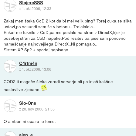
StajercSSS
::
1. okt 2006, 12:33
Zakaj men šteka CoD 2 kot da bi mel velik ping? Torej cuka,se slika
ustavi,po sekundi sem že v betonu...Tralalalala...
Enkar me fuknilo z CoD,pa me poslalo na stran z DirectX,kjer je
posebej stran za CoD napake.Pod rešitev pa piše sam ponovno
nameščanje najnovejšega DirectX..Ni pomagalo..
Sistem XP Sp2 + spodaj napisano..
C4rtm4n
::
1. okt 2006, 13:06
COD2 ti mogoče šteka zaradi serverja ali pa imaš kakšne
nastavitve zjebane.
Slo-One
::
20. nov 2006, 21:55
O a nben ni opazo te teme.
alen_e