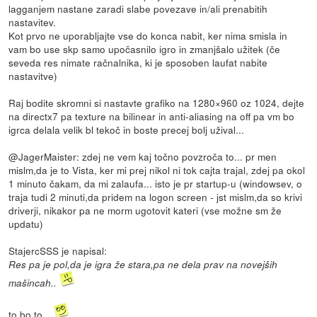
lagganjem nastane zaradi slabe povezave in/ali prenabitih
nastavitev.
Kot prvo ne uporabljajte vse do konca nabit, ker nima smisla in
vam bo use skp samo upočasnilo igro in zmanjšalo užitek (če
seveda res nimate račnalnika, ki je sposoben laufat nabite
nastavitve)
Raj bodite skromni si nastavte grafiko na 1280×960 oz 1024, dejte
na directx7 pa texture na bilinear in anti-aliasing na off pa vm bo
igrca delala velik bl tekoč in boste precej bolj užival...
@JagerMaister: zdej ne vem kaj točno povzroča to... pr men
mislm,da je to Vista, ker mi prej nikol ni tok cajta trajal, zdej pa okol
1 minuto čakam, da mi zalaufa... isto je pr startup-u (windowsev, o
traja tudi 2 minuti,da pridem na logon screen - jst mislm,da so krivi
driverji, nikakor pa ne morm ugotovit kateri (vse možne sm že
updatu)
StajercSSS je napisal:
Res pa je pol,da je igra že stara,pa ne dela prav na novejših
mašincah..
to bo to...