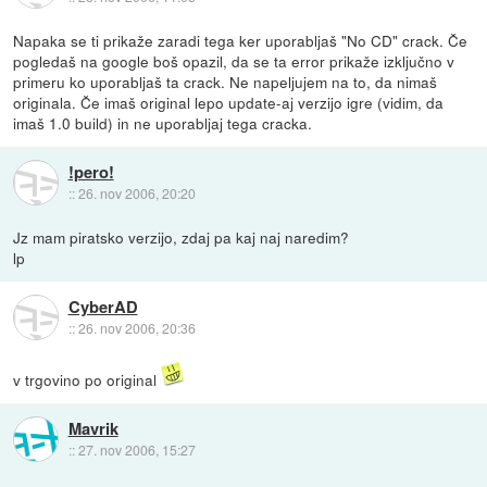
Napaka se ti prikaže zaradi tega ker uporabljaš "No CD" crack. Če
pogledaš na google boš opazil, da se ta error prikaže izključno v
primeru ko uporabljaš ta crack. Ne napeljujem na to, da nimaš
originala. Če imaš original lepo update-aj verzijo igre (vidim, da
imaš 1.0 build) in ne uporabljaj tega cracka.
!pero!
::
26. nov 2006, 20:20
Jz mam piratsko verzijo, zdaj pa kaj naj naredim?
lp
CyberAD
::
26. nov 2006, 20:36
v trgovino po original
Mavrik
::
27. nov 2006, 15:27