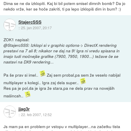
Dima se ne da izklopiti. Kaj bi bil potem smisel dimnih bomb? Da jo
nekdo vrže, ker se hoče zakriti, ti pa lepo izklopiš dim in bum? :)
StajercSSS
::
25. jan 2007, 20:17
ZOK1 napisal:
@StajercSSS: Izklopi si v graphic options-> DirectX rendering
prestavi na 7 ali 8; nikakor ne daj na 9! Igra ni vredu spisana in
imajo tudi močnejše grafike (7900, 7950, 1900...) težave če se
nastavi na DX9 rendering...
Pa še prav si imel..
Zaj sem probal,pa sem že veselo nabijal
multiplayer s kolegi.. Igra zaj dela super..
Res pa je pol,da je igra že stara,pa ne dela prav na novejših
mašincah..
jjag3r
::
22. feb 2007, 12:52
Js mam pa en problem pr vstopu v multiplayer...na začetku tista