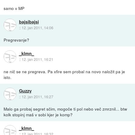
samo v MP
bajsibajsi
::
12. jan 2011, 14:06
Pregrevanje?
_klmn_
::
12. jan 2011, 16:21
ne nič se ne pregreva. Pa xfire sem probal na novo naložit pa je
isto.
Guzzy
::
12. jan 2011, 16:27
Malo ga probaj segret sčim, mogoče ti pol nebo več zmrznil... btw
kolk stopinj maš v sobi kjer je komp?
_klmn_
::
12. jan 2011, 16:32