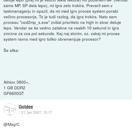
samo MP, SP dela lepo), mi igra zelo trokira. Preveril sem v
taskmanagerju in opazil, da mi med igro proces system porabi
večino procesorja. To je tudi razlog, da igra trokira. Nato sem
procesu "cod2mp_s.exe" zvišal prioriteto na high in stvar deluje
lepo. Vendar se še vedno zatakne na vsakih 10 sekund in igra
zmrzne za cca pol sekunde. Kaj naj storim, oz. zakaj mi proces
system ravno med igro toliko obremenjuje procesor?
Še slika:
Athlon 3800+,
1 GB DDR2
GF6600GT
Goldee
::
21. jan 2007, 15:17
@Mag!C