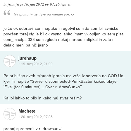
bajsibajsi
je
16. jun 2012 ob 01:26
izjavil
:
Ne spomnim se, igre pa nimam gor. -.-
je že ok odpravil sem napako in ugotvil sem da sem bil svnisko
površen torej cfg je bil ok vsync lahko imam vklopljen ko sem pisal
com_maxfps 333 sem zgleda nekaj narobe zatipkal in zato ni
delalo meni pa nič jasno
jurehaup
::
19. avg 2012, 21:00
Po približno dveh minutah igranja me vrže iz serverja na COD Uo,
kjer mi napiše ''Server disconnected-PunkBaster kicked player
'Fiks' (for 0 minutes)... Cvar r_drawSun=o''
Kaj bi lahko to bilo in kako naj stvar rešim?
Machete
::
20. avg 2012, 07:35
probaj spremenit v r_drawsun=1