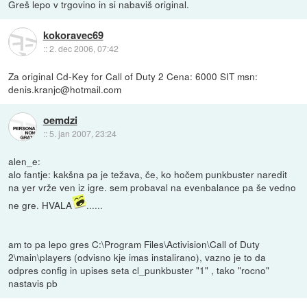
Greš lepo v trgovino in si nabaviš original.
kokoravec69
::
2. dec 2006, 07:42
Za original Cd-Key for Call of Duty 2 Cena: 6000 SIT msn:
denis.kranjc@hotmail.com
oemdzi
::
5. jan 2007, 23:24
alen_e:
alo fantje: kakšna pa je težava, če, ko hočem punkbuster naredit
na yer vrže ven iz igre. sem probaval na evenbalance pa še vedno
ne gre. HVALA
......
am to pa lepo gres C:\Program Files\Activision\Call of Duty
2\main\players (odvisno kje imas instalirano), vazno je to da
odpres config in upises seta cl_punkbuster "1" , tako "rocno"
nastavis pb