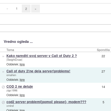
«
1
2
»
Vredno ogleda ...
Tema
Sporočila
»
Kako narediti svoj server v Call of Duty 2 ?
22
|SwightDraw|
Oddelek:
Igre
»
Call of duty 2!ne dela server!problems!
27
omahen
Oddelek:
Igre
⊘
COD 2 ne deluje
14
zigc1996
Oddelek:
Igre
⊘
cod2 server problemi[pomoč please]- modem???
5
xmind
Oddelek:
Igre