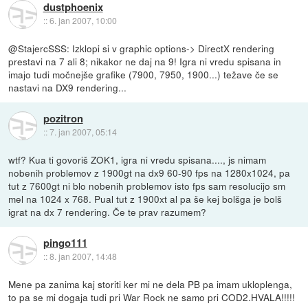
dustphoenix
::
6. jan 2007, 10:00
@StajercSSS: Izklopi si v graphic options-> DirectX rendering
prestavi na 7 ali 8; nikakor ne daj na 9! Igra ni vredu spisana in
imajo tudi močnejše grafike (7900, 7950, 1900...) težave če se
nastavi na DX9 rendering...
pozitron
::
7. jan 2007, 05:14
wtf? Kua ti govoriš ZOK1, igra ni vredu spisana...., js nimam
nobenih problemov z 1900gt na dx9 60-90 fps na 1280x1024, pa
tut z 7600gt ni blo nobenih problemov isto fps sam resolucijo sm
mel na 1024 x 768. Pual tut z 1900xt al pa še kej bolšga je bolš
igrat na dx 7 rendering. Če te prav razumem?
pingo111
::
8. jan 2007, 14:48
Mene pa zanima kaj storiti ker mi ne dela PB pa imam ukloplenga,
to pa se mi dogaja tudi pri War Rock ne samo pri COD2.HVALA!!!!!