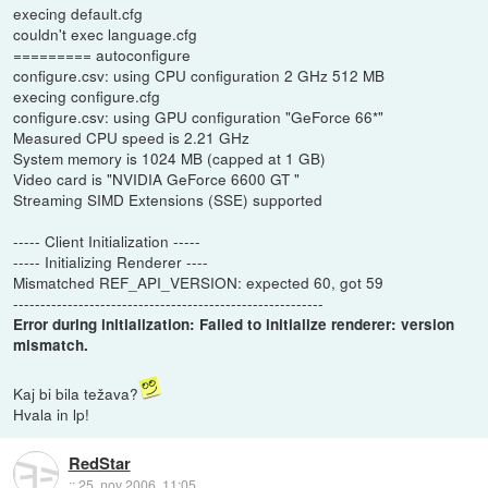
execing default.cfg
couldn't exec language.cfg
========= autoconfigure
configure.csv: using CPU configuration 2 GHz 512 MB
execing configure.cfg
configure.csv: using GPU configuration "GeForce 66*"
Measured CPU speed is 2.21 GHz
System memory is 1024 MB (capped at 1 GB)
Video card is "NVIDIA GeForce 6600 GT "
Streaming SIMD Extensions (SSE) supported
----- Client Initialization -----
----- Initializing Renderer ----
Mismatched REF_API_VERSION: expected 60, got 59
---------------------------------------------------------
Error during initialization: Failed to initialize renderer: version
mismatch.
Kaj bi bila težava?
Hvala in lp!
RedStar
::
25. nov 2006, 11:05