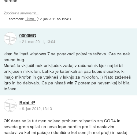
narobe.
Zgodovina sprememb…
spremenil:
_klmn_
(
12. jan 2011 ob 19:41
)
0000MG
::
21. mar 2011, 13:04
klmn če imaš windows 7 se ponavadi pojavi ta težava. Gre za nek
sound bug.
Moraš le vključit nek priključek zadaj v računalnik kjer naj bi bil
priključen mikrofon. Lahko je katerikoli ali pač kupiš slušalke, ki
imajo mikrofon in ga vtakneš v luknjo za mikrofon. ;) Nato zaženeš
igro in bo delovalo. Če pa nimaš win 7 potem pa nevem kaj bi bila
težava.
Robi :P
::
9. jun 2012, 13:13
OK dans se je tut men pojavo problem reinsatllo sm COD4 in
seveda grem spilat na novo lepo nardim profil si nastavim
nastavitve kot mi pašejo (identične kot sem jih mel prej!) in sedaj