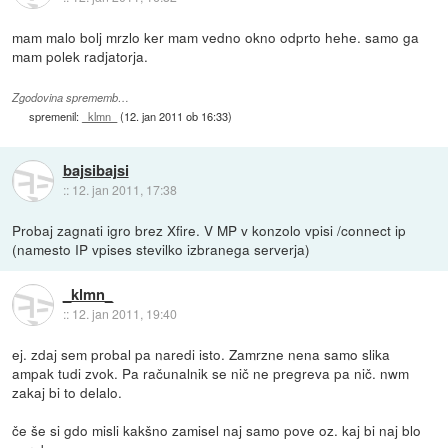
mam malo bolj mrzlo ker mam vedno okno odprto hehe. samo ga
mam polek radjatorja.
Zgodovina sprememb…
spremenil:
_klmn_
(
12. jan 2011 ob 16:33
)
bajsibajsi
::
12. jan 2011, 17:38
Probaj zagnati igro brez Xfire. V MP v konzolo vpisi /connect ip
(namesto IP vpises stevilko izbranega serverja)
_klmn_
::
12. jan 2011, 19:40
ej. zdaj sem probal pa naredi isto. Zamrzne nena samo slika
ampak tudi zvok. Pa računalnik se nič ne pregreva pa nič. nwm
zakaj bi to delalo.
če še si gdo misli kakšno zamisel naj samo pove oz. kaj bi naj blo