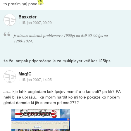
to prosim naj pove
Baxxxter
::
15. jan 2007, 09:29
js nimam nobenih problemov z 1900gt na dx9 60-90 fps na
1280x1024,
že že, ampak priporočeno je za multiplayer več kot 125fps...
Mag!C
::
15. jan 2007, 14:05
Ja... kje lahk pogledam kok fpsjev mam? a u konzoli? pa kk? PA
neki bi še uprašu... ka morm nardit ko mi tole pokaze ko hočem
gledat demote ki jih snemam pri cod2???