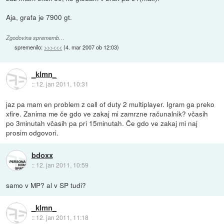
Aja, grafa je 7900 gt.
Zgodovina sprememb…
spremenilo:
>>><<<
(
4. mar 2007 ob 12:03
)
_klmn_
::
12. jan 2011, 10:31
jaz pa mam en problem z call of duty 2 multiplayer. Igram ga preko
xfire. Zanima me če gdo ve zakaj mi zamrzne računalnik? včasih
po 3minutah včasih pa pri 15minutah. Če gdo ve zakaj mi naj
prosim odgovori.
bdoxx
::
12. jan 2011, 10:59
samo v MP? al v SP tudi?
_klmn_
::
12. jan 2011, 11:18