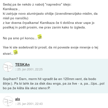
Sedaj pa še nekdo z nabolj "napredno" idejo:
Kamikaza ,
ki zatrjuje novo aluminjasto ohišje (izvendimenzijsko-mislim, da
misli po naročilu)
z kar dvema črpalkama! Kamikaza če ti dotična stvar uspe jo
poslikaj in pošli prosim, me prav zanim kako to izgleda.
No pa smo pri koncu...
Vse ki ste sodelovali bi prosil, da mi poveste svoje mnenje o tej
stvari..
TESKAn
::
25. jan 2001, 22:25
Sopiham? Darn, morm hit vgradit še en 120mm vent, da bodo
štirje:). Pa bi lahk še za disk dau enga, pa za live - a, pa...Ups...pol
bo pa že kišta šla skoz steno:P.
alx
::
25. jan 2001, 22:43