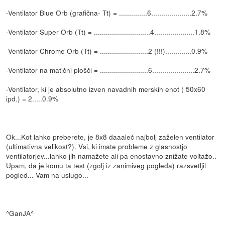
-Ventilator Blue Orb (grafična- Tt) = ..............6....................2.7%
-Ventilator Super Orb (Tt) = ............................4....................1.8%
-Ventilator Chrome Orb (Tt) = ........................2 (!!!).............0.9%
-Ventilator na matični plošči = ........................6.....................2.7%
-Ventilator, ki je absolutno izven navadnih merskih enot ( 50x60
ipd.) = 2.....0.9%
Ok...Kot lahko preberete, je 8x8 daaaleč najbolj zaželen ventilator
(ultimativna velikost?). Vsi, ki imate probleme z glasnostjo
ventilatorjev...lahko jih namažete ali pa enostavno znižate voltažo..
Upam, da je komu ta test (zgolj iz zanimiveg pogleda) razsvetljil
pogled... Vam na uslugo...
^GanJA^