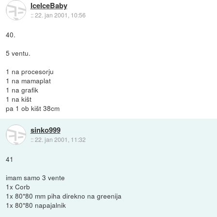
IceIceBaby
::
22. jan 2001, 10:56
40.
5 ventu.
1 na procesorju
1 na mamaplat
1 na grafik
1 na kišt
pa 1 ob kišt 38cm
sinko999
::
22. jan 2001, 11:32
41
imam samo 3 vente
1x Corb
1x 80*80 mm piha direkno na greenija
1x 80*80 napajalnik