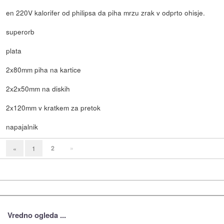
en 220V kalorifer od philipsa da piha mrzu zrak v odprto ohisje.
superorb
plata
2x80mm piha na kartice
2x2x50mm na diskih
2x120mm v kratkem za pretok
napajalnik
2
»
«
1
Vredno ogleda ...