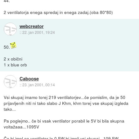
44.
2 ventilatorja enega spredaj in enega zadaj.(oba 80*80)
webcreator
::
22. jan 2001, 19:24
50.
2 x obični
1 x blue orb
Caboose
::
23. jan 2001, 00:14
Vsi skupaj imamo torej 219 ventilatorjev...če pomislim, da je 50
prijavljenih niti ni tako slabo J Khm, khm torej vse skupaj izgleda
tako...
Pa poglejmo.. če bi vsak ventilator porabil le 5V bi bila skupna
voltažaaa...1095V
Če bi imel en ventilator le 0.5W bi imeli vsi skupaj...109.5W