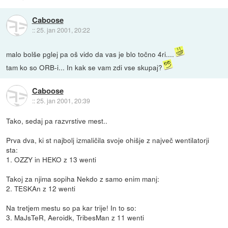
Caboose
::
25. jan 2001, 20:22
malo bolše pglej pa oš vido da vas je blo točno 4ri....
tam ko so ORB-i... In kak se vam zdi vse skupaj?
Caboose
::
25. jan 2001, 20:39
Tako, sedaj pa razvrstive mest..
Prva dva, ki st najbolj izmaličila svoje ohišje z največ wentilatorji
sta:
1. OZZY in HEKO z 13 wenti
Takoj za njima sopiha Nekdo z samo enim manj:
2. TESKAn z 12 wenti
Na tretjem mestu so pa kar trije! In to so:
3. MaJsTeR, Aeroidk, TribesMan z 11 wenti