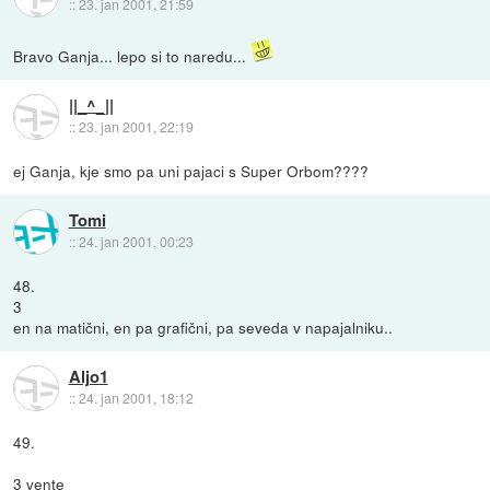
::
23. jan 2001, 21:59
Bravo Ganja... lepo si to naredu...
||_^_||
::
23. jan 2001, 22:19
ej Ganja, kje smo pa uni pajaci s Super Orbom????
Tomi
::
24. jan 2001, 00:23
48.
3
en na matični, en pa grafični, pa seveda v napajalniku..
Aljo1
::
24. jan 2001, 18:12
49.
3 vente