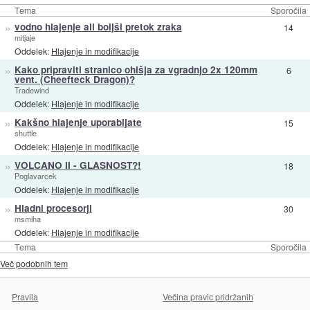
Tema
Sporočila
»
vodno hlajenje ali boljši pretok zraka
14
mitjaje
Oddelek:
Hlajenje in modifikacije
»
Kako pripraviti stranico ohišja za vgradnjo 2x 120mm
6
vent. (Cheefteck Dragon)?
Tradewind
Oddelek:
Hlajenje in modifikacije
»
Kakšno hlajenje uporabljate
15
shuttle
Oddelek:
Hlajenje in modifikacije
»
VOLCANO II - GLASNOST?!
18
Poglavarcek
Oddelek:
Hlajenje in modifikacije
»
Hladni procesorji
30
msmiha
Oddelek:
Hlajenje in modifikacije
Tema
Sporočila
Več podobnih tem
Pravila
Večina pravic pridržanih