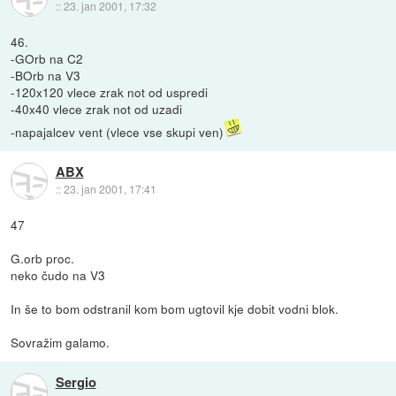
::
23. jan 2001, 17:32
46.
-GOrb na C2
-BOrb na V3
-120x120 vlece zrak not od uspredi
-40x40 vlece zrak not od uzadi
-napajalcev vent (vlece vse skupi ven)
ABX
::
23. jan 2001, 17:41
47
G.orb proc.
neko čudo na V3
In še to bom odstranil kom bom ugtovil kje dobit vodni blok.
Sovražim galamo.
Sergio