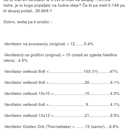
hehe..je to koga pripeljalo na čudne ideje? Če bi pa imeli 0.14A pa
bi skupaj podali...30.66A !!
Dobro, sedaj pa k analizi..:
-Ventilator na procesorju (original) = 12........5.4%
-Ventilatorji na grafični (original) = 10 (ostali so zgleda hladilna
rebra)...4.5%
-Ventilator velikosti 8x8 =..............................103 (!!!) .........47%
-Ventilator velikosti 9x9 =...............................20..................9.1%
-Ventilator velikosti 10x10 =...........................10..................4.5%
-Ventilator velikosti 6x6 =............................... 9...................4.1%
-Ventilator velikosti 12x12 =...........................21..................9.5%
-Ventilator Golden Orb (Thermaltake) = ........15 (samo!)....6.8%