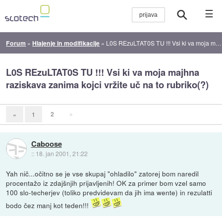
☰
Forum
»
Hlajenje in modifikacije
»
L0S REzuLTAT0S TU !!! Vsi ki va moja majhna raziskava zanima kojci vržite uč na to rubriko(?)
L0S REzuLTAT0S TU !!! Vsi ki va moja majhna
raziskava zanima kojci vržite uč na to rubriko(?)
2
»
«
1
Caboose
::
18. jan 2001, 21:22
Yah nič...očitno se je vse skupaj "ohladilo" zatorej bom naredil
procentažo iz zdajšnjih prijavljenih! OK za primer bom vzel samo
100 slo-techerjev (toliko predvidevam da jih ima wente) in rezulatti
bodo čez manj kot teden!!!