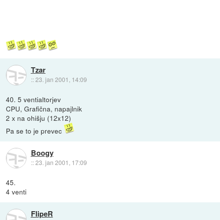
Tzar
::
23. jan 2001, 14:09
40. 5 ventialtorjev
CPU, Grafična, napajlnik
2 x na ohišju (12x12)
Pa se to je prevec
Boogy
::
23. jan 2001, 17:09
45.
4 venti
FlipeR