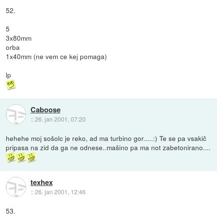
52.
5
3x80mm
orba
1x40mm (ne vem ce kej pomaga)
lp
Caboose
::
26. jan 2001, 07:20
hehehe moj sošolc je reko, ad ma turbino gor.....:) Te se pa vsakič
pripasa na zid da ga ne odnese..mašino pa ma not zabetonirano....
texhex
::
26. jan 2001, 12:46
53.