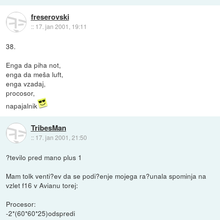
freserovski
::
17. jan 2001, 19:11
38.
Enga da piha not,
enga da meša luft,
enga vzadaj,
procosor,
napajalnik
TribesMan
::
17. jan 2001, 21:50
?tevilo pred mano plus 1
Mam tolk venti?ev da se podi?enje mojega ra?unala spominja na
vzlet f16 v Avianu torej:
Procesor:
-2*(60*60*25)odspredi