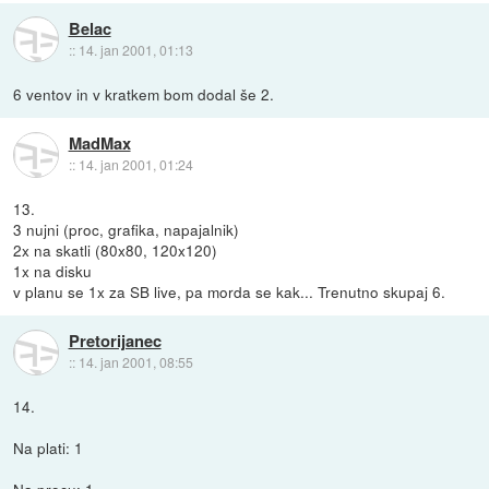
Belac
::
14. jan 2001, 01:13
6 ventov in v kratkem bom dodal še 2.
MadMax
::
14. jan 2001, 01:24
13.
3 nujni (proc, grafika, napajalnik)
2x na skatli (80x80, 120x120)
1x na disku
v planu se 1x za SB live, pa morda se kak... Trenutno skupaj 6.
Pretorijanec
::
14. jan 2001, 08:55
14.
Na plati: 1
Na procu: 1