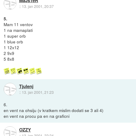
MaJsTeR
::
13. jan 2001, 20:37
5.
Mam 11 ventov
1 na mamaplati
1 super orb
1 blue orb
1 12x12
2 9x9
5 8x8
Tjulenj
::
13. jan 2001, 21:23
6.
en vent na ohsiju (v kratkem mislim dodati se 3 ali 4)
en vent na procu pa en na graficni
OZZY
::
13. jan 2001, 22:24