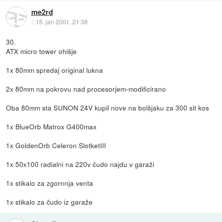
me2rd
::
15. jan 2001, 21:38
30.
ATX micro tower ohišje
1x 80mm spredaj original lukna
2x 80mm na pokrovu nad procesorjem-modificirano
Oba 80mm sta SUNON 24V kupil nove na bolšjaku za 300 sit kos
1x BlueOrb Matrox G400max
1x GoldenOrb Celeron SlotketIII
1x 50x100 radialni na 220v čudo najdu v garaži
1x stikalo za zgornnja venta
1x stikalo za čudo iz garaže