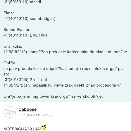
-2*(50*50*10)odzadi
Plata:
-1*(40*40*10) southbridge :)
Sound Blaster:
-1*(40*40*10) EMU10k1
Grafikulja:
1*(92*92*10) name??en prek cele kartice tako da hladi tudi ram?ke
Ohi?je:
so pa v predalu ker ob odprti ?katli od njih res ni efekta drga? pa
so:
-3*(80*80*25) 2 in 1 out
1*(92*92*25) v napajalniku vle?e zrak direkt iznad procesorja vn
Ohi?je pa je en big tower ki je drga? serversko ohi?je.
Caboose
::
17. jan 2001, 22:56
MOTIVACIJA VeLJA!