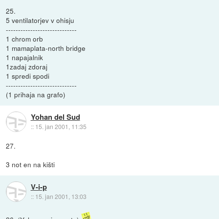
25.
5 ventilatorjev v ohisju
-----------------------------
1 chrom orb
1 mamaplata-north bridge
1 napajalnik
1zadaj zdoraj
1 spredi spodi
-----------------------------
(1 prihaja na grafo)
Yohan del Sud
::
15. jan 2001, 11:35
27.
3 not en na kišti
V-i-p
::
15. jan 2001, 13:03