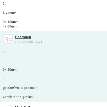
3.
6 ventov
2x 120mm
4x 80mm
Shershen
::
13. jan 2001, 20:25
4.
3x 80mm
+
goldenOrb za procesor
ventilator na grafični