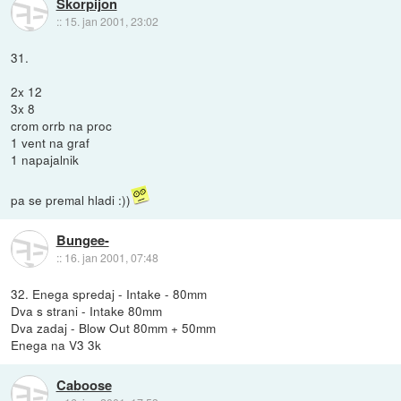
Skorpijon
::
15. jan 2001, 23:02
31.
2x 12
3x 8
crom orrb na proc
1 vent na graf
1 napajalnik
pa se premal hladi :))
Bungee-
::
16. jan 2001, 07:48
32. Enega spredaj - Intake - 80mm
Dva s strani - Intake 80mm
Dva zadaj - Blow Out 80mm + 50mm
Enega na V3 3k
Caboose