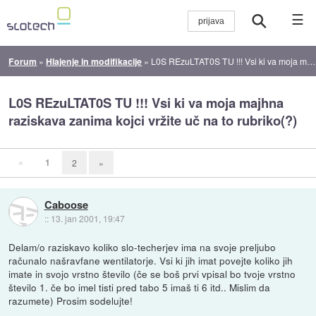
☰
Forum
»
Hlajenje in modifikacije
»
L0S REzuLTAT0S TU !!! Vsi ki va moja majhna raziskava zanima kojci vržite uč na to rubriko(?)
L0S REzuLTAT0S TU !!! Vsi ki va moja majhna
raziskava zanima kojci vržite uč na to rubriko(?)
«
1
2
»
Caboose
::
13. jan 2001, 19:47
Delam/o raziskavo koliko slo-techerjev ima na svoje preljubo
računalo našravfane wentilatorje. Vsi ki jih imat povejte koliko jih
imate in svojo vrstno število (če se boš prvi vpisal bo tvoje vrstno
število 1. če bo imel tisti pred tabo 5 imaš ti 6 itd.. Mislim da
razumete) Prosim sodelujte!