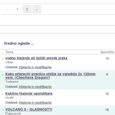
«
1
2
»
Vredno ogleda ...
Tema
Sporočila
»
vodno hlajenje ali boljši pretok zraka
14
mitjaje
Oddelek:
Hlajenje in modifikacije
»
Kako pripraviti stranico ohišja za vgradnjo 2x 120mm
6
vent. (Cheefteck Dragon)?
Tradewind
Oddelek:
Hlajenje in modifikacije
»
Kakšno hlajenje uporabljate
15
shuttle
Oddelek:
Hlajenje in modifikacije
»
VOLCANO II - GLASNOST?!
18
Poglavarcek