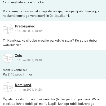
17. 6ventilatrčkov + črpalka
V kratkem pa novovo aluminjasto ohišje, nedojemljivih dimenzij, z
neskončnomnogo ventilatorji in 2+ črpalkami.
Pretorijanec
::
14. jan 2001, 13:42
Ti, Kamikaz, ke si dubu crpalko pa kolk je stala? Ke se pa dubu
waterblock?
Zois
::
14. jan 2001, 13:48
Mam 3 vente 80
Pa 2 40 proc in riva
KamikazA
::
14. jan 2001, 14:28
Črpalko v vski trgovini z akvaristiko (lahko pa tutdi pri meni. Water
block pa lahko dobiš pri meni. Napiši kakega rabiš bakrenega,