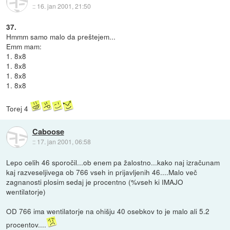
::
16. jan 2001, 21:50
37.
Hmmm samo malo da preštejem...
Emm mam:
1. 8x8
1. 8x8
1. 8x8
1. 8x8
Torej 4
Caboose
::
17. jan 2001, 06:58
Lepo celih 46 sporočil...ob enem pa žalostno...kako naj izračunam
kaj razveseljivega ob 766 vseh in prijavljenih 46....Malo več
zagnanosti plosim sedaj je procentno (%vseh ki IMAJO
wentilatorje)
OD 766 ima wentilatorje na ohišju 40 osebkov to je malo ali 5.2
procentov....