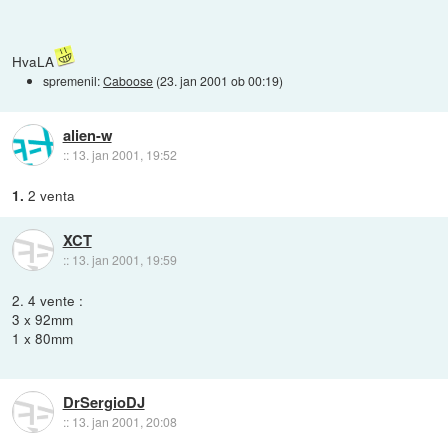
HvaLA
spremenil:
Caboose
(
23. jan 2001 ob 00:19
)
alien-w
::
13. jan 2001, 19:52
2 venta
1.
XCT
::
13. jan 2001, 19:59
2. 4 vente :
3 x 92mm
1 x 80mm
DrSergioDJ
::
13. jan 2001, 20:08