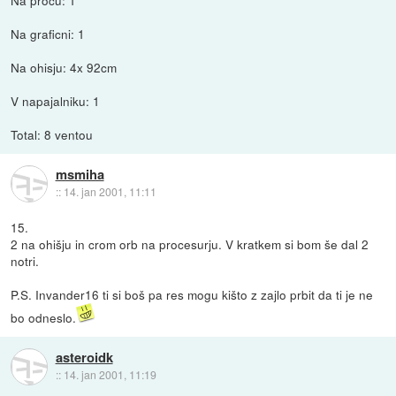
Na graficni: 1
Na ohisju: 4x 92cm
V napajalniku: 1
Total: 8 ventou
msmiha
::
14. jan 2001, 11:11
15.
2 na ohišju in crom orb na procesurju. V kratkem si bom še dal 2
notri.
P.S. Invander16 ti si boš pa res mogu kišto z zajlo prbit da ti je ne
bo odneslo.
asteroidk
::
14. jan 2001, 11:19