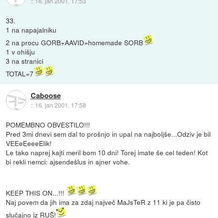
::
16. jan 2001, 17:53
33.
1 na napajalniku
2 na procu GORB+AAVID=homemade SORB
1 v ohišju
3 na stranici
TOTAL=7
Caboose
::
16. jan 2001, 17:58
POMEMBNO OBVESTILO!!!
Pred 3mi dnevi sem dal to prošnjo in upal na najboljše...Odziv je bil
VEEeEeeeElik!
Le tako naprej kajti meril bom 10 dni! Torej imate še cel teden! Kot
bi rekli nemci: ajsendešlus in ajner vohe.
KEEP THIS ON...!!!
Naj povem da jih ima za zdaj največ MaJsTeR z 11 ki je pa čisto
slučajno iz RUŠ!