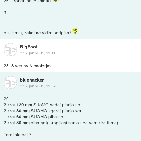
26. (Yohan se je zmotu)
3
p.s. hmm, zakaj ne vidim podpisa?
BigFoot
::
15. jan 2001, 13:11
28. 8 ventov & coolerjov
bluehacker
::
15. jan 2001, 13:59
29.
2 krat 120 mm SUoMO sodaj pihajo not
2 krat 80 mm SUOMO zgoraj pihajo ven
1 krat 60 mm SUOMO piha not
2 krat 80 mm piha not( krogljicni samo nea vem kira firma)
Torej skupaj 7