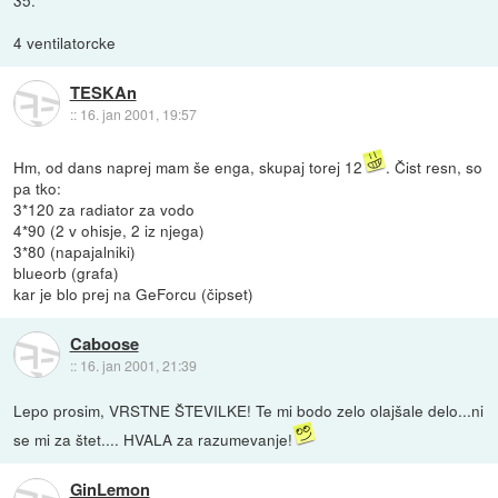
4 ventilatorcke
TESKAn
::
16. jan 2001, 19:57
Hm, od dans naprej mam še enga, skupaj torej 12
. Čist resn, so
pa tko:
3*120 za radiator za vodo
4*90 (2 v ohisje, 2 iz njega)
3*80 (napajalniki)
blueorb (grafa)
kar je blo prej na GeForcu (čipset)
Caboose
::
16. jan 2001, 21:39
Lepo prosim, VRSTNE ŠTEVILKE! Te mi bodo zelo olajšale delo...ni
se mi za štet.... HVALA za razumevanje!
GinLemon