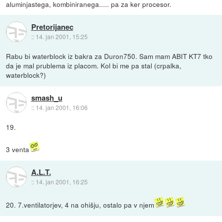
aluminjastega, kombiniranega..... pa za ker procesor.
Pretorijanec
::
14. jan 2001, 15:25
Rabu bi waterblock iz bakra za Duron750. Sam mam ABIT KT7 tko
da je mal prublema iz placom. Kol bi me pa stal (crpalka,
waterblock?)
smash_u
::
14. jan 2001, 16:06
19.
3 venta
A.L.T.
::
14. jan 2001, 16:25
20. 7.ventilatorjev, 4 na ohišju, ostalo pa v njem