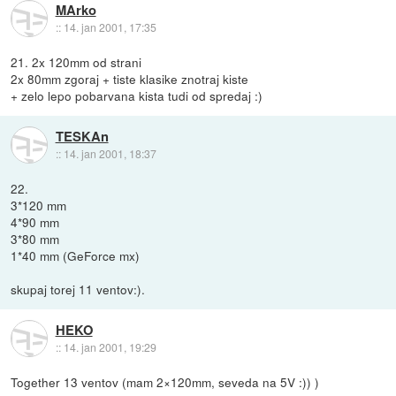
MArko
::
14. jan 2001, 17:35
21. 2x 120mm od strani
2x 80mm zgoraj + tiste klasike znotraj kiste
+ zelo lepo pobarvana kista tudi od spredaj :)
TESKAn
::
14. jan 2001, 18:37
22.
3*120 mm
4*90 mm
3*80 mm
1*40 mm (GeForce mx)
skupaj torej 11 ventov:).
HEKO
::
14. jan 2001, 19:29
Together 13 ventov (mam 2×120mm, seveda na 5V :)) )