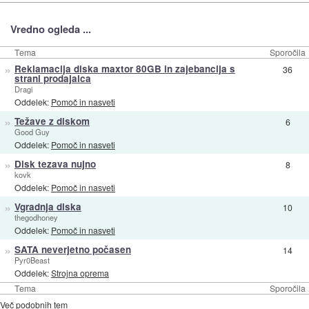
Vredno ogleda ...
Tema
Sporočila
»
Reklamacija diska maxtor 80GB in zajebancija s
36
strani prodajalca
Dragi
Oddelek:
Pomoč in nasveti
»
Težave z diskom
6
Good Guy
Oddelek:
Pomoč in nasveti
»
Disk tezava nujno
8
kovk
Oddelek:
Pomoč in nasveti
»
Vgradnja diska
10
thegodhoney
Oddelek:
Pomoč in nasveti
»
SATA neverjetno počasen
14
Pyr0Beast
Oddelek:
Strojna oprema
Tema
Sporočila
Več podobnih tem