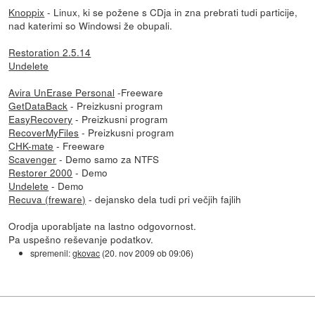
Knoppix
- Linux, ki se požene s CDja in zna prebrati tudi particije,
nad katerimi so Windowsi že obupali.
Restoration 2.5.14
Undelete
Avira UnErase Personal
-Freeware
GetDataBack
- Preizkusni program
EasyRecovery
- Preizkusni program
RecoverMyFiles
- Preizkusni program
CHK-mate
- Freeware
Scavenger
- Demo samo za NTFS
Restorer 2000
- Demo
Undelete
- Demo
Recuva (freware)
- dejansko dela tudi pri večjih fajlih
Orodja uporabljate na lastno odgovornost.
Pa uspešno reševanje podatkov.
spremenil:
gkovac
(
20. nov 2009 ob 09:06
)