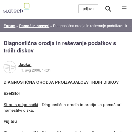
☰
Forum
»
Pomoč in nasveti
»
Diagnostična orodja in reševanje podatkov s trdih diskov
Diagnostična orodja in reševanje podatkov s
trdih diskov
Jackal
::
1. avg 2006, 14:31
DIAGNOSTIČNA ORODJA PROIZVAJALCEV TRDIH DISKOV
ExelStor
Stran s pripomočki
- Diagnostična orodja in orodja za pomoč pri
namestitvi diska.
Fujitsu