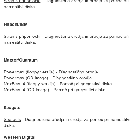
Stran s pripomočki
- Diagnostična orodja in orodja za pomoč pri
namestitvi diska.
Hitachi/IBM
Stran s pripomočki
- Diagnostična orodja in orodja za pomoč pri
namestitvi diska.
Maxtor/Quantum
Powermax (floppy verzija)
- Diagnostično orodje
Powermax (CD Image)
- Diagnostično orodje
MaxBlast 4 (floppy verzija)
- Pomoč pri namestitvi diska
MaxBlast 4 (CD Image)
- Pomoč pri namestitvi diska
Seagate
Seatools
- Diagnostična orodja in orodja za pomoč pri namestitvi
diska.
Western Digital