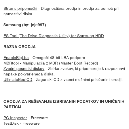
Stran s pripomočki
- Diagnostična orodja in orodja za pomoč pri
namestitvi diska.
Samsung (by: jeje997)
ES-Tool (The Drive Diagnostic Utility) for Samsung HDD
RAZNA ORODJA
EnableBigLba
- Omogoči 48-bit LBA podporo
MBRtool
- Manipulacija z MBR (Master Boot Record)
Zvočni posnetki diskov
- Zbirka zvokov, ki pripomorejo k razpoznavi
napake pokvarjenega diska.
UltimateBootCD
- Zagonski CD z vsemi možnimi priloženimi orodji.
ORODJA ZA REŠEVANJE IZBRISANIH PODATKOV IN UNIČENIH
PARTICIJ
PC Inspector
- Freeware
TestDisk
- Freeware