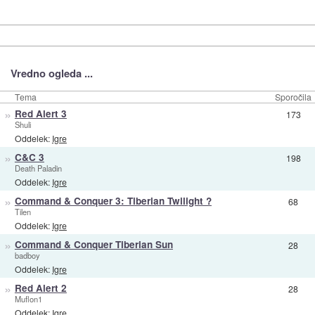
Vredno ogleda ...
Tema
Sporočila
»
Red Alert 3
173
Shuli
Oddelek:
Igre
»
C&C 3
198
Death Paladin
Oddelek:
Igre
»
Command & Conquer 3: Tiberian Twilight ?
68
Tilen
Oddelek:
Igre
»
Command & Conquer Tiberian Sun
28
badboy
Oddelek:
Igre
»
Red Alert 2
28
Muflon1
Oddelek:
Igre