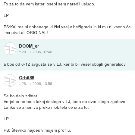
To za to da vem kateri osebi sem naredil uslugo.
LP
PS:Kaj res ni nobenega ki živi vsaj v bežigradu in ki mu ni vseno če
ima pirat ali ORIGINAL!
DOOM_er
::
28. jul 2006, 07:46
a boš od 6-12 avgusta še v LJ, ker bi bil vesel obojih generalsov
Orbit89
::
28. jul 2006, 13:56
Se bo dalo zrihtat.
Verjetno ne bom takoj šestega v LJ, toda do dvanjstega zgotovo.
Lahko se zmeniva preko mobitela če si za to.
LP
PS: Številko najdeš v mojem profilu.