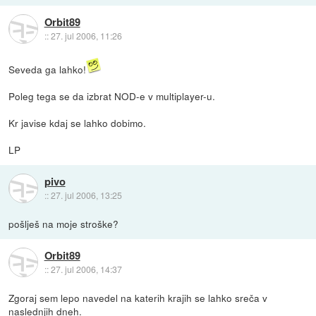
Orbit89
::
27. jul 2006, 11:26
Seveda ga lahko!
Poleg tega se da izbrat NOD-e v multiplayer-u.
Kr javise kdaj se lahko dobimo.
LP
pivo
::
27. jul 2006, 13:25
pošlješ na moje stroške?
Orbit89
::
27. jul 2006, 14:37
Zgoraj sem lepo navedel na katerih krajih se lahko sreča v
naslednjih dneh.