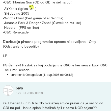
-C&C Tiberian Sun (CD od GDI je šel na pol)
-AirXonix (Igrica
)
-Ski Juping 2005
-Worms Blast (Bed game of all Worms)
-Jurassic Park 3 Danger Zone! (Človek ne rezi se)
-Neocron (FPS on-line)
-C&C Renegade
Distribucija piratske programske opreme ni dovoljena - Omy
(Odstranjeno besedilo)
LP
PS:Še neki! Razlok za kaj podarjam te C&C je ker sem si kupil C&C
The First Decade
spremenil:
OmegaBlue
(
1. avg 2006 ob 00:12
)
pivo
::
27. jul 2006, 09:23
za Tiberian Sun bi ti bil zlo hvalažen sm če praviš da je šel cd od
GDI na pol - lahko sploh inštaliraš špil z samo NOD cdjem??