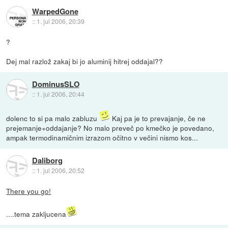
WarpedGone
::
1. jul 2006, 20:39
?
Dej mal razlož zakaj bi jo aluminij hitrej oddajal??
DominusSLO
::
1. jul 2006, 20:44
dolenc to si pa malo zabluzu
Kaj pa je to prevajanje, če ne
prejemanje+oddajanje? No malo preveč po kmečko je povedano,
ampak termodinamičnim izrazom očitno v večini nismo kos...
Daliborg
::
1. jul 2006, 20:52
There you go!
....tema zakljucena