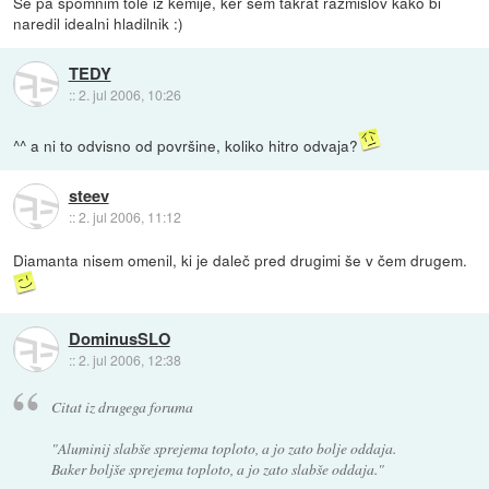
Se pa spomnim tole iz kemije, ker sem takrat razmišlov kako bi
naredil idealni hladilnik :)
TEDY
::
2. jul 2006, 10:26
^^ a ni to odvisno od površine, koliko hitro odvaja?
steev
::
2. jul 2006, 11:12
Diamanta nisem omenil, ki je daleč pred drugimi še v čem drugem.
DominusSLO
::
2. jul 2006, 12:38
Citat iz drugega foruma
"Aluminij slabše sprejema toploto, a jo zato bolje oddaja.
Baker boljše sprejema toploto, a jo zato slabše oddaja."