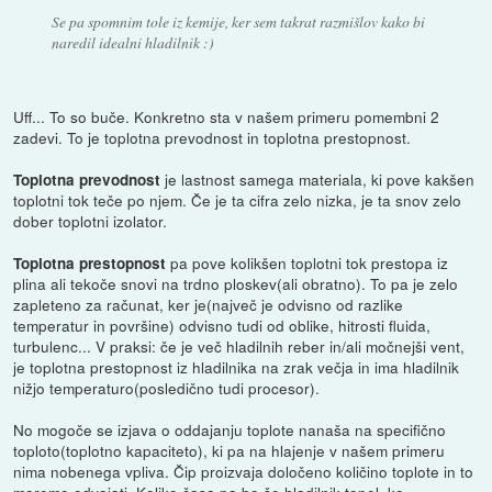
Se pa spomnim tole iz kemije, ker sem takrat razmišlov kako bi
naredil idealni hladilnik :)
Uff... To so buče. Konkretno sta v našem primeru pomembni 2
zadevi. To je toplotna prevodnost in toplotna prestopnost.
je lastnost samega materiala, ki pove kakšen
Toplotna prevodnost
toplotni tok teče po njem. Če je ta cifra zelo nizka, je ta snov zelo
dober toplotni izolator.
pa pove kolikšen toplotni tok prestopa iz
Toplotna prestopnost
plina ali tekoče snovi na trdno ploskev(ali obratno). To pa je zelo
zapleteno za računat, ker je(največ je odvisno od razlike
temperatur in površine) odvisno tudi od oblike, hitrosti fluida,
turbulenc... V praksi: če je več hladilnih reber in/ali močnejši vent,
je toplotna prestopnost iz hladilnika na zrak večja in ima hladilnik
nižjo temperaturo(posledično tudi procesor).
No mogoče se izjava o oddajanju toplote nanaša na specifično
toploto(toplotno kapaciteto), ki pa na hlajenje v našem primeru
nima nobenega vpliva. Čip proizvaja določeno količino toplote in to