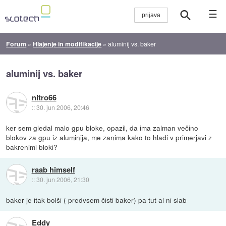
☰
Forum
»
Hlajenje in modifikacije
»
aluminij vs. baker
aluminij vs. baker
nitro66
::
30. jun 2006, 20:46
ker sem gledal malo gpu bloke, opazil, da ima zalman večino
blokov za gpu iz aluminija, me zanima kako to hladi v primerjavi z
bakrenimi bloki?
raab himself
::
30. jun 2006, 21:30
baker je itak bolši ( predvsem čisti baker) pa tut al ni slab
Eddy