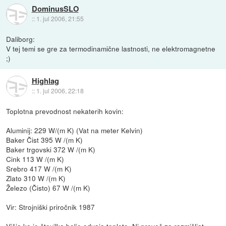
DominusSLO
::
1. jul 2006, 21:55
Daliborg:
V tej temi se gre za termodinamične lastnosti, ne elektromagnetne
;)
Highlag
::
1. jul 2006, 22:18
Toplotna prevodnost nekaterih kovin:
Aluminij: 229 W/(m K) (Vat na meter Kelvin)
Baker Čist 395 W /(m K)
Baker trgovski 372 W /(m K)
Cink 113 W /(m K)
Srebro 417 W /(m K)
Zlato 310 W /(m K)
Železo (Čisto) 67 W /(m K)
Vir: Strojniški priročnik 1987