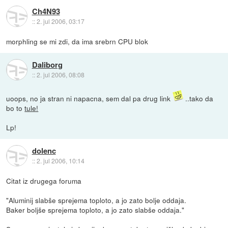
Ch4N93
::
2. jul 2006, 03:17
morphling se mi zdi, da ima srebrn CPU blok
Daliborg
::
2. jul 2006, 08:08
uoops, no ja stran ni napacna, sem dal pa drug link
..tako da
bo to
tule!
Lp!
dolenc
::
2. jul 2006, 10:14
Citat iz drugega foruma
"Aluminij slabše sprejema toploto, a jo zato bolje oddaja.
Baker boljše sprejema toploto, a jo zato slabše oddaja."