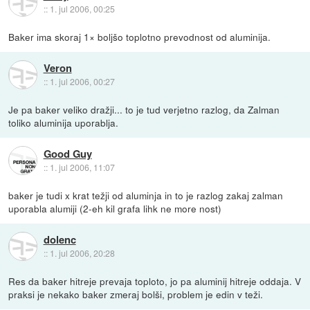
::
1. jul 2006, 00:25
Baker ima skoraj 1× boljšo toplotno prevodnost od aluminija.
Veron
::
1. jul 2006, 00:27
Je pa baker veliko dražji... to je tud verjetno razlog, da Zalman
toliko aluminija uporablja.
Good Guy
::
1. jul 2006, 11:07
baker je tudi x krat težji od aluminja in to je razlog zakaj zalman
uporabla alumiji (2-eh kil grafa lihk ne more nost)
dolenc
::
1. jul 2006, 20:28
Res da baker hitreje prevaja toploto, jo pa aluminij hitreje oddaja. V
praksi je nekako baker zmeraj bolši, problem je edin v teži.