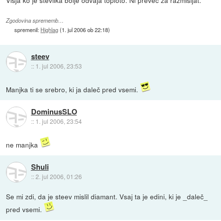
Višja ko je številka bolje odvaja toploto. Ni preveč za razmišljat.
Zgodovina sprememb…
spremenil:
Highlag
(
1. jul 2006 ob 22:18
)
steev
::
1. jul 2006, 23:53
Manjka ti se srebro, ki ja daleč pred vsemi.
DominusSLO
::
1. jul 2006, 23:54
ne manjka
Shuli
::
2. jul 2006, 01:26
Se mi zdi, da je steev mislil diamant. Vsaj ta je edini, ki je _daleč_
pred vsemi.