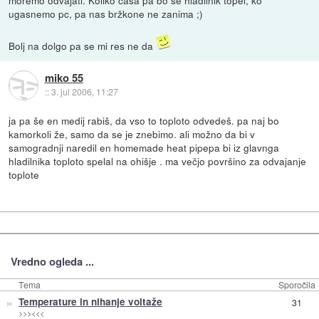
moremo odvajati. Koliko časa pa bo še hladilnik topel, ko
ugasnemo pc, pa nas bržkone ne zanima ;)
Bolj na dolgo pa se mi res ne da
miko 55
::
3. jul 2006, 11:27
ja pa še en medij rabiš, da vso to toploto odvedeš. pa naj bo
kamorkoli že, samo da se je znebimo. ali možno da bi v
samogradnji naredil en homemade heat pipepa bi iz glavnga
hladilnika toploto spelal na ohišje . ma večjo površino za odvajanje
toplote
Vredno ogleda ...
Tema
Sporočila
»
Temperature in nihanje voltaže
31
>>><<<