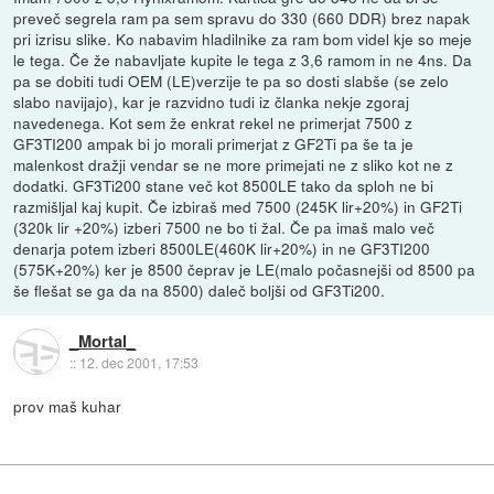
preveč segrela ram pa sem spravu do 330 (660 DDR) brez napak
pri izrisu slike. Ko nabavim hladilnike za ram bom videl kje so meje
le tega. Če že nabavljate kupite le tega z 3,6 ramom in ne 4ns. Da
pa se dobiti tudi OEM (LE)verzije te pa so dosti slabše (se zelo
slabo navijajo), kar je razvidno tudi iz članka nekje zgoraj
navedenega. Kot sem že enkrat rekel ne primerjat 7500 z
GF3TI200 ampak bi jo morali primerjat z GF2Ti pa še ta je
malenkost dražji vendar se ne more primejati ne z sliko kot ne z
dodatki. GF3Ti200 stane več kot 8500LE tako da sploh ne bi
razmišljal kaj kupit. Če izbiraš med 7500 (245K lir+20%) in GF2Ti
(320k lir +20%) izberi 7500 ne bo ti žal. Če pa imaš malo več
denarja potem izberi 8500LE(460K lir+20%) in ne GF3TI200
(575K+20%) ker je 8500 čeprav je LE(malo počasnejši od 8500 pa
še flešat se ga da na 8500) daleč boljši od GF3Ti200.
_Mortal_
::
12. dec 2001, 17:53
prov maš kuhar