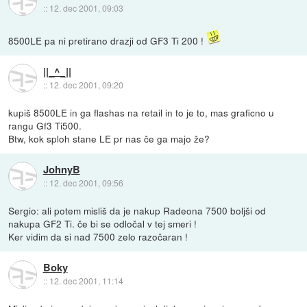
::
12. dec 2001, 09:03
8500LE pa ni pretirano drazji od GF3 Ti 200 !
||_^_||
::
12. dec 2001, 09:20
kupiš 8500LE in ga flashas na retail in to je to, mas graficno u
rangu Gf3 Ti500.
Btw, kok sploh stane LE pr nas če ga majo že?
JohnyB
::
12. dec 2001, 09:56
Sergio: ali potem misliš da je nakup Radeona 7500 boljši od
nakupa GF2 Ti. če bi se odločal v tej smeri !
Ker vidim da si nad 7500 zelo razočaran !
Boky
::
12. dec 2001, 11:14