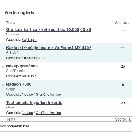
Vredno ogleda ...
Tema
Sporočila
»
Graficna kartica - kaj kupiti do 30.000,00 sit
17
Simeroni
Oddelek:
Kaj kupiti
»
Kakšne izkušnje imate z GeForce4 MX 440?
14
ATHLON
Oddelek:
Strojna oprema
»
Nakup grafične?
25
ChiefThunder
Oddelek:
Kaj kupiti
»
Radeon 7500
8
Sergio
Oddelek:
Novice
/
Grafične kartice
»
Test cenejših grafičnih kartic
28
slycer
Oddelek:
Novice
/
Grafične kartice
Tema
Sporočila
Več podobnih tem