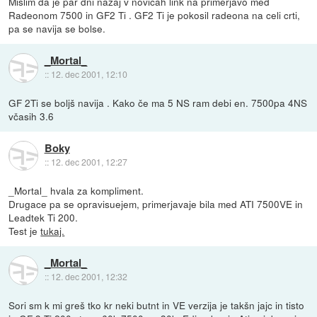
Mislim da je par dni nazaj v novicah link na primerjavo med
Radeonom 7500 in GF2 Ti . GF2 Ti je pokosil radeona na celi crti,
pa se navija se bolse.
_Mortal_
::
12. dec 2001, 12:10
GF 2Ti se boljš navija . Kako če ma 5 NS ram debi en. 7500pa 4NS
včasih 3.6
Boky
::
12. dec 2001, 12:27
_Mortal_ hvala za kompliment.
Drugace pa se opravisuejem, primerjavaje bila med ATI 7500VE in
Leadtek Ti 200.
Test je
tukaj.
_Mortal_
::
12. dec 2001, 12:32
Sori sm k mi greš tko kr neki butnt in VE verzija je takšn jajc in tisto