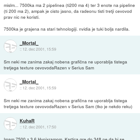
mislm... 7500ka ma 2 pipelinea (ti200 ma 4) ter 3 enote na pipeline
(ti 200 ma 2), ampak je cisto jasno, da radeonu tisti tretji cevovod
prav nic ne koristi.
7500ka je grajena na stari tehnologiji. nvidia je tuki boljs nardila.
_Mortal_
::
12. dec 2001, 15:59
Sm neki me zanima zakaj nobena grafična ne uporablja tistega
tretjega texture cevovodaRazen v Serius Sam
_Mortal_
::
12. dec 2001, 15:59
Sm neki me zanima zakaj nobena grafična ne uporablja tistega
tretjega texture cevovodaRazen v Serius Sam (tko je nekdo reku)
KuhaR
::
12. dec 2001, 17:50
Imam 7500 z 3,6 Hynixramom. Kartica gre do 348 ne da bi se