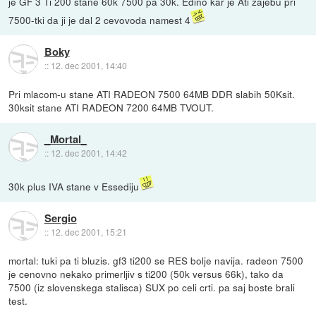
je GF 3 Ti 200 stane 60k 7500 pa 30k. Edino kar je Ati zajebu pri
7500-tki da ji je dal 2 cevovoda namest 4
Boky
::
12. dec 2001, 14:40
Pri mlacom-u stane ATI RADEON 7500 64MB DDR slabih 50Ksit.
30ksit stane ATI RADEON 7200 64MB TVOUT.
_Mortal_
::
12. dec 2001, 14:42
30k plus IVA stane v Essediju
Sergio
::
12. dec 2001, 15:21
mortal: tuki pa ti bluzis. gf3 ti200 se RES bolje navija. radeon 7500
je cenovno nekako primerljiv s ti200 (50k versus 66k), tako da
7500 (iz slovenskega stalisca) SUX po celi crti. pa saj boste brali
test.