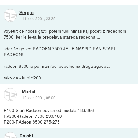
Sergio
::
11. dec 2001, 23:25
voyeur: če nočeš gf2ti, potem tudi nimaš kaj početi z radeonom
7500, ker je le-ta le predelava starega radeona....
kdor še ne ve: RADOEN 7500 JE LE NASPIDIRAN STARI
RADEON!
radeon 8500 je pa, namreč, popolnoma druga zgodba.
tako da - kupi ti200.
_Mortal_
::
12. dec 2001, 08:00
R100-Stari Radeon odvisn od modela 183/366
RV200-Radeon 7500 290/460
R200-RAdeon 8500 275/275
Daishi