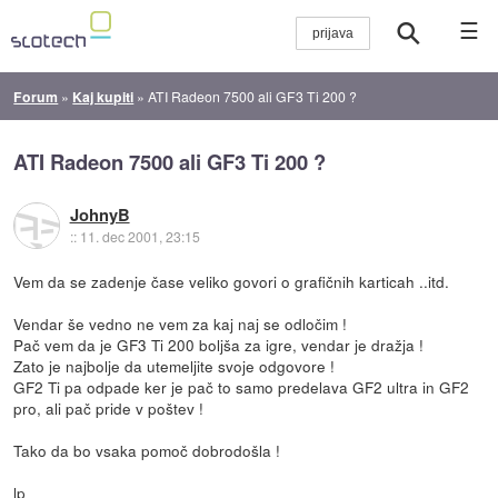
☰
Forum
»
Kaj kupiti
»
ATI Radeon 7500 ali GF3 Ti 200 ?
ATI Radeon 7500 ali GF3 Ti 200 ?
JohnyB
::
11. dec 2001, 23:15
Vem da se zadenje čase veliko govori o grafičnih karticah ..itd.
Vendar še vedno ne vem za kaj naj se odločim !
Pač vem da je GF3 Ti 200 boljša za igre, vendar je dražja !
Zato je najbolje da utemeljite svoje odgovore !
GF2 Ti pa odpade ker je pač to samo predelava GF2 ultra in GF2
pro, ali pač pride v poštev !
Tako da bo vsaka pomoč dobrodošla !
lp