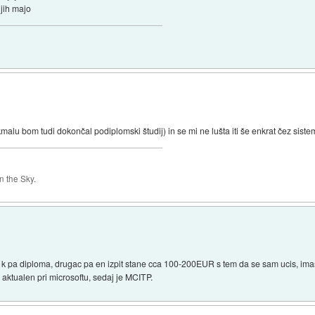
 jih majo
malu bom tudi dokončal podiplomski študij) in se mi ne lušta iti še enkrat čez siste
 the Sky.
kati k pa diploma, drugac pa en izpit stane cca 100-200EUR s tem da se sam ucis, imas
c aktualen pri microsoftu, sedaj je MCITP.