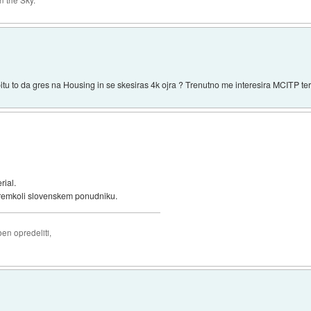
 the Sky.
pitu to da gres na Housing in se skesiras 4k ojra ? Trenutno me interesira MCITP t
rial.
eremkoli slovenskem ponudniku.
ben opredeliti,