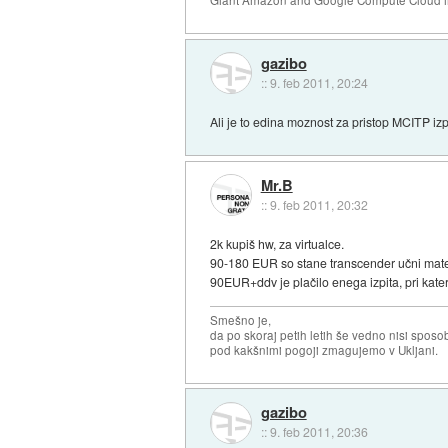
Giant Amazon and Google Compute Cloud in
gazibo
::
9. feb 2011, 20:24
Ali je to edina moznost za pristop MCITP iz
Mr.B
::
9. feb 2011, 20:32
2k kupiš hw, za virtualce.
90-180 EUR so stane transcender učni mate
90EUR+ddv je plačilo enega izpita, pri kat
Smešno je,
da po skoraj petih letih še vedno nisi sposo
pod kakšnimi pogoji zmagujemo v Ukljani.
gazibo
::
9. feb 2011, 20:36