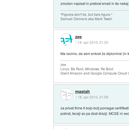
zmožen napisat in prebrat email in še nekaj
"Figures don't lie, but liars figure."
Samuel Clemens aka Mark Twain
zee
::
18. apr 2010, 21:20
Ma recimo, da sem enkrat že diplomiral (in k
zee
Linux: Be Root, Windows: Re Boot
Giant Amazon and Google Compute Cloud in
mastah
::
18. apr 2010, 21:58
za privat firme ti bojo bolj pomagal certifi
pobrat, tecaji so pa dost drazji. MCSE ni ve