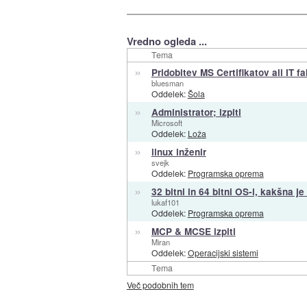
Vredno ogleda ...
Tema
»
Pridobitev MS Certifikatov ali IT f
bluesman
Oddelek:
Šola
»
Administrator; izpiti
Microsoft
Oddelek:
Loža
»
linux inženir
svejk
Oddelek:
Programska oprema
»
32 bitni in 64 bitni OS-i, kakšna je
lukaf101
Oddelek:
Programska oprema
»
MCP & MCSE izpiti
Miran
Oddelek:
Operacijski sistemi
Tema
Več podobnih tem