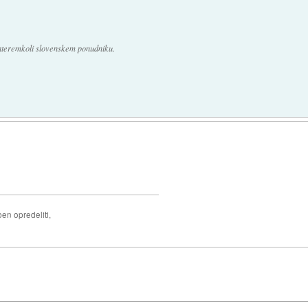
kateremkoli slovenskem ponudniku.
ben opredeliti,