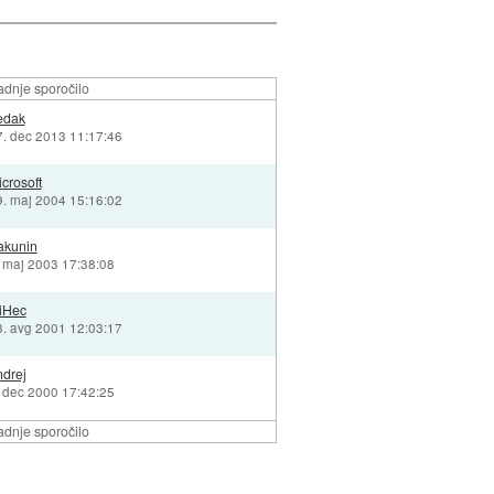
adnje sporočilo
edak
7. dec 2013 11:17:46
crosoft
9. maj 2004 15:16:02
akunin
. maj 2003 17:38:08
iHec
3. avg 2001 12:03:17
ndrej
. dec 2000 17:42:25
adnje sporočilo