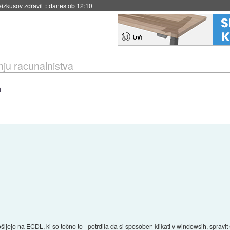
eizkusov zdravil
::
danes ob 12:10
nju racunalnistva
a
jejo na ECDL, ki so točno to - potrdila da si sposoben klikati v windowsih, spravit 