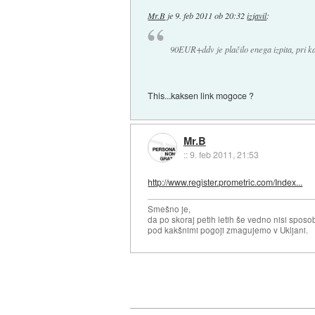
Mr.B
je
9. feb 2011 ob 20:32
izjavil
:
90EUR+ddv je plačilo enega izpita, pri 
This...kaksen link mogoce ?
Mr.B
::
9. feb 2011, 21:53
http://www.register.prometric.com/Index...
Smešno je,
da po skoraj petih letih še vedno nisi sposo
pod kakšnimi pogoji zmagujemo v Ukljani.