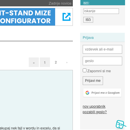
Išči:
Zadnje novice
Prijava
2
»
«
1
Zapomni si me
nov uporabnik
pozabili geslo?
skupaj nek fajl v wordu in excelu, da si