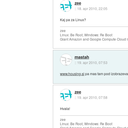
zee
::
18. apr 2010, 22:05
Kaj pa za Linux?
zee
Linux: Be Root, Windows: Re Boot
Giant Amazon and Google Compute Cloud in
mastah
::
19. apr 2010, 07:53
www.housing.si
pa mas tam pod izobrazeva
zee
::
19. apr 2010, 07:58
Hvala!
zee
Linux: Be Root, Windows: Re Boot