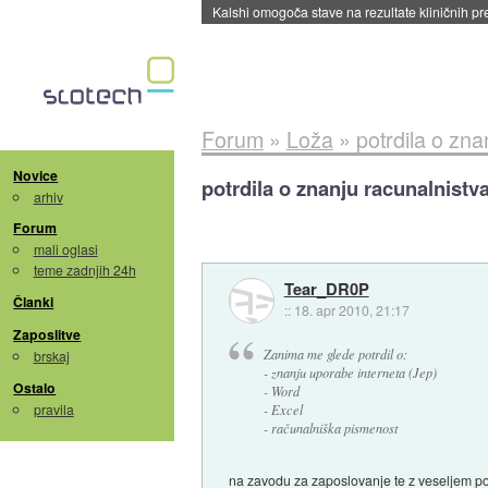
Kalshi omogoča stave na rezultate kliničnih pr
Forum
»
Loža
»
potrdila o zna
Novice
potrdila o znanju racunalnistv
arhiv
Forum
mali oglasi
teme zadnjih 24h
Tear_DR0P
Članki
::
18. apr 2010, 21:17
Zaposlitve
Zanima me glede potrdil o:
brskaj
- znanju uporabe interneta (Jep)
Ostalo
- Word
pravila
- Excel
- računalniška pismenost
na zavodu za zaposlovanje te z veseljem pošl