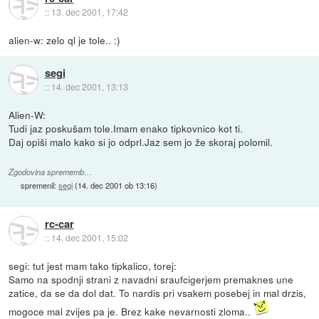
::
13. dec 2001, 17:42
alien-w: zelo ql je tole.. :)
segi
::
14. dec 2001, 13:13
Alien-W:
Tudi jaz poskušam tole.Imam enako tipkovnico kot ti.
Daj opiši malo kako si jo odprl.Jaz sem jo že skoraj polomil.
Zgodovina sprememb…
spremenil:
segi
(
14. dec 2001 ob 13:16
)
rc-car
::
14. dec 2001, 15:02
segi: tut jest mam tako tipkalico, torej:
Samo na spodnji strani z navadni sraufcigerjem premaknes une
zatice, da se da dol dat. To nardis pri vsakem posebej in mal drzis,
mogoce mal zvijes pa je. Brez kake nevarnosti zloma..