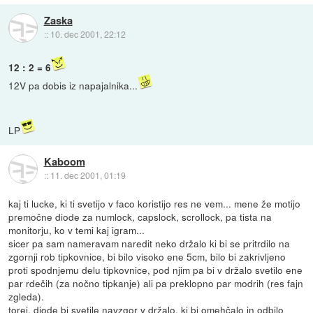
Zaska
::
10. dec 2001, 22:12
12 : 2 = 6
12V pa dobis iz napajalnika...
LP
Kaboom
::
11. dec 2001, 01:19
kaj ti lucke, ki ti svetijo v faco koristijo res ne vem... mene že motijo
premočne diode za numlock, capslock, scrollock, pa tista na
monitorju, ko v temi kaj igram...
sicer pa sam nameravam naredit neko držalo ki bi se pritrdilo na
zgornji rob tipkovnice, bi bilo visoko ene 5cm, bilo bi zakrivljeno
proti spodnjemu delu tipkovnice, pod njim pa bi v držalo svetilo ene
par rdečih (za nočno tipkanje) ali pa preklopno par modrih (res fajn
zgleda).
torej, diode bi svetile navzgor v držalo, ki bi omehčalo in odbilo