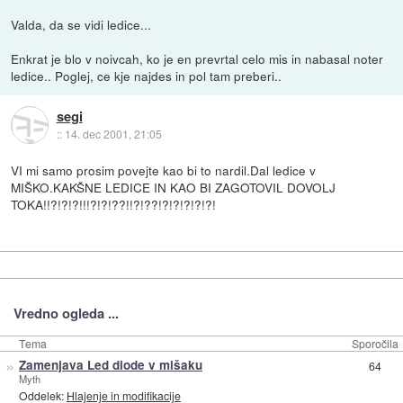
Valda, da se vidi ledice...
Enkrat je blo v noivcah, ko je en prevrtal celo mis in nabasal noter
ledice.. Poglej, ce kje najdes in pol tam preberi..
segi
::
14. dec 2001, 21:05
VI mi samo prosim povejte kao bi to nardil.Dal ledice v
MIŠKO.KAKŠNE LEDICE IN KAO BI ZAGOTOVIL DOVOLJ
TOKA!!?!?!?!!!?!?!??!!?!??!?!?!?!?!?!
Vredno ogleda ...
Tema
Sporočila
»
Zamenjava Led diode v mišaku
64
Myth
Oddelek:
Hlajenje in modifikacije