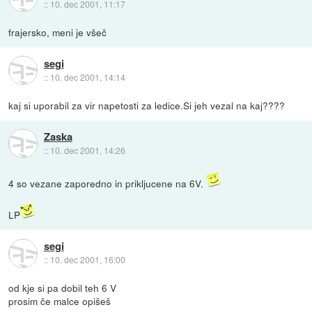
::
10. dec 2001, 11:17
frajersko, meni je všeč
segi
::
10. dec 2001, 14:14
kaj si uporabil za vir napetosti za ledice.Si jeh vezal na kaj????
Zaska
::
10. dec 2001, 14:26
4 so vezane zaporedno in prikljucene na 6V.
LP
segi
::
10. dec 2001, 16:00
od kje si pa dobil teh 6 V
prosim če malce opišeš