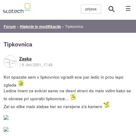
☰
Forum
»
Hlajenje in modifikacije
»
Tipkovnica
Tipkovnica
Zaska
::
8. dec 2001, 17:48
Kot opazate sem v tipkovnico vgradil ene par ledic in prou lepo
zgleda
Ledice imam za enkrat samo na desni strani da malo vidim kako se
to obnese pri uporabi tipkovnice...
Zal so slike malo slabse ker so narejene z/s kamero