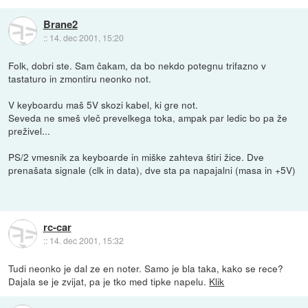
Brane2
::
14. dec 2001, 15:20
Folk, dobri ste. Sam čakam, da bo nekdo potegnu trifazno v
tastaturo in zmontiru neonko not.
V keyboardu maš 5V skozi kabel, ki gre not.
Seveda ne smeš vleč prevelkega toka, ampak par ledic bo pa že
preživel...
PS/2 vmesnik za keyboarde in miške zahteva štiri žice. Dve
prenašata signale (clk in data), dve sta pa napajalni (masa in +5V)
rc-car
::
14. dec 2001, 15:32
Tudi neonko je dal ze en noter. Samo je bla taka, kako se rece?
Dajala se je zvijat, pa je tko med tipke napelu.
Klik