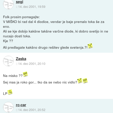
segi
::
14. dec 2001, 19:59
Folk prosim pomagajte:
V MIŠKO bi rad dal 4 diodice, vendar je baje premalo toka še za
eno.
Ali se kje dobijo kakšne takšne varčne diode, ki dobro svetijo in ne
nucajo dosti toka.
Kje ??
Ali predlagate kakšno drugo rešitev glede svetenja.?!
Zaska
::
14. dec 2001, 20:10
Na misko ??
Sej mas ja roko gor... tko da se nebo nic vidlo?
LP
rc-car
::
14. dec 2001, 20:52