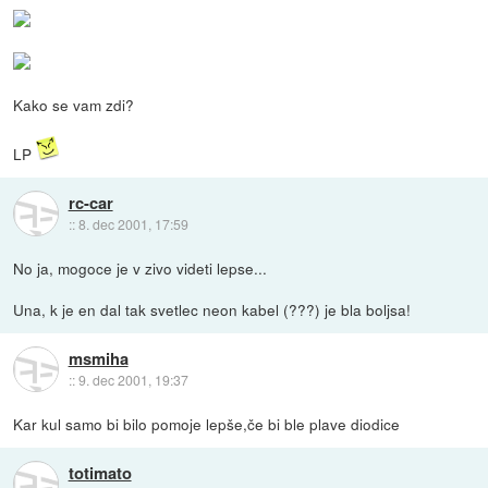
Kako se vam zdi?
LP
rc-car
::
8. dec 2001, 17:59
No ja, mogoce je v zivo videti lepse...
Una, k je en dal tak svetlec neon kabel (???) je bla boljsa!
msmiha
::
9. dec 2001, 19:37
Kar kul samo bi bilo pomoje lepše,če bi ble plave diodice
totimato