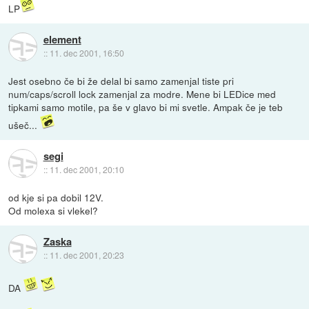
LP
element
::
11. dec 2001, 16:50
Jest osebno če bi že delal bi samo zamenjal tiste pri
num/caps/scroll lock zamenjal za modre. Mene bi LEDice med
tipkami samo motile, pa še v glavo bi mi svetle. Ampak če je teb
ušeč...
segi
::
11. dec 2001, 20:10
od kje si pa dobil 12V.
Od molexa si vlekel?
Zaska
::
11. dec 2001, 20:23
DA