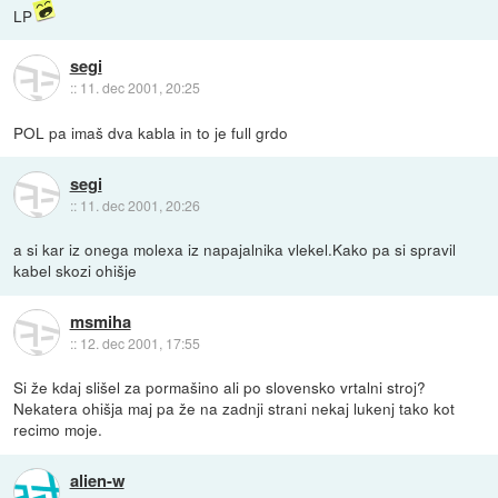
LP
segi
::
11. dec 2001, 20:25
POL pa imaš dva kabla in to je full grdo
segi
::
11. dec 2001, 20:26
a si kar iz onega molexa iz napajalnika vlekel.Kako pa si spravil
kabel skozi ohišje
msmiha
::
12. dec 2001, 17:55
Si že kdaj slišel za pormašino ali po slovensko vrtalni stroj?
Nekatera ohišja maj pa že na zadnji strani nekaj lukenj tako kot
recimo moje.
alien-w