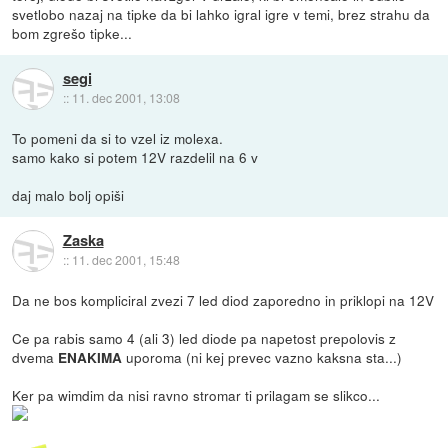
svetlobo nazaj na tipke da bi lahko igral igre v temi, brez strahu da
bom zgrešo tipke...
segi
::
11. dec 2001, 13:08
To pomeni da si to vzel iz molexa.
samo kako si potem 12V razdelil na 6 v
daj malo bolj opiši
Zaska
::
11. dec 2001, 15:48
Da ne bos kompliciral zvezi 7 led diod zaporedno in priklopi na 12V
Ce pa rabis samo 4 (ali 3) led diode pa napetost prepolovis z
dvema
uporoma (ni kej prevec vazno kaksna sta...)
ENAKIMA
Ker pa wimdim da nisi ravno stromar ti prilagam se slikco...