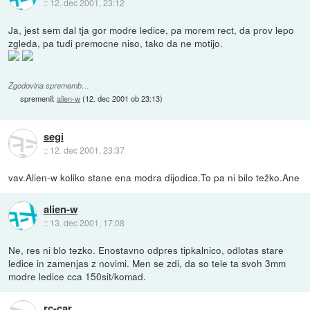
::
12. dec 2001, 23:12
Ja, jest sem dal tja gor modre ledice, pa morem rect, da prov lepo
zgleda, pa tudi premocne niso, tako da ne motijo.
Zgodovina sprememb…
spremenil:
alien-w
(
12. dec 2001 ob 23:13
)
segi
::
12. dec 2001, 23:37
vav.Alien-w koliko stane ena modra dijodica.To pa ni bilo težko.Ane
alien-w
::
13. dec 2001, 17:08
Ne, res ni blo tezko. Enostavno odpres tipkalnico, odlotas stare
ledice in zamenjas z novimi. Men se zdi, da so tele ta svoh 3mm
modre ledice cca 150sit/komad.
rc-car