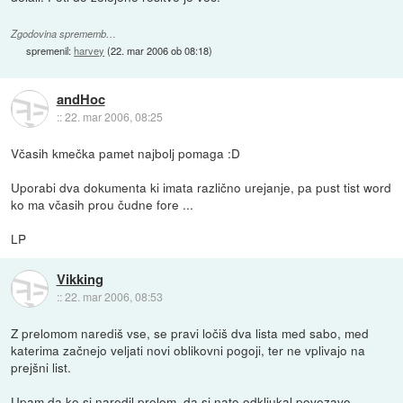
Zgodovina sprememb…
spremenil:
harvey
(
22. mar 2006 ob 08:18
)
andHoc
::
22. mar 2006, 08:25
Včasih kmečka pamet najbolj pomaga :D
Uporabi dva dokumenta ki imata različno urejanje, pa pust tist word
ko ma včasih prou čudne fore ...
LP
Vikking
::
22. mar 2006, 08:53
Z prelomom narediš vse, se pravi ločiš dva lista med sabo, med
katerima začnejo veljati novi oblikovni pogoji, ter ne vplivajo na
prejšni list.
Upam da ko si naredil prelom, da si nato odkljukal povezavo.