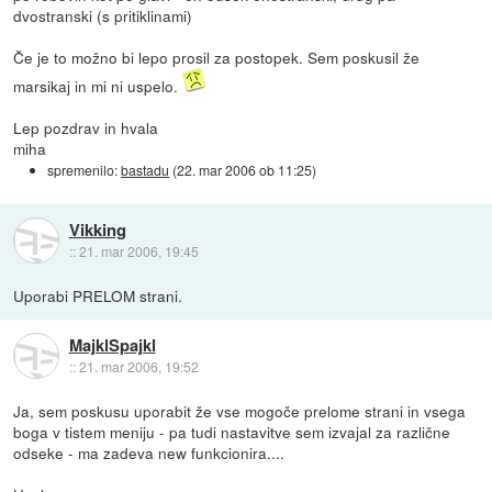
dvostranski (s pritiklinami)
Če je to možno bi lepo prosil za postopek. Sem poskusil že
marsikaj in mi ni uspelo.
Lep pozdrav in hvala
miha
spremenilo:
bastadu
(
22. mar 2006 ob 11:25
)
Vikking
::
21. mar 2006, 19:45
Uporabi PRELOM strani.
MajklSpajkl
::
21. mar 2006, 19:52
Ja, sem poskusu uporabit že vse mogoče prelome strani in vsega
boga v tistem meniju - pa tudi nastavitve sem izvajal za različne
odseke - ma zadeva new funkcionira....