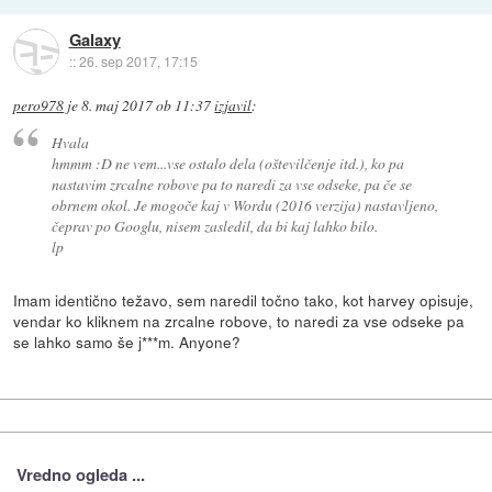
Galaxy
::
26. sep 2017, 17:15
pero978
je
8. maj 2017 ob 11:37
izjavil
:
Hvala
hmmm :D ne vem...vse ostalo dela (oštevilčenje itd.), ko pa
nastavim zrcalne robove pa to naredi za vse odseke, pa če se
obrnem okol. Je mogoče kaj v Wordu (2016 verzija) nastavljeno,
čeprav po Googlu, nisem zasledil, da bi kaj lahko bilo.
lp
Imam identično težavo, sem naredil točno tako, kot harvey opisuje,
vendar ko kliknem na zrcalne robove, to naredi za vse odseke pa
se lahko samo še j***m. Anyone?
Vredno ogleda ...