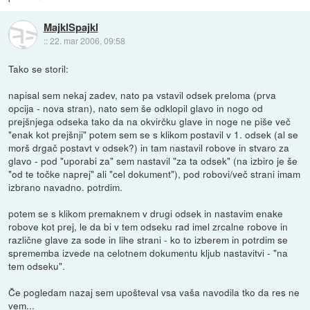
MajklSpajkl
::
22. mar 2006, 09:58
Tako se storil:
napisal sem nekaj zadev, nato pa vstavil odsek preloma (prva
opcija - nova stran), nato sem še odklopil glavo in nogo od
prejšnjega odseka tako da na okvirčku glave in noge ne piše več
"enak kot prejšnji" potem sem se s klikom postavil v 1. odsek (al se
morš drgač postavt v odsek?) in tam nastavil robove in stvaro za
glavo - pod "uporabi za" sem nastavil "za ta odsek" (na izbiro je še
"od te točke naprej" ali "cel dokument"), pod robovi/več strani imam
izbrano navadno. potrdim.
potem se s klikom premaknem v drugi odsek in nastavim enake
robove kot prej, le da bi v tem odseku rad imel zrcalne robove in
različne glave za sode in lihe strani - ko to izberem in potrdim se
sprememba izvede na celotnem dokumentu kljub nastavitvi - "na
tem odseku".
Če pogledam nazaj sem upošteval vsa vaša navodila tko da res ne
vem...