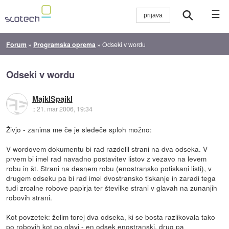
☰
Forum
»
Programska oprema
»
Odseki v wordu
Odseki v wordu
MajklSpajkl
::
21. mar 2006, 19:34
Živjo - zanima me če je sledeče sploh možno:
V wordovem dokumentu bi rad razdelil strani na dva odseka. V
prvem bi imel rad navadno postavitev listov z vezavo na levem
robu in št. Strani na desnem robu (enostransko potiskani listi), v
drugem odseku pa bi rad imel dvostransko tiskanje in zaradi tega
tudi zrcalne robove papirja ter številke strani v glavah na zunanjih
robovih strani.
Kot povzetek: želim torej dva odseka, ki se bosta razlikovala tako
po robovih kot po glavi - en odsek enostranski, drug pa