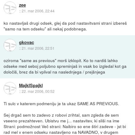
zee
::
21. mar 2006, 22:44
ko nastavljaš drugi odsek, glej da pod nastavitvami strani izbereš
"samo na tem odseku" ali nekaj podobnega.
gkovac
::
21. mar 2006, 22:51
oziroma "same as previous" morš izklopit. Ko to nardiš lahko
odseke med seboj poljubno spreminjaš in vsak bo izgledal kot ga
določiš, brez da bi vplival na naslednjega / prejšnjega
MajklSpajkl
::
22. mar 2006, 00:52
Ti sulc v katerem podmeniju je ta ukaz SAME AS PREVIOUS.
Sej drgač sem to zadevo z robovi zrihtal, sam zgleda de sem
vseeno prezahteven. Ubistvu me j... nastavitev, ki sliši na ime
Strani: podmožnost Več strani: Naibiro so ene štiri zadeve - jst bi
rad mel v enem odseku nastavljeno na NAVADNO, v drugem