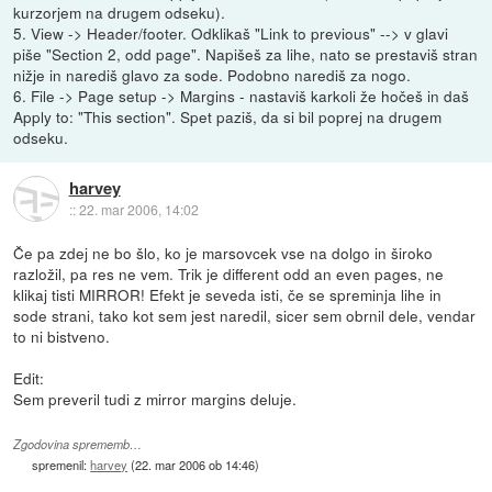
kurzorjem na drugem odseku).
5. View -> Header/footer. Odklikaš "Link to previous" --> v glavi
piše "Section 2, odd page". Napišeš za lihe, nato se prestaviš stran
nižje in narediš glavo za sode. Podobno narediš za nogo.
6. File -> Page setup -> Margins - nastaviš karkoli že hočeš in daš
Apply to: "This section". Spet paziš, da si bil poprej na drugem
odseku.
harvey
::
22. mar 2006, 14:02
Če pa zdej ne bo šlo, ko je marsovcek vse na dolgo in široko
razložil, pa res ne vem. Trik je different odd an even pages, ne
klikaj tisti MIRROR! Efekt je seveda isti, če se spreminja lihe in
sode strani, tako kot sem jest naredil, sicer sem obrnil dele, vendar
to ni bistveno.
Edit:
Sem preveril tudi z mirror margins deluje.
Zgodovina sprememb…
spremenil:
harvey
(
22. mar 2006 ob 14:46
)