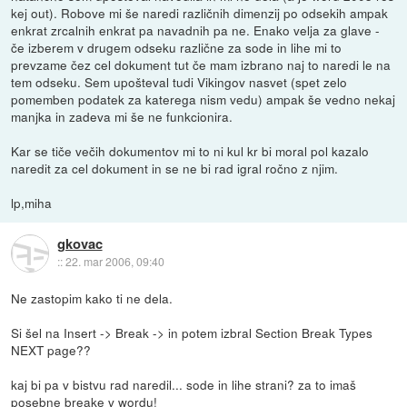
kej out). Robove mi še naredi različnih dimenzij po odsekih ampak
enkrat zrcalnih enkrat pa navadnih pa ne. Enako velja za glave -
če izberem v drugem odseku različne za sode in lihe mi to
prevzame čez cel dokument tut če mam izbrano naj to naredi le na
tem odseku. Sem upošteval tudi Vikingov nasvet (spet zelo
pomemben podatek za katerega nism vedu) ampak še vedno nekaj
manjka in zadeva mi še ne funkcionira.
Kar se tiče večih dokumentov mi to ni kul kr bi moral pol kazalo
naredit za cel dokument in se ne bi rad igral ročno z njim.
lp,miha
gkovac
::
22. mar 2006, 09:40
Ne zastopim kako ti ne dela.
Si šel na Insert -> Break -> in potem izbral Section Break Types
NEXT page??
kaj bi pa v bistvu rad naredil... sode in lihe strani? za to imaš
posebne breake v wordu!