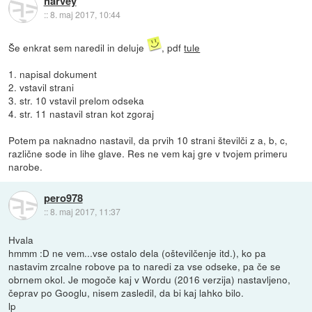
harvey
::
8. maj 2017, 10:44
Še enkrat sem naredil in deluje
, pdf
tule
1. napisal dokument
2. vstavil strani
3. str. 10 vstavil prelom odseka
4. str. 11 nastavil stran kot zgoraj
Potem pa naknadno nastavil, da prvih 10 strani številči z a, b, c,
različne sode in lihe glave. Res ne vem kaj gre v tvojem primeru
narobe.
pero978
::
8. maj 2017, 11:37
Hvala
hmmm :D ne vem...vse ostalo dela (oštevilčenje itd.), ko pa
nastavim zrcalne robove pa to naredi za vse odseke, pa če se
obrnem okol. Je mogoče kaj v Wordu (2016 verzija) nastavljeno,
čeprav po Googlu, nisem zasledil, da bi kaj lahko bilo.
lp