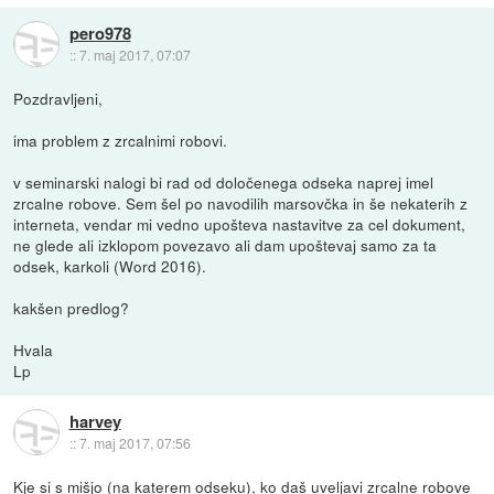
pero978
::
7. maj 2017, 07:07
Pozdravljeni,
ima problem z zrcalnimi robovi.
v seminarski nalogi bi rad od določenega odseka naprej imel
zrcalne robove. Sem šel po navodilih marsovčka in še nekaterih z
interneta, vendar mi vedno upošteva nastavitve za cel dokument,
ne glede ali izklopom povezavo ali dam upoštevaj samo za ta
odsek, karkoli (Word 2016).
kakšen predlog?
Hvala
Lp
harvey
::
7. maj 2017, 07:56
Kje si s mišjo (na katerem odseku), ko daš uveljavi zrcalne robove