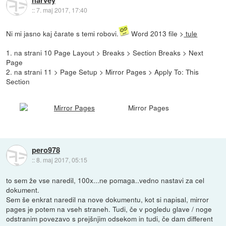
::
7. maj 2017, 17:40
Ni mi jasno kaj čarate s temi robovi.
Word 2013 file >
tule
1. na strani 10 Page Layout > Breaks > Section Breaks > Next
Page
2. na strani 11 > Page Setup > Mirror Pages > Apply To: This
Section
Mirror Pages
pero978
::
8. maj 2017, 05:15
to sem že vse naredil, 100x...ne pomaga..vedno nastavi za cel
dokument.
Sem še enkrat naredil na nove dokumentu, kot si napisal, mirror
pages je potem na vseh straneh. Tudi, če v pogledu glave / noge
odstranim povezavo s prejšnjim odsekom in tudi, če dam different