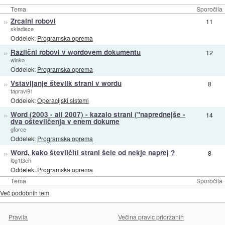
Tema
Sporočila
»
Zrcalni robovi
11
skladisce
Oddelek:
Programska oprema
»
Različni robovi v wordovem dokumentu
12
winko
Oddelek:
Programska oprema
»
Vstavljanje številk strani v wordu
8
tapravi91
Oddelek:
Operacijski sistemi
»
Word (2003 - ali 2007) - kazalo strani ("naprednejše -
14
dva oštevilčenja v enem dokume
gforce
Oddelek:
Programska oprema
»
Word, kako številčiti strani šele od nekje naprej ?
8
l0g1t3ch
Oddelek:
Programska oprema
Tema
Sporočila
Več podobnih tem
Pravila
Večina pravic pridržanih