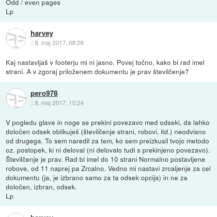
Odd / even pages
Lp
harvey
::
8. maj 2017, 08:26
Kaj nastavljaš v footerju mi ni jasno. Povej točno, kako bi rad imel
strani. A v zgoraj priloženem dokumentu je prav številčenje?
pero978
::
8. maj 2017, 10:24
V pogledu glave in noge se prekini povezavo med odseki, da lahko
določen odsek oblikuješ (številčenje strani, robovi, itd.) neodvisno
od drugega. To sem naredil za tem, ko sem preizkusil tvojo metodo
oz. postopek, ki ni deloval (ni delovalo tudi s prekinjeno povezavo).
Številčenje je prav. Rad bi imel do 10 strani Normalno postavljene
robove, od 11 naprej pa Zrcalno. Vedno mi nastavi zrcaljenje za cel
dokumentu (ja, je izbrano samo za ta odsek opcija) in ne za
določen, izbran, odsek.
Lp