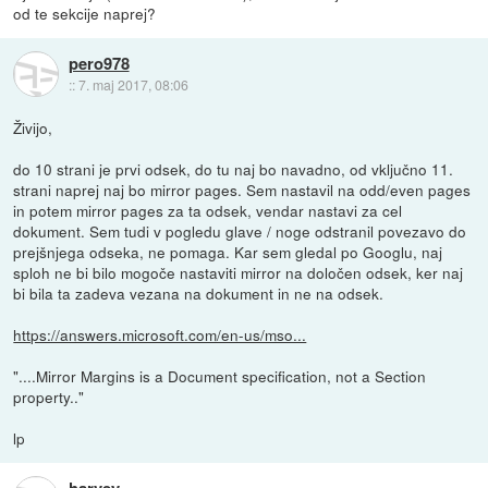
od te sekcije naprej?
pero978
::
7. maj 2017, 08:06
Živijo,
do 10 strani je prvi odsek, do tu naj bo navadno, od vključno 11.
strani naprej naj bo mirror pages. Sem nastavil na odd/even pages
in potem mirror pages za ta odsek, vendar nastavi za cel
dokument. Sem tudi v pogledu glave / noge odstranil povezavo do
prejšnjega odseka, ne pomaga. Kar sem gledal po Googlu, naj
sploh ne bi bilo mogoče nastaviti mirror na določen odsek, ker naj
bi bila ta zadeva vezana na dokument in ne na odsek.
https://answers.microsoft.com/en-us/mso...
"....Mirror Margins is a Document specification, not a Section
property.."
lp
harvey