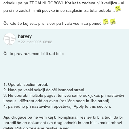
odseku pa na ZRCALNI ROBOVI. Kot kaže zadeva ni izvedljiva - al
pa si ne zaslužim niti psovke in se razglasim za total bebota...
Če kdo še kej ve... plis, sicer pa hvala vsem za pomoč
harvey
::
22. mar 2006, 08:02
Če te prav razumem bi ti rad tole:
1. Uporabi section break
2. Nato pa vsaki sekciji določi lastnosti strani.
3. Ne uporabi multiple pages, temveč samo odkljukaš pri nastavitvi
Layout - different odd an even (različne sode in lihe strani).
4. pa vedno pri nastavitvah upoštevaj: Apply to this section.
Aja, drugače pa ne vem kaj bi kompliciral, rešitev bi bila tudi, da bi
naredil še en dokument (za drugi odsek) in tam bi ti zrcalni robovi
delali. Poti do želejene rešitve je več.