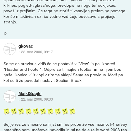
klikneš: pogled->glava/noga, preklopiš na nogo ter odkljukaš:
poveži z prejšnim. Če tega ne storiš ti vstavljen prelom ne pomaga,
ker še ni aktiviran oz. še vedno vzdržuje povezavo s prejšnjo
stranjo.
lp
gkovac
::
22. mar 2006, 09:17
Same as previous vidiš če se postaviš v "View" in pol izbereš
"Header and Footer". Odpre se ti majhen toolbar in na njem boš
našel ikonico ki izklopi oziroma vklopi Same as previous. Morš pa
kot so ti že povedal nastavit Section Break
MajklSpajkl
::
22. mar 2006, 09:33
Sej je res že smešno sam jst sm res probu že vse možno. k4harvey
natančno sem upošteval navodila in mi ne dela (a je word 2003 res