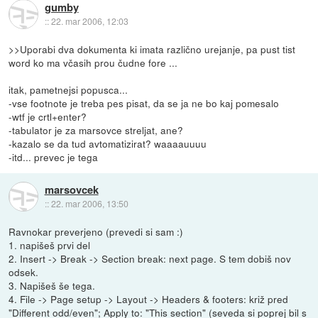
gumby
::
22. mar 2006, 12:03
>>Uporabi dva dokumenta ki imata različno urejanje, pa pust tist
word ko ma včasih prou čudne fore ...
itak, pametnejsi popusca...
-vse footnote je treba pes pisat, da se ja ne bo kaj pomesalo
-wtf je crtl+enter?
-tabulator je za marsovce streljat, ane?
-kazalo se da tud avtomatizirat? waaaauuuu
-itd... prevec je tega
marsovcek
::
22. mar 2006, 13:50
Ravnokar preverjeno (prevedi si sam :)
1. napišeš prvi del
2. Insert -> Break -> Section break: next page. S tem dobiš nov
odsek.
3. Napišeš še tega.
4. File -> Page setup -> Layout -> Headers & footers: križ pred
"Different odd/even"; Apply to: "This section" (seveda si poprej bil s