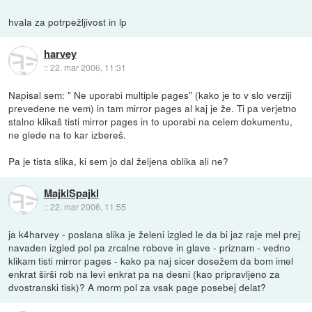
hvala za potrpežljivost in lp
harvey
::
22. mar 2006, 11:31
Napisal sem: " Ne uporabi multiple pages" (kako je to v slo verziji
prevedene ne vem) in tam mirror pages al kaj je že. Ti pa verjetno
stalno klikaš tisti mirror pages in to uporabi na celem dokumentu,
ne glede na to kar izbereš.
Pa je tista slika, ki sem jo dal željena oblika ali ne?
MajklSpajkl
::
22. mar 2006, 11:55
ja k4harvey - poslana slika je želeni izgled le da bi jaz raje mel prej
navaden izgled pol pa zrcalne robove in glave - priznam - vedno
klikam tisti mirror pages - kako pa naj sicer dosežem da bom imel
enkrat širši rob na levi enkrat pa na desni (kao pripravljeno za
dvostranski tisk)? A morm pol za vsak page posebej delat?