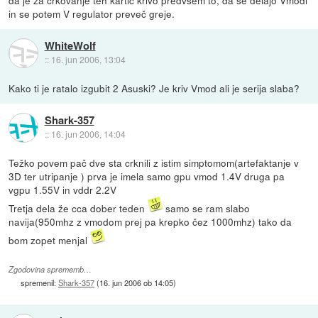
in se potem V regulator preveč greje.
WhiteWolf
::
16. jun 2006, 13:04
Kako ti je ratalo izgubit 2 Asuski? Je kriv Vmod ali je serija slaba?
Shark-357
::
16. jun 2006, 14:04
Težko povem pač dve sta crknili z istim simptomom(artefaktanje v
3D ter utripanje ) prva je imela samo gpu vmod 1.4V druga pa
vgpu 1.55V in vddr 2.2V
Tretja dela že cca dober teden
samo se ram slabo
navija(950mhz z vmodom prej pa krepko čez 1000mhz) tako da
bom zopet menjal
Zgodovina sprememb…
spremenil:
Shark-357
(
16. jun 2006 ob 14:05
)