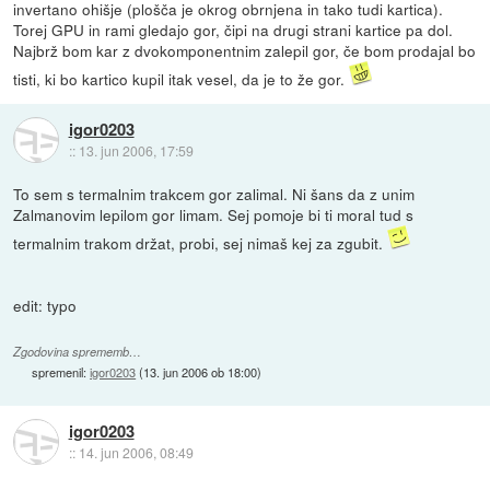
invertano ohišje (plošča je okrog obrnjena in tako tudi kartica).
Torej GPU in rami gledajo gor, čipi na drugi strani kartice pa dol.
Najbrž bom kar z dvokomponentnim zalepil gor, če bom prodajal bo
tisti, ki bo kartico kupil itak vesel, da je to že gor.
igor0203
::
13. jun 2006, 17:59
To sem s termalnim trakcem gor zalimal. Ni šans da z unim
Zalmanovim lepilom gor limam. Sej pomoje bi ti moral tud s
termalnim trakom držat, probi, sej nimaš kej za zgubit.
edit: typo
Zgodovina sprememb…
spremenil:
igor0203
(
13. jun 2006 ob 18:00
)
igor0203
::
14. jun 2006, 08:49