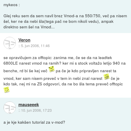
mykeos :
Glej reku sem da sem navil brez Vmod-a na 550/750, več pa nisem
šel, ker ne da nebi šla(tega pač ne bom nikoli vedu), ampak
direktno sem šel na Vmod...
Veron
::
5. jun 2006, 11:46
se opravičujem za offtopic: zanima me, če se da na leadtek
6800LE narest vmod na ramih? ker mi s stock voltažo letijo 940 na
benche, rd bi še kej več
pa če je kdo pripravljen narest ta
vmod, ker sam nisem preveč v tem in nebi znal narest
če je
kdo tak, nej mi na ZS odgovori, da ne bo šla tema preveč offtopic
mauseeek
::
10. jun 2006, 17:23
a je kje kakšen tutorial za v-mod?