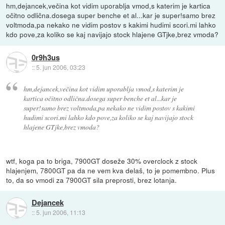
hm,dejancek,večina kot vidim uporablja vmod,s katerim je kartica
očitno odlična.dosega super benche et al...kar je super!samo brez
voltmoda,pa nekako ne vidim postov s kakimi hudimi scori.mi lahko
kdo pove,za koliko se kaj navijajo stock hlajene GTjke,brez vmoda?
0r9h3us
::
5. jun 2006, 03:23
hm,dejancek,večina kot vidim uporablja vmod,s katerim je
kartica očitno odlična.dosega super benche et al...kar je
super!samo brez voltmoda,pa nekako ne vidim postov s kakimi
hudimi scori.mi lahko kdo pove,za koliko se kaj navijajo stock
hlajene GTjke,brez vmoda?
wtf, koga pa to briga, 7900GT doseže 30% overclock z stock
hlajenjem, 7800GT pa da ne vem kva delaš, to je pomembno. Plus
to, da so vmodi za 7900GT sila preprosti, brez lotanja.
Dejancek
::
5. jun 2006, 11:13