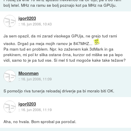
bolj letel. MHz na ramu se bolj poznajo kot pa MHz na GPUju.
igor0203
::
16. jun 2006, 10:43
Ja sem opazil, da mi zarad visokega GPUja, ne grejo tud rami
visoko. Drgač pa meja mojih ramov je 847MHZ...
Pa mam tud en problem. Npr. ko zaženem kak 3dMark in ga
prekinem, mi pol kr slika ostane črna, kurzor od miške se pa lepo
vidi, samo to je pa tud vse. Si mel ti tud mogoče kake take težave?
Moonman
::
16. jun 2006, 11:09
S pomočjo riva tunerja reloadaj driverje pa bi moralo biti OK.
igor0203
::
16. jun 2006, 11:19
Aha, no hvala. Bom sprobal pa poročal.