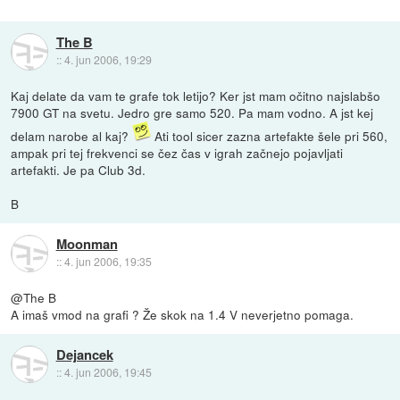
The B
::
4. jun 2006, 19:29
Kaj delate da vam te grafe tok letijo? Ker jst mam očitno najslabšo
7900 GT na svetu. Jedro gre samo 520. Pa mam vodno. A jst kej
delam narobe al kaj?
Ati tool sicer zazna artefakte šele pri 560,
ampak pri tej frekvenci se čez čas v igrah začnejo pojavljati
artefakti. Je pa Club 3d.
B
Moonman
::
4. jun 2006, 19:35
@The B
A imaš vmod na grafi ? Že skok na 1.4 V neverjetno pomaga.
Dejancek
::
4. jun 2006, 19:45