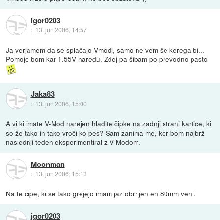
igor0203
::
13. jun 2006, 14:57
Ja verjamem da se splačajo Vmodi, samo ne vem še kerega bi...
Pomoje bom kar 1.55V naredu. Zdej pa šibam po prevodno pasto
Jaka83
::
13. jun 2006, 15:00
A vi ki imate V-Mod narejen hladite čipke na zadnji strani kartice, ki
so že tako in tako vroči ko pes? Sam zanima me, ker bom najbrž
naslednji teden eksperimentiral z V-Modom.
Moonman
::
13. jun 2006, 15:13
Na te čipe, ki se tako grejejo imam jaz obrnjen en 80mm vent.
igor0203