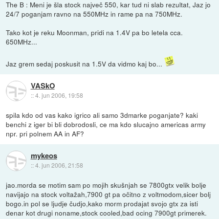
The B : Meni je šla stock največ 550, kar tud ni slab rezultat, Jaz jo
24/7 poganjam ravno na 550MHz in rame pa na 750MHz.
Tako kot je reku Moonman, pridi na 1.4V pa bo letela cca.
650MHz...
Jaz grem sedaj poskusit na 1.5V da vidmo kaj bo...
VASkO
::
4. jun 2006, 19:58
spila kdo od vas kako igrico ali samo 3dmarke poganjate? kaki
benchi z iger bi bli dobrodosli, ce ma kdo slucajno americas army
npr. pri polnem AA in AF?
mykeos
::
4. jun 2006, 21:58
jao.morda se motim sam po mojih skušnjah se 7800gtx velik bolje
navijajo na stock voltažah,7900 gt pa očitno z voltmodom,sicer bolj
bogo.in pol se ljudje čudjo,kako morm prodajat svojo gtx za isti
denar kot drugi noname,stock cooled,bad ocing 7900gt primerek.