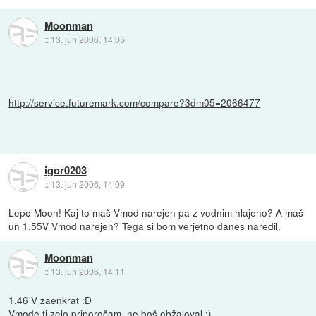
Moonman
::
13. jun 2006, 14:05
http://service.futuremark.com/compare?3dm05=2066477
igor0203
::
13. jun 2006, 14:09
Lepo Moon! Kaj to maš Vmod narejen pa z vodnim hlajeno? A maš
un 1.55V Vmod narejen? Tega si bom verjetno danes naredil.
Moonman
::
13. jun 2006, 14:11
1.46 V zaenkrat :D
Vmode ti zelo priporočam, ne boš obžaloval ;)