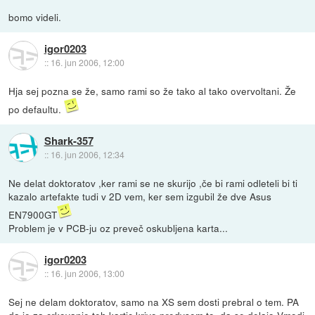
bomo videli.
igor0203
::
16. jun 2006, 12:00
Hja sej pozna se že, samo rami so že tako al tako overvoltani. Že
po defaultu.
Shark-357
::
16. jun 2006, 12:34
Ne delat doktoratov ,ker rami se ne skurijo ,če bi rami odleteli bi ti
kazalo artefakte tudi v 2D vem, ker sem izgubil že dve Asus
EN7900GT
Problem je v PCB-ju oz preveč oskubljena karta...
igor0203
::
16. jun 2006, 13:00
Sej ne delam doktoratov, samo na XS sem dosti prebral o tem. PA
da je za crkovanje teh kartic krivo predvsem to, da se delajo Vmodi