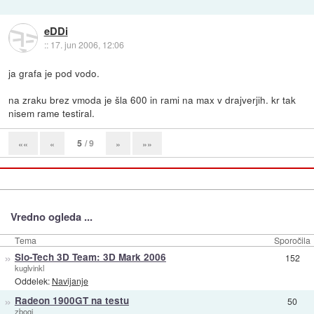
eDDi
::
17. jun 2006, 12:06
ja grafa je pod vodo.
na zraku brez vmoda je šla 600 in rami na max v drajverjih. kr tak
nisem rame testiral.
5
/ 9
««
«
»
»»
Vredno ogleda ...
Tema
Sporočila
»
Slo-Tech 3D Team: 3D Mark 2006
152
kuglvinkl
Oddelek:
Navijanje
»
Radeon 1900GT na testu
50
zbogi