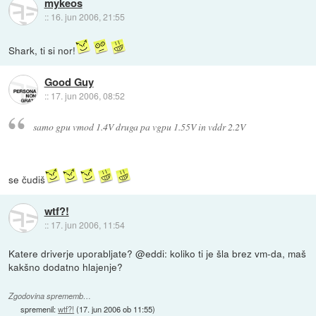
mykeos
::
16. jun 2006, 21:55
Shark, ti si nor!
Good Guy
::
17. jun 2006, 08:52
samo gpu vmod 1.4V druga pa vgpu 1.55V in vddr 2.2V
se čudiš
wtf?!
::
17. jun 2006, 11:54
Katere driverje uporabljate? @eddi: koliko ti je šla brez vm-da, maš
kakšno dodatno hlajenje?
Zgodovina sprememb…
spremenil:
wtf?!
(
17. jun 2006 ob 11:55
)