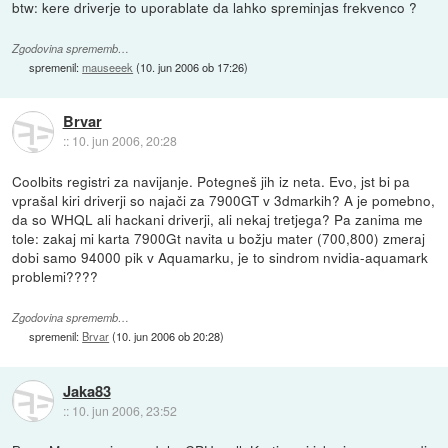
btw: kere driverje to uporablate da lahko spreminjas frekvenco ?
Zgodovina sprememb…
spremenil:
mauseeek
(
10. jun 2006 ob 17:26
)
Brvar
::
10. jun 2006, 20:28
Coolbits registri za navijanje. Potegneš jih iz neta. Evo, jst bi pa
vprašal kiri driverji so najači za 7900GT v 3dmarkih? A je pomebno,
da so WHQL ali hackani driverji, ali nekaj tretjega? Pa zanima me
tole: zakaj mi karta 7900Gt navita u božju mater (700,800) zmeraj
dobi samo 94000 pik v Aquamarku, je to sindrom nvidia-aquamark
problemi????
Zgodovina sprememb…
spremenil:
Brvar
(
10. jun 2006 ob 20:28
)
Jaka83
::
10. jun 2006, 23:52