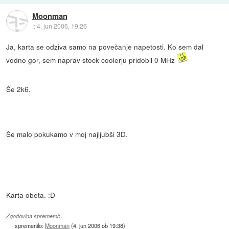
Moonman
::
4. jun 2006, 19:26
Ja, karta se odziva samo na povečanje napetosti. Ko sem dal
vodno gor, sem naprav stock coolerju pridobil 0 MHz
Še 2k6.
Še malo pokukamo v moj najljubši 3D.
Karta obeta. :D
Zgodovina sprememb…
spremenilo:
Moonman
(
4. jun 2006 ob 19:38
)