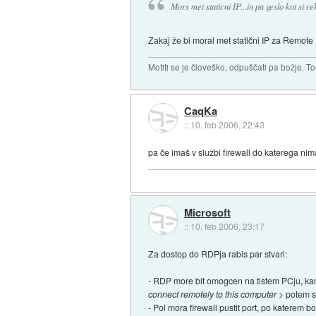
Mors met staticni IP...in pa geslo kot si 
Zakaj že bi moral met statični IP za Remot
Motiti se je človeško, odpuščati pa božje. To
CaqKa
::
10. feb 2006, 22:43
pa če imaš v službi firewall do katerega nima
Microsoft
::
10. feb 2006, 23:17
Za dostop do RDPja rabis par stvari:
- RDP more bit omogcen na tistem PCju, kam
connect remotely to this computer
> potem s
- Pol mora firewall pustit port, po katerem b