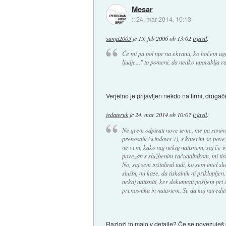
Mesar
::
24. mar 2014, 10:13
sanja2005
je
15. feb 2006 ob 13:02
izjavil
:
Če mi pa pol npr na ekranu, ko hočem ugas
ljudje..." to pomeni, da nedko uporablja 
Verjetno je prijavljen nekdo na firmi, drugač
jedateruk
je
24. mar 2014 ob 10:07
izjavil
:
Ne grem odpirati nove teme, me pa zani
prenosnik (windows 7), s katerim se pov
ne vem, kako naj nekaj natisnem, saj če in
povezan s službenim računalnikom, mi tisk
No, saj sem inštaliral tudi, ko sem imel 
službi, mi kaže, da tiskalnik ni prikloplj
nekaj natisniti, ker dokument pošljem pri
prenosniku in natisnem. Se da kaj naredit
Razloži to malo v detajle? Če se povezuješ