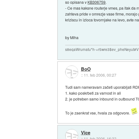
so opisana v
KB306759
.
- Ce mas kaksne routerje vmes, pa itak da mo
zahteva pride v omrezje vase firme, morajo 
kriziscu in izloca tovornjake na levo, avte n
by Miha
s8eqaWrumatu*h-+r5wre3$ev_pheNeyut
BoO
::
11. feb 2006, 00:27
Tudi sam nameravam začeti uporabljati RDP
1. kako poskrbeti za varnost in ali
2. je potreben samo inbound in outbound T
To je zaenkrat vse, hvala za odgovore.
Vice
::
11. feb 2006, 16:32