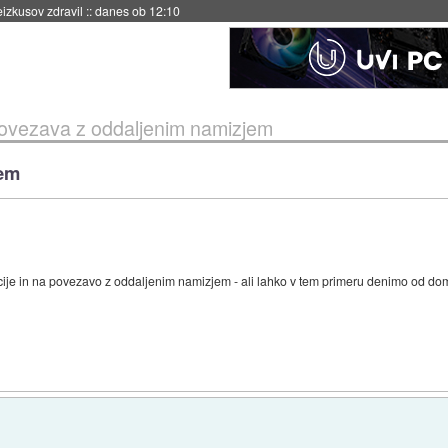
naslednji dve leti
::
danes ob 11:37
ovezava z oddaljenim namizjem
jem
je in na povezavo z oddaljenim namizjem - ali lahko v tem primeru denimo od do