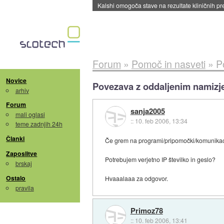
Sandisk že prodal več kot polovico SSD-jev za 
Forum
»
Pomoč in nasveti
»
P
Novice
Povezava z oddaljenim namiz
arhiv
Forum
sanja2005
mali oglasi
::
10. feb 2006, 13:34
teme zadnjih 24h
Članki
Če grem na programi/pripomočki/komunikaci
Zaposlitve
Potrebujem verjetno IP številko in geslo?
brskaj
Ostalo
Hvaaalaaa za odgovor.
pravila
Primoz78
::
10. feb 2006, 13:41