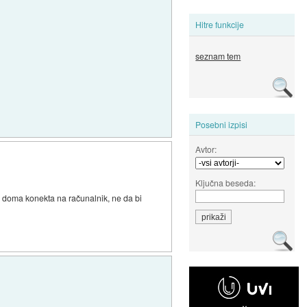
Hitre funkcije
seznam tem
Posebni izpisi
Avtor:
Ključna beseda:
od doma konekta na računalnik, ne da bi