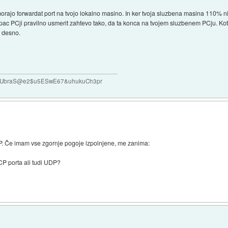
rajo forwardat port na tvojo lokalno masino. In ker tvoja sluzbena masina 110% ni se
pac PCji pravilno usmerit zahtevo tako, da ta konca na tvojem sluzbenem PCju. Kot r
a desno.
#VUbraS@e2$u5ESwE67&uhukuCh3pr
. Če imam vse zgornje pogoje izpolnjene, me zanima:
CP porta ali tudi UDP?