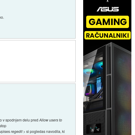
no.
ico v spodnjem delu pred
Allow users to
stop
 vpises
regedit
> si pogledas navodila, ki