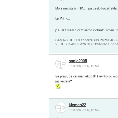
Mors met staticni IP...in pa geslo kot si rek
Lp Primoz
p.s. Jaz mam tudi to samo v obratni smeri..
GAMING HTPC I5 2500k/ASUS P8P67/4GB
VERTEX 3/ASUS 670 GTX OC/Antec TP-65
sanja2005
::
10. feb 2006, 13:50
Se pravi, da če ima nekdo IP številko od mo
jaz vedela?
klemen22
::
10. feb 2006, 13:55