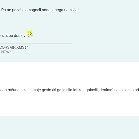
la...Pa ne pozabit omogocit oddaljenega namizja!
.iz sluzbe domov
 CORSAIR XMS3/
0 NEW/
jega računalnika in moje geslo (ki ga je sila lahko ugotoviti, denimo) se mi lahko 