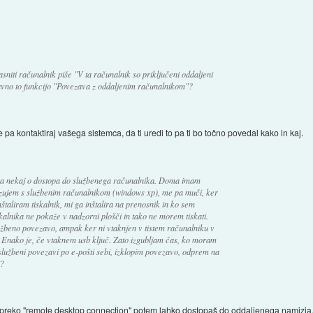
niti računalnik piše "V ta računalnik so priključeni oddaljeni
ravno to funkcijo "Povezava z oddaljenim računalnikom"?
e pa kontaktiraj vašega sistemca, da ti uredi to pa ti bo točno povedal kako in kaj.
ma nekaj o dostopa do službenega računalnika. Doma imam
ezujem s službenim računalnikom (windows xp), me pa muči, ker
štaliram tiskalnik, mi ga inštalira na prenosnik in ko sem
alnika ne pokaže v nadzorni plošči in tako ne morem tiskati.
službeno povezavo, ampak ker ni vtaknjen v tistem računalniku v
en. Enako je, če vtaknem usb ključ. Zato izgubljam čas, ko moram
 službeni povezavi po e-pošti sebi, izklopim povezavo, odprem na
i?
 preko "remote desktop connection" potem lahko dostopaš do oddaljenega namizja, 