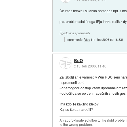
Če imaš firewall si lahko pomagaš npr. z ms
p.s. problem statičnega IPja lahko rešiš z 
Zgodovina sprememb…
spremenilo:
Vice
(
11. feb 2006 ob 16:33
)
BoO
::
13. feb 2006, 11:46
Za izboljšanje varnosti v Win RDC sem nare
- spremenil port
- onemogočil dostop vsem uporabnikom r
- določil da se po treh napačnih vnosih ges
Ima kdo še kakšno idejo?
Kaj se še da narediti?
An approximate solution to the right problem
to the wrong problem.