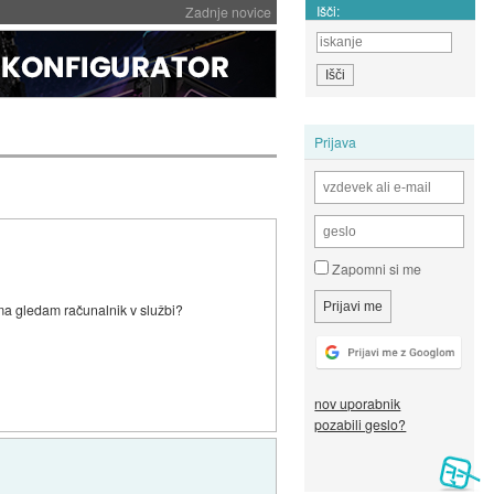
Išči:
Zadnje novice
Prijava
Zapomni si me
ma gledam računalnik v službi?
nov uporabnik
pozabili geslo?