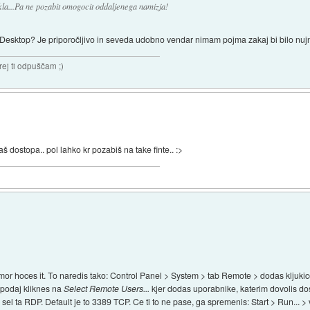
rekla...Pa ne pozabit omogocit oddaljenega namizja!
e Desktop? Je priporočljivo in seveda udobno vendar nimam pojma zakaj bi bilo nuj
rej ti odpuščam ;)
š dostopa.. pol lahko kr pozabiš na take finte.. :>
or hoces it. To naredis tako: Control Panel > System > tab Remote > dodas kljuk
podaj kliknes na
Select Remote Users...
kjer dodas uporabnike, katerim dovolis do
o sel ta RDP. Default je to 3389 TCP. Ce ti to ne pase, ga spremenis: Start > Run... >