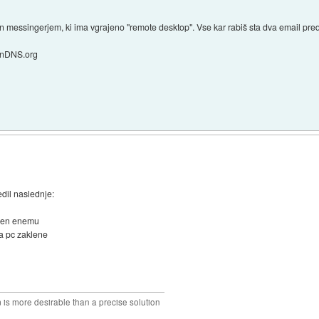
n messingerjem, ki ima vgrajeno "remote desktop". Vse kar rabiš sta dva email pre
dynDNS.org
dil naslednje:
azen enemu
la pc zaklene
 is more desirable than a precise solution