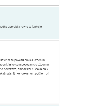
 nedko uporablja ravno to funkcijo
 katerim se povezujem s službenim
renosnik in ko sem povezan s službenim
beno povezavo, ampak ker ni vtaknjen v
ekaj natisniti, ker dokument pošljem pri