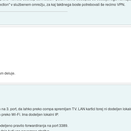
ction" v službenem omrežju, za kaj takšnega boste potrebovali še recimo VPN.
am deluje.
 na 3. port, da lahko preko compa spremljam TV. LAN kartici torej ni dodeljen lokal
 preko Wi-Fi. Ima dodeljen lokalni IP.
odeljeno pravilo forwardiranja na port 3389.
ajo tudi vse povezane storitve.