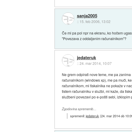
sanja2005
::
15. feb 2006, 13:02
Če mi pa pol npr na ekranu, ko hočem ugasnit
"Povezava z oddaljenim računalnikom"?
jedateruk
::
24. mar 2014, 10:07
Ne grem odpirati nove teme, me pa zanima 
računalnikom (windows xp), me pa muči, ker 
računalnikom, mi tiskalnika ne pokaže v nadz
tistem računalniku v službi, mi kaže, da tis
službeni povezavi po e-pošti sebi, izklopim
Zgodovina sprememb…
spremenil:
jedateruk
(
24. mar 2014 ob 10:0