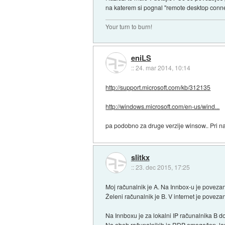
na katerem si pognal "remote desktop conne
Your turn to burn!
eniLS
::
24. mar 2014, 10:14
http://support.microsoft.com/kb/312135
http://windows.microsoft.com/en-us/wind...
pa podobno za druge verzije winsow.. Pri n
slitkx
::
23. dec 2015, 17:25
Moj računalnik je A. Na Innbox-u je povezan
Želeni računalnik je B. V internet je povezan
Na Innboxu je za lokalni IP računalnika B d
Na obeh računalnikih je RDP omogočen, lauf