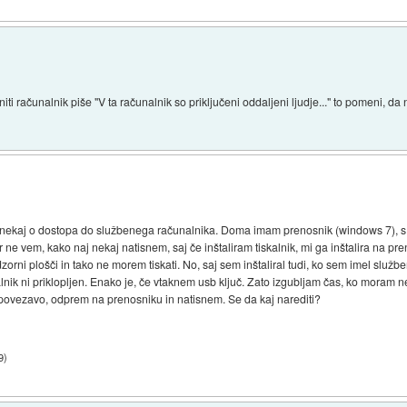
i računalnik piše "V ta računalnik so priključeni oddaljeni ljudje..." to pomeni, da
nekaj o dostopa do službenega računalnika. Doma imam prenosnik (windows 7), s
ne vem, kako naj nekaj natisnem, saj če inštaliram tiskalnik, mi ga inštalira na p
orni plošči in tako ne morem tiskati. No, saj sem inštaliral tudi, ko sem imel služ
kalnik ni priklopljen. Enako je, če vtaknem usb ključ. Zato izgubljam čas, ko moram n
 povezavo, odprem na prenosniku in natisnem. Se da kaj narediti?
9
)