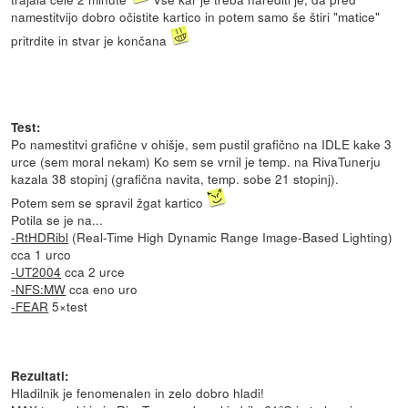
namestitvijo dobro očistite kartico in potem samo še štiri "matice"
pritrdite in stvar je končana
Test:
Po namestitvi grafične v ohišje, sem pustil grafično na IDLE kake 3
urce (sem moral nekam) Ko sem se vrnil je temp. na RivaTunerju
kazala 38 stopinj (grafična navita, temp. sobe 21 stopinj).
Potem sem se spravil žgat kartico
Potila se je na...
-RtHDRibl
(Real-Time High Dynamic Range Image-Based Lighting)
cca 1 urco
-UT2004
cca 2 urce
-NFS:MW
cca eno uro
-FEAR
5×test
Rezultati:
Hladilnik je fenomenalen in zelo dobro hladi!