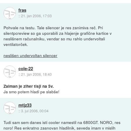
fras
::
21. jan 2006, 17:03
Pohvale na testu. Tale silencer je res zanimiva reč. Pri
silentpcreview so ga uporabili za hlajenje grafične kartice v
neslišnem računalniku, vendar so mu rahlo undervoltali
ventilatorček.
neslišen undervoltan silencer
cole-22
::
21. jan 2006, 18:40
Zalman je ziher tisji na 5v.
Ja smo potem hladi pe slabše!
mtjz33
::
3. jul 2006, 00:04
Tudi sam sem danes isti cooler namestil na 6800GT. NORO, res
noro! Res enkratno zasnovan hladilnik, seveda imam v mislih