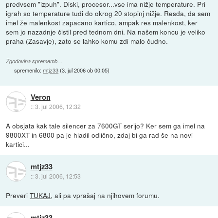
predvsem "izpuh". Diski, procesor...vse ima nižje temperature. Pri
igrah so temperature tudi do okrog 20 stopinj nižje. Resda, da sem
imel že malenkost zapacano kartico, ampak res malenkost, ker
sem jo nazadnje čistil pred tednom dni. Na našem koncu je veliko
praha (Zasavje), zato se lahko komu zdi malo čudno.
Zgodovina sprememb…
spremenilo:
mtjz33
(
3. jul 2006 ob 00:05
)
Veron
::
3. jul 2006, 12:32
A obsjata kak tale silencer za 7600GT serijo? Ker sem ga imel na
9800XT in 6800 pa je hladil odlično, zdaj bi ga rad še na novi
kartici...
mtjz33
::
3. jul 2006, 12:53
Preveri
TUKAJ
, ali pa vprašaj na njihovem forumu.
mtjz33