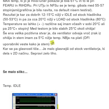
MAX temp, ki jo je RivaTuner pokazal je bila 61°C in to le pri
FEARU in RtHDRu. Pri UTju in NFSu se je temp. gibala med 55-57
stopinjami(grafična je bila navita, na default nisem testiral).
Rezultat je kar za dobrih 12-15°C nižji v IDLE od stock hladilnika
(50-53°C) in pa za cca 20°C nižji v LOAD od stock hladilnika (80°C)
Temperature so lahko (+ -) različne saj imam včasih v sobi 20°C ali
pa 25°C+ stopinj! Med testom je bilo slabih 25°C okoli ohišja!
Še ena velika pozitivna stvar je, da ventilator odvaja vroč zrak iz
ohišja in stem imam za 5°C nižje temp. NBja na plati (DFI
uporabniki veste kako je stem)
Kar se pa glasnosti tiče... Je malo glasnejši od stock ventilatorja, ki
dela v 2D načinu. Sepravi zelo tiho.
Še malo slikc...
Temp. IDLE