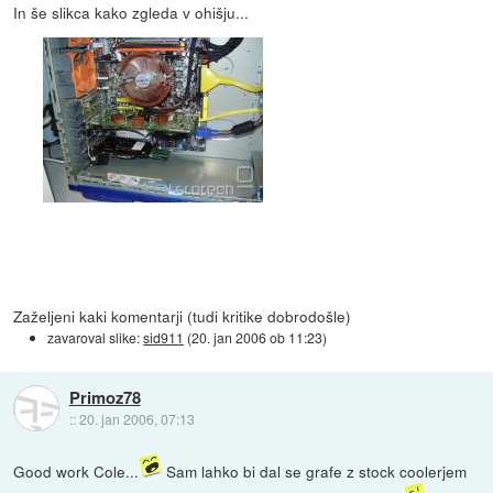
In še slikca kako zgleda v ohišju...
Zaželjeni kaki komentarji (tudi kritike dobrodošle)
zavaroval slike:
sid911
(
20. jan 2006 ob 11:23
)
Primoz78
::
20. jan 2006, 07:13
Good work Cole...
Sam lahko bi dal se grafe z stock coolerjem