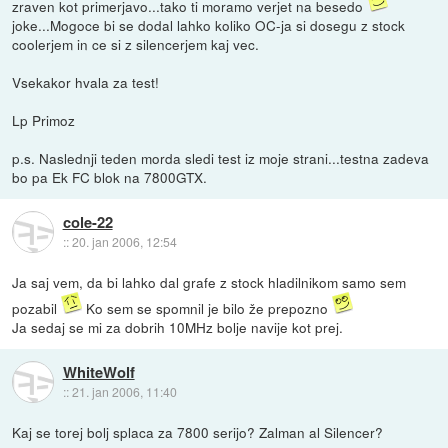
zraven kot primerjavo...tako ti moramo verjet na besedo
joke...Mogoce bi se dodal lahko koliko OC-ja si dosegu z stock
coolerjem in ce si z silencerjem kaj vec.
Vsekakor hvala za test!
Lp Primoz
p.s. Naslednji teden morda sledi test iz moje strani...testna zadeva
bo pa Ek FC blok na 7800GTX.
cole-22
::
20. jan 2006, 12:54
Ja saj vem, da bi lahko dal grafe z stock hladilnikom samo sem
pozabil
Ko sem se spomnil je bilo že prepozno
Ja sedaj se mi za dobrih 10MHz bolje navije kot prej.
WhiteWolf
::
21. jan 2006, 11:40
Kaj se torej bolj splaca za 7800 serijo? Zalman al Silencer?