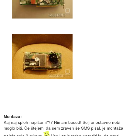
Montaža:
Kaj naj sploh napišem??? Nimam besed! Bolj enostavno nebi
moglo biti. Če štejem, da sem zraven še SMS pisal, je montaža
trajala cele 2 minute
Vse kar je treba narediti je, da pred