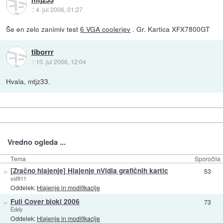
::
4. jul 2006, 01:27
Še en zelo zanimiv test
6 VGA coolerjev
. Gr. Kartica XFX7800GT
tiborrr
::
10. jul 2006, 12:04
Hvala, mtjz33.
Vredno ogleda ...
Tema
Sporočila
»
[Zračno hlajenje] Hlajenje nVidia grafičnih kartic
53
sid911
Oddelek:
Hlajenje in modifikacije
»
Full Cover bloki 2006
73
Eddy
Oddelek:
Hlajenje in modifikacije