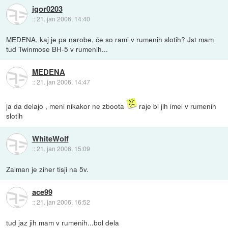
igor0203
::
21. jan 2006, 14:40
MEDENA, kaj je pa narobe, če so rami v rumenih slotih? Jst mam
tud Twinmose BH-5 v rumenih...
MEDENA
::
21. jan 2006, 14:47
ja da delajo , meni nikakor ne zboota
raje bi jih imel v rumenih
slotih
WhiteWolf
::
21. jan 2006, 15:09
Zalman je ziher tisji na 5v.
ace99
::
21. jan 2006, 16:52
tud jaz jih mam v rumenih...bol dela