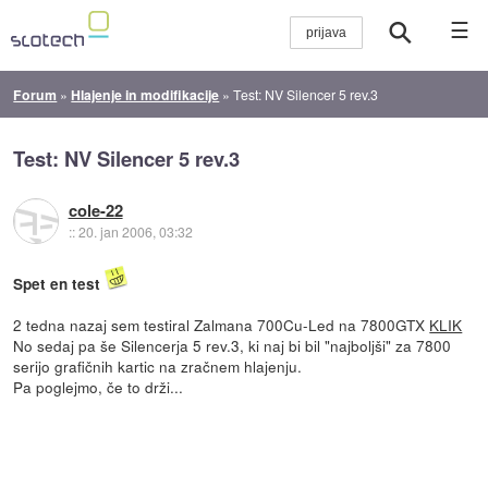
☰
Forum
»
Hlajenje in modifikacije
»
Test: NV Silencer 5 rev.3
Test: NV Silencer 5 rev.3
cole-22
::
20. jan 2006, 03:32
Spet en test
2 tedna nazaj sem testiral Zalmana 700Cu-Led na 7800GTX
KLIK
No sedaj pa še Silencerja 5 rev.3, ki naj bi bil "najboljši" za 7800
serijo grafičnih kartic na zračnem hlajenju.
Pa poglejmo, če to drži...