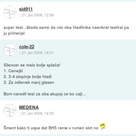
sid911
::
21. jan 2006, 12:39
super test...škoda samo da nisi oba hladilnika naenkrat testiral pa
ju primerjal
cole-22
::
21. jan 2006, 14:01
Silencer se malo bolje splača!
1. Cenejši
2. 3-4 stopinje bolje hladi
3. Za odtenek manj glasen
Bom naredil test za oba skupaj ce bo cajt...
MEDENA
::
21. jan 2006, 14:35
Šment kako ti uspe dat BH5 rame v rumen slot no