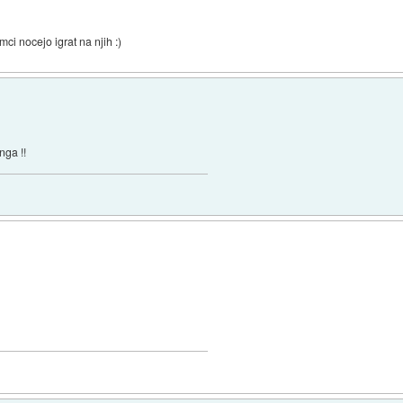
mci nocejo igrat na njih :)
nga !!