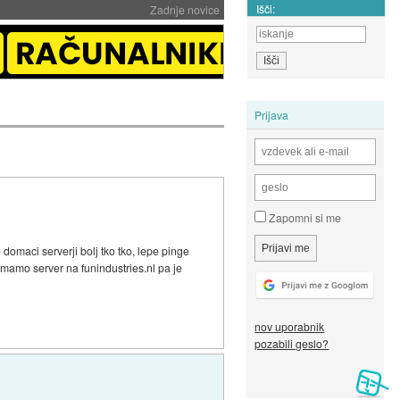
Išči:
Zadnje novice
Prijava
Zapomni si me
omaci serverji bolj tko tko, lepe pinge
o imamo server na funindustries.nl pa je
nov uporabnik
pozabili geslo?