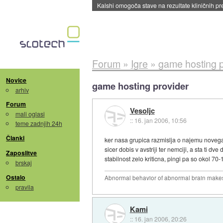
Kalshi omogoča stave na rezultate kliničnih pr
Forum
»
Igre
»
game hosting p
Novice
game hosting provider
arhiv
Forum
Vesoljc
mali oglasi
::
16. jan 2006, 10:56
teme zadnjih 24h
Članki
ker nasa grupica razmislja o najemu novega 
sicer dobis v avstriji ter nemciji, a sta ti 
Zaposlitve
stabilnost zelo kriticna, pingi pa so okol 70-
brskaj
Ostalo
Abnormal behavior of abnormal brain makes
pravila
Kami
::
16. jan 2006, 20:26