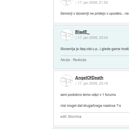
::
17. jan 2006, 21:52
Serverji v sloveniji ne pridejo v upostev... ne
BladE_
::
17. jan 2006, 23:04
Slovenija je itaq cist u p...i glede game hosti
Akcija - Reakcija
AngelOfDeath
::
17. jan 2006, 23:16
sem podobno temo odpr v 1 forumu
nisi mogel dat drugačnega naslova ?:s
edit: Slovnica