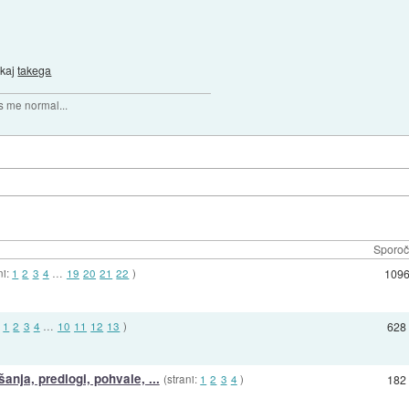
 kaj
takega
 me normal...
Sporoč
ni:
1
2
3
4
…
19
20
21
22
)
109
:
1
2
3
4
…
10
11
12
13
)
628
anja, predlogi, pohvale, ...
(strani:
1
2
3
4
)
182