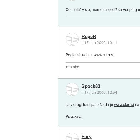
Če misliš v slo, mamo mi cod2 server pri ga
RepeR
::
17. jan 2006, 10:11
Poglej si tudi na
www.clan.si
.
#kombe
Spock83
::
17. jan 2006, 12:54
Ja v drugi temi pa piše da je
www.clan.si
nat
Povezava
Fury