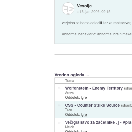
Vesoljc
::
18. jan 2006, 09:15
verjetno se bomo odlocili kar za root server,
Abnormal behavior of abnormal brain makes
Vredno ogleda ...
Tema
»
Wolfenstein - Enemy Territory
(stra
Arrivo
Oddelek:
Igre
»
CSS - Counter Strike Source
(strani
Tilen
Oddelek:
Igre
»
Večigralstvo za začetnike :] - vpraš
Matek
Oddelek:
Igre