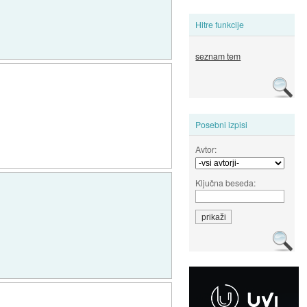
Hitre funkcije
seznam tem
Posebni izpisi
Avtor:
Ključna beseda: