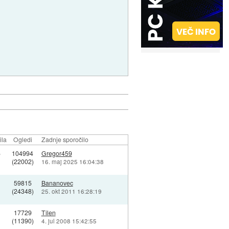
ila
Ogledi
Zadnje sporočilo
6
104994
Gregor459
(22002)
16. maj 2025 16:04:38
59815
Bananovec
(24348)
25. okt 2011 16:28:19
17729
Tilen
(11390)
4. jul 2008 15:42:55