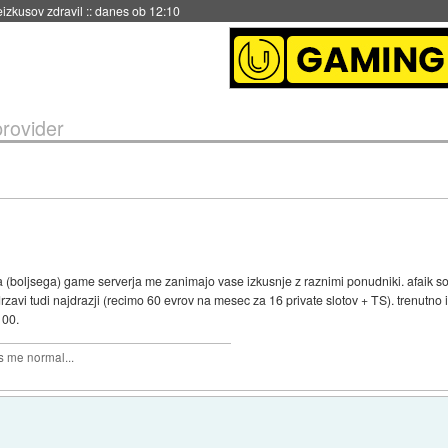
eizkusov zdravil
::
danes ob 12:10
rovider
(boljsega) game serverja me zanimajo vase izkusnje z raznimi ponudniki. afaik so d
dve drzavi tudi najdrazji (recimo 60 evrov na mesec za 16 private slotov + TS). trenutn
100.
 me normal...