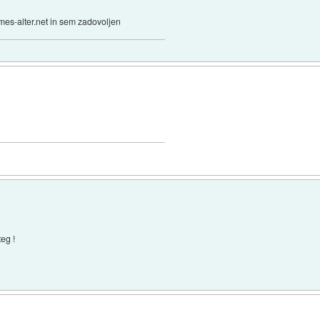
mes-alter.net in sem zadovoljen
eg !