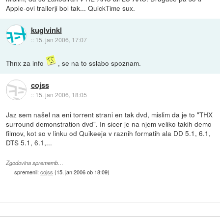
Apple-ovi trailerji bol tak... QuickTime sux.
kuglvinkl
::
15. jan 2006, 17:07
Thnx za info
, se na to sslabo spoznam.
cojss
::
15. jan 2006, 18:05
Jaz sem našel na eni torrent strani en tak dvd, mislim da je to "THX
surround demonstration dvd". In sicer je na njem veliko takih demo
filmov, kot so v linku od Quikeeja v raznih formatih ala DD 5.1, 6.1,
DTS 5.1, 6.1,...
Zgodovina sprememb…
spremenil:
cojss
(
15. jan 2006 ob 18:09
)