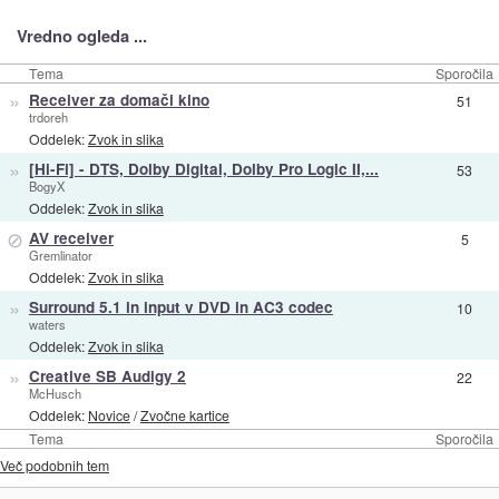
Vredno ogleda ...
Tema
Sporočila
»
Receiver za domači kino
51
trdoreh
Oddelek:
Zvok in slika
»
[Hi-Fi] - DTS, Dolby Digital, Dolby Pro Logic II,...
53
BogyX
Oddelek:
Zvok in slika
⊘
AV receiver
5
Gremlinator
Oddelek:
Zvok in slika
»
Surround 5.1 in input v DVD in AC3 codec
10
waters
Oddelek:
Zvok in slika
»
Creative SB Audigy 2
22
McHusch
Oddelek:
Novice
/
Zvočne kartice
Tema
Sporočila
Več podobnih tem