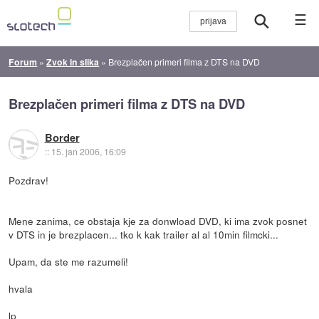
☰
Forum
»
Zvok in slika
»
Brezplačen primeri filma z DTS na DVD
Brezplačen primeri filma z DTS na DVD
Border
::
15. jan 2006, 16:09
Pozdrav!
Mene zanima, ce obstaja kje za donwload DVD, ki ima zvok posnet
v DTS in je brezplacen... tko k kak trailer al al 10min filmcki...
Upam, da ste me razumeli!
hvala
lp