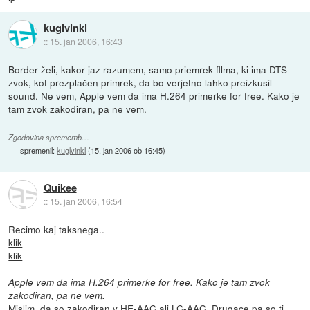
kuglvinkl
::
15. jan 2006, 16:43
Border želi, kakor jaz razumem, samo priemrek fllma, ki ima DTS
zvok, kot prezplačen primrek, da bo verjetno lahko preizkusil
sound. Ne vem, Apple vem da ima H.264 primerke for free. Kako je
tam zvok zakodiran, pa ne vem.
Zgodovina sprememb…
spremenil:
kuglvinkl
(
15. jan 2006 ob 16:45
)
Quikee
::
15. jan 2006, 16:54
Recimo kaj taksnega..
klik
klik
Apple vem da ima H.264 primerke for free. Kako je tam zvok
zakodiran, pa ne vem.
Mislim, da so zakodiran v HE-AAC ali LC-AAC. Drugace pa so ti