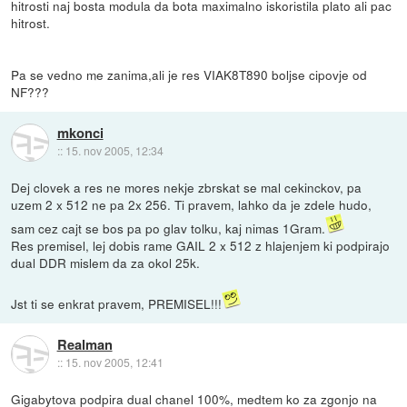
hitrosti naj bosta modula da bota maximalno iskoristila plato ali pac
hitrost.
Pa se vedno me zanima,ali je res VIAK8T890 boljse cipovje od
NF???
mkonci
::
15. nov 2005, 12:34
Dej clovek a res ne mores nekje zbrskat se mal cekinckov, pa
uzem 2 x 512 ne pa 2x 256. Ti pravem, lahko da je zdele hudo,
sam cez cajt se bos pa po glav tolku, kaj nimas 1Gram.
Res premisel, lej dobis rame GAIL 2 x 512 z hlajenjem ki podpirajo
dual DDR mislem da za okol 25k.
Jst ti se enkrat pravem, PREMISEL!!!
Realman
::
15. nov 2005, 12:41
Gigabytova podpira dual chanel 100%, medtem ko za zgonjo na