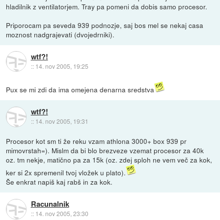
hladilnik z ventilatorjem. Tray pa pomeni da dobis samo procesor.
Priporocam pa seveda 939 podnozje, saj bos mel se nekaj casa
moznost nadgrajevati (dvojedrniki).
wtf?!
::
14. nov 2005, 19:25
Pux se mi zdi da ima omejena denarna sredstva
wtf?!
::
14. nov 2005, 19:31
Procesor kot sm ti že reku vzam athlona 3000+ box 939 pr
mimovrstah=). Mislm da bi blo brezveze vzemat procesor za 40k
oz. tm nekje, matično pa za 15k (oz. zdej sploh ne vem več za kok,
ker si 2x spremenil tvoj vložek u plato).
Še enkrat napiš kaj rabš in za kok.
Racunalnik
::
14. nov 2005, 23:30