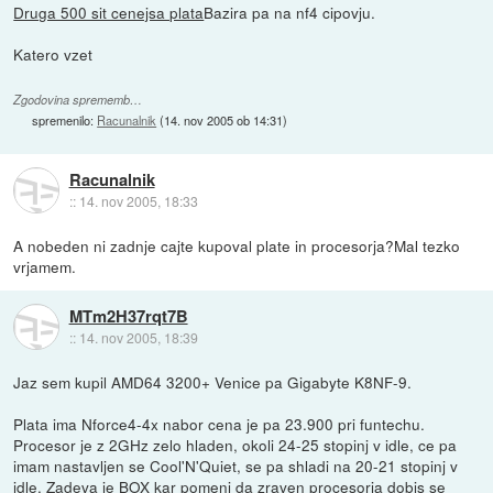
Druga 500 sit cenejsa plata
Bazira pa na nf4 cipovju.
Katero vzet
Zgodovina sprememb…
spremenilo:
Racunalnik
(
14. nov 2005 ob 14:31
)
Racunalnik
::
14. nov 2005, 18:33
A nobeden ni zadnje cajte kupoval plate in procesorja?Mal tezko
vrjamem.
MTm2H37rqt7B
::
14. nov 2005, 18:39
Jaz sem kupil AMD64 3200+ Venice pa Gigabyte K8NF-9.
Plata ima Nforce4-4x nabor cena je pa 23.900 pri funtechu.
Procesor je z 2GHz zelo hladen, okoli 24-25 stopinj v idle, ce pa
imam nastavljen se Cool'N'Quiet, se pa shladi na 20-21 stopinj v
idle. Zadeva je BOX kar pomeni da zraven procesorja dobis se