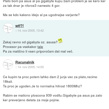
Plato bom pa asus al pa gigabyte kupu.Sam problem je se kero ker
za tak dnar je nforce3 namesto 4 gor.
Ma se kdo kaksno idejo al pa ugodnejse varjante?
wtf?!
::
14. nov 2005, 13:42
Zakaj ravno od gigabyta oz. asusa?
Procesor pa vsekakor
tale
Pa za matično ti vsen priporočam dat mal več.
Racunalnik
::
14. nov 2005, 14:00
Ce kupim ta proc potem lahko dam 2 jurja vec za plato,recimo
18ksit.
Ta proc je ugoden.Je to normalna hitrost 1800Mhz?
Rabim se maticno ploscona 939 vodilu.Gigabyte pa asus pa zato
ker preverjeno delata za moje pojme.