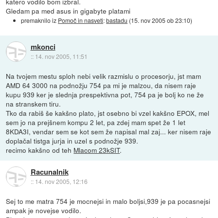
katero vodilo bom izbral.
Gledam pa med asus in gigabyte platami
premaknilo iz
Pomoč in nasveti
:
bastadu
(
15. nov 2005 ob 23:10
)
mkonci
::
14. nov 2005, 11:51
Na tvojem mestu sploh nebi velik razmislu o procesorju, jst mam
AMD 64 3000 na podnožju 754 pa mi je malzou, da nisem raje
kupu 939 ker je slednja prespektivna pot, 754 pa je bolj ko ne že
na stranskem tiru.
Tko da rabiš še kakšno plato, jst osebno bi vzel kakšno EPOX, mel
sem jo na prejšnem kompu 2 let, pa zdej mam spet že 1 let
8KDA3I, vendar sem se kot sem že napisal mal zaj... ker nisem raje
doplačal tistga jurja in uzel s podnožje 939.
recimo kakšno od teh
Mlacom 23kSIT
.
Racunalnik
::
14. nov 2005, 12:16
Sej to me matra 754 je mocnejsi in malo boljsi,939 je pa pocasnejsi
ampak je novejse vodilo.