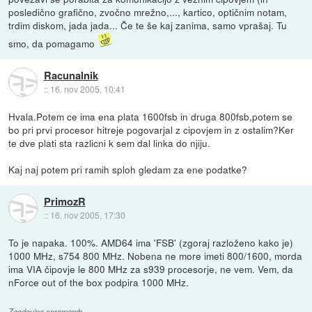
posledično grafično, zvočno mrežno,..., kartico, optičnim notam,
trdim diskom, jada jada... Če te še kaj zanima, samo vprašaj. Tu
smo, da pomagamo
Racunalnik
::
16. nov 2005, 10:41
Hvala.Potem ce ima ena plata 1600fsb in druga 800fsb,potem se
bo pri prvi procesor hitreje pogovarjal z cipovjem in z ostalim?Ker
te dve plati sta razlicni k sem dal linka do njiju.
Kaj naj potem pri ramih sploh gledam za ene podatke?
PrimozR
::
16. nov 2005, 17:30
To je napaka. 100%. AMD64 ima 'FSB' (zgoraj razloženo kako je)
1000 MHz, s754 800 MHz. Nobena ne more imeti 800/1600, morda
ima VIA čipovje le 800 MHz za s939 procesorje, ne vem. Vem, da
nForce out of the box podpira 1000 MHz.
Zgodovina sprememb…