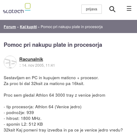
☰
Forum
»
Kaj kupiti
»
Pomoc pri nakupu plate in procesorja
Pomoc pri nakupu plate in procesorja
Racunalnik
::
14. nov 2005, 11:41
Sestavljam en PC in kupujem maticno + procesor.
Za proc bi dal 32ksit za maticno pa 16ksit.
Proc sem gledal Athlon 64 3000 tray z venice jedrom
- tip procesorja: Athlon 64 (Venice jedro)
- podnožje: 939
- hitrost: 1800 MHz.
- spomin L2: 512 KB
32ksit Kaj pomeni tray izvedba in pa ce je venice jedro vredu?