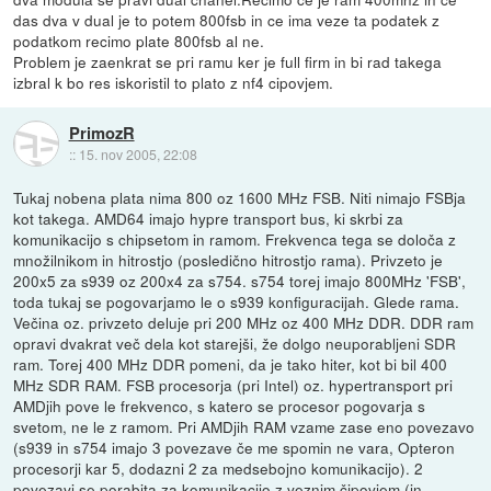
das dva v dual je to potem 800fsb in ce ima veze ta podatek z
podatkom recimo plate 800fsb al ne.
Problem je zaenkrat se pri ramu ker je full firm in bi rad takega
izbral k bo res iskoristil to plato z nf4 cipovjem.
PrimozR
::
15. nov 2005, 22:08
Tukaj nobena plata nima 800 oz 1600 MHz FSB. Niti nimajo FSBja
kot takega. AMD64 imajo hypre transport bus, ki skrbi za
komunikacijo s chipsetom in ramom. Frekvenca tega se določa z
množilnikom in hitrostjo (posledično hitrostjo rama). Privzeto je
200x5 za s939 oz 200x4 za s754. s754 torej imajo 800MHz 'FSB',
toda tukaj se pogovarjamo le o s939 konfiguracijah. Glede rama.
Večina oz. privzeto deluje pri 200 MHz oz 400 MHz DDR. DDR ram
opravi dvakrat več dela kot starejši, že dolgo neuporabljeni SDR
ram. Torej 400 MHz DDR pomeni, da je tako hiter, kot bi bil 400
MHz SDR RAM. FSB procesorja (pri Intel) oz. hypertransport pri
AMDjih pove le frekvenco, s katero se procesor pogovarja s
svetom, ne le z ramom. Pri AMDjih RAM vzame zase eno povezavo
(s939 in s754 imajo 3 povezave če me spomin ne vara, Opteron
procesorji kar 5, dodazni 2 za medsebojno komunikacijo). 2
povezavi se porabita za komunikacijo z veznim čipovjem (in