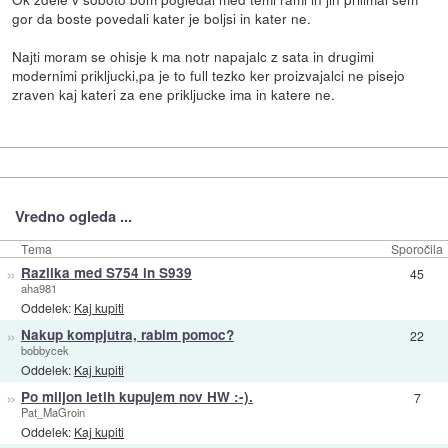
gor da boste povedali kater je boljsi in kater ne.
Najti moram se ohisje k ma notr napajalc z sata in drugimi
modernimi prikljucki,pa je to full tezko ker proizvajalci ne pisejo
zraven kaj kateri za ene prikljucke ima in katere ne.
Vredno ogleda ...
Tema
Sporočila
»
Razlika med S754 in S939
45
aha981
Oddelek:
Kaj kupiti
»
Nakup kompjutra, rabim pomoc?
22
bobbycek
Oddelek:
Kaj kupiti
»
Po miljon letih kupujem nov HW :-).
7
Pat_MaGroin
Oddelek:
Kaj kupiti