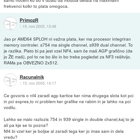
samo hocem ko bo v dualu da modula delata na maximalni
frekvenci kolkr to plata omogoca.
PrimozR
::
15. nov 2005, 13:48
Jao pr AMD64 SPLOH ni važna plata, ker ma procesor integriran
memory controler. s754 ma single channel, s939 dual channel. To
je razlika. Plato bi pa jest vzel NF4, sam če maš AGP grafično (da
jo ŽE maš), pol to ne bo šlo in bo treba pogledat za NF3 rešitvijo.
RAMa pa OBVEZNO 2x512.
Racunalnik
::
15. nov 2005, 14:17
Ce govoris o nf4 zaradi agp kartice ker nima drugega slota kot pci
in pci expres,to ni problem ker grafike ne rabim in je lahko na pci
vodilu.
Lahko se malo razlozis 754 in 939 single in double chanel,kaj to je
ali pa kje se to pozna?
Nf4 bi vzel ker je boljse al zaradi tega ker jo imas sam in dela
vredu?