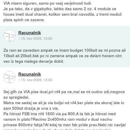
VIA nisem siguren, samo po vsej verjetnosti tudi.
Je pa tako, da v gigabytko, lahko das samo 2 oz. 4 module ce
hoces imeti dual chanel, kolikor sem bral navodila, z tremi moduli
plata sploh ne zazene.
Racunalnik
::
15. nov 2005, 13:29
Za ram se zavedam ampak ce imam budget 100ksit se mi pozna ali
10ksit ali 20ksit,itak pc ni zamene ampak ce ze delam hocem cim
vec iz tega malega denarja dobit.
Racunalnik
::
15. nov 2005, 13:33
Sej glih za VIA pise dual,pri nf4 pa ne,mal se mi cudno zdi,mogoce
so spregledal.
Matra me sedaj se ali je via boljsi od nf4,ker plate sta skoraj iste in
sam 500sit drazja je una z via.
Pa hitrost FSB ima nf4 1600 via pa 800.A ta fsb je hitrost med
ramom in plato?Recimo 2x400mhz ram modul v dual nacinu
prinese 800mhz fsbja?Al kdaj ta man fsb pride prav.Nebi nic navijal