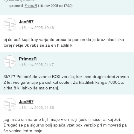
spremenil:
PrimozR
(
16. nov 2005 ob 17:30
)
Jan987
::
16. nov 2005, 19:46
ej če boš kupi tray varjanto proca to pomen da je brez hladilnika
torej nekje 3k rabš še za en hladilnik
PrimozR
::
16. nov 2005, 21:17
3k??? Pol bolš da vzame BOX verzijo, ker med drugim dobi zraven
2 let več garancije pa čist kul cooler. Za hladilnik kšnga 7000Cu,
cirka 8 k, lahko še malo manj.
Jan987
::
16. nov 2005, 21:36
jag mislu sm na une k jih majo v e-misiji (coler maser al kaj že).
Drugač se pa sigurno bolj splača vzet box verzijo pri mimovrsti pa
še venice jedro majo