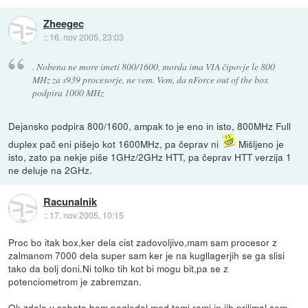
Zheegec
::
16. nov 2005, 23:03
. Nobena ne more imeti 800/1600, morda ima VIA čipovje le 800
MHz za s939 procesorje, ne vem. Vem, da nForce out of the box
podpira 1000 MHz
Dejansko podpira 800/1600, ampak to je eno in isto, 800MHz Full
duplex pač eni pišejo kot 1600MHz, pa čeprav ni
Mišljeno je
isto, zato pa nekje piše 1GHz/2GHz HTT, pa čeprav HTT verzija 1
ne deluje na 2GHz.
Racunalnik
::
17. nov 2005, 10:15
Proc bo itak box,ker dela cist zadovoljivo,mam sam procesor z
zalmanom 7000 dela super sam ker je na kugllagerjih se ga slisi
tako da bolj doni.Ni tolko tih kot bi mogu bit,pa se z
potenciometrom je zabremzan.
Ok zdele v soboto bom pogledal med temi rami in jih prilimal sem