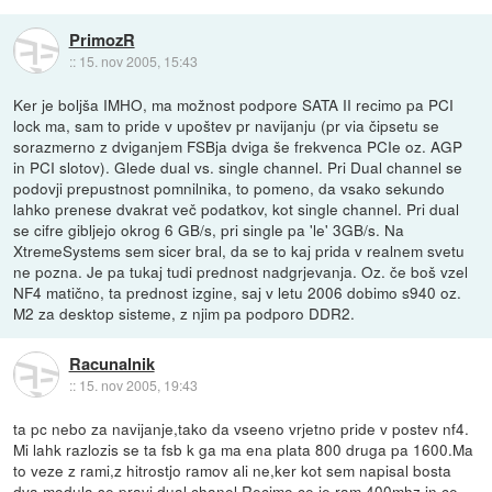
PrimozR
::
15. nov 2005, 15:43
Ker je boljša IMHO, ma možnost podpore SATA II recimo pa PCI
lock ma, sam to pride v upoštev pr navijanju (pr via čipsetu se
sorazmerno z dviganjem FSBja dviga še frekvenca PCIe oz. AGP
in PCI slotov). Glede dual vs. single channel. Pri Dual channel se
podovji prepustnost pomnilnika, to pomeno, da vsako sekundo
lahko prenese dvakrat več podatkov, kot single channel. Pri dual
se cifre gibljejo okrog 6 GB/s, pri single pa 'le' 3GB/s. Na
XtremeSystems sem sicer bral, da se to kaj prida v realnem svetu
ne pozna. Je pa tukaj tudi prednost nadgrjevanja. Oz. če boš vzel
NF4 matično, ta prednost izgine, saj v letu 2006 dobimo s940 oz.
M2 za desktop sisteme, z njim pa podporo DDR2.
Racunalnik
::
15. nov 2005, 19:43
ta pc nebo za navijanje,tako da vseeno vrjetno pride v postev nf4.
Mi lahk razlozis se ta fsb k ga ma ena plata 800 druga pa 1600.Ma
to veze z rami,z hitrostjo ramov ali ne,ker kot sem napisal bosta
dva modula se pravi dual chanel.Recimo ce je ram 400mhz in ce