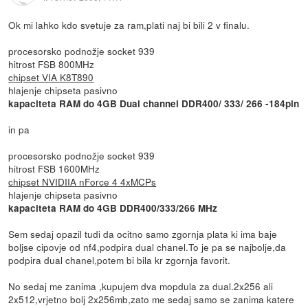
Ok mi lahko kdo svetuje za ram,plati naj bi bili 2 v finalu.
procesorsko podnožje socket 939
hitrost FSB 800MHz
chipset VIA K8T890
hlajenje chipseta pasivno
kapaciteta RAM do 4GB Dual channel DDR400/ 333/ 266 -184pin
in pa
procesorsko podnožje socket 939
hitrost FSB 1600MHz
chipset NVIDIIA nForce 4 4xMCPs
hlajenje chipseta pasivno
kapaciteta RAM do 4GB DDR400/333/266 MHz
Sem sedaj opazil tudi da ocitno samo zgornja plata ki ima baje
boljse cipovje od nf4,podpira dual chanel.To je pa se najbolje,da
podpira dual chanel,potem bi bila kr zgornja favorit.
No sedaj me zanima ,kupujem dva mopdula za dual.2x256 ali
2x512,vrjetno bolj 2x256mb,zato me sedaj samo se zanima katere