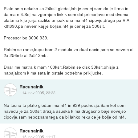
Plato sem nekako za 24ksit gledal,lah je cenej sam da je firma in
da ma nf4.Sej na zgornjem link k sem dal primerjavo med dvema
platama k je jurja razlike ampak ena ma nf4 cipovje,druga pa VIA
k8t890,pa nevem kaj je boljse,nf4 je cenej za 500sit.
Procesor bo 3000 939.
Rabim se rame,kupu bom 2 modula za dual nacin,sam se nevem al
2x 256mb al 2x512mb.
Dnar me matra k mam 100ksit.Rabim se disk 30ksit,ohisje z
napajalcom k ma sata in ostale potrebne prikljucke.
Racunalnik
::
14. nov 2005, 23:33
No tocno to plato gledam,ma nf4 in 939 podnozje.Sam kot sem
navedu je za 500sit drazja asuska k ma drugacno baje novejso
cipovje,sam nepoznam tega da bi lahko reku ce je bolje od nf4.
Racunalnik
::
15. nov 2005, 11:17