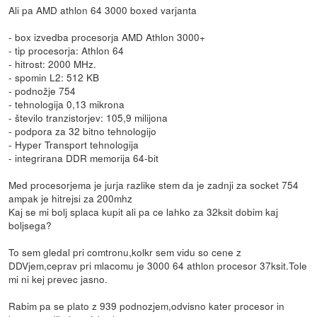
Ali pa AMD athlon 64 3000 boxed varjanta
- box izvedba procesorja AMD Athlon 3000+
- tip procesorja: Athlon 64
- hitrost: 2000 MHz.
- spomin L2: 512 KB
- podnožje 754
- tehnologija 0,13 mikrona
- število tranzistorjev: 105,9 milijona
- podpora za 32 bitno tehnologijo
- Hyper Transport tehnologija
- integrirana DDR memorija 64-bit
Med procesorjema je jurja razlike stem da je zadnji za socket 754
ampak je hitrejsi za 200mhz
Kaj se mi bolj splaca kupit ali pa ce lahko za 32ksit dobim kaj
boljsega?
To sem gledal pri comtronu,kolkr sem vidu so cene z
DDVjem,ceprav pri mlacomu je 3000 64 athlon procesor 37ksit.Tole
mi ni kej prevec jasno.
Rabim pa se plato z 939 podnozjem,odvisno kater procesor in