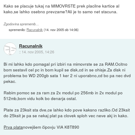
Kako se placuje tukaj na MIMOVRSTE prek placilne kartice al
kako,se lahko osebno prevzame?Ali je to samo net stacuna.
Zgodovina sprememb…
spremenilo:
Racunalnik
(
14. nov 2005 ob 14:06
)
Racunalnik
::
14. nov 2005, 14:26
Bi mi lahko kdo pomagal pri izbiri na mimovrste se za RAM.Ocitno
bom sestavil cel pc in bom kupil se disk,cd in se ohisje.Za disk ni
problema bo WD 200gb sata 1 ker 2 ni uporabno,cd bo pa nec dvd
pekac.
Rabim pomoc se za ram za 2x modul po 256mb in 2x modul po
512mb,bom vidu kolk bo denarja ostal.
Plate za 23ksit sta dve,ce lahko kdo pove kaksno razliko.Od 23ksit
do 25ksit je pa se nekaj plat pa clovek sploh vec neve akj in kako.
Prva plata
novejšem čipovju VIA K8T890