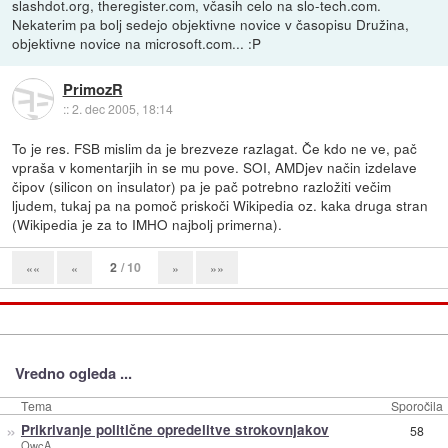
slashdot.org, theregister.com, včasih celo na slo-tech.com.
Nekaterim pa bolj sedejo objektivne novice v časopisu Družina,
objektivne novice na microsoft.com... :P
PrimozR
::
2. dec 2005, 18:14
To je res. FSB mislim da je brezveze razlagat. Če kdo ne ve, pač
vpraša v komentarjih in se mu pove. SOI, AMDjev način izdelave
čipov (silicon on insulator) pa je pač potrebno razložiti večim
ljudem, tukaj pa na pomoč priskoči Wikipedia oz. kaka druga stran
(Wikipedia je za to IMHO najbolj primerna).
2
/ 10
««
«
»
»»
Vredno ogleda ...
Tema
Sporočila
»
Prikrivanje politične opredelitve strokovnjakov
58
OwcA