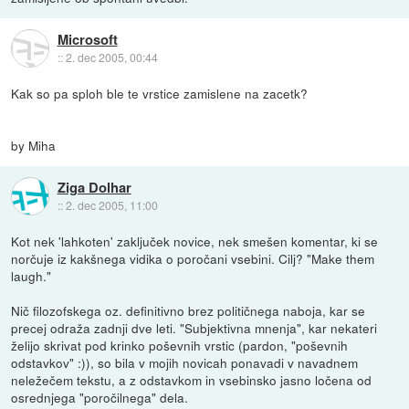
Microsoft
::
2. dec 2005, 00:44
Kak so pa sploh ble te vrstice zamislene na zacetk?
by Miha
Ziga Dolhar
::
2. dec 2005, 11:00
Kot nek 'lahkoten' zaključek novice, nek smešen komentar, ki se
norčuje iz kakšnega vidika o poročani vsebini. Cilj? "Make them
laugh."
Nič filozofskega oz. definitivno brez političnega naboja, kar se
precej odraža zadnji dve leti. "Subjektivna mnenja", kar nekateri
želijo skrivat pod krinko poševnih vrstic (pardon, "poševnih
odstavkov" :)), so bila v mojih novicah ponavadi v navadnem
neležečem tekstu, a z odstavkom in vsebinsko jasno ločena od
osrednjega "poročilnega" dela.