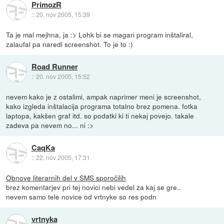
PrimozR
::
20. nov 2005, 15:39
Ta je mal mejhna, ja :> Lohk bi se magari program inštaliral,
zalaufal pa naredl screenshot. To je to :)
Road Runner
::
20. nov 2005, 15:52
nevem kako je z ostalimi, ampak naprimer meni je screenshot,
kako izgleda inštalacija programa totalno brez pomena. fotka
laptopa, kakšen graf itd. so podatki ki ti nekaj povejo. takale
zadeva pa nevem no... ni :>
CaqKa
::
22. nov 2005, 17:31
Obnove literarnih del v SMS sporočilih
brez komentarjev pri tej novici nebi vedel za kaj se gre..
nevem samo tele novice od vrtnyke so res podn
vrtnyka