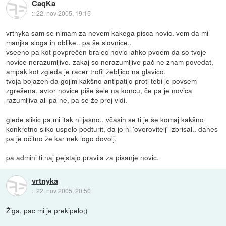
CaqKa
::
22. nov 2005, 19:15
vrtnyka sam se nimam za nevem kakega pisca novic. vem da mi
manjka sloga in oblike.. pa še slovnice..
vseeno pa kot povprečen bralec novic lahko pvoem da so tvoje
novice nerazumljive. zakaj so nerazumljive pač ne znam povedat,
ampak kot zgleda je racer trofil žebljico na glavico.
tvoja bojazen da gojim kakšno antipatijo proti tebi je povsem
zgrešena. avtor novice piše šele na koncu, če pa je novica
razumljiva ali pa ne, pa se že prej vidi.
glede slikic pa mi itak ni jasno.. včasih se ti je še komaj kakšno
konkretno sliko uspelo podturit, da jo ni 'overovitelj' izbrisal.. danes
pa je očitno že kar nek logo dovolj.
pa admini ti naj pejstajo pravila za pisanje novic.
vrtnyka
::
22. nov 2005, 20:50
Žiga, pac mi je prekipelo;)