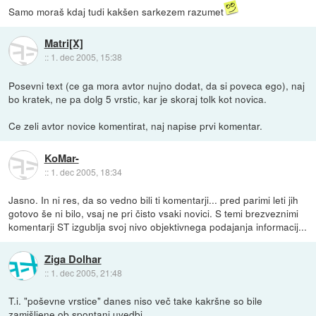
Samo moraš kdaj tudi kakšen sarkezem razumet
Matri[X]
::
1. dec 2005, 15:38
Posevni text (ce ga mora avtor nujno dodat, da si poveca ego), naj
bo kratek, ne pa dolg 5 vrstic, kar je skoraj tolk kot novica.
Ce zeli avtor novice komentirat, naj napise prvi komentar.
KoMar-
::
1. dec 2005, 18:34
Jasno. In ni res, da so vedno bili ti komentarji... pred parimi leti jih
gotovo še ni bilo, vsaj ne pri čisto vsaki novici. S temi brezveznimi
komentarji ST izgublja svoj nivo objektivnega podajanja informacij...
Ziga Dolhar
::
1. dec 2005, 21:48
T.i. "poševne vrstice" danes niso več take kakršne so bile
zamišljene ob spontani uvedbi.