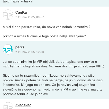
tako naprej vrtnyka!
CaqKa
::
11. nov 2005, 08:57
a nisi ti ene parkrat reko, da novic več neboš komentiral?
primož a nimaš ti lokacije tega posta nekje shranjene?
perci
::
11. nov 2005, 12:53
Jst se spomnim, ko je VIP obljubil, da bo napisal eno novico o
mobilnih tehnologijah na dan. No, ene dva dni je zdrzal, ane VIP ;).
Sicer je pa to razumljivo - od nikogar ne zahtevamo, da piše
novice. Ampak potem naj tudi ne nerga, če jih ni dovolj ali če niso
iz tematike, ki njega ne zanima. Če je novica vsaj povprečno
slovnično in slogovno na nivoju in če ni PR crap in je vsaj malo iz
področja tehnike, se jo objavi.
Zvedavec