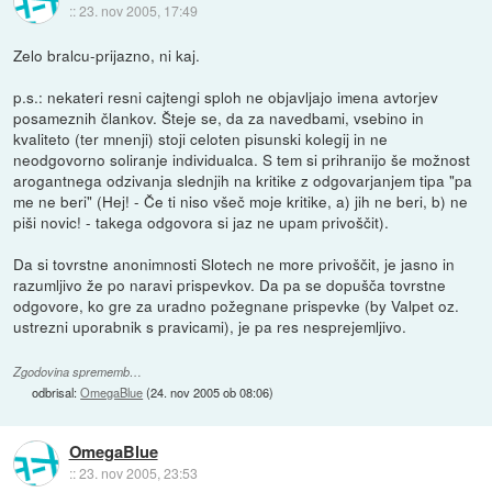
::
23. nov 2005, 17:49
Zelo bralcu-prijazno, ni kaj.
p.s.: nekateri resni cajtengi sploh ne objavljajo imena avtorjev
posameznih člankov. Šteje se, da za navedbami, vsebino in
kvaliteto (ter mnenji) stoji celoten pisunski kolegij in ne
neodgovorno soliranje individualca. S tem si prihranijo še možnost
arogantnega odzivanja slednjih na kritike z odgovarjanjem tipa "pa
me ne beri" (Hej! - Če ti niso všeč moje kritike, a) jih ne beri, b) ne
piši novic! - takega odgovora si jaz ne upam privoščit).
Da si tovrstne anonimnosti Slotech ne more privoščit, je jasno in
razumljivo že po naravi prispevkov. Da pa se dopušča tovrstne
odgovore, ko gre za uradno požegnane prispevke (by Valpet oz.
ustrezni uporabnik s pravicami), je pa res nesprejemljivo.
Zgodovina sprememb…
odbrisal:
OmegaBlue
(
24. nov 2005 ob 08:06
)
OmegaBlue
::
23. nov 2005, 23:53