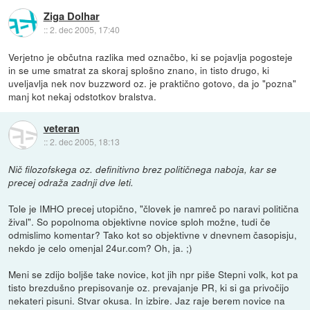
Ziga Dolhar
::
2. dec 2005, 17:40
Verjetno je občutna razlika med označbo, ki se pojavlja pogosteje
in se ume smatrat za skoraj splošno znano, in tisto drugo, ki
uveljavlja nek nov buzzword oz. je praktično gotovo, da jo "pozna"
manj kot nekaj odstotkov bralstva.
veteran
::
2. dec 2005, 18:13
Nič filozofskega oz. definitivno brez političnega naboja, kar se
precej odraža zadnji dve leti.
Tole je IMHO precej utopično, "človek je namreč po naravi politična
žival". So popolnoma objektivne novice sploh možne, tudi če
odmislimo komentar? Tako kot so objektivne v dnevnem časopisju,
nekdo je celo omenjal 24ur.com? Oh, ja. ;)
Meni se zdijo boljše take novice, kot jih npr piše Stepni volk, kot pa
tisto brezdušno prepisovanje oz. prevajanje PR, ki si ga privočijo
nekateri pisuni. Stvar okusa. In izbire. Jaz raje berem novice na