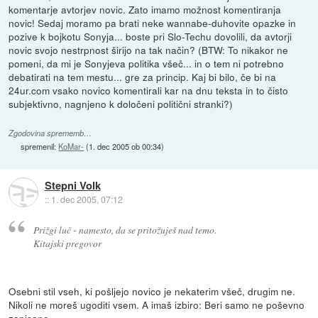
komentarje avtorjev novic. Zato imamo možnost komentiranja
novic! Sedaj moramo pa brati neke wannabe-duhovite opazke in
pozive k bojkotu Sonyja... boste pri Slo-Techu dovolili, da avtorji
novic svojo nestrpnost širijo na tak način? (BTW: To nikakor ne
pomeni, da mi je Sonyjeva politika všeč... in o tem ni potrebno
debatirati na tem mestu... gre za princip. Kaj bi bilo, če bi na
24ur.com vsako novico komentirali kar na dnu teksta in to čisto
subjektivno, nagnjeno k določeni politični stranki?)
Zgodovina sprememb…
spremenil:
KoMar-
(
1. dec 2005 ob 00:34
)
Stepni Volk
::
1. dec 2005, 07:12
Prižgi luč - namesto, da se pritožuješ nad temo.
Kitajski pregovor
Osebni stil vseh, ki pošljejo novico je nekaterim všeč, drugim ne.
Nikoli ne moreš ugoditi vsem. A imaš izbiro: Beri samo ne poševno