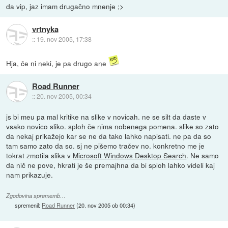
da vip, jaz imam drugačno mnenje ;>
vrtnyka
::
19. nov 2005, 17:38
Hja, če ni neki, je pa drugo ane
Road Runner
::
20. nov 2005, 00:34
js bi meu pa mal kritike na slike v novicah. ne se silt da daste v
vsako novico sliko. sploh če nima nobenega pomena. slike so zato
da nekaj prikažejo kar se ne da tako lahko napisati. ne pa da so
tam samo zato da so. sj ne pišemo tračev no. konkretno me je
tokrat zmotila slika v
Microsoft Windows Desktop Search
. Ne samo
da nič ne pove, hkrati je še premajhna da bi sploh lahko videli kaj
nam prikazuje.
Zgodovina sprememb…
spremenil:
Road Runner
(
20. nov 2005 ob 00:34
)