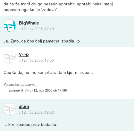
da če že morš drugo besedo uporabit, uporabi nekaj manj
pogovornega kot je 'zadeva'
BigWhale
::
12. nov 2005, 17:18
Ja. Zato, da bos bolj pametna izpadla. ;>
V-i-p
::
12. nov 2005, 17:56
CaqKa daj no, ne komplicirat tam kjer ni treba...
Zgodovina sprememb…
spremenil:
V-i-p
(
12. nov 2005 ob 17:56
)
alum
::
12. nov 2005, 18:33
... ker izpades prav bedasto.