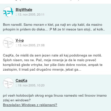
BigWhale
::
13. nov 2005, 20:11
Bom naredil. Samo moram v klet, pa najt en utp kabl, da masino
prkopim in pridem do diska... :P Mi ze tri mesce tam stoji.. al kolk..
V-i-p
::
13. nov 2005, 21:08
CaqKa, če misliš da sem jezen nate ali kaj podobnega se motiš.
Sploh nisem, res ne. Pač, moje mnenje je da le malo preveč
kompliciraš glede vrtnyke, ker piše čisto dobre novice, ampak te
zastopim, ti imaš pač drugačno mnenje, jebat ga...
CaqKa
::
19. nov 2005, 10:20
pri vseh kolobocijah okrog enga linuxa namesto več linoxov imamo
zdaj en windows?
Brezplačen Windows z reklamami?