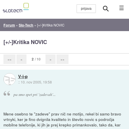
☰
Forum
»
Slo-Tech
»
[+/-]Kritika NOVIC
[+/-]Kritika NOVIC
2
/ 10
««
«
»
»»
V-i-p
::
10. nov 2005, 19:58
pa smo spet pri 'zadevah'...
Mene osebno te "zadeve" prav nič ne motijo, rekel bi samo bravo
vrtnyki, ker je fino dvignila kvaliteto in število novic s področja
mobilne telefonije, ki jih je prej krepko primankovalo, tako da, kar