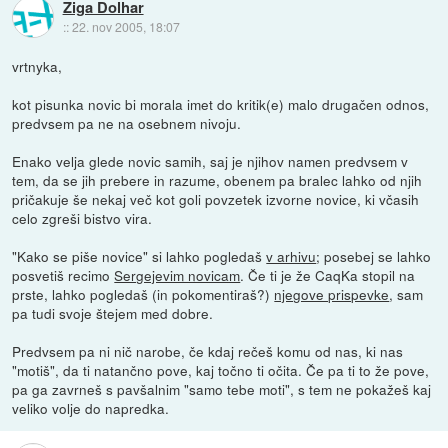
Ziga Dolhar
::
22. nov 2005, 18:07
vrtnyka,
kot pisunka novic bi morala imet do kritik(e) malo drugačen odnos,
predvsem pa ne na osebnem nivoju.
Enako velja glede novic samih, saj je njihov namen predvsem v
tem, da se jih prebere in razume, obenem pa bralec lahko od njih
pričakuje še nekaj več kot goli povzetek izvorne novice, ki včasih
celo zgreši bistvo vira.
"Kako se piše novice" si lahko pogledaš
v arhivu
; posebej se lahko
posvetiš recimo
Sergejevim novicam
. Če ti je že CaqKa stopil na
prste, lahko pogledaš (in pokomentiraš?)
njegove prispevke
, sam
pa tudi svoje štejem med dobre.
Predvsem pa ni nič narobe, če kdaj rečeš komu od nas, ki nas
"motiš", da ti natančno pove, kaj točno ti očita. Če pa ti to že pove,
pa ga zavrneš s pavšalnim "samo tebe moti", s tem ne pokažeš kaj
veliko volje do napredka.