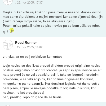
::
22. nov 2005, 17:37
Caqka, ti ker kritizirej kolikor ti paše meni je useeno. Ampak očitno
mas samo ti probleme z mojimi novicami ker samo ti jamraš čez njih
( razn racerja motjo slikce, to se strinjam z njim ).
Potem mi pa pokaži kako se pise novice pa se bom učila od tebe,
ql ?
Road Runner
::
22. nov 2005, 18:02
vrtnyka, za en bolj objektiven komentar:
tvoje novice so dostikrat preveč direkten prevod originalne novice.
poskusi originalno novico 2x prebrati, jo zapri in spiši novico na s-t.
nato preveri če so vsi podatki pravilni. tako se izogneš nerodnim
prevodom, ki se tebi zdijo ok, ker poznaš originalen kontekst,
mnogokomu pa nerazumljiv. Ker dostikrat izgleda kot da ne veš o
čem pišeš, ampak le navajaš podatke iz originala. piši torej kot
novinar, ne kot prevajalec :)
pač, predlog, lepo drugače da se trudiš :)