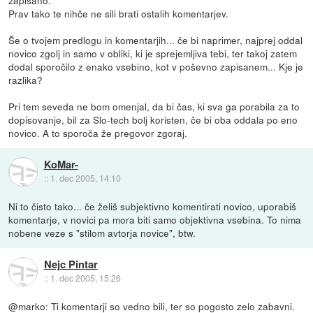
zapisano.
Prav tako te nihče ne sili brati ostalih komentarjev.
Še o tvojem predlogu in komentarjih... če bi naprimer, najprej oddal
novico zgolj in samo v obliki, ki je sprejemljiva tebi, ter takoj zatem
dodal sporočilo z enako vsebino, kot v poševno zapisanem... Kje je
razlika?
Pri tem seveda ne bom omenjal, da bi čas, ki sva ga porabila za to
dopisovanje, bil za Slo-tech bolj koristen, če bi oba oddala po eno
novico. A to sporoča že pregovor zgoraj.
KoMar-
::
1. dec 2005, 14:10
Ni to čisto tako... če želiš subjektivno komentirati novico, uporabiš
komentarje, v novici pa mora biti samo objektivna vsebina. To nima
nobene veze s "stilom avtorja novice", btw.
Nejc Pintar
::
1. dec 2005, 15:26
@marko: Ti komentarji so vedno bili, ter so pogosto zelo zabavni.