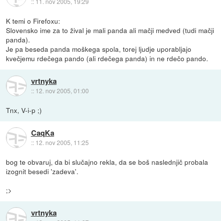
::
11. nov 2005, 19:29
K temi o Firefoxu:
Slovensko ime za to žival je mali panda ali mačji medved (tudi mačji
panda).
Je pa beseda panda moškega spola, torej ljudje uporabljajo
kvečjemu rdečega pando (ali rdečega panda) in ne rdečo pando.
vrtnyka
::
12. nov 2005, 01:00
Tnx, V-i-p ;)
CaqKa
::
12. nov 2005, 11:25
bog te obvaruj, da bi slučajno rekla, da se boš naslednjič probala
izognit besedi 'zadeva'.
;>
vrtnyka