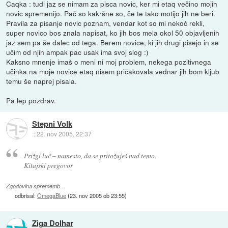
Caqka : tudi jaz se nimam za pisca novic, ker mi etaq večino mojih
novic spremenijo. Pač so kakršne so, če te tako motijo jih ne beri.
Pravila za pisanje novic poznam, vendar kot so mi nekoč rekli,
super novico bos znala napisat, ko jih bos mela okol 50 objavljenih
jaz sem pa še dalec od tega. Berem novice, ki jih drugi pisejo in se
učim od njih ampak pac usak ima svoj slog :)
Kaksno mnenje imaš o meni ni moj problem, nekega pozitivnega
učinka na moje novice etaq nisem pričakovala vednar jih bom kljub
temu še naprej pisala.
Pa lep pozdrav.
Stepni Volk
::
22. nov 2005, 22:37
Prižgi luč – namesto, da se pritožuješ nad temo.
Kitajski pregovor
Zgodovina sprememb…
odbrisal:
OmegaBlue
(
23. nov 2005 ob 23:55
)
Ziga Dolhar