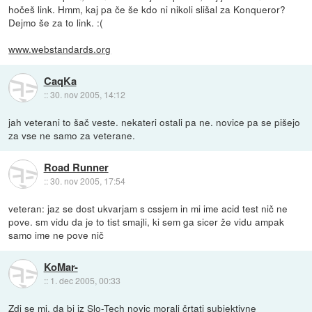
hočeš link. Hmm, kaj pa če še kdo ni nikoli slišal za Konqueror?
Dejmo še za to link. :(
www.webstandards.org
CaqKa
::
30. nov 2005, 14:12
jah veterani to šač veste. nekateri ostali pa ne. novice pa se pišejo
za vse ne samo za veterane.
Road Runner
::
30. nov 2005, 17:54
veteran: jaz se dost ukvarjam s cssjem in mi ime acid test nič ne
pove. sm vidu da je to tist smajli, ki sem ga sicer že vidu ampak
samo ime ne pove nič
KoMar-
::
1. dec 2005, 00:33
Zdi se mi, da bi iz Slo-Tech novic morali črtati subjektivne