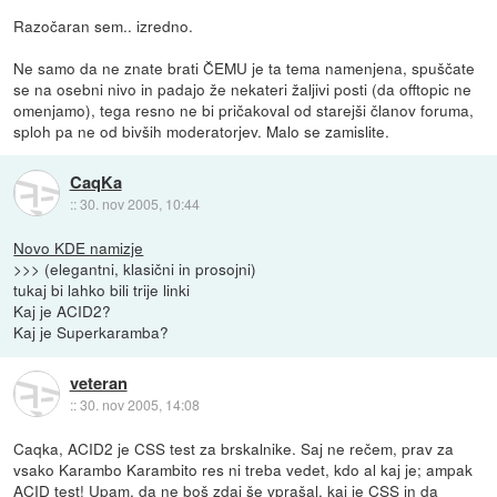
Razočaran sem.. izredno.
Ne samo da ne znate brati ČEMU je ta tema namenjena, spuščate
se na osebni nivo in padajo že nekateri žaljivi posti (da offtopic ne
omenjamo), tega resno ne bi pričakoval od starejši članov foruma,
sploh pa ne od bivših moderatorjev. Malo se zamislite.
CaqKa
::
30. nov 2005, 10:44
Novo KDE namizje
>>> (elegantni, klasični in prosojni)
tukaj bi lahko bili trije linki
Kaj je ACID2?
Kaj je Superkaramba?
veteran
::
30. nov 2005, 14:08
Caqka, ACID2 je CSS test za brskalnike. Saj ne rečem, prav za
vsako Karambo Karambito res ni treba vedet, kdo al kaj je; ampak
ACID test! Upam, da ne boš zdaj še vprašal, kaj je CSS in da