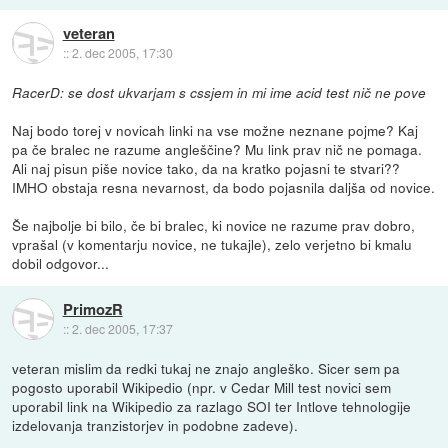
veteran
::
2. dec 2005, 17:30
RacerD: se dost ukvarjam s cssjem in mi ime acid test nič ne pove
Naj bodo torej v novicah linki na vse možne neznane pojme? Kaj
pa če bralec ne razume angleščine? Mu link prav nič ne pomaga.
Ali naj pisun piše novice tako, da na kratko pojasni te stvari??
IMHO obstaja resna nevarnost, da bodo pojasnila daljša od novice.
Še najbolje bi bilo, če bi bralec, ki novice ne razume prav dobro,
vprašal (v komentarju novice, ne tukajle), zelo verjetno bi kmalu
dobil odgovor...
PrimozR
::
2. dec 2005, 17:37
veteran mislim da redki tukaj ne znajo angleško. Sicer sem pa
pogosto uporabil Wikipedio (npr. v Cedar Mill test novici sem
uporabil link na Wikipedio za razlago SOI ter Intlove tehnologije
izdelovanja tranzistorjev in podobne zadeve).