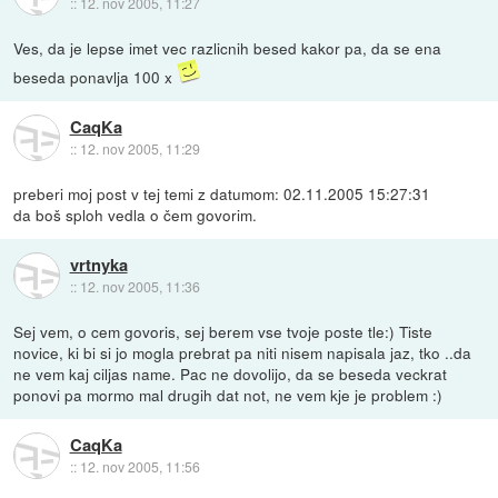
::
12. nov 2005, 11:27
Ves, da je lepse imet vec razlicnih besed kakor pa, da se ena
beseda ponavlja 100 x
CaqKa
::
12. nov 2005, 11:29
preberi moj post v tej temi z datumom: 02.11.2005 15:27:31
da boš sploh vedla o čem govorim.
vrtnyka
::
12. nov 2005, 11:36
Sej vem, o cem govoris, sej berem vse tvoje poste tle:) Tiste
novice, ki bi si jo mogla prebrat pa niti nisem napisala jaz, tko ..da
ne vem kaj ciljas name. Pac ne dovolijo, da se beseda veckrat
ponovi pa mormo mal drugih dat not, ne vem kje je problem :)
CaqKa
::
12. nov 2005, 11:56