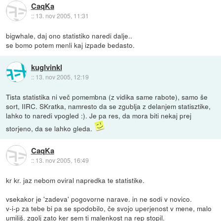
CaqKa
::
13. nov 2005, 11:31
bigwhale, daj ono statistiko naredi dalje..
se bomo potem menli kaj izpade bedasto.
kuglvinkl
::
13. nov 2005, 12:19
Tista statistika ni več pomembna (z vidika same rabote), samo še
sort, IIRC. SKratka, namresto da se zgublja z delanjem statisztike,
lahko to naredi vpogled :). Je pa res, da mora biti nekaj prej
storjeno, da se lahko gleda.
CaqKa
::
13. nov 2005, 16:49
kr kr. jaz nebom oviral napredka te statistike.
vsekakor je 'zadeva' pogovorne narave. in ne sodi v novico.
v-i-p za tebe bi pa se spodobilo, če svojo uperjenost v mene, malo
umiliš. zgolj zato ker sem ti malenkost na rep stopil.