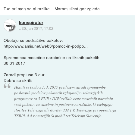
Tud pri men se ni razlike... Moram klicat gor zgleda
konspirator
::
30. jan 2017, 17:02
Obetajo se podražitve paketov:
http://www.amis.net/web3/pomoc-in-podpo...
Sprememba mesečne naročnine na fiksnih paketih
30.01.2017
Zaradi proplusa 3 eur
Dobro so skrili:
Hkrati se bodo s 1. 3. 2017 predvsem zaradi spremembe
poslovnih modelov nekaterih izdajateljev televizijskih
programov za 3 EUR z DDV zvišale cene mesečnih naročnin
vseh paketov za zasebne in poslovne naročnike, ki vsebujejo
storitev Televizija ali storitev TM TV, Televizijo pri operaterju
TSRPL d.d v omrežjih Si.mobil ter Telekom Slovenije.