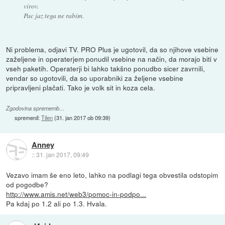
virov.
Pac jaz tega ne rabim.
Ni problema, odjavi TV. PRO Plus je ugotovil, da so njihove vsebine
zaželjene in operaterjem ponudil vsebine na način, da morajo biti v
vseh paketih. Operaterji bi lahko takšno ponudbo sicer zavrnili,
vendar so ugotovili, da so uporabniki za željene vsebine
pripravljeni plačati. Tako je volk sit in koza cela.
Zgodovina sprememb…
spremenil:
Tilen
(
31. jan 2017 ob 09:39
)
Anney
::
31. jan 2017, 09:49
Vezavo imam še eno leto, lahko na podlagi tega obvestila odstopim
od pogodbe?
http://www.amis.net/web3/pomoc-in-podpo...
Pa kdaj po 1.2 ali po 1.3. Hvala.