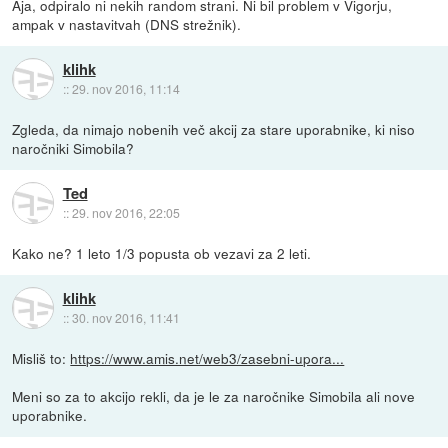
Aja, odpiralo ni nekih random strani. Ni bil problem v Vigorju,
ampak v nastavitvah (DNS strežnik).
klihk
::
29. nov 2016, 11:14
Zgleda, da nimajo nobenih več akcij za stare uporabnike, ki niso
naročniki Simobila?
Ted
::
29. nov 2016, 22:05
Kako ne? 1 leto 1/3 popusta ob vezavi za 2 leti.
klihk
::
30. nov 2016, 11:41
Misliš to:
https://www.amis.net/web3/zasebni-upora...
Meni so za to akcijo rekli, da je le za naročnike Simobila ali nove
uporabnike.