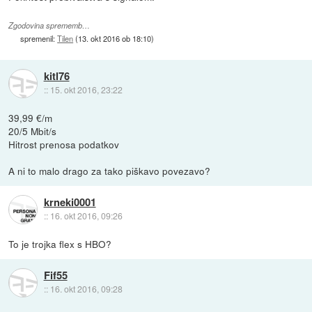
Zgodovina sprememb…
spremenil:
Tilen
(
13. okt 2016 ob 18:10
)
kitl76
::
15. okt 2016, 23:22
39,99 €/m
20/5 Mbit/s
Hitrost prenosa podatkov
A ni to malo drago za tako piškavo povezavo?
krneki0001
::
16. okt 2016, 09:26
To je trojka flex s HBO?
Fif55
::
16. okt 2016, 09:28