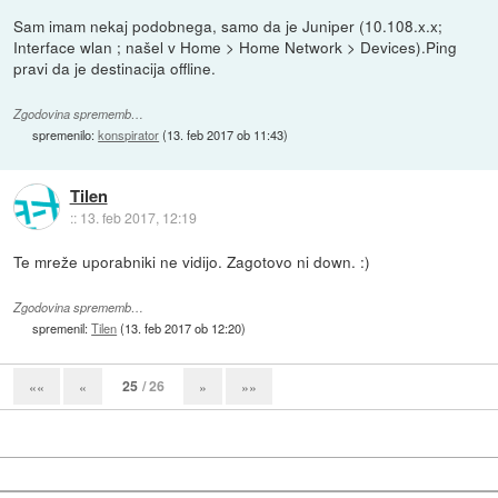
Sam imam nekaj podobnega, samo da je Juniper (10.108.x.x;
Interface wlan ; našel v Home > Home Network > Devices).Ping
pravi da je destinacija offline.
Zgodovina sprememb…
spremenilo:
konspirator
(
13. feb 2017 ob 11:43
)
Tilen
::
13. feb 2017, 12:19
Te mreže uporabniki ne vidijo. Zagotovo ni down. :)
Zgodovina sprememb…
spremenil:
Tilen
(
13. feb 2017 ob 12:20
)
25
/ 26
««
«
»
»»