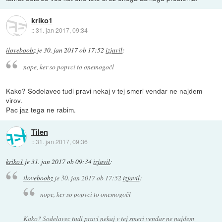
kriko1
::
31. jan 2017, 09:34
iloveboobz
je
30. jan 2017 ob 17:52
izjavil
:
nope, ker so popvci to onemogočl
Kako? Sodelavec tudi pravi nekaj v tej smeri vendar ne najdem
virov.
Pac jaz tega ne rabim.
Tilen
::
31. jan 2017, 09:36
kriko1
je
31. jan 2017 ob 09:34
izjavil
:
iloveboobz
je
30. jan 2017 ob 17:52
izjavil
:
nope, ker so popvci to onemogočl
Kako? Sodelavec tudi pravi nekaj v tej smeri vendar ne najdem