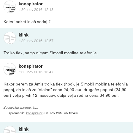
konspirator
::
30. nov 2016, 12:13
Kateri paket imaš sedaj ?
klihk
::
30. nov 2016, 12:57
Trojko flex, samo nimam Simobil mobilne telefonije.
konspirator
::
30. nov 2016, 13:47
Kakor berem za Amis trojka flex (hbo), je Simobil mobilna telefonija
pogoj, da imaš za "stalno" ceno 24,90 eur, drugače popust (24,90
eur) velja prvih 12 mesecev, dalje velja redna cena 34.90 eur.
Zgodovina sprememb…
spremenilo:
konspirator
(
30. nov 2016 ob 13:49
)
klihk