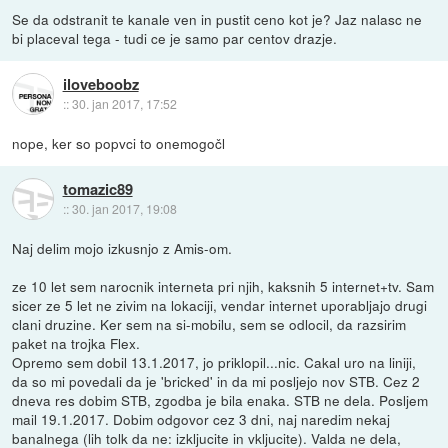
Se da odstranit te kanale ven in pustit ceno kot je? Jaz nalasc ne
bi placeval tega - tudi ce je samo par centov drazje.
iloveboobz
::
30. jan 2017, 17:52
nope, ker so popvci to onemogočl
tomazic89
::
30. jan 2017, 19:08
Naj delim mojo izkusnjo z Amis-om.
ze 10 let sem narocnik interneta pri njih, kaksnih 5 internet+tv. Sam
sicer ze 5 let ne zivim na lokaciji, vendar internet uporabljajo drugi
clani druzine. Ker sem na si-mobilu, sem se odlocil, da razsirim
paket na trojka Flex.
Opremo sem dobil 13.1.2017, jo priklopil...nic. Cakal uro na liniji,
da so mi povedali da je 'bricked' in da mi posljejo nov STB. Cez 2
dneva res dobim STB, zgodba je bila enaka. STB ne dela. Posljem
mail 19.1.2017. Dobim odgovor cez 3 dni, naj naredim nekaj
banalnega (lih tolk da ne: izkljucite in vkljucite). Valda ne dela,