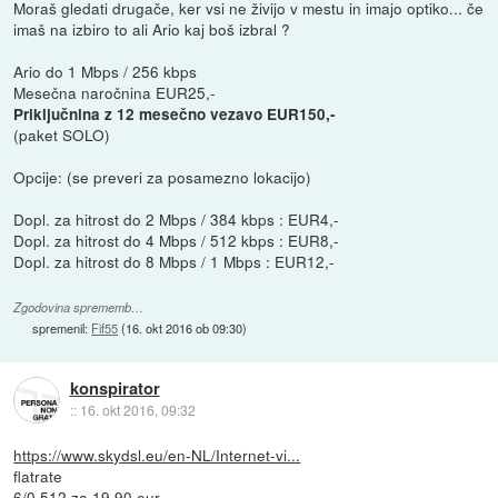
Moraš gledati drugače, ker vsi ne živijo v mestu in imajo optiko... če
imaš na izbiro to ali Ario kaj boš izbral ?
Ario do 1 Mbps / 256 kbps
Mesečna naročnina EUR25,-
Priključnina z 12 mesečno vezavo EUR150,-
(paket SOLO)
Opcije: (se preveri za posamezno lokacijo)
Dopl. za hitrost do 2 Mbps / 384 kbps : EUR4,-
Dopl. za hitrost do 4 Mbps / 512 kbps : EUR8,-
Dopl. za hitrost do 8 Mbps / 1 Mbps : EUR12,-
Zgodovina sprememb…
spremenil:
Fif55
(
16. okt 2016 ob 09:30
)
konspirator
::
16. okt 2016, 09:32
https://www.skydsl.eu/en-NL/Internet-vi...
flatrate
6/0,512 za 19,90 eur