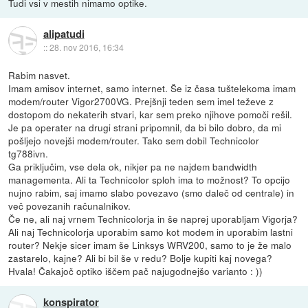
Tudi vsi v mestih nimamo optike.
alipatudi
::
28. nov 2016, 16:34
Rabim nasvet.
Imam amisov internet, samo internet. Še iz časa tuštelekoma imam
modem/router Vigor2700VG. Prejšnji teden sem imel teževe z
dostopom do nekaterih stvari, kar sem preko njihove pomoči rešil.
Je pa operater na drugi strani pripomnil, da bi bilo dobro, da mi
pošljejo novejši modem/router. Tako sem dobil Technicolor
tg788ivn.
Ga priključim, vse dela ok, nikjer pa ne najdem bandwidth
managementa. Ali ta Technicolor sploh ima to možnost? To opcijo
nujno rabim, saj imamo slabo povezavo (smo daleč od centrale) in
več povezanih računalnikov.
Če ne, ali naj vrnem Technicolorja in še naprej uporabljam Vigorja?
Ali naj Technicolorja uporabim samo kot modem in uporabim lastni
router? Nekje sicer imam še Linksys WRV200, samo to je že malo
zastarelo, kajne? Ali bi bil še v redu? Bolje kupiti kaj novega?
Hvala! Čakajoč optiko iščem pač najugodnejšo varianto : ))
konspirator