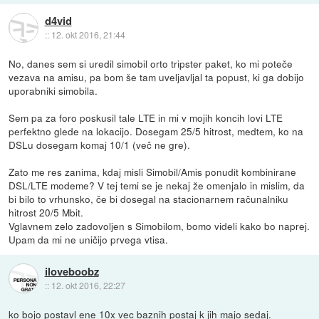
d4vid
::
12. okt 2016, 21:44
No, danes sem si uredil simobil orto tripster paket, ko mi poteče
vezava na amisu, pa bom še tam uveljavljal ta popust, ki ga dobijo
uporabniki simobila.
Sem pa za foro poskusil tale LTE in mi v mojih koncih lovi LTE
perfektno glede na lokacijo. Dosegam 25/5 hitrost, medtem, ko na
DSLu dosegam komaj 10/1 (več ne gre).
Zato me res zanima, kdaj misli Simobil/Amis ponudit kombinirane
DSL/LTE modeme? V tej temi se je nekaj že omenjalo in mislim, da
bi bilo to vrhunsko, če bi dosegal na stacionarnem računalniku
hitrost 20/5 Mbit.
Vglavnem zelo zadovoljen s Simobilom, bomo videli kako bo naprej.
Upam da mi ne uničijo prvega vtisa.
iloveboobz
::
12. okt 2016, 22:27
ko bojo postavl ene 10x vec baznih postaj k jih majo sedaj.