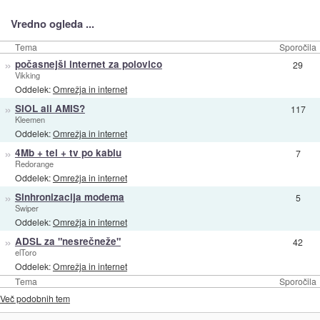
Vredno ogleda ...
Tema
Sporočila
»
počasnejši internet za polovico
29
Vikking
Oddelek:
Omrežja in internet
»
SIOL ali AMIS?
117
Kleemen
Oddelek:
Omrežja in internet
»
4Mb + tel + tv po kablu
7
Redorange
Oddelek:
Omrežja in internet
»
Sinhronizacija modema
5
Swiper
Oddelek:
Omrežja in internet
»
ADSL za "nesrečneže"
42
elToro
Oddelek:
Omrežja in internet
Tema
Sporočila
Več podobnih tem