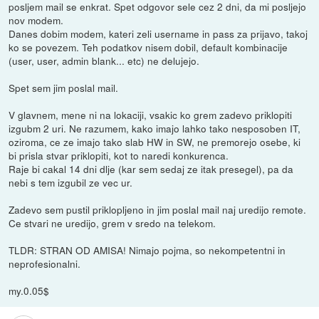
posljem mail se enkrat. Spet odgovor sele cez 2 dni, da mi posljejo
nov modem.
Danes dobim modem, kateri zeli username in pass za prijavo, takoj
ko se povezem. Teh podatkov nisem dobil, default kombinacije
(user, user, admin blank... etc) ne delujejo.
Spet sem jim poslal mail.
V glavnem, mene ni na lokaciji, vsakic ko grem zadevo priklopiti
izgubm 2 uri. Ne razumem, kako imajo lahko tako nesposoben IT,
oziroma, ce ze imajo tako slab HW in SW, ne premorejo osebe, ki
bi prisla stvar priklopiti, kot to naredi konkurenca.
Raje bi cakal 14 dni dlje (kar sem sedaj ze itak presegel), pa da
nebi s tem izgubil ze vec ur.
Zadevo sem pustil priklopljeno in jim poslal mail naj uredijo remote.
Ce stvari ne uredijo, grem v sredo na telekom.
TLDR: STRAN OD AMISA! Nimajo pojma, so nekompetentni in
neprofesionalni.
my.0.05$