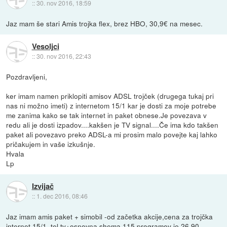
::
30. nov 2016, 18:59
Jaz mam še stari Amis trojka flex, brez HBO, 30,9€ na mesec.
Vesoljci
::
30. nov 2016, 22:43
Pozdravljeni,
ker imam namen priklopiti amisov ADSL trojček (drugega tukaj pri
nas ni možno imeti) z internetom 15/1 kar je dosti za moje potrebe
me zanima kako se tak internet in paket obnese.Je povezava v
redu ali je dosti izpadov....kakšen je TV signal....Če ima kdo takšen
paket ali povezavo preko ADSL-a mi prosim malo povejte kaj lahko
pričakujem in vaše izkušnje.
Hvala
Lp
Izvijač
::
1. dec 2016, 08:46
Jaz imam amis paket + simobil -od začetka akcije,cena za trojčka
internet 15/1 ,tel,tv+osnovna shema 115 programov je 26,90