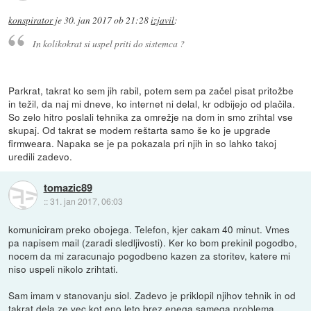
konspirator
je
30. jan 2017 ob 21:28
izjavil
:
In kolikokrat si uspel priti do sistemca ?
Parkrat, takrat ko sem jih rabil, potem sem pa začel pisat pritožbe
in težil, da naj mi dneve, ko internet ni delal, kr odbijejo od plačila.
So zelo hitro poslali tehnika za omrežje na dom in smo zrihtal vse
skupaj. Od takrat se modem reštarta samo še ko je upgrade
firmweara. Napaka se je pa pokazala pri njih in so lahko takoj
uredili zadevo.
tomazic89
::
31. jan 2017, 06:03
komuniciram preko obojega. Telefon, kjer cakam 40 minut. Vmes
pa napisem mail (zaradi sledljivosti). Ker ko bom prekinil pogodbo,
nocem da mi zaracunajo pogodbeno kazen za storitev, katere mi
niso uspeli nikolo zrihtati.
Sam imam v stanovanju siol. Zadevo je priklopil njihov tehnik in od
takrat dela ze vec kot eno leto brez enega samega problema.