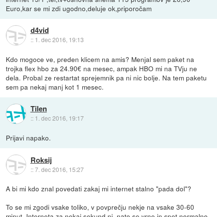
Euro,kar se mi zdi ugodno,deluje ok,priporočam
d4vid
::
1. dec 2016, 19:13
Kdo mogoce ve, preden klicem na amis? Menjal sem paket na
trojka flex hbo za 24.90€ na mesec, ampak HBO mi na TVju ne
dela. Probal ze restartat sprejemnik pa ni nic bolje. Na tem paketu
sem pa nekaj manj kot 1 mesec.
Tilen
::
1. dec 2016, 19:17
Prijavi napako.
Roksij
::
7. dec 2016, 15:27
A bi mi kdo znal povedati zakaj mi internet stalno "pada dol"?
To se mi zgodi vsake toliko, v povprečju nekje na vsake 30-60
minut. Interneta za nekaj sekund ni, nato se vrne in spet normalno