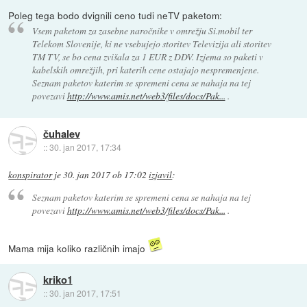
Poleg tega bodo dvignili ceno tudi neTV paketom:
Vsem paketom za zasebne naročnike v omrežju Si.mobil ter
Telekom Slovenije, ki ne vsebujejo storitev Televizija ali storitev
TM TV, se bo cena zvišala za 1 EUR z DDV. Izjema so paketi v
kabelskih omrežjih, pri katerih cene ostajajo nespremenjene.
Seznam paketov katerim se spremeni cena se nahaja na tej
povezavi
http://www.amis.net/web3/files/docs/Pak...
.
čuhalev
::
30. jan 2017, 17:34
konspirator
je
30. jan 2017 ob 17:02
izjavil
:
Seznam paketov katerim se spremeni cena se nahaja na tej
povezavi
http://www.amis.net/web3/files/docs/Pak...
.
Mama mija koliko različnih imajo
kriko1
::
30. jan 2017, 17:51