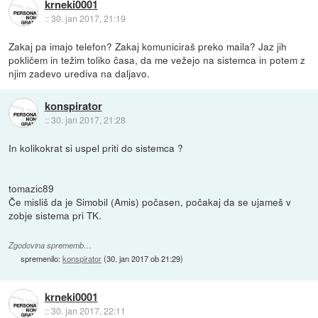
krneki0001
::
30. jan 2017, 21:19
Zakaj pa imajo telefon? Zakaj komuniciraš preko maila? Jaz jih
pokličem in težim toliko časa, da me vežejo na sistemca in potem z
njim zadevo urediva na daljavo.
konspirator
::
30. jan 2017, 21:28
In kolikokrat si uspel priti do sistemca ?
tomazic89
Če misliš da je Simobil (Amis) počasen, počakaj da se ujameš v
zobje sistema pri TK.
Zgodovina sprememb…
spremenilo:
konspirator
(
30. jan 2017 ob 21:29
)
krneki0001
::
30. jan 2017, 22:11