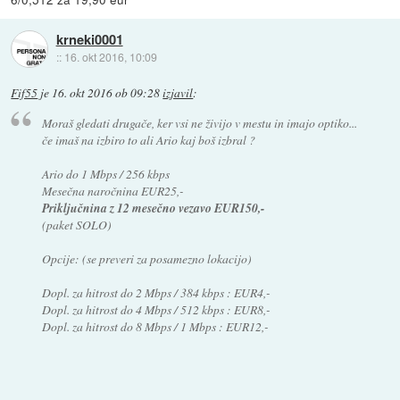
krneki0001
::
16. okt 2016, 10:09
Fif55
je
16. okt 2016 ob 09:28
izjavil
:
Moraš gledati drugače, ker vsi ne živijo v mestu in imajo optiko...
če imaš na izbiro to ali Ario kaj boš izbral ?
Ario do 1 Mbps / 256 kbps
Mesečna naročnina EUR25,-
Priključnina z 12 mesečno vezavo EUR150,-
(paket SOLO)
Opcije: (se preveri za posamezno lokacijo)
Dopl. za hitrost do 2 Mbps / 384 kbps : EUR4,-
Dopl. za hitrost do 4 Mbps / 512 kbps : EUR8,-
Dopl. za hitrost do 8 Mbps / 1 Mbps : EUR12,-