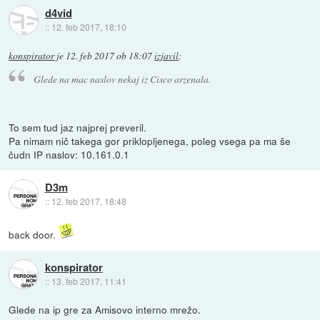
d4vid
::
12. feb 2017, 18:10
konspirator
je
12. feb 2017 ob 18:07
izjavil
:
Glede na mac naslov nekaj iz Cisco arzenala.
To sem tud jaz najprej preveril.
Pa nimam nič takega gor priklopljenega, poleg vsega pa ma še
čudn IP naslov: 10.161.0.1
D3m
::
12. feb 2017, 18:48
back door.
konspirator
::
13. feb 2017, 11:41
Glede na ip gre za Amisovo interno mrežo.