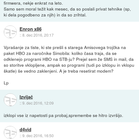
firmwera, nekje enkrat na leto.
Samo sem moral težit kak mesec, da so poslali privat tehnike (sp,
ki dela pogodbeno za njih) in da so zrihtal.
Enron x86
::
8. dec 2016, 20:17
Vprašanje za tiste, ki ste prešli s starega Amisovega trojčka na
paket HBO za naročnike Simobila: koliko časa traja, da se
odklenejo programi HBO na STB-ju? Prejel sem že SMS in mail, da
so storitve vklopljene, ampak so programi (tudi po izklopu in vklopu
škatle) še vedno zaklenjeni. A je treba resetirat modem?
Lp
Izvijač
::
9. dec 2016, 12:09
izklopi vse iz napetosti pa probaj,spremembe se hitro izvršijo.
d4vid
::
9. dec 2016, 16:50