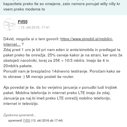
kapacitete preko lte so omejene, zato nemors ponujat willy nilly kr
vsem preko modema to
Fif55
::
13. okt 2016, 17:41
D4vid, mogoče si o tem govoril:
https://www.simobil.si/mobilni-
internet...
?
Zdaj pred 1 uro je bil pri nam eden iz amis/simobila in predlagal ta
paket preko lte omrežja. 25% ceneje kakor je na strani, ker smo že
obstoječi naročniki, torej za 25€ = 10/3 mbit/s. Imajo še 4 in
20mbit/s pakete.
Ponudil nam je brezplačno 14dnevno testiranje. Poročam kako se
to obnese :) Mi morajo poslati še router.
Aja povedal je še, da bo verjetno januarja v ponudbi tudi trojček
paket. Mobilna telefonija in internet preko LTE imajo že zdaj.
Januarja pa naj bi imeli preko LTE omrežij mobilno telefonijo,
internet in televizijo.
Zgodovina sprememb…
spremenil:
Fif55
(
13. okt 2016 ob 17:44
)