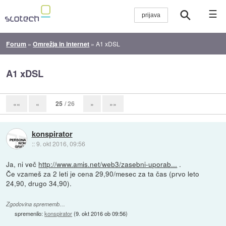
☰
Forum
»
Omrežja in internet
»
A1 xDSL
A1 xDSL
25
/ 26
««
«
»
»»
konspirator
::
9. okt 2016, 09:56
Ja, ni več
http://www.amis.net/web3/zasebni-uporab...
.
Če vzameš za 2 leti je cena 29,90/mesec za ta čas (prvo leto
24,90, drugo 34,90).
Zgodovina sprememb…
spremenilo:
konspirator
(
9. okt 2016 ob 09:56
)