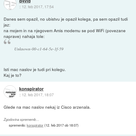
d4vid
::
12. feb 2017, 17:54
Danes sem opazil, no ubistvu je opazil kolega, pa sem opazil tudi
jaz:
na mojem in na njegovem Amis modemu se pod WiFi (povezane
naprave) nahaja tole:
Unknown-00-c1-64-5e-1f-59
Isti mac naslov je tudi pri kolegu.
Kaj je to?
konspirator
::
12. feb 2017, 18:07
Glede na mac naslov nekaj iz Cisco arzenala.
Zgodovina sprememb…
spremenilo:
konspirator
(
12. feb 2017 ob 18:07
)