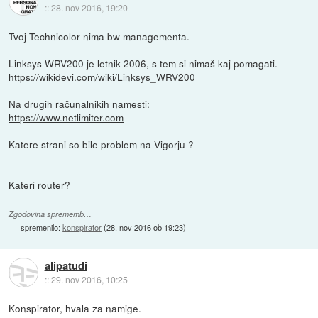
::
28. nov 2016, 19:20
Tvoj Technicolor nima bw managementa.
Linksys WRV200 je letnik 2006, s tem si nimaš kaj pomagati.
https://wikidevi.com/wiki/Linksys_WRV200
Na drugih računalnikih namesti:
https://www.netlimiter.com
Katere strani so bile problem na Vigorju ?
Kateri router?
Zgodovina sprememb…
spremenilo:
konspirator
(
28. nov 2016 ob 19:23
)
alipatudi
::
29. nov 2016, 10:25
Konspirator, hvala za namige.