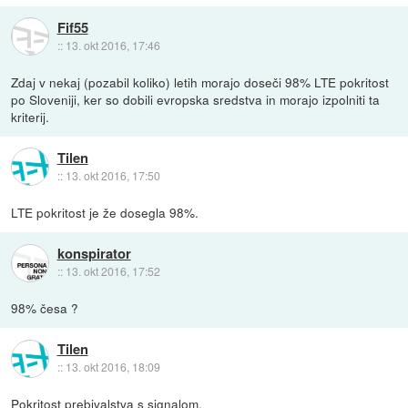
Fif55
::
13. okt 2016, 17:46
Zdaj v nekaj (pozabil koliko) letih morajo doseči 98% LTE pokritost
po Sloveniji, ker so dobili evropska sredstva in morajo izpolniti ta
kriterij.
Tilen
::
13. okt 2016, 17:50
LTE pokritost je že dosegla 98%.
konspirator
::
13. okt 2016, 17:52
98% česa ?
Tilen
::
13. okt 2016, 18:09
Pokritost prebivalstva s signalom.