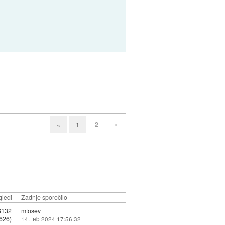
2
»
«
1
ledi
Zadnje sporočilo
6132
mtosev
626)
14. feb 2024 17:56:32