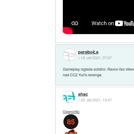
paraboŁa
::
19. okt 2021, 07:57
Gameplay izgleda solidno. Ravno čez vikend 
nad CC2 Yuri's revenge.
ahac
::
25. okt 2021, 13:47
Opencritic
85