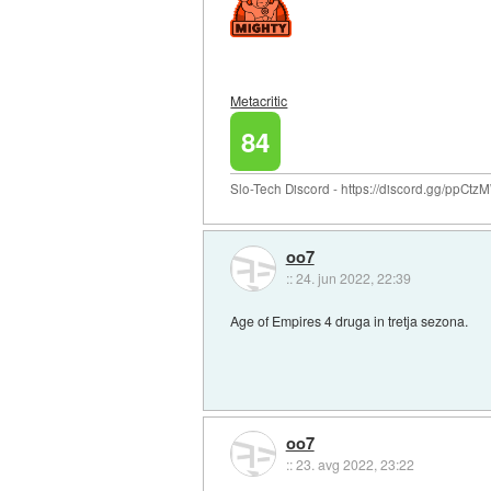
Metacritic
84
Slo-Tech Discord - https://discord.gg/ppCtz
oo7
::
24. jun 2022, 22:39
Age of Empires 4 druga in tretja sezona.
oo7
::
23. avg 2022, 23:22