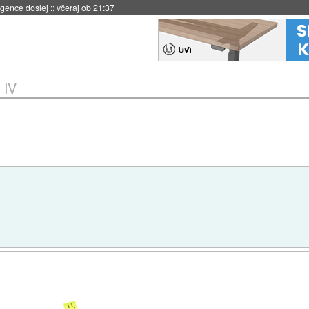
 umetne inteligence
::
včeraj ob 21:23
 IV