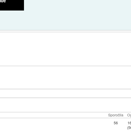
Sporočila
Og
56
1
(5