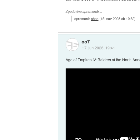
Zgodovina sprememb…
spremenil:
ahac
(
15. nov 2023 ob 10:32
)
oo7
::
7. jun 2026, 19:41
Age of Empires IV: Raiders of the North 