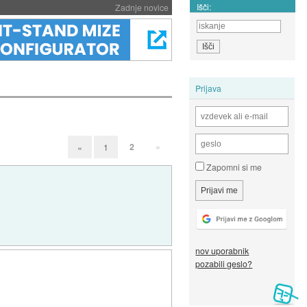
Išči:
Zadnje novice
Prijava
2
»
«
1
Zapomni si me
nov uporabnik
pozabili geslo?