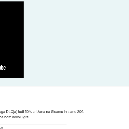
 tega DLCja) tudi 50% znižana na Steamu in stane 20€.
e bom dovolj igral.
MW