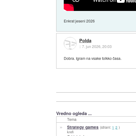
Enkrat jeseni 2026
Polda
::
7. jun 2026, 20:03
Dobra. Igram na vsake tolkko časa.
Vredno ogleda ...
Tema
»
Strategy games
(strani:
1
2
)
krefi