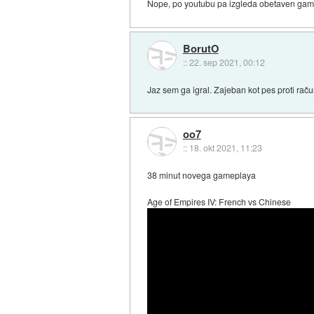
Nope, po youtubu pa izgleda obetaven game
BorutO
::
22. sep 2021, 00:12
Jaz sem ga igral. Zajeban kot pes proti raču
oo7
::
18. okt 2021, 11:23
38 minut novega gameplaya
Age of Empires IV: French vs Chinese