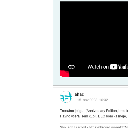
ahac
::
15. nov 2023, 10:32
Trenutno je igra (Anniversary Edition, brez
Ravno včeraj sem kupil. DLC bom kasneje, č
Slo-Tech Discord - https://discord.gg/ppCtz