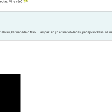
play. Mi je všeč
nalniku, ker napadajo takoj ... ampak, ko jih enkrat obvladaš, padajo kot keks, na na