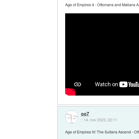
Age of Empires 4 - Ottomans and Malians A
oo7
::
14. nov 2023, 22:11
Age of Empires IV: The Sultans Ascend - Off