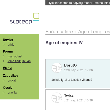
Spletne strani začele streči oglase za agente
Forum
»
Igre
»
Age of empires
Novice
Age of empires IV
arhiv
Forum
mali oglasi
teme zadnjih 24h
BorutO
Članki
::
20. sep 2021, 17:36
Zaposlitve
Je kdo igral ta test čez vikend?
brskaj
Ostalo
pravila
Twixz
::
21. sep 2021, 15:38