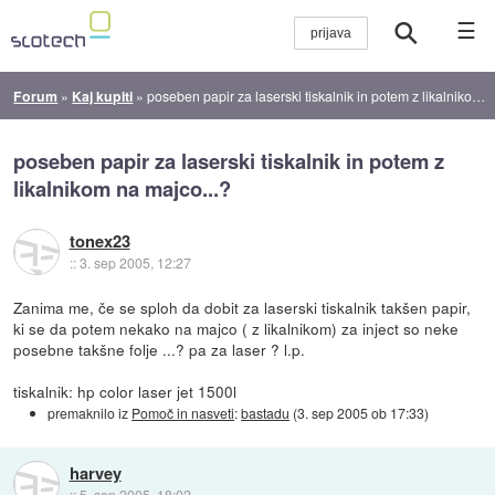
☰
Forum
»
Kaj kupiti
»
poseben papir za laserski tiskalnik in potem z likalnikom na majco...?
poseben papir za laserski tiskalnik in potem z
likalnikom na majco...?
tonex23
::
3. sep 2005, 12:27
Zanima me, če se sploh da dobit za laserski tiskalnik takšen papir,
ki se da potem nekako na majco ( z likalnikom) za inject so neke
posebne takšne folje ...? pa za laser ? l.p.
tiskalnik: hp color laser jet 1500l
premaknilo iz
Pomoč in nasveti
:
bastadu
(
3. sep 2005 ob 17:33
)
harvey
::
5. sep 2005, 18:02