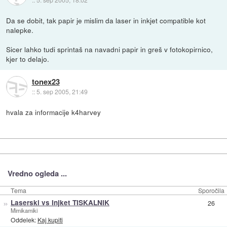
Da se dobit, tak papir je mislim da laser in inkjet compatible kot
nalepke.
Sicer lahko tudi sprintaš na navadni papir in greš v fotokopirnico,
kjer to delajo.
tonex23
::
5. sep 2005, 21:49
hvala za informacije k4harvey
Vredno ogleda ...
Tema
Sporočila
»
Laserski vs Injket TISKALNIK
26
Mimikamiki
Oddelek:
Kaj kupiti