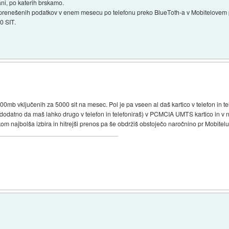
ani, po katerih brskamo.
 prenešenih podatkov v enem mesecu po telefonu preko BlueToth-a v Mobitelovem
0 SIT.
mb vključenih za 5000 sit na mesec. Pol je pa vseen al daš kartico v telefon in t
 dodatno da maš lahko drugo v telefon in telefoniraš) v PCMCIA UMTS kartico in v
 najbolša izbira in hitrejši prenos pa še obdržiš obstoječo naročnino pr Mobitelu