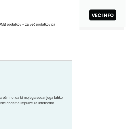
500MB podatkov + za več podatkov pa
naročnino, da bi mojega sedanjega lahko
tiste dodatne impulze za internetno