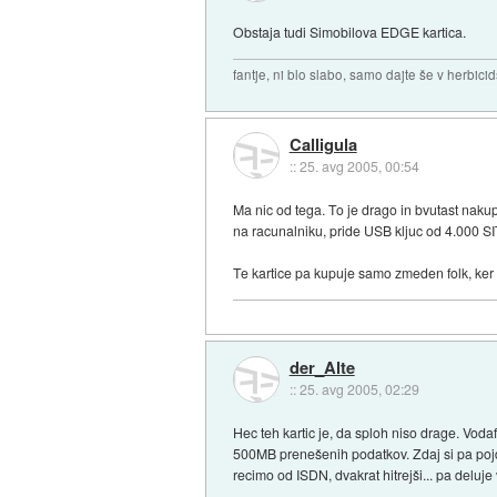
Obstaja tudi Simobilova EDGE kartica.
fantje, ni blo slabo, samo dajte še v herbicid
Calligula
::
25. avg 2005, 00:54
Ma nic od tega. To je drago in bvutast naku
na racunalniku, pride USB kljuc od 4.000 SIT
Te kartice pa kupuje samo zmeden folk, ker s
der_Alte
::
25. avg 2005, 02:29
Hec teh kartic je, da sploh niso drage. Voda
500MB prenešenih podatkov. Zdaj si pa pojd
recimo od ISDN, dvakrat hitrejši... pa delu