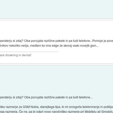
 operaterju si zdaj? Oba ponujata različne pakete in pa tudi telefone...Pomoje je p
ilnikov nekoliko večja, medtem ko ima edge že skoraj vsak novejši gsm...
 are drowning in denial!
peraterju si zdaj? Oba ponujata različne pakete in pa tudi telefone...
ko razmerje za GSM Nokia, starejšega tipa, ki mi omogoča telefoniranje in pošilja
ega razmerja. Če ne, pa bi odprl novo naročniško razmerje pri Mobitelu ali Simobilu,