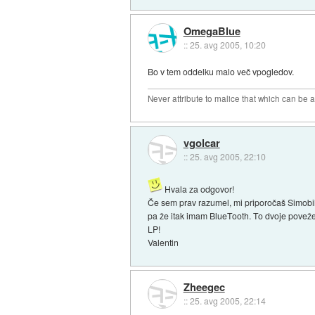
OmegaBlue
::
25. avg 2005, 10:20
Bo v tem oddelku malo več vpogledov.
Never attribute to malice that which can be 
vgolcar
::
25. avg 2005, 22:10
Hvala za odgovor!
Če sem prav razumel, mi priporočaš Simobi
pa že itak imam BlueTooth. To dvoje povež
LP!
Valentin
Zheegec
::
25. avg 2005, 22:14