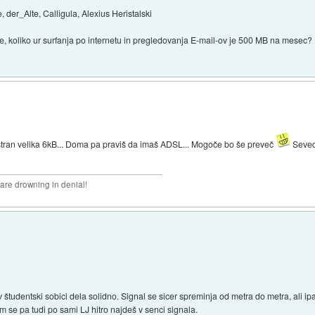
r_Alte, Calligula, Alexius Heristalski
ve, koliko ur surfanja po internetu in pregledovanja E-mail-ov je 500 MB na mesec?
 stran velika 6kB... Doma pa praviš da imaš ADSL... Mogoče bo še preveč
Seveda
 are drowning in denial!
udentski sobici dela solidno. Signal se sicer spreminja od metra do metra, ali ipak
im se pa tudi po sami LJ hitro najdeš v senci signala.