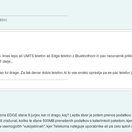
ščini
p. Imas lepo ali UMTS telefon ali Edge telefon z Bluetoothom in pac racunalnik prik
 dalje,..
o ful drage. Za tak denar dobis telefon, ki to vse enako opravlja pa se pac telefon j
fone EDGE stane 9 jurjev, kar ni drago, kaj? Lepša stvar je potem prenos podatkov. V
i zračunat, koliko te stane 500MB prenešenih podatkov s katerimkoli paketom, kjer
je v vsemogočih "vukojebinah", kjer Telekoma nateguje uporabnike ali pa celo sploh 