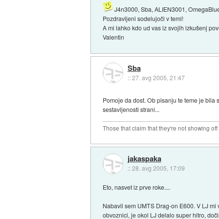
J4n3000, Sba, ALIEN3001, OmegaBlue, de
Pozdravljeni sodelujoči v temi!
A mi lahko kdo ud vas iz svojih izkušenj po
Valentin
Sba
::
27. avg 2005, 21:47
Pomoje da dost. Ob pisanju te teme je bila
sestavljenosti strani...
Those that claim that they're not showing off
jakaspaka
::
28. avg 2005, 17:09
Eto, nasvet iz prve roke....
Nabavil sem UMTS Drag-on E600. V LJ mi v št
obvoznici, je okol LJ delalo super hitro, doč