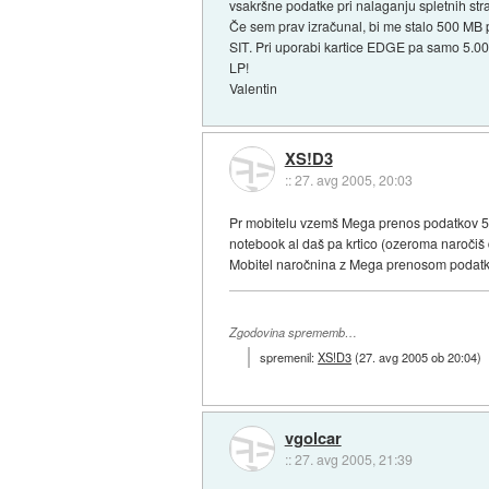
vsakršne podatke pri nalaganju spletnih str
Če sem prav izračunal, bi me stalo 500 MB
SIT. Pri uporabi kartice EDGE pa samo 5.00
LP!
Valentin
XS!D3
::
27. avg 2005, 20:03
Pr mobitelu vzemš Mega prenos podatkov 500
notebook al daš pa krtico (ozeroma naročiš
Mobitel naročnina z Mega prenosom podatkom
Zgodovina sprememb…
spremenil:
XS!D3
(
27. avg 2005 ob 20:04
)
vgolcar
::
27. avg 2005, 21:39