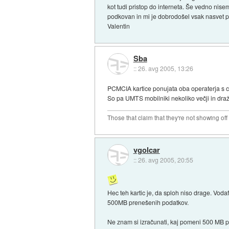
kot tudi pristop do interneta. Še vedno ni
podkovan in mi je dobrodošel vsak nasvet po
Valentin
Sba
::
26. avg 2005, 13:26
PCMCIA kartice ponujata oba operaterja s 
So pa UMTS mobilniki nekoliko večji in draž
Those that claim that they're not showing off
vgolcar
::
26. avg 2005, 20:55
Hec teh kartic je, da sploh niso drage. Voda
500MB prenešenih podatkov.
Ne znam si izračunati, kaj pomeni 500 MB p