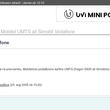
naslednji dve leti
::
danes ob 11:37
»
Mobitel UMTS ali Simobil Vodafone
afone
eta na prenosniku, Mobitelovo podatkovno kartico UMTS Dragon E600 ali Simobilov
gaBlue
(
25. avg 2005 ob 10:20
)