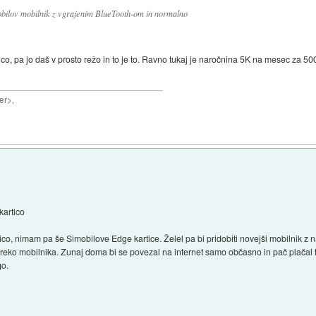
bilov mobilnik z vgrajenim BlueTooth-om in normalno
o, pa jo daš v prosto režo in to je to. Ravno tukaj je naročnina 5K na mesec za 
er>,
kartico
, nimam pa še Simobilove Edge kartice. Želel pa bi pridobiti novejši mobilnik z 
 preko mobilnika. Zunaj doma bi se povezal na internet samo občasno in pač plačal 
go.