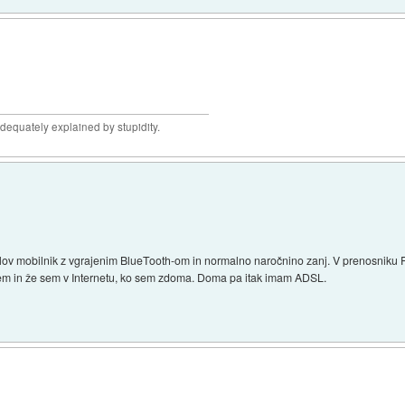
adequately explained by stupidity.
lov mobilnik z vgrajenim BlueTooth-om in normalno naročnino zanj. V prenosniku 
em in že sem v Internetu, ko sem zdoma. Doma pa itak imam ADSL.