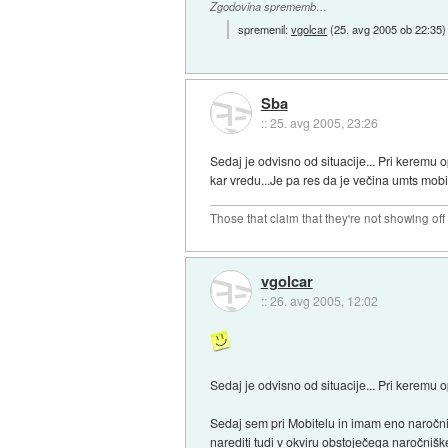
Zgodovina sprememb…
spremenil:
vgolcar
(
25. avg 2005 ob 22:35
)
Sba
::
25. avg 2005, 23:26
Sedaj je odvisno od situacije... Pri keremu
kar vredu...Je pa res da je večina umts mob
Those that claim that they're not showing off
vgolcar
::
26. avg 2005, 12:02
Sedaj je odvisno od situacije... Pri keremu o
Sedaj sem pri Mobitelu in imam eno naročniš
narediti tudi v okviru obstoječega naročnišk