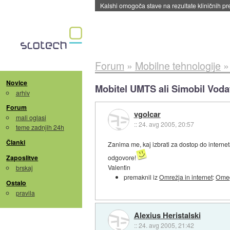
Sandisk že prodal več kot polovico SSD-jev za 
Forum
»
Mobilne tehnologije
Novice
Mobitel UMTS ali Simobil Vod
arhiv
Forum
vgolcar
mali oglasi
::
24. avg 2005, 20:57
teme zadnjih 24h
Članki
Zanima me, kaj izbrati za dostop do intern
Zaposlitve
odgovore!
Valentin
brskaj
premaknil iz
Omrežja in internet
:
Ome
Ostalo
pravila
Alexius Heristalski
::
24. avg 2005, 21:42