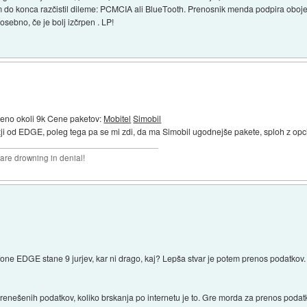
sem do konca razčistil dileme: PCMCIA ali BlueTooth. Prenosnik menda podpira oboj
sebno, če je bolj izčrpen . LP!
ceno okoli 9k Cene paketov:
Mobitel
Simobil
ji od EDGE, poleg tega pa se mi zdi, da ma Simobil ugodnejše pakete, sploh z opcij
 are drowning in denial!
fone EDGE stane 9 jurjev, kar ni drago, kaj? Lepša stvar je potem prenos podatkov. V
renešenih podatkov, koliko brskanja po internetu je to. Gre morda za prenos podat