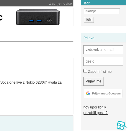
Išči:
Zadnje novice
Prijava
Zapomni si me
 Vodafone live z Nokio 6230i? Hvala za
nov uporabnik
pozabili geslo?