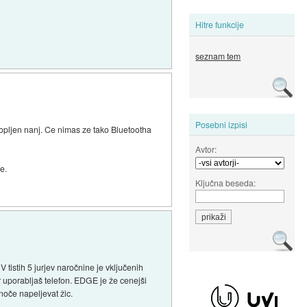
Hitre funkcije
seznam tem
Posebni izpisi
lopljen nanj. Ce nimas ze tako Bluetootha
Avtor:
e.
Ključna beseda:
 tistih 5 jurjev naročnine je vključenih
 uporabljaš telefon. EDGE je že cenejši
noče napeljevat žic.