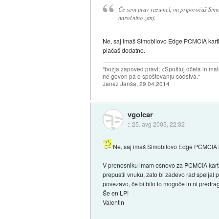
Če sem prav razumel, mi priporočaš Simo
naročnino zanj.
Ne, saj imaš Simobilovo Edge PCMCIA kartic
plačaš dodatno.
"božja zapoved pravi; <Spoštuj očeta in mat
ne govori pa o spoštovanju sodstva."
Janez Janša, 29.04.2014
vgolcar
::
25. avg 2005, 22:32
Ne, saj imaš Simobilovo Edge PCMCIA 
V prenosniku imam osnovo za PCMCIA kartico
prepustil vnuku, zato bi zadevo rad speljal
povezavo, če bi bilo to mogoče in ni predra
Še en LP!
Valentin