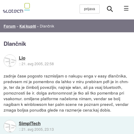
☰
Forum
»
Kaj kupiti
»
Dlančnik
Dlančnik
Lio
::
21. avg 2005, 22:58
zadnje čase pogosto razmisljam o nakupu enga v easy dlančnika,
predvsem mi je pomembno da lahko v miru prebiram pdf-je in chm-
je, ter da je čimbolj povezljiv, najraje wlan, ali pa vsaj bluetooth,
pomoznosti še ir. dolga avtonomnost je tko ali tko pomembna pri
vsakomur. omiljene platforme načeloma nimam, vendar se bolj
nagibam k winblowsom ker palm scene ne poznam preevč, vendar
zmaga boljsa ponudba glede na razmerje cena:kaj dobis.
SimplTech
::
21. avg 2005, 23:13