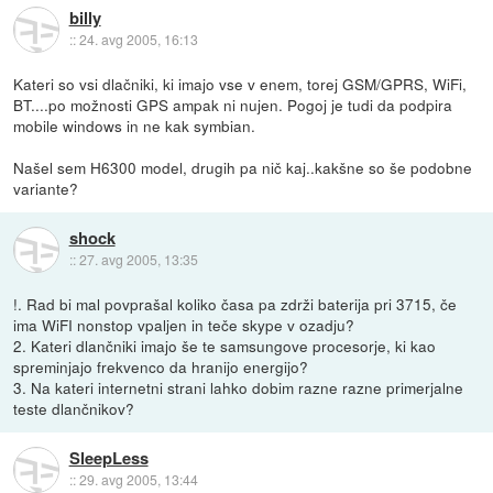
billy
::
24. avg 2005, 16:13
Kateri so vsi dlačniki, ki imajo vse v enem, torej GSM/GPRS, WiFi,
BT....po možnosti GPS ampak ni nujen. Pogoj je tudi da podpira
mobile windows in ne kak symbian.
Našel sem H6300 model, drugih pa nič kaj..kakšne so še podobne
variante?
shock
::
27. avg 2005, 13:35
!. Rad bi mal povprašal koliko časa pa zdrži baterija pri 3715, če
ima WiFI nonstop vpaljen in teče skype v ozadju?
2. Kateri dlančniki imajo še te samsungove procesorje, ki kao
spreminjajo frekvenco da hranijo energijo?
3. Na kateri internetni strani lahko dobim razne razne primerjalne
teste dlančnikov?
SleepLess
::
29. avg 2005, 13:44