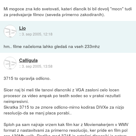
Mi mogoce zna kdo svetovati, kateri dlancik bi bil dovolj "mocn" tudi
za predvajanje filmov (seveda primerno zakodiranih).
Lio
::
3. sep 2005, 12:18
hm.. filme načeloma lahko gledaš na vseh 233mhz
Calligula
::
3. sep 2005, 13:58
3715 to opravlja odlicno.
Sicer naj bi meli tile tanovi dlancniki z VGA zasloni celo locen
procesor za video ampak po testih sodec so v praksi rezultati
neimpresivni.
Skratka 3715 to ze zmore odlicno-mirno kodiras DIVXe za nizjo
resolucijo-da se manj placa porabi..
Sploh pa sam najraje vrzem kak film kar z Moviemakerjem v WMV
format z nastavitvami za primerno resolucijo, ker pride en film pol
cca 130Mb velik. Razlika med 3715 in ostalimi dlancniki je potem