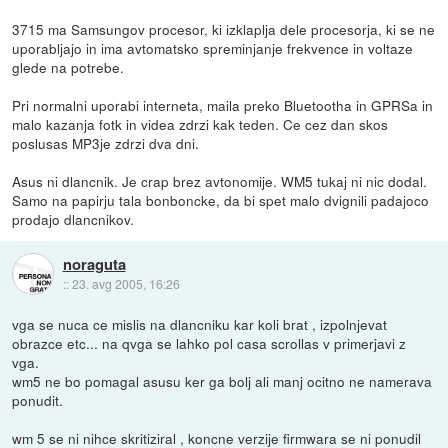
3715 ma Samsungov procesor, ki izklaplja dele procesorja, ki se ne
uporabljajo in ima avtomatsko spreminjanje frekvence in voltaze
glede na potrebe.
Pri normalni uporabi interneta, maila preko Bluetootha in GPRSa in
malo kazanja fotk in videa zdrzi kak teden. Ce cez dan skos
poslusas MP3je zdrzi dva dni.
Asus ni dlancnik. Je crap brez avtonomije. WM5 tukaj ni nic dodal.
Samo na papirju tala bonboncke, da bi spet malo dvignili padajoco
prodajo dlancnikov.
noraguta
::
23. avg 2005, 16:26
vga se nuca ce mislis na dlancniku kar koli brat , izpolnjevat
obrazce etc... na qvga se lahko pol casa scrollas v primerjavi z
vga.
wm5 ne bo pomagal asusu ker ga bolj ali manj ocitno ne namerava
ponudit.
wm 5 se ni nihce skritiziral , koncne verzije firmwara se ni ponudil