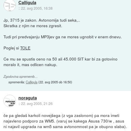
Calligula
::
22. avg 2005, 16:38
Jp, 3715 je zakon. Avtonomija tudi seka,..
Skratka z njim ne mores zgresit.
Tudi pri predvajanju MP3jev ga ne mores ugnobit v enem dnevu.
Poglej si
TOLE
Ce mu se spustis ceno na 50 ali 45.000 SIT kar bi za gotovino
moralo it, mas odlicen nakup.
Zgodovina sprememb…
spremenila:
Calligula
(
22. avg 2005 ob 16:50
)
noraguta
::
22. avg 2005, 21:26
če pa gledaš karkoli novejšega (z vga zaslonom) pa mora imeti
najavleno podporo za WM5. (varuj se kakega Asusa 730/w , asus
ni najavil upgrada na wm5 sama avtonomnost pa je obupno slaba).