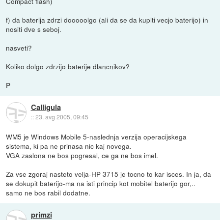
Compact flash)
f) da baterija zdrzi dooooolgo (ali da se da kupiti vecjo baterijo) in
nositi dve s seboj.
nasveti?
Koliko dolgo zdrzijo baterije dlancnikov?
P
Calligula
::
23. avg 2005, 09:45
WM5 je Windows Mobile 5-naslednja verzija operacijskega
sistema, ki pa ne prinasa nic kaj novega.
VGA zaslona ne bos pogresal, ce ga ne bos imel.
Za vse zgoraj nasteto velja-HP 3715 je tocno to kar isces. In ja, da
se dokupit baterijo-ma na isti princip kot mobitel baterijo gor,..
samo ne bos rabil dodatne.
primzi