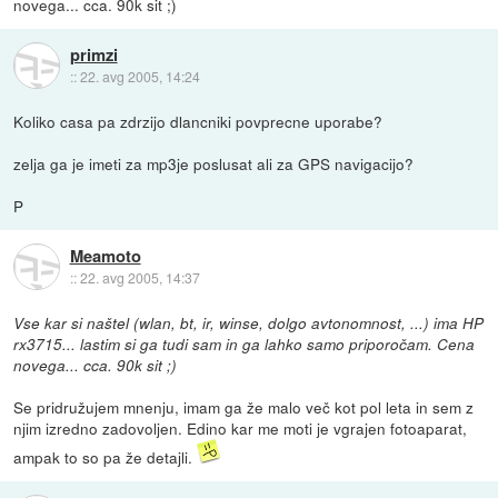
novega... cca. 90k sit ;)
primzi
::
22. avg 2005, 14:24
Koliko casa pa zdrzijo dlancniki povprecne uporabe?
zelja ga je imeti za mp3je poslusat ali za GPS navigacijo?
P
Meamoto
::
22. avg 2005, 14:37
Vse kar si naštel (wlan, bt, ir, winse, dolgo avtonomnost, ...) ima HP
rx3715... lastim si ga tudi sam in ga lahko samo priporočam. Cena
novega... cca. 90k sit ;)
Se pridružujem mnenju, imam ga že malo več kot pol leta in sem z
njim izredno zadovoljen. Edino kar me moti je vgrajen fotoaparat,
ampak to so pa že detajli.