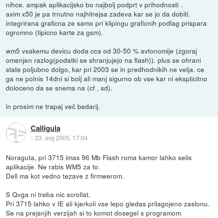
nihce. ampak aplikacijsko bo najbolj podprt v prihodnosti .
axim x50 je pa trnutno najhitrejsa zadeva kar se jo da dobiti.
integrirana graficna ze samo pri klipingu graficnih podlag prispara
ogromno (tipicno karte za gsm).
wm5 vsakemu devicu doda cca od 30-50 % avtonomije (zgoraj
omenjen razlog(podatki se shranjujejo na flash)). plus se ohrani
state poljubno dolgo, kar pri 2003 se in predhodnikih ne velja. ce
ga ne polnis 14dni si bolj ali manj sigurno ob vse kar ni eksplicitno
doloceno da se snema na (cf , sd).
in prosim ne trapaj več bedarij.
Calligula
::
23. avg 2005, 17:04
Noraguta, pri 3715 imas 96 Mb Flash roma kamor lahko selis
aplikacije. Ne rabis WM5 za to.
Dell ma kot vedno tezave z firmwerom.
S Qvga ni treba nic scrollat.
Pri 3715 lahko v IE ali kjerkoli vse lepo gledas prilagojeno zaslonu.
Se na prejsnjih verzijah si to komot dosegel s programom