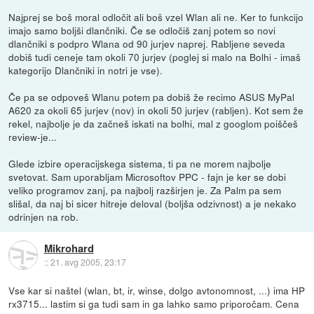
Najprej se boš moral odločit ali boš vzel Wlan ali ne. Ker to funkcijo
imajo samo boljši dlančniki. Če se odločiš zanj potem so novi
dlančniki s podpro Wlana od 90 jurjev naprej. Rabljene seveda
dobiš tudi ceneje tam okoli 70 jurjev (poglej si malo na Bolhi - imaš
kategorijo Dlančniki in notri je vse).
Če pa se odpoveš Wlanu potem pa dobiš že recimo ASUS MyPal
A620 za okoli 65 jurjev (nov) in okoli 50 jurjev (rabljen). Kot sem že
rekel, najbolje je da začneš iskati na bolhi, mal z googlom poiščeš
review-je...
Glede izbire operacijskega sistema, ti pa ne morem najbolje
svetovat. Sam uporabljam Microsoftov PPC - fajn je ker se dobi
veliko programov zanj, pa najbolj razširjen je. Za Palm pa sem
slišal, da naj bi sicer hitreje deloval (boljša odzivnost) a je nekako
odrinjen na rob.
Mikrohard
::
21. avg 2005, 23:17
Vse kar si naštel (wlan, bt, ir, winse, dolgo avtonomnost, ...) ima HP
rx3715... lastim si ga tudi sam in ga lahko samo priporočam. Cena