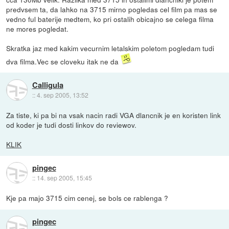
predvsem ta, da lahko na 3715 mirno pogledas cel film pa mas se
vedno ful baterije medtem, ko pri ostalih obicajno se celega filma
ne mores pogledat.
Skratka jaz med kakim vecurnim letalskim poletom pogledam tudi
dva filma.Vec se cloveku itak ne da
Calligula
::
4. sep 2005, 13:52
Za tiste, ki pa bi na vsak nacin radi VGA dlancnik je en koristen link
od koder je tudi dosti linkov do reviewov.
KLIK
pingec
::
14. sep 2005, 15:45
Kje pa majo 3715 cim cenej, se bols ce rablenga ?
pingec