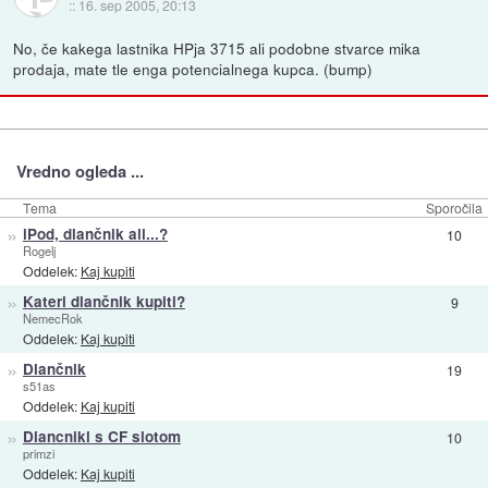
::
16. sep 2005, 20:13
No, če kakega lastnika HPja 3715 ali podobne stvarce mika
prodaja, mate tle enga potencialnega kupca. (bump)
Vredno ogleda ...
Tema
Sporočila
»
iPod, dlančnik ali...?
10
Rogelj
Oddelek:
Kaj kupiti
»
Kateri dlančnik kupiti?
9
NemecRok
Oddelek:
Kaj kupiti
»
Dlančnik
19
s51as
Oddelek:
Kaj kupiti
»
Dlancniki s CF slotom
10
primzi
Oddelek:
Kaj kupiti