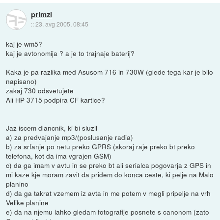
primzi
::
23. avg 2005, 08:45
kaj je wm5?
kaj je avtonomija ? a je to trajnaje baterij?
Kaka je pa razlika med Asusom 716 in 730W (glede tega kar je bilo
napisano)
zakaj 730 odsvetujete
Ali HP 3715 podpira CF kartice?
Jaz iscem dlancnik, ki bi sluzil
a) za predvajanje mp3/(poslusanje radia)
b) za srfanje po netu preko GPRS (skoraj raje preko bt preko
telefona, kot da ima vgrajen GSM)
c) da ga imam v avtu in se preko bt ali serialca pogovarja z GPS in
mi kaze kje moram zavit da pridem do konca ceste, ki pelje na Malo
planino
d) da ga takrat vzemem iz avta in me potem v megli pripelje na vrh
Velike planine
e) da na njemu lahko gledam fotografije posnete s canonom (zato