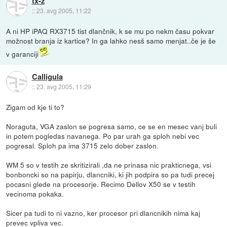
tx-z
::
23. avg 2005, 11:22
A ni HP iPAQ RX3715 tist dlančnik, k se mu po nekm času pokvar
možnost branja iz kartice? In ga lahko nesš samo menjat..če je še
v garanciji
Calligula
::
23. avg 2005, 11:29
Zigam od kje ti to?
Noraguta, VGA zaslon se pogresa samo, ce se en mesec vanj buli
in potem pogledas navanega. Po par urah ga sploh nebi vec
pogresal. Sploh pa ima 3715 zelo dober zaslon.
WM 5 so v testih ze skritizirali ,da ne prinasa nic prakticnega, vsi
bonboncki so na papirju, dlancniki, ki jih podpira so pa tudi precej
pocasni glede na procesorje. Recimo Dellov X50 se v testih
vecinoma pokaka.
Sicer pa tudi to ni vazno, ker procesor pri dlancnikih nima kaj
prevec vpliva vec.