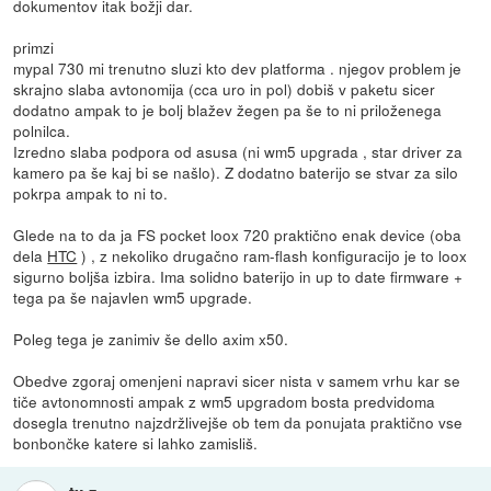
dokumentov itak božji dar.
primzi
mypal 730 mi trenutno sluzi kto dev platforma . njegov problem je
skrajno slaba avtonomija (cca uro in pol) dobiš v paketu sicer
dodatno ampak to je bolj blažev žegen pa še to ni priloženega
polnilca.
Izredno slaba podpora od asusa (ni wm5 upgrada , star driver za
kamero pa še kaj bi se našlo). Z dodatno baterijo se stvar za silo
pokrpa ampak to ni to.
Glede na to da ja FS pocket loox 720 praktično enak device (oba
dela
HTC
) , z nekoliko drugačno ram-flash konfiguracijo je to loox
sigurno boljša izbira. Ima solidno baterijo in up to date firmware +
tega pa še najavlen wm5 upgrade.
Poleg tega je zanimiv še dello axim x50.
Obedve zgoraj omenjeni napravi sicer nista v samem vrhu kar se
tiče avtonomnosti ampak z wm5 upgradom bosta predvidoma
dosegla trenutno najzdržlivejše ob tem da ponujata praktično vse
bonbončke katere si lahko zamisliš.