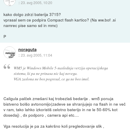
::
23. avg 2005, 10:20
kako dolgo zdrzi baterija 3715?
vprasal sem ce podpira Compact flash kartico? (Na ww.bof .si
namrec pise samo sd in mmc)
P
noraguta
::
23. avg 2005, 11:04
WM5 je Windows Mobile 5-naslednja verzija operacijskega
sistema, ki pa ne prinasa nic kaj novega.
VGA zaslona ne bos pogresal, ce ga ne bos imel.
Caligula palček zmešani kaj trobezlaš bedarije . wm5 ponuja
bistveno bolšo avtonomijo(zadeve se shranjujejo na flash in ne več
v ram, tako lahko izkoristiš celotno baterijo in ne le 50-60% kot
dosedaj) , dx podporo , camera api etc....
Vga resolucija je pa za kakršno koli pregledovanje slik ,