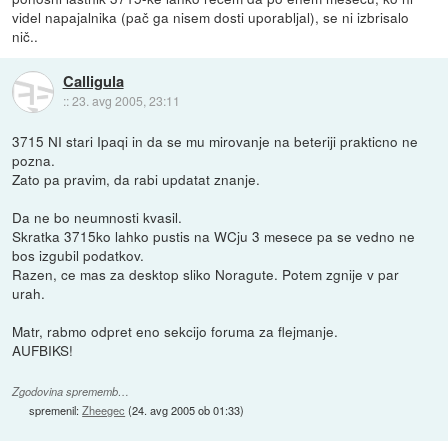
videl napajalnika (pač ga nisem dosti uporabljal), se ni izbrisalo
nič..
Calligula
::
23. avg 2005, 23:11
3715 NI stari Ipaqi in da se mu mirovanje na beteriji prakticno ne
pozna.
Zato pa pravim, da rabi updatat znanje.
Da ne bo neumnosti kvasil.
Skratka 3715ko lahko pustis na WCju 3 mesece pa se vedno ne
bos izgubil podatkov.
Razen, ce mas za desktop sliko Noragute. Potem zgnije v par
urah.
Matr, rabmo odpret eno sekcijo foruma za flejmanje.
AUFBIKS!
Zgodovina sprememb…
spremenil:
Zheegec
(
24. avg 2005 ob 01:33
)