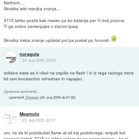
Netfront,...
Skratka tebi manjka znanja....
3715 lahko pustis kak mesec pa bo baterija par % bolj prazna.
Ti ga ocitno zamenjujes z starimi Ipaqi.
Skratka treba znanje updatat pol pa postat po forumih
noraguta
::
23. avg 2005, 20:33
soltaire state se ti nikol ne zapiše na flash ! in iz tega razloga mora
bit ram konstantno refreshan in napajan.
Zgodovina sprememb…
spremenil:
Zheegec
(
24. avg 2005 ob 01:32
)
Meamoto
::
23. avg 2005, 22:07
um, ne da bi posizkušal flame-at ali kaj podobnega, ampak kot
ponosni lastnik 3715-ke lahko rečem da po enem mesecu, ko ni