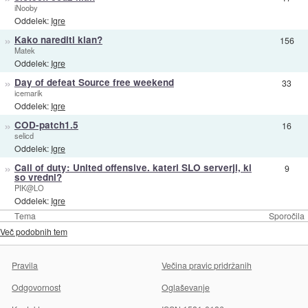
iNooby
Oddelek:
Igre
»
Kako narediti klan?
156
Matek
Oddelek:
Igre
»
Day of defeat Source free weekend
33
icemarik
Oddelek:
Igre
»
COD-patch1.5
16
selicd
Oddelek:
Igre
»
Call of duty: United offensive. kateri SLO serverji, ki
9
so vredni?
PIK@LO
Oddelek:
Igre
Tema
Sporočila
Več podobnih tem
Pravila
Večina pravic pridržanih
Odgovornost
Oglaševanje