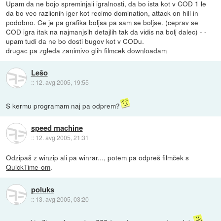
Upam da ne bojo spreminjali igralnosti, da bo ista kot v COD 1 le
da bo vec razlicnih iger kot recimo domination, attack on hill in
podobno. Ce je pa grafika boljsa pa sam se boljse. (ceprav se
COD igra itak na najmanjsih detajlih tak da vidis na bolj dalec) - -
upam tudi da ne bo dosti bugov kot v CODu.
drugac pa zgleda zanimivo glih filmcek downloadam
Lešo
::
12. avg 2005, 19:55
S kermu programam naj pa odprem?
speed machine
::
12. avg 2005, 21:31
Odzipaš z winzip ali pa winrar..., potem pa odpreš filmček s
QuickTime-om
.
poluks
::
13. avg 2005, 03:20