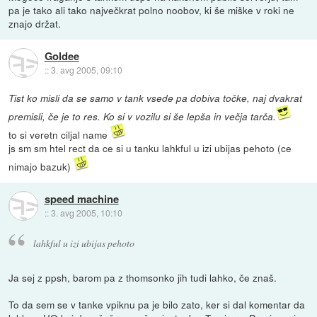
pa je tako ali tako največkrat polno noobov, ki še miške v roki ne
znajo držat.
Goldee
::
3. avg 2005, 09:10
Tist ko misli da se samo v tank vsede pa dobiva točke, naj dvakrat
premisli, če je to res. Ko si v vozilu si še lepša in večja tarča.
to si veretn ciljal name
js sm sm htel rect da ce si u tanku lahkful u izi ubijas pehoto (ce
nimajo bazuk)
speed machine
::
3. avg 2005, 10:10
lahkful u izi ubijas pehoto
Ja sej z ppsh, barom pa z thomsonko jih tudi lahko, če znaš.
To da sem se v tanke vpiknu pa je bilo zato, ker si dal komentar da