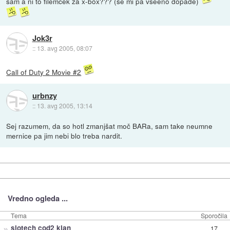
sam a ni to filemcek za x-box??? (se mi pa vseeno dopade)
Jok3r
::
13. avg 2005, 08:07
Call of Duty 2 Movie #2
urbnzy
::
13. avg 2005, 13:14
Sej razumem, da so hotl zmanjšat moč BARa, sam take neumne
mernice pa jim nebi blo treba nardit.
Vredno ogleda ...
Tema
Sporočila
»
slotech cod2 klan
17