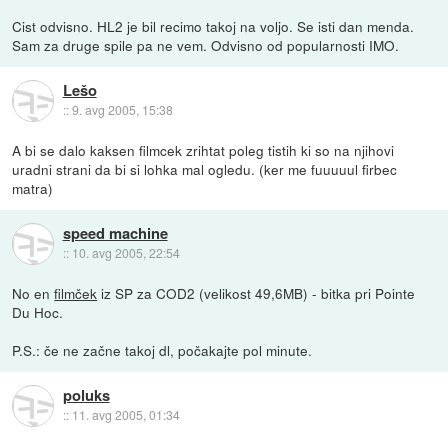
Cist odvisno. HL2 je bil recimo takoj na voljo. Se isti dan menda.
Sam za druge spile pa ne vem. Odvisno od popularnosti IMO.
Lešo
::
9. avg 2005, 15:38
A bi se dalo kaksen filmcek zrihtat poleg tistih ki so na njihovi
uradni strani da bi si lohka mal ogledu. (ker me fuuuuul firbec
matra)
speed machine
::
10. avg 2005, 22:54
No en
filmček
iz SP za COD2 (velikost 49,6MB) - bitka pri Pointe
Du Hoc.
P.S.: če ne začne takoj dl, počakajte pol minute.
poluks
::
11. avg 2005, 01:34