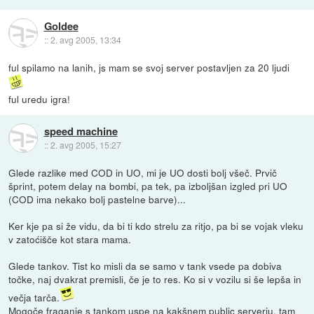
Goldee
::
2. avg 2005, 13:34
ful spilamo na lanih, js mam se svoj server postavljen za 20 ljudi
ful uredu igra!
speed machine
::
2. avg 2005, 15:27
Glede razlike med COD in UO, mi je UO dosti bolj všeč. Prvič
šprint, potem delay na bombi, pa tek, pa izboljšan izgled pri UO
(COD ima nekako bolj pastelne barve)...
Ker kje pa si že vidu, da bi ti kdo strelu za ritjo, pa bi se vojak vleku
v zatoćišče kot stara mama.
Glede tankov. Tist ko misli da se samo v tank vsede pa dobiva
točke, naj dvakrat premisli, če je to res. Ko si v vozilu si še lepša in
večja tarča.
Mogoče fraganje s tankom uspe na kakšnem public serverju, tam