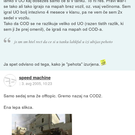
lahko v UO kaj dosežeš samo če si v tanku. To ni res. Pravi war-i
se tako ali tako igrajo na mapah brez vozil, oz. vsaj večinoma. Sem
igral UO bolj intezivno 4 mesece v klanu, pa ne vem če sem 2x
sedel v vozilu.
Tako da COD se ne razlikuje veliko od UO (razen tistih razlik, ki
sem ji že prej omenil), če igraš na mapah od COD-a.
js sm sm htel rect da ce si u tanku lahkful u izi ubijas pehoto
Ja spet odvisno od tega, kako je "pehota" izurjena.
speed machine
::
3. avg 2005, 10:23
Samo sedaj sma že offtopic. Gremo nazaj na COD2.
Ena lepa slikca.