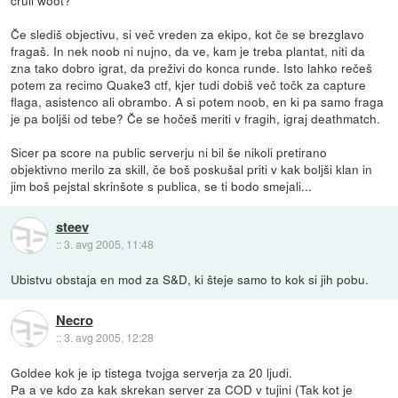
cruli woot?
Če slediš objectivu, si več vreden za ekipo, kot če se brezglavo
fragaš. In nek noob ni nujno, da ve, kam je treba plantat, niti da
zna tako dobro igrat, da preživi do konca runde. Isto lahko rečeš
potem za recimo Quake3 ctf, kjer tudi dobiš več točk za capture
flaga, asistenco ali obrambo. A si potem noob, en ki pa samo fraga
je pa boljši od tebe? Če se hočeš meriti v fragih, igraj deathmatch.
Sicer pa score na public serverju ni bil še nikoli pretirano
objektivno merilo za skill, če boš poskušal priti v kak boljši klan in
jim boš pejstal skrinšote s publica, se ti bodo smejali...
steev
::
3. avg 2005, 11:48
Ubistvu obstaja en mod za S&D, ki šteje samo to kok si jih pobu.
Necro
::
3. avg 2005, 12:28
Goldee kok je ip tistega tvojga serverja za 20 ljudi.
Pa a ve kdo za kak skrekan server za COD v tujini (Tak kot je