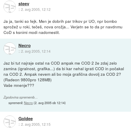
steev
::
2. avg 2005, 12:12
Ja ja, tanki so fejk. Men je dobrih par trikov pr UO, npr bombo
sprožež u roki, tečeš, nova orožja... Verjetn se to da pr navdnmu
CoD s ksnimi modi nadomestit.
Necro
::
2. avg 2005, 12:14
Jaz bi tut najraje ostal na COD ampak me COD 2 že zdaj zelo
zamina (igralnost, grafika...) da bi kar nehal igrati COD in počakal
na COD 2. Ampak nevem ali bo moja grafična dovolj za COD 2?
(Radeon 9800pro 128MB)
Vaše mnenje???
Zgodovina sprememb…
spremenil:
Necro
(
2. avg 2005 ob 12:14
)
Goldee
::
2. avg 2005, 12:15