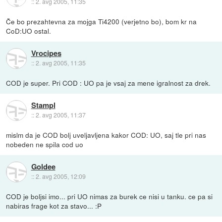
::
2. avg 2005, 11:35
Če bo prezahtevna za mojga Ti4200 (verjetno bo), bom kr na
CoD:UO ostal.
Vrocipes
::
2. avg 2005, 11:35
COD je super. Pri COD : UO pa je vsaj za mene igralnost za drek.
Stampl
::
2. avg 2005, 11:37
mislm da je COD bolj uveljavljena kakor COD: UO, saj tle pri nas
nobeden ne spila cod uo
Goldee
::
2. avg 2005, 12:09
COD je boljsi imo... pri UO nimas za burek ce nisi u tanku. ce pa si
nabiras frage kot za stavo... :P