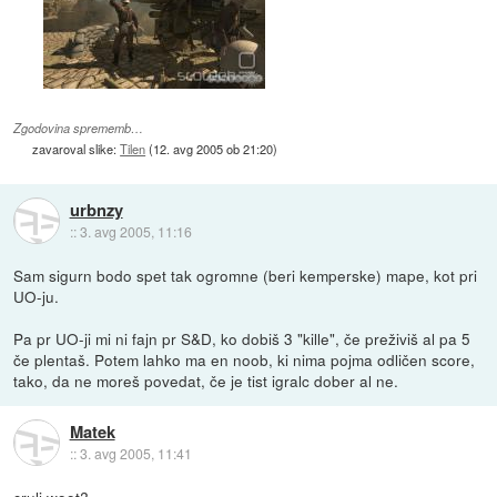
Zgodovina sprememb…
zavaroval slike:
Tilen
(
12. avg 2005 ob 21:20
)
urbnzy
::
3. avg 2005, 11:16
Sam sigurn bodo spet tak ogromne (beri kemperske) mape, kot pri
UO-ju.
Pa pr UO-ji mi ni fajn pr S&D, ko dobiš 3 "kille", če preživiš al pa 5
če plentaš. Potem lahko ma en noob, ki nima pojma odličen score,
tako, da ne moreš povedat, če je tist igralc dober al ne.
Matek
::
3. avg 2005, 11:41