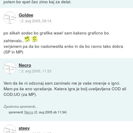
potem bo spet čez zimo kaj za delat.
Goldee
::
2. avg 2005, 09:14
po slikah sodec bo grafika waw! sam kaksno graficno bo
zahtevalo..
verjamem pa da bo nadomestila enko in da bo ravno tako dobra
(SP in MP)
Necro
::
2. avg 2005, 11:33
Vem da še ni odzunaj sam zanimalo me je vaše mnenje o igrci.
Mam pa še eno vprašanje. Katera igra je bolj uveljavljena COD ali
COD:UO (za MP).
Zgodovina sprememb…
spremenil:
Necro
(
2. avg 2005 ob 11:34
)
steev