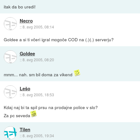
itak da bo uredi!
Necro
::
8. avg 2005, 08:14
Goldee a si ti včeri igral mogoče COD na (.)(.) serverju?
Goldee
::
8. avg 2005, 08:20
mmm... nah. sm bil doma za vikend
Lešo
::
8. avg 2005, 18:53
Kdaj naj bi ta spil prsu na prodajne police v slo?
Za pc seveda
Tilen
::
8. avg 2005, 19:34