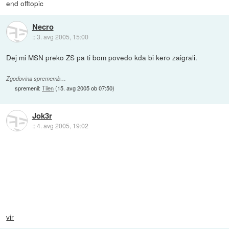
end offtopic
Necro
::
3. avg 2005, 15:00
Dej mi MSN preko ZS pa ti bom povedo kda bi kero zaigrali.
Zgodovina sprememb…
spremenil:
Tilen
(
15. avg 2005 ob 07:50
)
Jok3r
::
4. avg 2005, 19:02
vir