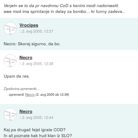
Verjetn se to da pr navdnmu CoD s ksnimi modi nadomestit.
awe mod ima sprintanje in delay za bombo... kr funny zadeva..
Vrocipes
::
2. avg 2005, 12:37
Necro: Skoraj sigurno, da bo.
Necro
::
2. avg 2005, 12:38
Upam da res.
Zgodovina sprememb…
spremenil:
Necro
(
2. avg 2005 ob 12:39
)
Necro
::
2. avg 2005, 12:44
Kaj pa drugač fejst igrate COD?
In ali poznate kak hud klan iz SLO?