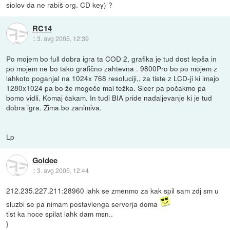
siolov da ne rabiš org. CD key) ?
RC14
::
3. avg 2005, 12:39
Po mojem bo full dobra igra ta COD 2, grafika je tud dost lepša in
po mojem ne bo tako grafično zahtevna . 9800Pro bo po mojem z
lahkoto poganjal na 1024x 768 resoluciji,, za tiste z LCD-ji ki imajo
1280x1024 pa bo že mogoče mal težka. Sicer pa počakmo pa
bomo vidli. Komaj čakam. In tudi BIA pride nadaljevanje ki je tud
dobra igra. Zima bo zanimiva.
Lp
Goldee
::
3. avg 2005, 12:44
212.235.227.211:28960 lahk se zmenmo za kak spil sam zdj sm u
sluzbi se pa nimam postavlenga serverja doma
tist ka hoce spilat lahk dam msn..
}