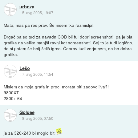
urbnzy
::
5. avg 2005, 19:07
Mato, maš pa res prav. Še nisem tko razmišljal.
Drgač pa so tud za navadn COD bli ful dobri screenshoti, pa je bla
grafika na veliko manjši ravni kot screenshoti. Sej to je tudi logično,
da si potem še bolj želiš igrco. Čeprav tudi verjamem, da bo dobra
grafika.
Lešo
::
7. avg 2005, 11:54
Mislem da moja grafa in proc. morata biti zadovoljiva?!
9800XT
2800+ 64
Goldee
::
8. avg 2005, 07:50
ja za 320x240 bi moglo bit