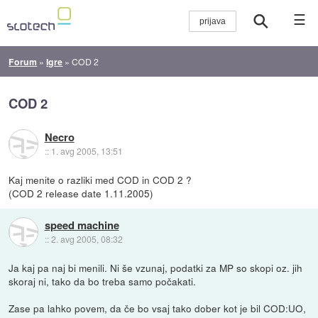
☰
Forum
»
Igre
»
COD 2
COD 2
Necro
::
1. avg 2005, 13:51
Kaj menite o razliki med COD in COD 2 ?
(COD 2 release date 1.11.2005)
speed machine
::
2. avg 2005, 08:32
Ja kaj pa naj bi menili. Ni še vzunaj, podatki za MP so skopi oz. jih
skoraj ni, tako da bo treba samo počakati.
Zase pa lahko povem, da če bo vsaj tako dober kot je bil COD:UO,