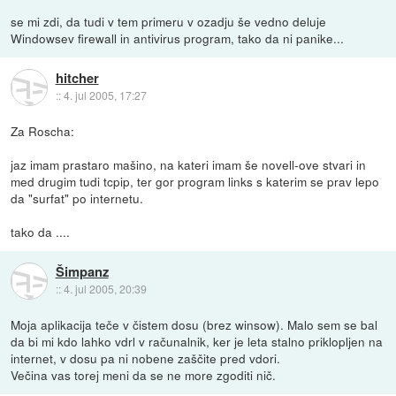
se mi zdi, da tudi v tem primeru v ozadju še vedno deluje
Windowsev firewall in antivirus program, tako da ni panike...
hitcher
::
4. jul 2005, 17:27
Za Roscha:
jaz imam prastaro mašino, na kateri imam še novell-ove stvari in
med drugim tudi tcpip, ter gor program links s katerim se prav lepo
da "surfat" po internetu.
tako da ....
Šimpanz
::
4. jul 2005, 20:39
Moja aplikacija teče v čistem dosu (brez winsow). Malo sem se bal
da bi mi kdo lahko vdrl v računalnik, ker je leta stalno priklopljen na
internet, v dosu pa ni nobene zaščite pred vdori.
Večina vas torej meni da se ne more zgoditi nič.