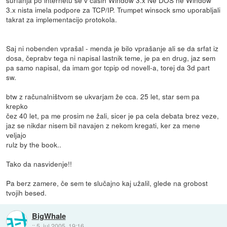
surfanja po internetu še v časih Window 3.x Ne DOS ne Window
3.x nista imela podpore za TCP/IP. Trumpet winsock smo uporabljali
takrat za implementacijo protokola.
Saj ni nobenden vprašal - menda je bilo vprašanje ali se da srfat iz
dosa, čeprabv tega ni napisal lastnik teme, je pa en drug, jaz sem
pa samo napisal, da imam gor tcpip od novell-a, torej da 3d part
sw.
btw z računalništvom se ukvarjam že cca. 25 let, star sem pa
krepko
čez 40 let, pa me prosim ne žali, sicer je pa cela debata brez veze,
jaz se nikdar nisem bil navajen z nekom kregati, ker za mene
veljajo
rulz by the book..
Tako da nasvidenje!!
Pa berz zamere, če sem te slučajno kaj užalil, glede na grobost
tvojih besed.
BigWhale
::
5. jul 2005, 19:16