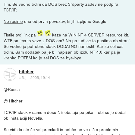
Hm. Se vedno trdim da DOS brez 3rdparty zadev ne podpira
TCP/IP.
No recimo
ena od prvih povezav, ki jih izpljune Google.
Tistile tvoj link pa
kaze na WIN NT 4 SERVER resource kit.
WTF pa ima to veze z DOS-om? No pa tudi ce to pustimo ob strani.
Se vedno je potrebno stack DODATNO namestit. Kar ze cel cas
trdim. Sam dodatek pa je bil napisan ob izidu NT 4.0 kar pa je
krepko POTEM ko je sel DOS ze bye-bye.
hitcher
::
5. jul 2005, 19:14
@Rosca
@ Hitcher
TCP/IP stack v samem dosu NE obstaja pa pika. Tebi se je dodal
ob inštalaciji Novella.
Se vidi da ste še vsi premladi in nehče ne ve nič o problemih