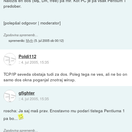
Naložiš en dos (M$, DR, free) pa mir. Kot PC je pa vsak Pentium 1
predober.
[polepšal odgovor | moderator]
Zgodovina sprememb…
spremenilo:
Myth
(
5. jul 2005 ob 00:12
)
Poldi112
::
4. jul 2005, 15:35
TCP/IP seveda obstaja tudi za dos. Poleg tega ne ves, ali ne bo on
samo dos okna poganjal znotraj winxp.
gfighter
::
4. jul 2005, 15:35
roscha: Ja saj maš prav. Enostavno mu podari tistega Pentiuma 1
pa bo...
Zgodovina sprememb…