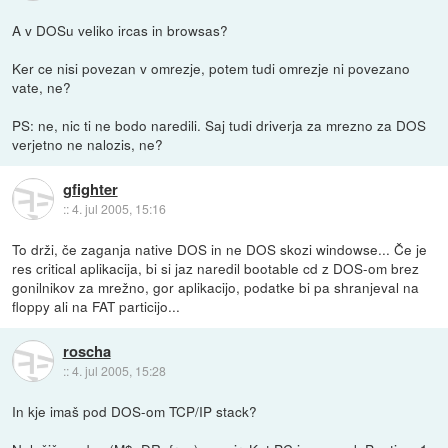
A v DOSu veliko ircas in browsas?
Ker ce nisi povezan v omrezje, potem tudi omrezje ni povezano
vate, ne?
PS: ne, nic ti ne bodo naredili. Saj tudi driverja za mrezno za DOS
verjetno ne nalozis, ne?
gfighter
::
4. jul 2005, 15:16
To drži, če zaganja native DOS in ne DOS skozi windowse... Če je
res critical aplikacija, bi si jaz naredil bootable cd z DOS-om brez
gonilnikov za mrežno, gor aplikacijo, podatke bi pa shranjeval na
floppy ali na FAT particijo...
roscha
::
4. jul 2005, 15:28
In kje imaš pod DOS-om TCP/IP stack?