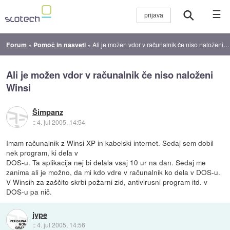
☰
Forum
»
Pomoč in nasveti
»
Ali je možen vdor v računalnik če niso naloženi Winsi
Ali je možen vdor v računalnik če niso naloženi
Winsi
Šimpanz
::
4. jul 2005, 14:54
Imam računalnik z Winsi XP in kabelski internet. Sedaj sem dobil
nek program, ki dela v
DOS-u. Ta aplikacija nej bi delala vsaj 10 ur na dan. Sedaj me
zanima ali je možno, da mi kdo vdre v računalnik ko dela v DOS-u.
V Winsih za zaščito skrbi požarni zid, antivirusni program itd. v
DOS-u pa nič.
jype
::
4. jul 2005, 14:56