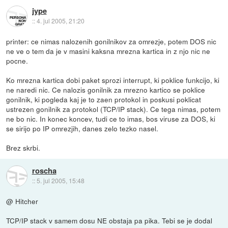
jype
::
4. jul 2005, 21:20
printer: ce nimas nalozenih gonilnikov za omrezje, potem DOS nic
ne ve o tem da je v masini kaksna mrezna kartica in z njo nic ne
pocne.
Ko mrezna kartica dobi paket sprozi interrupt, ki poklice funkcijo, ki
ne naredi nic. Ce nalozis gonilnik za mrezno kartico se poklice
gonilnik, ki pogleda kaj je to zaen protokol in poskusi poklicat
ustrezen gonilnik za protokol (TCP/IP stack). Ce tega nimas, potem
ne bo nic. In konec koncev, tudi ce to imas, bos viruse za DOS, ki
se sirijo po IP omrezjih, danes zelo tezko nasel.
Brez skrbi.
roscha
::
5. jul 2005, 15:48
@ Hitcher
TCP/IP stack v samem dosu NE obstaja pa pika. Tebi se je dodal