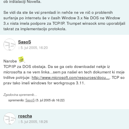
ob inštalaciji Novella.
Se vidi da ste še vsi premladi in nehče ne ve nič o problemih
surfanja po internetu še v časih Window 3.x Ne DOS ne Window
3.x nista imela podpore za TCP/IP. Trumpet winsock smo uporabljali
takrat za implementacijo protokola.
SasoS
::
5. jul 2005, 16:20
Narobe
.
TCP/IP za DOS obstaja. Da se ga celo downloadat nekje iz
microsofta a ne vem linka...sem pa našel en tech dokument ki moje
trditve potrjuje:
http://www.microsoft.com/resources/docu...
. TCP so
prav tako imeli windows for workgroups 3.11.
Zgodovina sprememb…
spremenilo:
SasoS
(
5. jul 2005 ob 16:22
)
roscha
::
5. jul 2005, 18:26