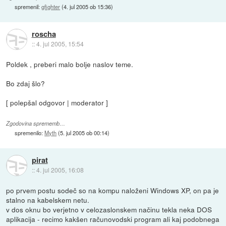
spremenil:
gfighter
(
4. jul 2005 ob 15:36
)
roscha
::
4. jul 2005, 15:54
Poldek , preberi malo bolje naslov teme.
Bo zdaj šlo?
[ polepšal odgovor | moderator ]
Zgodovina sprememb…
spremenilo:
Myth
(
5. jul 2005 ob 00:14
)
pirat
::
4. jul 2005, 16:08
po prvem postu sodeč so na kompu naloženi Windows XP, on pa je
stalno na kabelskem netu.
v dos oknu bo verjetno v celozaslonskem načinu tekla neka DOS
aplikacija - recimo kakšen računovodski program ali kaj podobnega