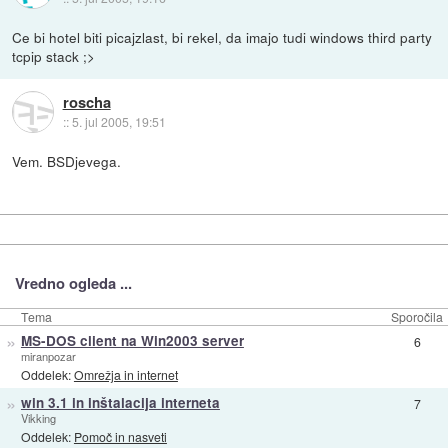
Ce bi hotel biti picajzlast, bi rekel, da imajo tudi windows third party
tcpip stack ;>
roscha
::
5. jul 2005, 19:51
Vem. BSDjevega.
Vredno ogleda ...
Tema
Sporočila
»
MS-DOS client na Win2003 server
6
miranpozar
Oddelek:
Omrežja in internet
»
win 3.1 in inštalacija interneta
7
Vikking
Oddelek:
Pomoč in nasveti