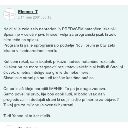
Elemen_T
::
14. sep 2001, 00:18
Najdi.si je zelo zelo napreden in PREDVSEM natančen iskalnik.
Spisan je v celoti v javi, ki sicer velja za programski jezik ki zelo
hitro teče na spletu.
Program ki ga je sprogramiralo podjetje NoviForum je btw zelo
iskano v mednarodnem merilu.
Kot sem rekel, sam iskalnik prikaže nadvse natančne rezultate,
nikakor pa ne more zagotoviti rezultatov kakršnih si želiš ti! Stroj ni
človek, umetna inteligenca gre le do
neke
mere.
Slovenske strani pa so tudi takšne kakršne pač so.
Če pa imaš idejo narediti IMENIK. To pa je druga zadeva.
Samo povej mi prvo, kje boš dobil ljudi, ki bodo vsak dan
pregledovali in dodajali strani ki se jim zdijo primerne za objavo?
Tukaj gre za milione (slovenskih) strani.
Tudi Yahoo ni to kar misliš.