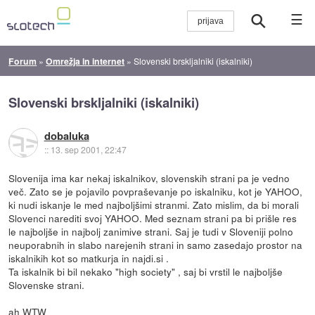
☰
Forum
»
Omrežja in internet
»
Slovenski brskljalniki (iskalniki)
Slovenski brskljalniki (iskalniki)
dobaluka
::
13. sep 2001, 22:47
Slovenija ima kar nekaj iskalnikov, slovenskih strani pa je vedno
več. Zato se je pojavilo povpraševanje po iskalniku, kot je YAHOO,
ki nudi iskanje le med najboljšimi stranmi. Zato mislim, da bi morali
Slovenci narediti svoj YAHOO. Med seznam strani pa bi prišle res
le najboljše in najbolj zanimive strani. Saj je tudi v Sloveniji polno
neuporabnih in slabo narejenih strani in samo zasedajo prostor na
iskalnikih kot so matkurja in najdi.si .
Ta iskalnik bi bil nekako "high society" , saj bi vrstil le najboljše
Slovenske strani.
ah WTW