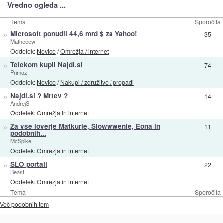
Vredno ogleda ...
Tema
Sporočila
»
Microsoft ponudil 44,6 mrd $ za Yahoo!
35
Matheeew
Oddelek:
Novice
/
Omrežja / internet
»
Telekom kupil Najdi.si
74
Primoz
Oddelek:
Novice
/
Nakupi / združitve / propadi
»
Najdi.si ? Mrtev ?
14
AndrejS
Oddelek:
Omrežja in internet
»
Za vse loverje Matkurje, Slowwwenie, Eona in
11
podobnih...
McSpike
Oddelek:
Omrežja in internet
»
SLO portali
22
Beast
Oddelek:
Omrežja in internet
Tema
Sporočila
Več podobnih tem