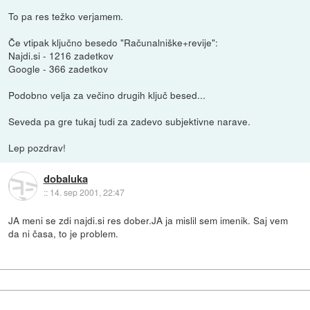
To pa res težko verjamem.
Če vtipak ključno besedo "Računalniške+revije":
Najdi.si - 1216 zadetkov
Google - 366 zadetkov
Podobno velja za večino drugih ključ besed...
Seveda pa gre tukaj tudi za zadevo subjektivne narave.
Lep pozdrav!
dobaluka
::
14. sep 2001, 22:47
JA meni se zdi najdi.si res dober.JA ja mislil sem imenik. Saj vem
da ni časa, to je problem.