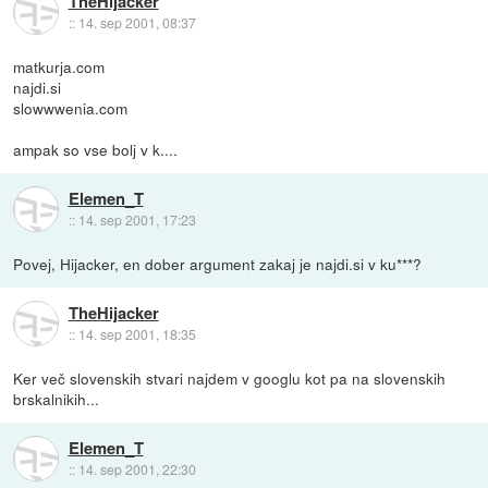
TheHijacker
::
14. sep 2001, 08:37
matkurja.com
najdi.si
slowwwenia.com
ampak so vse bolj v k....
Elemen_T
::
14. sep 2001, 17:23
Povej, Hijacker, en dober argument zakaj je najdi.si v ku***?
TheHijacker
::
14. sep 2001, 18:35
Ker več slovenskih stvari najdem v googlu kot pa na slovenskih
brskalnikih...
Elemen_T
::
14. sep 2001, 22:30