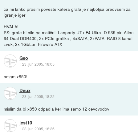
ča mi lahko prosim poveste katera grafa je najboljša predvsem za
igranje iger
HVALA!
PS: grafe bi bile na matični: Lanparty UT nF4 Ultra- D 939 pin Atlon
64 Dual DDR400, 2x PCIe grafika , 4xSATA, 2xPATA, RAID 8 kanal
zvok, 2x 1GbLan Firewire ATX
Geo
::
23. jun 2005, 18:05
amnm x850!
Deux
::
23. jun 2005, 18:22
mislim da bi x850 odpadla ker ima samo 12 cevovodov
jest10
::
23. jun 2005, 18:36