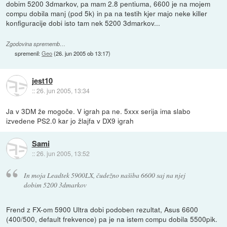
dobim 5200 3dmarkov, pa mam 2.8 pentiuma, 6600 je na mojem
compu dobila manj (pod 5k) in pa na testih kjer majo neke killer
konfiguracije dobi isto tam nek 5200 3dmarkov...
Zgodovina sprememb…
spremenil:
Geo
(
26. jun 2005 ob 13:17
)
jest10
::
26. jun 2005, 13:34
Ja v 3DM že mogoče. V igrah pa ne. 5xxx serija ima slabo
izvedene PS2.0 kar jo žlajfa v DX9 igrah
Sami
::
26. jun 2005, 13:52
In moja Leadtek 5900LX, čudežno našiba 6600 saj na njej
dobim 5200 3dmarkov
Frend z FX-om 5900 Ultra dobi podoben rezultat, Asus 6600
(400/500, default frekvence) pa je na istem compu dobila 5500pik.