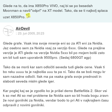
Glede na to, da ima X850Pro VIVO, naj bi se po besedah
Moonman-a navil/"odprl" na XT model. Tako, da se ti najbolj splaca
uzet X850Pro.
AirDevil
::
23. jun 2005, 20:23
Glede grafe. Vsak ima svoje mnenje eni so za ATI eni za Nvidia.
Jaz osebno sem za Nvidia vsaj za verzijo 6xxx. Glede na prejšne
verzije je ATI glede na verzije Nvidia 5xxx bil po mojem bolši zato
sm bil tudi sam uporabnik 9500pro. (Sedaj 6800GT agp)
Tako da se morš kar sam odločiti seveda tudi glede cene. Vsak ti
bo reku uuuu ta je najbolša uuu ta pa ni. Tako da se boš mogu kr
sam nazadne odločt. Itak ma pa vsaka grafa svoje prednosti in
slabosti seveda mislm glede iger.
Kar poglej kaj se je zgodilo ko je prišel demo Battlefilda 2. Skor vsi
k so mel Ati so mel probleme še Nvidia sam so bli hvala bogu zravn
že novi gonilniki za Nvidia, vendar bodo to pri Ati v najkrajšem času
odpravili z novimi gonilniki.