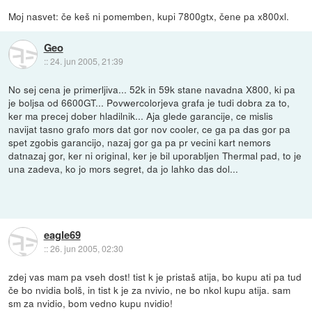
Moj nasvet: če keš ni pomemben, kupi 7800gtx, čene pa x800xl.
Geo
::
24. jun 2005, 21:39
No sej cena je primerljiva... 52k in 59k stane navadna X800, ki pa
je boljsa od 6600GT... Povwercolorjeva grafa je tudi dobra za to,
ker ma precej dober hladilnik... Aja glede garancije, ce mislis
navijat tasno grafo mors dat gor nov cooler, ce ga pa das gor pa
spet zgobis garancijo, nazaj gor ga pa pr vecini kart nemors
datnazaj gor, ker ni original, ker je bil uporabljen Thermal pad, to je
una zadeva, ko jo mors segret, da jo lahko das dol...
eagle69
::
26. jun 2005, 02:30
zdej vas mam pa vseh dost! tist k je pristaš atija, bo kupu ati pa tud
če bo nvidia bolš, in tist k je za nvivio, ne bo nkol kupu atija. sam
sm za nvidio, bom vedno kupu nvidio!