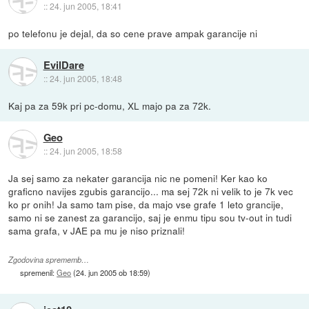
::
24. jun 2005, 18:41
po telefonu je dejal, da so cene prave ampak garancije ni
EvilDare
::
24. jun 2005, 18:48
Kaj pa za 59k pri pc-domu, XL majo pa za 72k.
Geo
::
24. jun 2005, 18:58
Ja sej samo za nekater garancija nic ne pomeni! Ker kao ko
graficno navijes zgubis garancijo... ma sej 72k ni velik to je 7k vec
ko pr onih! Ja samo tam pise, da majo vse grafe 1 leto grancije,
samo ni se zanest za garancijo, saj je enmu tipu sou tv-out in tudi
sama grafa, v JAE pa mu je niso priznali!
Zgodovina sprememb…
spremenil:
Geo
(
24. jun 2005 ob 18:59
)