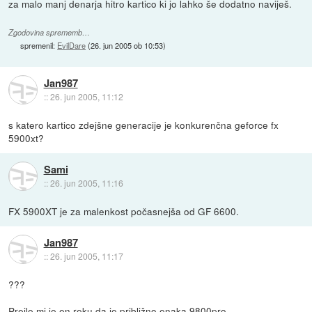
za malo manj denarja hitro kartico ki jo lahko še dodatno naviješ.
Zgodovina sprememb…
spremenil:
EvilDare
(
26. jun 2005 ob 10:53
)
Jan987
::
26. jun 2005, 11:12
s katero kartico zdejšne generacije je konkurenčna geforce fx
5900xt?
Sami
::
26. jun 2005, 11:16
FX 5900XT je za malenkost počasnejša od GF 6600.
Jan987
::
26. jun 2005, 11:17
???
Prejle mi je en reku da je približno enaka 9800pro