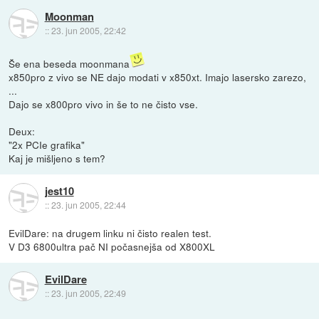
Moonman
::
23. jun 2005, 22:42
Še ena beseda moonmana
x850pro z vivo se NE dajo modati v x850xt. Imajo lasersko zarezo,
...
Dajo se x800pro vivo in še to ne čisto vse.
Deux:
"2x PCIe grafika"
Kaj je mišljeno s tem?
jest10
::
23. jun 2005, 22:44
EvilDare: na drugem linku ni čisto realen test.
V D3 6800ultra pač NI počasnejša od X800XL
EvilDare
::
23. jun 2005, 22:49