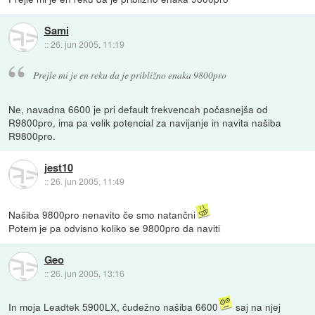
Sami
::
26. jun 2005, 11:19
Prejle mi je en reku da je približno enaka 9800pro
Ne, navadna 6600 je pri default frekvencah počasnejša od
R9800pro, ima pa velik potencial za navijanje in navita našiba
R9800pro.
jest10
::
26. jun 2005, 11:49
Našiba 9800pro nenavito če smo natančni
Potem je pa odvisno koliko se 9800pro da naviti
Geo
::
26. jun 2005, 13:16
In moja Leadtek 5900LX, čudežno našiba 6600
saj na njej