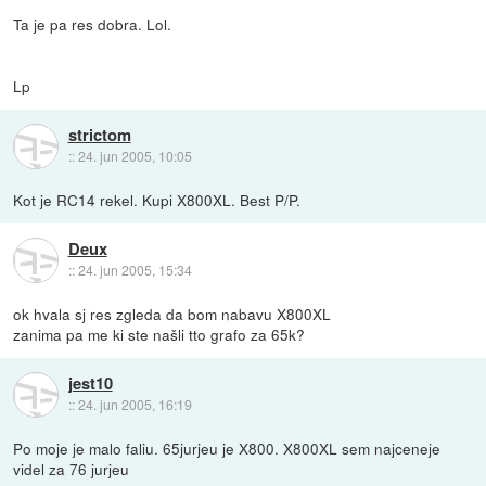
Ta je pa res dobra. Lol.
Lp
strictom
::
24. jun 2005, 10:05
Kot je RC14 rekel. Kupi X800XL. Best P/P.
Deux
::
24. jun 2005, 15:34
ok hvala sj res zgleda da bom nabavu X800XL
zanima pa me ki ste našli tto grafo za 65k?
jest10
::
24. jun 2005, 16:19
Po moje je malo faliu. 65jurjeu je X800. X800XL sem najceneje
videl za 76 jurjeu