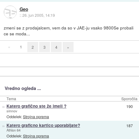
Geo
::
26. jun 2005, 14:19
zmeni se z prodajalcem, vem da so v JAE-ju vsako 9800Se probali
ce se moda...
«
1
2
3
4
»
Vredno ogleda ...
Tema
Sporočila
»
Katero grafično ste že imeli ?
190
simnov
Oddelek:
Strojna oprema
»
Katero graficno kartico uporabljate?
187
Athlon 64
Oddelek:
Strojna oprema