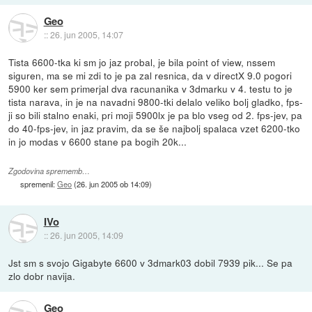
Geo
::
26. jun 2005, 14:07
Tista 6600-tka ki sm jo jaz probal, je bila point of view, nssem
siguren, ma se mi zdi to je pa zal resnica, da v directX 9.0 pogori
5900 ker sem primerjal dva racunanika v 3dmarku v 4. testu to je
tista narava, in je na navadni 9800-tki delalo veliko bolj gladko, fps-
ji so bili stalno enaki, pri moji 5900lx je pa blo vseg od 2. fps-jev, pa
do 40-fps-jev, in jaz pravim, da se še najbolj spalaca vzet 6200-tko
in jo modas v 6600 stane pa bogih 20k...
Zgodovina sprememb…
spremenil:
Geo
(
26. jun 2005 ob 14:09
)
IVo
::
26. jun 2005, 14:09
Jst sm s svojo Gigabyte 6600 v 3dmark03 dobil 7939 pik... Se pa
zlo dobr navija.
Geo