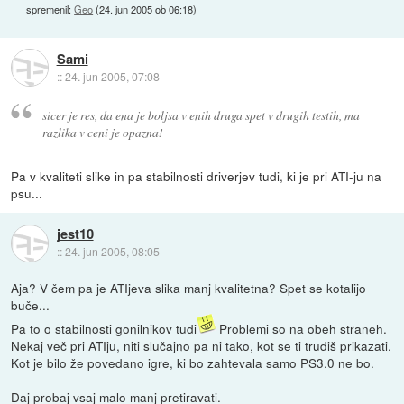
spremenil:
Geo
(
24. jun 2005 ob 06:18
)
Sami
::
24. jun 2005, 07:08
sicer je res, da ena je boljsa v enih druga spet v drugih testih, ma
razlika v ceni je opazna!
Pa v kvaliteti slike in pa stabilnosti driverjev tudi, ki je pri ATI-ju na
psu...
jest10
::
24. jun 2005, 08:05
Aja? V čem pa je ATIjeva slika manj kvalitetna? Spet se kotalijo
buče...
Pa to o stabilnosti gonilnikov tudi
Problemi so na obeh straneh.
Nekaj več pri ATIju, niti slučajno pa ni tako, kot se ti trudiš prikazati.
Kot je bilo že povedano igre, ki bo zahtevala samo PS3.0 ne bo.
Daj probaj vsaj malo manj pretiravati.