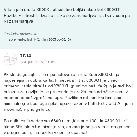
V tem primeru je X800XL absolutno boljši nakup kot 6800GT.
Razlike v hitrosti in kvaliteti slike so zanemarljive, razlika v ceni pa
NI zanemarljiva
Zgodovina sprememb…
spremenilo:
jest10
(
24. jun 2005 ob 08:13
)
RC14
::
24. jun 2005, 09:38
Kk ste dolgocajtni z tem pametovanjem res. Kupi X800XL, je
najcenejša in dobra karta. In seveda hitra. 6800GT je v večini
primerov rahlo hitrejša od X800XL (pustimo half life 2) in je tudi bolj
prijazna za navijanje, je pa res da je dražja, pač odloči se sam, z
nobeno ne boš zgrešil nakupa. Razlike med temi karticami so
minimalne,ne boš tega sploh opazil razen v half life2 v prid ATI-ju in
v doomu3 v prid geforcu.
Po onih testih sodec sta 6800 ultra ,ki stane 100k in X800 XL, ki
stane 65k isto hitre, sicer je res, da ena je boljsa v enih druga spet
v drugih testih, ma razlika v ceni je opazna!