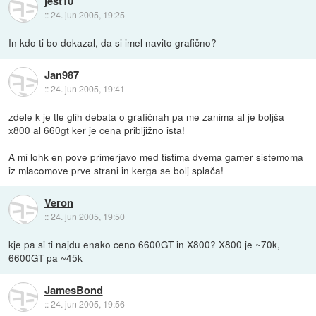
jest10
::
24. jun 2005, 19:25
In kdo ti bo dokazal, da si imel navito grafično?
Jan987
::
24. jun 2005, 19:41
zdele k je tle glih debata o grafičnah pa me zanima al je boljša
x800 al 660gt ker je cena pribljižno ista!
A mi lohk en pove primerjavo med tistima dvema gamer sistemoma
iz mlacomove prve strani in kerga se bolj splača!
Veron
::
24. jun 2005, 19:50
kje pa si ti najdu enako ceno 6600GT in X800? X800 je ~70k,
6600GT pa ~45k
JamesBond
::
24. jun 2005, 19:56