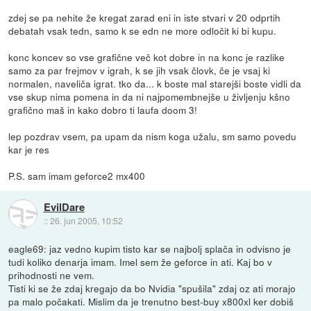
zdej se pa nehite že kregat zarad eni in iste stvari v 20 odprtih
debatah vsak tedn, samo k se edn ne more odločit ki bi kupu.
konc koncev so vse grafične več kot dobre in na konc je razlike
samo za par frejmov v igrah, k se jih vsak človk, če je vsaj ki
normalen, naveliča igrat. tko da... k boste mal starejši boste vidli da
vse skup nima pomena in da ni najpomembnejše u življenju kšno
grafično maš in kako dobro ti laufa doom 3!
lep pozdrav vsem, pa upam da nism koga užalu, sm samo povedu
kar je res
P.S. sam imam geforce2 mx400
EvilDare
::
26. jun 2005, 10:52
eagle69: jaz vedno kupim tisto kar se najbolj splača in odvisno je
tudi koliko denarja imam. Imel sem že geforce in ati. Kaj bo v
prihodnosti ne vem.
Tisti ki se že zdaj kregajo da bo Nvidia "spušila" zdaj oz ati morajo
pa malo počakati. Mislim da je trenutno best-buy x800xl ker dobiš