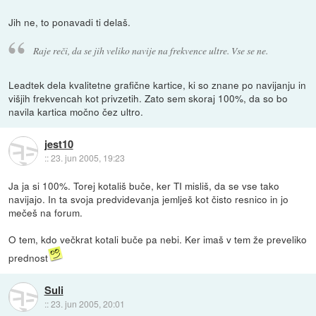
Jih ne, to ponavadi ti delaš.
Raje reči, da se jih veliko navije na frekvence ultre. Vse se ne.
Leadtek dela kvalitetne grafične kartice, ki so znane po navijanju in
višjih frekvencah kot privzetih. Zato sem skoraj 100%, da so bo
navila kartica močno čez ultro.
jest10
::
23. jun 2005, 19:23
Ja ja si 100%. Torej kotališ buče, ker TI misliš, da se vse tako
navijajo. In ta svoja predvidevanja jemlješ kot čisto resnico in jo
mečeš na forum.
O tem, kdo večkrat kotali buče pa nebi. Ker imaš v tem že preveliko
prednost
Suli
::
23. jun 2005, 20:01