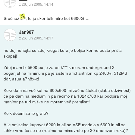
::
26. jun 2005, 14:14
Srečnež
, to je skor tolk hitro kot 6600GT...
Jan987
::
26. jun 2005, 14:17
no dej nehejta se zdej kregat kera je boljša ker ne bosta prišla
skupaj!
Zdej mam fx 5600 pa je za en k*** k moram underground 2
poganjat na minimum pa je sistem amd anthlon xp 2400+, 512MB
ddr, asua a7n8x-x!
Kokr dam na več kot na 800x600 mi začne štekat (slaba odzivnost)
če pa dam na medium in pa recimo na 1024x768 kar podpira moj
monitor pa tud miške ne morem več premikat!
Kolk dobim za to grafo?
A je smiselno kupovat 6200 in ali se VSE modajo v 6600 in ali se
lahko vrne če se ne (recimo na mimovrste po 30 dnemvem roku)?