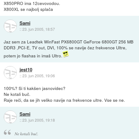
X850PRO ima 12cevovodou.
X800XL se najbolj splača
Sami
::
23. jun 2005, 18:57
Jaz sem za Leadtek WinFast PX6800GT GeForce 6800GT 256 MB
DDR3 ,PCI-E, TV out, DVI, 100% se navije čez frekvence Ultre,
potem jo flashas in imaš Ultro.
jest10
::
23. jun 2005, 19:06
100%? Si ti kakšen jasnovidec?
Ne kotali buč.
Raje reči, da se jih veliko navije na frekvence ultre. Vse se ne.
Sami
::
23. jun 2005, 19:18
Ne kotali buč.