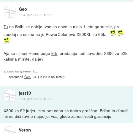
Geo
::
24. jun 2005, 16:55
Tu
na Bolhi se dobijo, vse so nove in majo 1 leto garancije, pa
spodaj na seznamu je PowerColorjeva X800XL za 65k...
Aja se njihov Home page
klik
, prodajajo tudi navadno X800 za 52k,
kaksna mislite, da je?
Zgodovina sprememb…
spremenil:
Geo
(
24. jun 2005 ob 16:59
)
jest10
::
24. jun 2005, 18:20
X800 za 52 jurjeu je super cena za dobro grafično. Edino ta dinodj
mi ne diši ravno najbolje, vsaj glede zaneslivosti garancije.
Veron