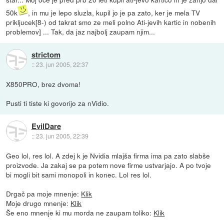
50k
, in mu je lepo sluzla, kupil jo je pa zato, ker je mela TV
prikljucek[8-) od takrat smo ze meli polno Ati-jevih kartic in nobenih
problemov] ... Tak, da jaz najbolj zaupam njim...
strictom
::
23. jun 2005, 22:37
X850PRO, brez dvoma!
Pusti ti tiste ki govorijo za nVidio.
EvilDare
::
23. jun 2005, 22:39
Geo lol, res lol. A zdej k je Nvidia mlajša firma ima pa zato slabše
proizvode. Ja zakaj se pa potem nove firme ustvarjajo. A po tvoje
bi mogli bit sami monopoli in konec. Lol res lol.
Drgač pa moje mnenje:
Klik
Moje drugo mnenje:
Klik
Še eno mnenje ki mu morda ne zaupam toliko:
Klik