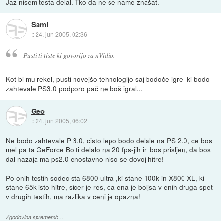
Jaz nisem testa delal. Tko da ne se name znašat.
Sami
::
24. jun 2005, 02:36
Pusti ti tiste ki govorijo za nVidio.
Kot bi mu rekel, pusti novejšo tehnologijo saj bodoče igre, ki bodo
zahtevale PS3.0 podporo pač ne boš igral...
Geo
::
24. jun 2005, 06:02
Ne bodo zahtevale P 3.0, cisto lepo bodo delale na PS 2.0, ce bos
mel pa ta GeForce Bo ti delalo na 20 fps-jih in bos prisljen, da bos
dal nazaja ma ps2.0 enostavno niso se dovoj hitre!
Po onih testih sodec sta 6800 ultra ,ki stane 100k in X800 XL, ki
stane 65k isto hitre, sicer je res, da ena je boljsa v enih druga spet
v drugih testih, ma razlika v ceni je opazna!
Zgodovina sprememb…