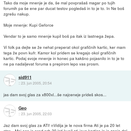
Tako da moje mnenje je da, še mal povprašaš magar po tujih
forumih pa še ene par ducat testov pogledaš in to je to. In Ne boš
zgrešu nakup.
Moje mnenje: Kupi Geforce
Vendar to je samo mnenje kupil boš pa itak iz lastnega žepa.
Vi folk pa dejte se že nehat preperat okol grafičnih kartic, ker mam
tega že povn kufr. Kamor kol pridem se kregajo okol grafičnih
kartic. Podaj svoje mnenje in konec pa kakšno pojasnilo in to je to
ne pa nadaljevat foruma s prepirom lepo vas prosm.
sid911
::
23. jun 2005, 20:54
jas dam svoj glas za x800xl...še najceneje prideš skos...
Geo
::
23. jun 2005, 22:03
Jaz dam svoj glas za ATI! nVidija je le nova firma Ati je pa 20 let
star... Moj oce je pred prb 20 leti kupil ati-jevo kartico in je zanjo dal