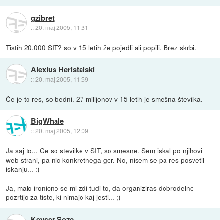
gzibret
::
20. maj 2005, 11:31
Tistih 20.000 SIT? so v 15 letih že pojedli ali popili. Brez skrbi.
Alexius Heristalski
::
20. maj 2005, 11:59
Če je to res, so bedni. 27 milijonov v 15 letih je smešna številka.
BigWhale
::
20. maj 2005, 12:09
Ja saj to... Ce so stevilke v SIT, so smesne. Sem iskal po njihovi
web strani, pa nic konkretnega gor. No, nisem se pa res posvetil
iskanju... :)
Ja, malo ironicno se mi zdi tudi to, da organiziras dobrodelno
pozrtijo za tiste, ki nimajo kaj jesti... ;)
Keyser Soze