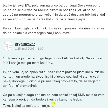
tko ko je rekel BW, pojd ven na ulico pa pomagaj človekuosebno,
ne pa da se skrivaš za računalnikom in pošiljaš SMS al pa se
zbereš na pregrešno dragi večerji in daruješ desetino tolk kot si dal
za večerjo - pol se pa dereš kot kura, ki je znesla jajce.
Pa vem kako zgleda v lions klubu in sem ponosen da nisem član in
da ne delam nič več v organizaciji banketov.
cryptozaver
::
25. maj 2005, 11:09
O Slovenceljnih je ze dolgo tega govoril Aljosa Rebolj. Ne vem ce
je bil prvi je mal pa marsikaj prav.
In, ne vem kaj se sploh razburjas? Imam pravico pisat kar si mislim,
ker tut men gredo na zivce tisti ki pljuvajo cez ljudi ki storijo vsaj
nekaj dobrega. Ocitno je pri nas takoj problem to, da se verjetno
taki 'samo' promovirajo.
Ce pa slucajno koga zanima pa sem poslal nekaj SMS-ov in to zato
ker sem preprican da bodo sli res tja kamor je treba.
Tako. Nekaj za mojo promocijo.