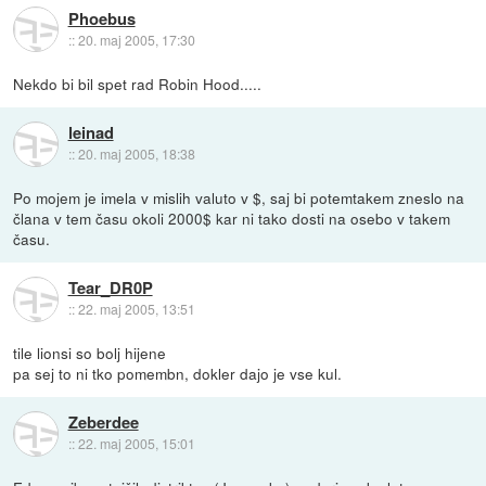
Phoebus
::
20. maj 2005, 17:30
Nekdo bi bil spet rad Robin Hood.....
leinad
::
20. maj 2005, 18:38
Po mojem je imela v mislih valuto v $, saj bi potemtakem zneslo na
člana v tem času okoli 2000$ kar ni tako dosti na osebo v takem
času.
Tear_DR0P
::
22. maj 2005, 13:51
tile lionsi so bolj hijene
pa sej to ni tko pomembn, dokler dajo je vse kul.
Zeberdee
::
22. maj 2005, 15:01