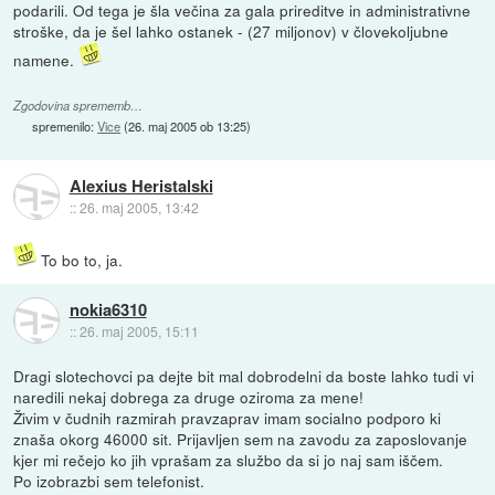
podarili. Od tega je šla večina za gala prireditve in administrativne
stroške, da je šel lahko ostanek - (27 miljonov) v človekoljubne
namene.
Zgodovina sprememb…
spremenilo:
Vice
(
26. maj 2005 ob 13:25
)
Alexius Heristalski
::
26. maj 2005, 13:42
To bo to, ja.
nokia6310
::
26. maj 2005, 15:11
Dragi slotechovci pa dejte bit mal dobrodelni da boste lahko tudi vi
naredili nekaj dobrega za druge oziroma za mene!
Živim v čudnih razmirah pravzaprav imam socialno podporo ki
znaša okorg 46000 sit. Prijavljen sem na zavodu za zaposlovanje
kjer mi rečejo ko jih vprašam za službo da si jo naj sam iščem.
Po izobrazbi sem telefonist.