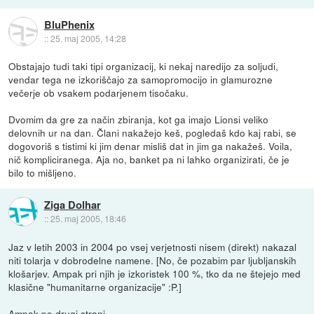
BluPhenix
::
25. maj 2005, 14:28
Obstajajo tudi taki tipi organizacij, ki nekaj naredijo za soljudi,
vendar tega ne izkoriščajo za samopromocijo in glamurozne
večerje ob vsakem podarjenem tisočaku.
Dvomim da gre za način zbiranja, kot ga imajo Lionsi veliko
delovnih ur na dan. Člani nakažejo keš, pogledaš kdo kaj rabi, se
dogovoriš s tistimi ki jim denar misliš dat in jim ga nakažeš. Voila,
nič kompliciranega. Aja no, banket pa ni lahko organizirati, če je
bilo to mišljeno.
Ziga Dolhar
::
25. maj 2005, 18:46
Jaz v letih 2003 in 2004 po vsej verjetnosti nisem (direkt) nakazal
niti tolarja v dobrodelne namene. [No, če pozabim par ljubljanskih
klošarjev. Ampak pri njih je izkoristek 100 %, tko da ne štejejo med
klasične "humanitarne organizacije" :P.]
Ampak po drugi strani ...