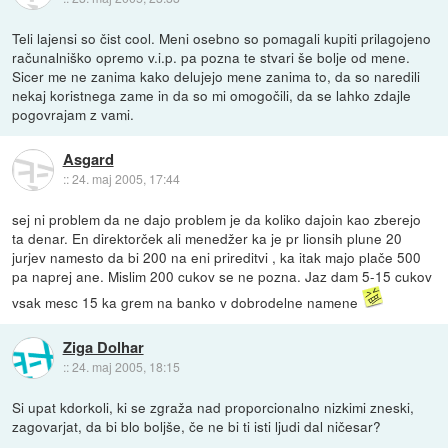
Teli lajensi so čist cool. Meni osebno so pomagali kupiti prilagojeno
računalniško opremo v.i.p. pa pozna te stvari še bolje od mene.
Sicer me ne zanima kako delujejo mene zanima to, da so naredili
nekaj koristnega zame in da so mi omogočili, da se lahko zdajle
pogovrajam z vami.
Asgard
::
24. maj 2005, 17:44
sej ni problem da ne dajo problem je da koliko dajoin kao zberejo
ta denar. En direktorček ali menedžer ka je pr lionsih plune 20
jurjev namesto da bi 200 na eni prireditvi , ka itak majo plače 500
pa naprej ane. Mislim 200 cukov se ne pozna. Jaz dam 5-15 cukov
vsak mesc 15 ka grem na banko v dobrodelne namene
Ziga Dolhar
::
24. maj 2005, 18:15
Si upat kdorkoli, ki se zgraža nad proporcionalno nizkimi zneski,
zagovarjat, da bi blo boljše, če ne bi ti isti ljudi dal ničesar?