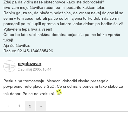
Zdaj pa da vidim naše slotechovce kako ste dobrodelni?
Evo vam mojo številko račun pa mi podarite kakšen tolar.
Rabim ga, za to, da plačam položnice, da vrnem nekaj dolgov ki so
se mi v tem času nabrali pa če so bili lajensi toliko dobri da so mi
pomagali pa mi kupili opremo s katero lahko delam pa bodite še vi!
Vglavnem lepa hvala vsem!
Če pa bo kdo rabil kakšna dodatna pojasnila pa me lahko vpraša
tukaj!
Aja še številka:
Račun: 02145-1340385426
cryptozaver
::
26. maj 2005, 16:44
Poskus na tromostovju. Mesecni dohodki visoko presegajo
povprecno neto placo v SLO. Ce si odmislis ponos ni tako slabo za
tak denar. Pa se na zraku si.
«
1
2
»