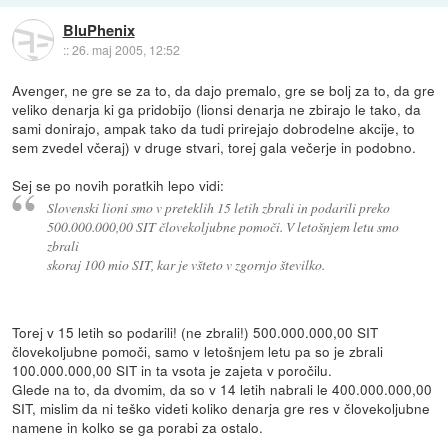
BluPhenix
::
26. maj 2005, 12:52
Avenger, ne gre se za to, da dajo premalo, gre se bolj za to, da gre
veliko denarja ki ga pridobijo (lionsi denarja ne zbirajo le tako, da
sami donirajo, ampak tako da tudi prirejajo dobrodelne akcije, to
sem zvedel včeraj) v druge stvari, torej gala večerje in podobno.
Sej se po novih poratkih lepo vidi:
Slovenski lioni smo v preteklih 15 letih zbrali in podarili preko
500.000.000,00 SIT človekoljubne pomoči. V letošnjem letu smo
zbrali
skoraj 100 mio SIT, kar je všteto v zgornjo številko.
Torej v 15 letih so podarili! (ne zbrali!) 500.000.000,00 SIT
človekoljubne pomoči, samo v letošnjem letu pa so je zbrali
100.000.000,00 SIT in ta vsota je zajeta v poročilu.
Glede na to, da dvomim, da so v 14 letih nabrali le 400.000.000,00
SIT, mislim da ni teško videti koliko denarja gre res v človekoljubne
namene in kolko se ga porabi za ostalo.