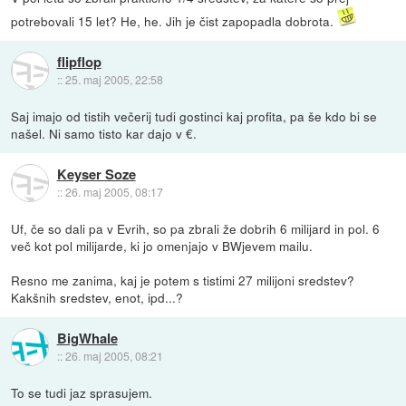
potrebovali 15 let? He, he. Jih je čist zapopadla dobrota.
flipflop
::
25. maj 2005, 22:58
Saj imajo od tistih večerij tudi gostinci kaj profita, pa še kdo bi se
našel. Ni samo tisto kar dajo v €.
Keyser Soze
::
26. maj 2005, 08:17
Uf, če so dali pa v Evrih, so pa zbrali že dobrih 6 milijard in pol. 6
več kot pol milijarde, ki jo omenjajo v BWjevem mailu.
Resno me zanima, kaj je potem s tistimi 27 milijoni sredstev?
Kakšnih sredstev, enot, ipd...?
BigWhale
::
26. maj 2005, 08:21
To se tudi jaz sprasujem.