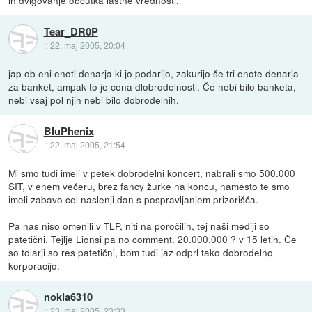
in dvigovanje občutka lastne vrednosti.
Tear_DR0P
::
22. maj 2005, 20:04
jap ob eni enoti denarja ki jo podarijo, zakurijo še tri enote denarja
za banket, ampak to je cena dlobrodelnosti. Če nebi bilo banketa,
nebi vsaj pol njih nebi bilo dobrodelnih.
BluPhenix
::
22. maj 2005, 21:54
Mi smo tudi imeli v petek dobrodelni koncert, nabrali smo 500.000
SIT, v enem večeru, brez fancy žurke na koncu, namesto te smo
imeli zabavo cel naslenji dan s pospravljanjem prizorišča.
Pa nas niso omenili v TLP, niti na poročilih, tej naši mediji so
patetični. Tejlje Lionsi pa no comment. 20.000.000 ? v 15 letih. Če
so tolarji so res patetični, bom tudi jaz odprl tako dobrodelno
korporacijo.
nokia6310
::
23. maj 2005, 23:33