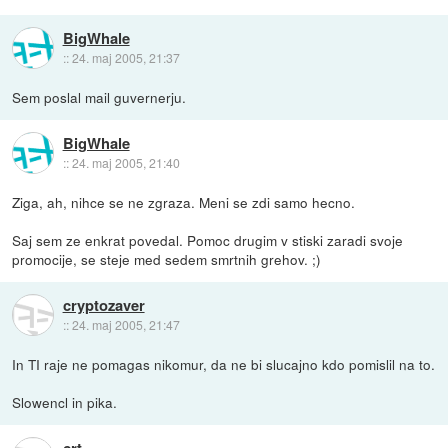
BigWhale
::
24. maj 2005, 21:37
Sem poslal mail guvernerju.
BigWhale
::
24. maj 2005, 21:40
Ziga, ah, nihce se ne zgraza. Meni se zdi samo hecno.
Saj sem ze enkrat povedal. Pomoc drugim v stiski zaradi svoje
promocije, se steje med sedem smrtnih grehov. ;)
cryptozaver
::
24. maj 2005, 21:47
In TI raje ne pomagas nikomur, da ne bi slucajno kdo pomislil na to.
Slowencl in pika.
crt