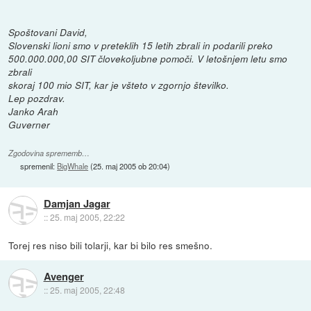
Spoštovani David,
Slovenski lioni smo v preteklih 15 letih zbrali in podarili preko
500.000.000,00 SIT človekoljubne pomoči. V letošnjem letu smo
zbrali
skoraj 100 mio SIT, kar je všteto v zgornjo številko.
Lep pozdrav.
Janko Arah
Guverner
Zgodovina sprememb…
spremenil:
BigWhale
(
25. maj 2005 ob 20:04
)
Damjan Jagar
::
25. maj 2005, 22:22
Torej res niso bili tolarji, kar bi bilo res smešno.
Avenger
::
25. maj 2005, 22:48