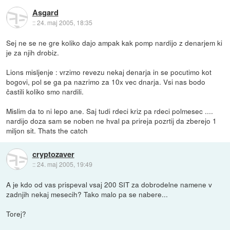
Asgard
::
24. maj 2005, 18:35
Sej ne se ne gre koliko dajo ampak kak pomp nardijo z denarjem ki
je za njih drobiz.
Lions misljenje : vrzimo revezu nekaj denarja in se pocutimo kot
bogovi, pol se ga pa nazrimo za 10x vec dnarja. Vsi nas bodo
častili koliko smo nardili.
Mislim da to ni lepo ane. Saj tudi rdeci kriz pa rdeci polmesec ....
nardijo doza sam se noben ne hval pa prireja pozrtij da zberejo 1
miljon sit. Thats the catch
cryptozaver
::
24. maj 2005, 19:49
A je kdo od vas prispeval vsaj 200 SIT za dobrodelne namene v
zadnjih nekaj mesecih? Tako malo pa se nabere...
Torej?