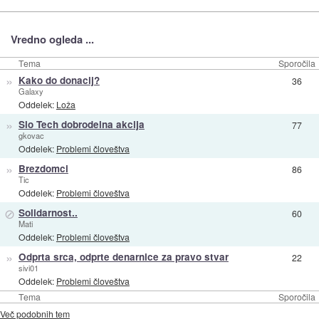
Vredno ogleda ...
Tema
Sporočila
»
Kako do donacij?
36
Galaxy
Oddelek:
Loža
»
Slo Tech dobrodelna akcija
77
gkovac
Oddelek:
Problemi človeštva
»
Brezdomci
86
Tic
Oddelek:
Problemi človeštva
⊘
Solidarnost..
60
Mati
Oddelek:
Problemi človeštva
»
Odprta srca, odprte denarnice za pravo stvar
22
sivi01
Oddelek:
Problemi človeštva
Tema
Sporočila
Več podobnih tem