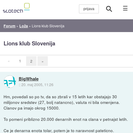
☰
Forum
»
Loža
»
Lions klub Slovenija
Lions klub Slovenija
«
1
2
»
BigWhale
::
20. maj 2005, 11:26
Hm, povedali so po tv, da so zbrali v 15 letih kar obstajajo 30
milijonov sredstev (27, bolj natancno), valuta ni bila omenjena.
Clanov pa imajo okrog 15000.
To pomeni priblizno 20.000 denarnih enot na clana v petnajst letih.
Ce je denarna enota tolar, potem je to naravnost pateticno.