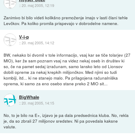
::
20. maj 2005, 12:19
Zanimivo bi bilo videti kolikšno premoženje imajo v lasti člani tehle
Levčkov. Pa koliko promila prispevajo v dobrodelne namene.
V-i-p
::
20. maj 2005, 14:12
BW, nekako bi dvomil v tole informacijo, vsaj kar se tiče tolarjev (27
MIO), ker že sam poznam vsaj na videz nekaj oseb in društev ki
so, če na pamet sedaj izračunam, samo lansko leto od Lionsov
dobili opreme za nekaj krepkih milijončkov. Med njimi so tudi
kombiji, itd... ki ne stanejo malo. Pa prilagojena računalniška
oprema, ki samo za eno osebo stane preko 2 MIO sit...
BigWhale
::
20. maj 2005, 14:15
No, to je bilo na E+, izjavo je pa dala predsednica kluba. No, rekla
je, da so zbrali 27 milijonov sredstev. Ni pa povedala kaksne
valute.