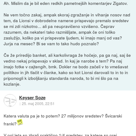
Ah. Mislim da je bil eden redkih pametnejših komentarjev Zigatov.
Ne vem točno zakaj, ampak skoraj-zgražanje in vihanje nosov nad
tem, da Lionsi v dobrodelne namene prispevajo premalo sredstev
se mi zdi nizkotno... ali pa neupravičeno vzvišeno. Čeprav
razumem, da nekateri tako razmišljate, ampak če oni toliko
zaslužijo, koliko pa vi prispevate ljudem, ki imajo manj od vas?
Jurja na mesec? Bi se vam to tako hudo poznalo?
Če že priredijo banket, ali karkolivraga že hočejo, pa ga naj, saj še
vedno nekaj prispevajo v sklad. In kaj je narobe s tem? Pa naj
imajo fotke v cajtengih, bmk. Dokler ne bodo začeli v to vmešavat
politikov in jih tlačit v članke, kako so kot Lionsi darovali to in to in
pripomogli k izboljšanju standarda naroda, to bi mi šlo pa na
kozlanje.
Keyser Soze
::
25. maj 2005, 22:51
Katera valuta pa je to potem? 27 milijonov sredstev? Švicarski
franki?
V pol leta so zbrali praktično 1/4 sredstev, za katere so prej