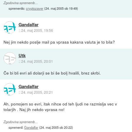
Zgodovina sprememb…
spremenilo:
cryptozaver
(
24. maj 2005 ob 19:49
)
Gandalfar
::
24. maj 2005, 19:56
Nej jim nekdo poslje mail pa vprasa kaksna valuta je to bila?
Utk
::
24. maj 2005, 20:01
Če bi bli evri ali dolarji se bi še bolj hvalili, brez skrbi.
Gandalfar
::
24. maj 2005, 20:21
Ah, pomojem so evri, itak nihce od teh ljudi ne razmislja vec v
tolarjih . Naj jih nekdo vprasa no!
Zgodovina sprememb…
spremenil:
Gandalfar
(
24. maj 2005 ob 20:22
)