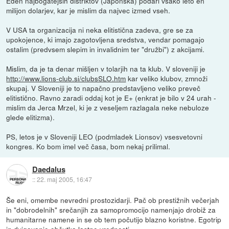
Eden najbogatejših distriktov (Japonska) podari vsako leto en
milijon dolarjev, kar je mislim da najvec izmed vseh.
V USA ta organizacija ni neka elitistična zadeva, gre se za
upokojence, ki imajo zagotovljena sredstva, vendar pomagajo
ostalim (predvsem slepim in invalidnim ter "družbi") z akcijami.
Mislim, da je ta denar mišljen v tolarjih na ta klub. V sloveniji je
http://www.lions-club.si/clubsSLO.htm
kar veliko klubov, zmnoži
skupaj. V Sloveniji je to napačno predstavljeno veliko preveč
elitistično. Ravno zaradi oddaj kot je E+ (enkrat je bilo v 24 urah -
mislim da Jerca Mrzel, ki je z veseljem razlagala neke nebuloze
glede elitizma).
PS, letos je v Sloveniji LEO (podmladek Lionsov) vsesvetovni
kongres. Ko bom imel več časa, bom nekaj prilimal.
Daedalus
::
22. maj 2005, 16:47
Še eni, omembe nevredni prostozidarji. Pač ob prestižnih večerjah
in "dobrodelnih" srečanjih za samopromocijo namenjajo drobiž za
humanitarne namene in se ob tem počutijo blazno koristne. Egotrip