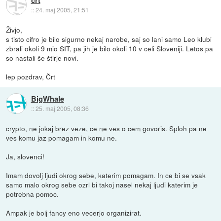
::
24. maj 2005, 21:51
Živjo,
s tisto cifro je bilo sigurno nekaj narobe, saj so lani samo Leo klubi
zbrali okoli 9 mio SIT, pa jih je bilo okoli 10 v celi Sloveniji. Letos pa
so nastali še štirje novi.
lep pozdrav, Črt
BigWhale
::
25. maj 2005, 08:36
crypto, ne jokaj brez veze, ce ne ves o cem govoris. Sploh pa ne
ves komu jaz pomagam in komu ne.
Ja, slovenci!
Imam dovolj ljudi okrog sebe, katerim pomagam. In ce bi se vsak
samo malo okrog sebe ozrl bi takoj nasel nekaj ljudi katerim je
potrebna pomoc.
Ampak je bolj fancy eno vecerjo organizirat.