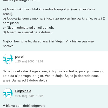
a) Nisem nikomur rihtal študentskih napotnic (me niti nihče ni
prosil),
b) Ugovarjal sem samo na 2 kazni za nepravilno parkiranje, ostali 2
sem plačal.
c) Nisem odmetaval smeti po tleh.
d) Nisem se švercal na avtobusu.
Najbolj hecno je to, da so vsa štiri "dejanja" v bistvu pasivne
narave.
perci
::
25. maj 2005, 19:01
Si pa počel kake druge stvari, ki ti jih ni bilo treba, pa si jih vseeno,
zato da si pomagal drugim. Vse to šteje. Sej to je dobrodelnost,
ane? Da narediš dobro delo?
BigWhale
::
25. maj 2005, 19:06
V bistvu sem dobil odgovor: