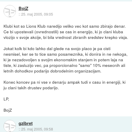
BojZ
::
25. maj 2005, 09:05
Klubi kot so Lions Klub naredijo veliko vec kot samo zbirajo denar.
Ce bi upostevali (ovrednostili) se cas in energijo, ki jo clani kluba
vlozijo v svoje akcije, bi bila vrednost zbranih sredstev krepko visja.
Jokat kolk bi kdo lahko dal glede na svojo placo je pa cisti
nesmisel, ker se to tice samo posameznika, ki donira in ne nekoga,
ki je nezadovoljen s svojim ekonomskim stanjem in potem laja na
tiste, ki zasluzijo vec, pa proporcionalno "samo" 10% mesecnih ali
letnih dohodkov podarijo dobrodelnim organizacijam.
Konec koncev pa ni vse v denarju ampak tudi v casu in energiji, ki
ju clani takih drustev podarijo.
LP,
BojZ
gzibret
::
25. maj 2005, 09:58