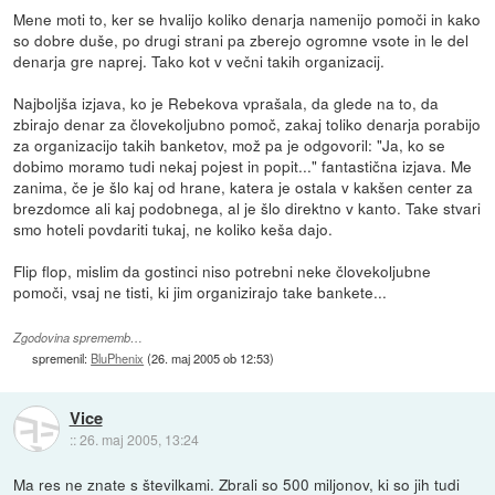
Mene moti to, ker se hvalijo koliko denarja namenijo pomoči in kako
so dobre duše, po drugi strani pa zberejo ogromne vsote in le del
denarja gre naprej. Tako kot v večni takih organizacij.
Najboljša izjava, ko je Rebekova vprašala, da glede na to, da
zbirajo denar za človekoljubno pomoč, zakaj toliko denarja porabijo
za organizacijo takih banketov, mož pa je odgovoril: "Ja, ko se
dobimo moramo tudi nekaj pojest in popit..." fantastična izjava. Me
zanima, če je šlo kaj od hrane, katera je ostala v kakšen center za
brezdomce ali kaj podobnega, al je šlo direktno v kanto. Take stvari
smo hoteli povdariti tukaj, ne koliko keša dajo.
Flip flop, mislim da gostinci niso potrebni neke človekoljubne
pomoči, vsaj ne tisti, ki jim organizirajo take bankete...
Zgodovina sprememb…
spremenil:
BluPhenix
(
26. maj 2005 ob 12:53
)
Vice
::
26. maj 2005, 13:24
Ma res ne znate s številkami. Zbrali so 500 miljonov, ki so jih tudi