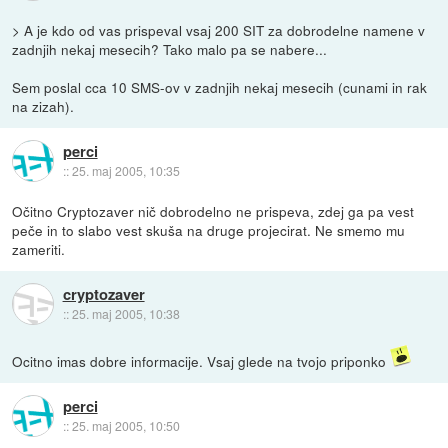
> A je kdo od vas prispeval vsaj 200 SIT za dobrodelne namene v
zadnjih nekaj mesecih? Tako malo pa se nabere...
Sem poslal cca 10 SMS-ov v zadnjih nekaj mesecih (cunami in rak
na zizah).
perci
::
25. maj 2005, 10:35
Očitno Cryptozaver nič dobrodelno ne prispeva, zdej ga pa vest
peče in to slabo vest skuša na druge projecirat. Ne smemo mu
zameriti.
cryptozaver
::
25. maj 2005, 10:38
Ocitno imas dobre informacije. Vsaj glede na tvojo priponko
perci
::
25. maj 2005, 10:50