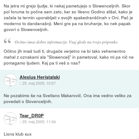
Na jetra mi grejo ljudje, ki nekaj pametujejo o Slowenceljnih. Skor
pol foruma to počne sam zato, ker so Vesno Godino slišal, kako je
začela ta termin uporabljati v svojih spakedranščinah v Oni. Pač je
moderno to dandanašnji. Meni gre pa na bruhanje, ko nek papak
govori o Slowenceljnih.
Ocitno imas dobre informacije. Vsaj glede na tvojo priponko
Očitno jih imaš tudi ti, drugače verjetno ne bi tako vehementno
mahal z oznakami ala "Slowencelj" in pametoval, kako mi pa nič ne
pomagamo ljudem. Kaj pa ti veš o nas?
Alexius Heristalski
::
25. maj 2005, 10:57
Ne pozabimo še na Svetlano Makarovič. Ona ima vedno veliko za
povedati o Slovenceljnih.
Tear_DR0P
::
25. maj 2005, 11:04
Lions klub sux