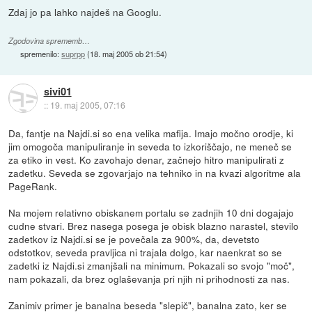
Zdaj jo pa lahko najdeš na Googlu.
Zgodovina sprememb…
spremenilo:
suprpp
(
18. maj 2005 ob 21:54
)
sivi01
::
19. maj 2005, 07:16
Da, fantje na Najdi.si so ena velika mafija. Imajo močno orodje, ki
jim omogoča manipuliranje in seveda to izkoriščajo, ne meneč se
za etiko in vest. Ko zavohajo denar, začnejo hitro manipulirati z
zadetku. Seveda se zgovarjajo na tehniko in na kvazi algoritme ala
PageRank.
Na mojem relativno obiskanem portalu se zadnjih 10 dni dogajajo
cudne stvari. Brez nasega posega je obisk blazno narastel, stevilo
zadetkov iz Najdi.si se je povečala za 900%, da, devetsto
odstotkov, seveda pravljica ni trajala dolgo, kar naenkrat so se
zadetki iz Najdi.si zmanjšali na minimum. Pokazali so svojo "moč",
nam pokazali, da brez oglaševanja pri njih ni prihodnosti za nas.
Zanimiv primer je banalna beseda "slepič", banalna zato, ker se