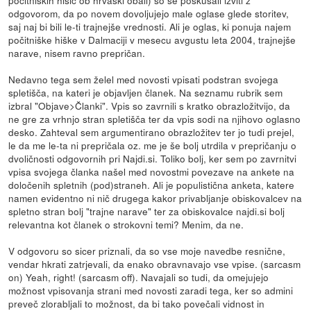
odgovorom, da po novem dovoljujejo male oglase glede storitev,
saj naj bi bili le-ti trajnejše vrednosti. Ali je oglas, ki ponuja najem
počitniške hiške v Dalmaciji v mesecu avgustu leta 2004, trajnejše
narave, nisem ravno prepričan.
Nedavno tega sem želel med novosti vpisati podstran svojega
spletišča, na kateri je objavljen članek. Na seznamu rubrik sem
izbral "Objave>Članki". Vpis so zavrnili s kratko obrazložitvijo, da
ne gre za vrhnjo stran spletišča ter da vpis sodi na njihovo oglasno
desko. Zahteval sem argumentirano obrazložitev ter jo tudi prejel,
le da me le-ta ni prepričala oz. me je še bolj utrdila v prepričanju o
dvoličnosti odgovornih pri Najdi.si. Toliko bolj, ker sem po zavrnitvi
vpisa svojega članka našel med novostmi povezave na ankete na
določenih spletnih (pod)straneh. Ali je populistična anketa, katere
namen evidentno ni nič drugega kakor privabljanje obiskovalcev na
spletno stran bolj "trajne narave" ter za obiskovalce najdi.si bolj
relevantna kot članek o strokovni temi? Menim, da ne.
V odgovoru so sicer priznali, da so vse moje navedbe resnične,
vendar hkrati zatrjevali, da enako obravnavajo vse vpise. (sarcasm
on) Yeah, right! (sarcasm off). Navajali so tudi, da omejujejo
možnost vpisovanja strani med novosti zaradi tega, ker so admini
preveč zlorabljali to možnost, da bi tako povečali vidnost in