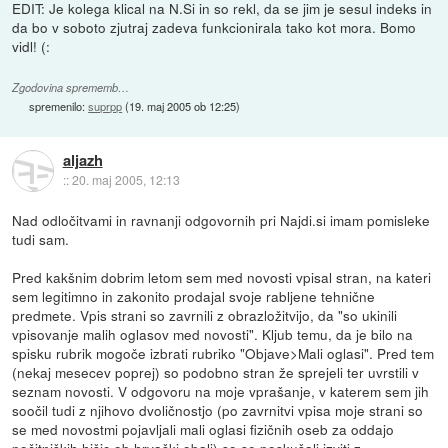
EDIT: Je kolega klical na N.Si in so rekl, da se jim je sesul indeks in
da bo v soboto zjutraj zadeva funkcionirala tako kot mora. Bomo
vidl! (:
Zgodovina sprememb…
spremenilo:
suprpp
(
19. maj 2005 ob 12:25
)
aljazh
::
20. maj 2005, 12:13
Nad odločitvami in ravnanji odgovornih pri Najdi.si imam pomisleke
tudi sam.
Pred kakšnim dobrim letom sem med novosti vpisal stran, na kateri
sem legitimno in zakonito prodajal svoje rabljene tehnične
predmete. Vpis strani so zavrnili z obrazložitvijo, da "so ukinili
vpisovanje malih oglasov med novosti". Kljub temu, da je bilo na
spisku rubrik mogoče izbrati rubriko "Objave>Mali oglasi". Pred tem
(nekaj mesecev poprej) so podobno stran že sprejeli ter uvrstili v
seznam novosti. V odgovoru na moje vprašanje, v katerem sem jih
soočil tudi z njihovo dvoličnostjo (po zavrnitvi vpisa moje strani so
se med novostmi pojavljali mali oglasi fizičnih oseb za oddajo
počitniških hišic ob hrvaški obali) so se poskušali izviti z