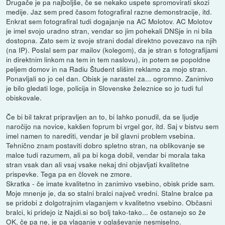
Drugače je pa najboljše, če se nekako uspete spromovirati skozi
medije. Jaz sem pred časom fotografiral razne demonstracije, itd.
Enkrat sem fotografiral tudi dogajanje na AC Molotov. AC Molotov
je imel svojo uradno stran, vendar so jim pohekali DNSje in ni bila
dostopna. Zato sem iz svoje strani dodal direktno povezavo na njih
(na IP). Poslal sem par mailov (kolegom), da je stran s fotografijami
in direktnim linkom na tem in tem naslovu), in potem se popoldne
peljem domov in na Radiu Študent slišim reklamo za mojo stran.
Ponavljali so jo cel dan. Obisk je narastel za... ogromno. Zanimivo
je bilo gledati loge, policija in Slovenske železnice so jo tudi ful
obiskovale.
Če bi bil takrat pripravljen an to, bi lahko ponudil, da se ljudje
naročijo na novice, kakšen foprum bi vrgel gor, itd. Saj v bistvu sem
imel namen to narediti, vendar je bil glavni problem vsebina.
Tehnično znam postaviti dobro spletno stran, na oblikovanje se
malce tudi razumem, ali pa bi koga dobil, vendar bi morala taka
stran vsak dan ali vsaj vsake nekaj dni objavljati kvalitetne
prispevke. Tega pa en človek ne zmore.
Skratka - če imate kvalitetno in zanimivo vsebino, obisk pride sam.
Moje mnenje je, da so stalni bralci največ vredni. Stalne bralce pa
se pridobi z dolgotrajnim vlaganjem v kvalitetno vsebino. Občasni
bralci, ki pridejo iz Najdi.si so bolj tako-tako... če ostanejo so že
OK, če pa ne, je pa vlaganje v oglaševanje nesmiselno.