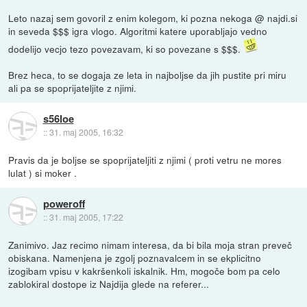
Leto nazaj sem govoril z enim kolegom, ki pozna nekoga @ najdi.si
in seveda $$$ igra vlogo. Algoritmi katere uporabljajo vedno
dodelijo vecjo tezo povezavam, ki so povezane s $$$.
Brez heca, to se dogaja ze leta in najboljse da jih pustite pri miru
ali pa se spoprijateljite z njimi.
s56loe
::
31. maj 2005, 16:32
Pravis da je boljse se spoprijateljiti z njimi ( proti vetru ne mores
lulat ) si moker .
poweroff
::
31. maj 2005, 17:22
Zanimivo. Jaz recimo nimam interesa, da bi bila moja stran preveč
obiskana. Namenjena je zgolj poznavalcem in se ekplicitno
izogibam vpisu v kakršenkoli iskalnik. Hm, mogoče bom pa celo
zablokiral dostope iz Najdija glede na referer...