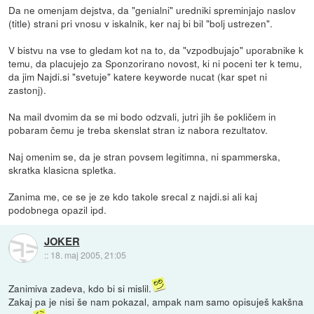
Da ne omenjam dejstva, da "genialni" uredniki spreminjajo naslov
(title) strani pri vnosu v iskalnik, ker naj bi bil "bolj ustrezen".
V bistvu na vse to gledam kot na to, da "vzpodbujajo" uporabnike k
temu, da placujejo za Sponzorirano novost, ki ni poceni ter k temu,
da jim Najdi.si "svetuje" katere keyworde nucat (kar spet ni
zastonj).
Na mail dvomim da se mi bodo odzvali, jutri jih še pokličem in
pobaram čemu je treba skenslat stran iz nabora rezultatov.
Naj omenim se, da je stran povsem legitimna, ni spammerska,
skratka klasicna spletka.
Zanima me, ce se je ze kdo takole srecal z najdi.si ali kaj
podobnega opazil ipd.
JOKER
::
18. maj 2005, 21:05
Zanimiva zadeva, kdo bi si mislil.
Zakaj pa je nisi še nam pokazal, ampak nam samo opisuješ kakšna