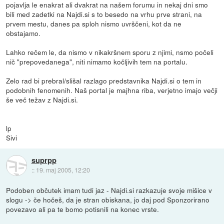
pojavlja le enakrat ali dvakrat na našem forumu in nekaj dni smo
bili med zadetki na Najdi.si s to besedo na vrhu prve strani, na
prvem mestu, danes pa sploh nismo uvrščeni, kot da ne
obstajamo.
Lahko rečem le, da nismo v nikakršnem sporu z njimi, nsmo počeli
nič "prepovedanega", niti nimamo kočljivih tem na portalu.
Zelo rad bi prebral/slišal razlago predstavnika Najdi.si o tem in
podobnih fenomenih. Naš portal je majhna riba, verjetno imajo večji
še več težav z Najdi.si.
lp
Sivi
suprpp
::
19. maj 2005, 12:20
Podoben občutek imam tudi jaz - Najdi.si razkazuje svoje mišice v
slogu -> če hočeš, da je stran obiskana, jo daj pod Sponzorirano
povezavo ali pa te bomo potisnili na konec vrste.