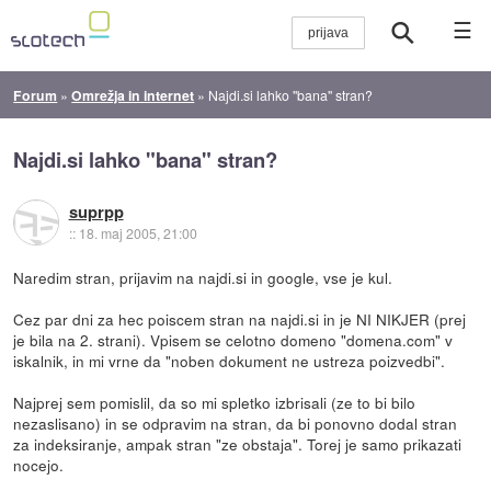
☰
Forum
»
Omrežja in internet
»
Najdi.si lahko "bana" stran?
Najdi.si lahko "bana" stran?
suprpp
::
18. maj 2005, 21:00
Naredim stran, prijavim na najdi.si in google, vse je kul.
Cez par dni za hec poiscem stran na najdi.si in je NI NIKJER (prej
je bila na 2. strani). Vpisem se celotno domeno "domena.com" v
iskalnik, in mi vrne da "noben dokument ne ustreza poizvedbi".
Najprej sem pomislil, da so mi spletko izbrisali (ze to bi bilo
nezaslisano) in se odpravim na stran, da bi ponovno dodal stran
za indeksiranje, ampak stran "ze obstaja". Torej je samo prikazati
nocejo.