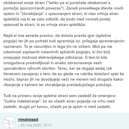
obiskanost svoje strani ("lahko pa si povečate obiskanost s
pomočjo sponzoriranih povezav"). Zaradi prevelikega števila novih
vpisov in "zlorabljanja" z vpisovanjem strani, ki niso vrhnja stran
spletišča naj bi se zato odločili, da bodo med novosti poslej
vpisovali le strani, ki so vrhnja stran spletišča.
Najdi.si ima seveda pravico, da določa pravila igre (splošne
pogoje) ter jih po potrebi tudi spreminja oz. prilagaja spremenjenim
razmeram. To je razumljivo in tega jim ne očitam. Moti pa me
odsotnost zapisanih natančnih splošnih pogojev, ki čim bolj
omejujejo možnost diskrecijskega odločanja. S tem bi bila
omogočena predvidljivost in enako obravnavanje vseh
uporabnikov njihovih storitev. Temu, kar se dogaja sedaj (ob
hkratnem zavajanju s tem, da so glede na rubrike določeni vpisi še
možni, čeprav jih ne dovoljujejo več) ne morem reči drugače kakor
ribarjenje v kalnem ter zlorabljanje prevladujočega položaja.
Tudi na primeru svoje spletne strani sem zasledil že omenjeno
"čudno indeksiranje", ko se včasih stran pojavlja na vrhu med
zadetki, drugič pri koncu, včasih pa je sploh ni med zadetki.
meatwaad
::
26. maj 2005, 18:10