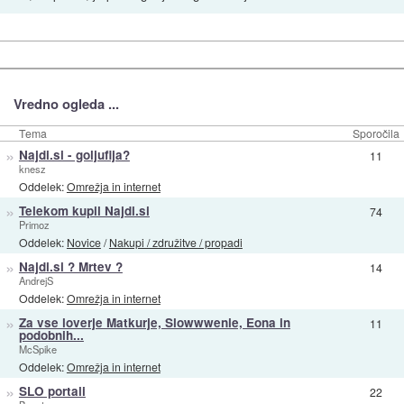
Vredno ogleda ...
Tema
Sporočila
»
Najdi.si - goljufija?
11
knesz
Oddelek:
Omrežja in internet
»
Telekom kupil Najdi.si
74
Primoz
Oddelek:
Novice
/
Nakupi / združitve / propadi
»
Najdi.si ? Mrtev ?
14
AndrejS
Oddelek:
Omrežja in internet
»
Za vse loverje Matkurje, Slowwwenie, Eona in
11
podobnih...
McSpike
Oddelek:
Omrežja in internet
»
SLO portali
22