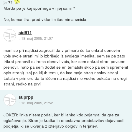
je ??
Morda pa je kaj spornega v njej sami ?
No, komentirat pred videnim itaq nima smisla.
sid911
::
18. maj 2005, 21:07
meni so pri najdi.si zagrozili da v primeru če še enkrat obnovim
vpis svoje strani mi jo izbrišejo iz svojega imenika. sem se pa zato
trikrat prenovil oziroma obnovil vpis, ker sem enkrat stran povsem
prenovil, nato pa sem dodal še en tematski sklop pa sem spremenil
opis strani)..zaj pa kljub temu, da ima moja stran naslov strani
Letala v primeru da to iščem na najdi.si me vedno pokaže na drugi
strani, redko na prvi
suprpp
::
18. maj 2005, 21:52
JOKER: linka nisem podal, ker bi lahko kdo pojamral da gre za
oglaševanje. Stran je kratka in enostavna predstavitev dejavnosti
podjetja, ki se ukvarja z izterjavo dolgov in terjatev.