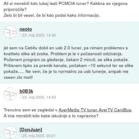
Ali si morebiti kdo tukaj lasti PCMCIA tuner? Kakšna so njegova
priporočila?
Zelo bi bil vesel, če bi kdo podal kako informacijo.
neoto
::
23. maj 2005, 14:36
jst sem na Cebitu dobil en usb 2.0 tuner, pa nimam problemov s
kvaliteto slike ali zvoka. Problem je le v počasnosti odzivanja.
Poženem program za gledanje, čakam 2 minuti, se slika pokaže.
Pritisnem tipko za premik kanala, počakam ~10 sekund ter se slike
pokaže,.... Ne vem, če je to normalno za usb tunerje, ampak me
vseen zlo moti!
b0B3k
::
23. maj 2005, 14:43
Trenutno sem se zagledal v
AverMedia TV tuner AverTV CardBus
.
A ima morebiti kdo kake iskušnje s to napravico?
[DonJuan]
::
25. maj 2005, 00:21