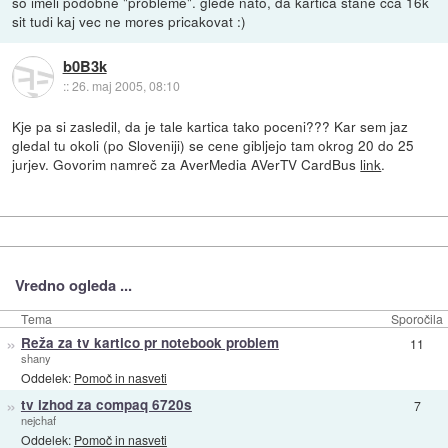
so imeli podobne "probleme". glede nato, da kartica stane cca 16k
sit tudi kaj vec ne mores pricakovat :)
b0B3k
::
26. maj 2005, 08:10
Kje pa si zasledil, da je tale kartica tako poceni??? Kar sem jaz
gledal tu okoli (po Sloveniji) se cene gibljejo tam okrog 20 do 25
jurjev. Govorim namreč za AverMedia AVerTV CardBus
link
.
Vredno ogleda ...
Tema
Sporočila
»
Reža za tv kartico pr notebook problem
11
shany
Oddelek:
Pomoč in nasveti
»
tv izhod za compaq 6720s
7
nejchaf
Oddelek:
Pomoč in nasveti