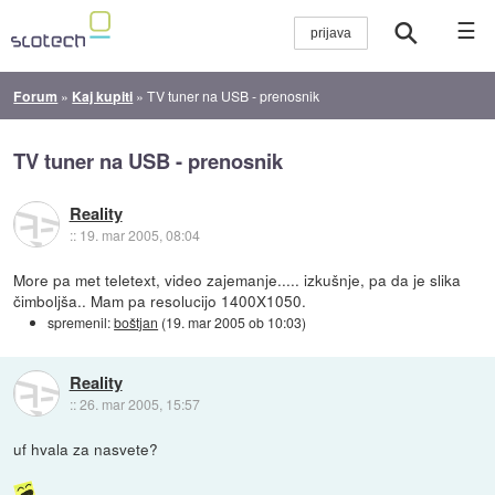
☰
Forum
»
Kaj kupiti
»
TV tuner na USB - prenosnik
TV tuner na USB - prenosnik
Reality
::
19. mar 2005, 08:04
More pa met teletext, video zajemanje..... izkušnje, pa da je slika
čimboljša.. Mam pa resolucijo 1400X1050.
spremenil:
boštjan
(
19. mar 2005 ob 10:03
)
Reality
::
26. mar 2005, 15:57
uf hvala za nasvete?