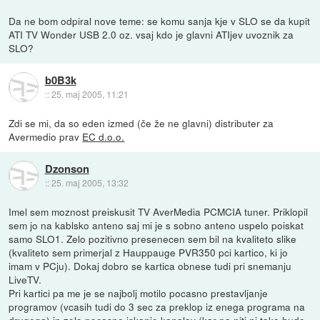
Da ne bom odpiral nove teme: se komu sanja kje v SLO se da kupit
ATI TV Wonder USB 2.0 oz. vsaj kdo je glavni ATIjev uvoznik za
SLO?
b0B3k
::
25. maj 2005, 11:21
Zdi se mi, da so eden izmed (če že ne glavni) distributer za
Avermedio prav
EC d.o.o.
Dzonson
::
25. maj 2005, 13:32
Imel sem moznost preiskusit TV AverMedia PCMCIA tuner. Priklopil
sem jo na kablsko anteno saj mi je s sobno anteno uspelo poiskat
samo SLO1. Zelo pozitivno presenecen sem bil na kvaliteto slike
(kvaliteto sem primerjal z Hauppauge PVR350 pci kartico, ki jo
imam v PCju). Dokaj dobro se kartica obnese tudi pri snemanju
LiveTV.
Pri kartici pa me je se najbolj motilo pocasno prestavljanje
programov (vcasih tudi do 3 sec za preklop iz enega programa na
drugega) in zelo pocasno iskanje kanalov (kar pa niti ni tako hudo