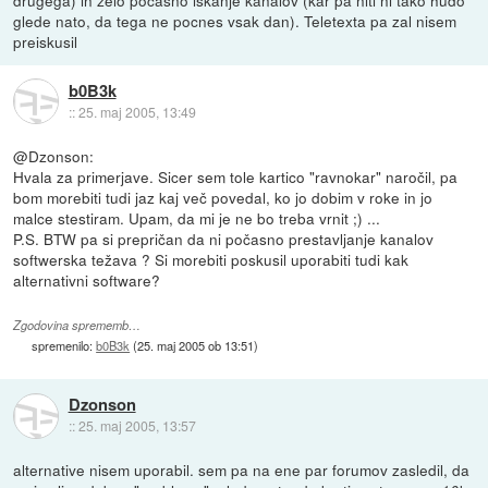
glede nato, da tega ne pocnes vsak dan). Teletexta pa zal nisem
preiskusil
b0B3k
::
25. maj 2005, 13:49
@Dzonson:
Hvala za primerjave. Sicer sem tole kartico "ravnokar" naročil, pa
bom morebiti tudi jaz kaj več povedal, ko jo dobim v roke in jo
malce stestiram. Upam, da mi je ne bo treba vrnit ;) ...
P.S. BTW pa si prepričan da ni počasno prestavljanje kanalov
softwerska težava ? Si morebiti poskusil uporabiti tudi kak
alternativni software?
Zgodovina sprememb…
spremenilo:
b0B3k
(
25. maj 2005 ob 13:51
)
Dzonson
::
25. maj 2005, 13:57
alternative nisem uporabil. sem pa na ene par forumov zasledil, da