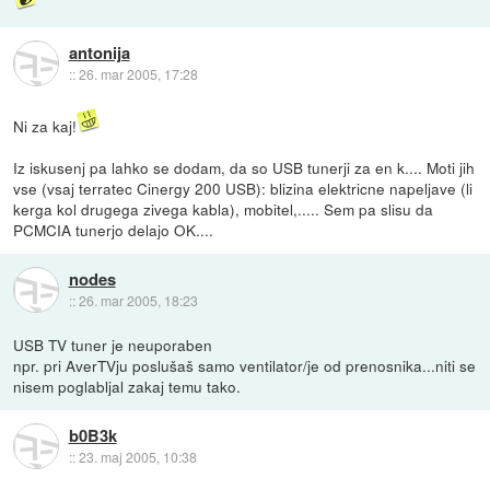
antonija
::
26. mar 2005, 17:28
Ni za kaj!
Iz iskusenj pa lahko se dodam, da so USB tunerji za en k.... Moti jih
vse (vsaj terratec Cinergy 200 USB): blizina elektricne napeljave (li
kerga kol drugega zivega kabla), mobitel,..... Sem pa slisu da
PCMCIA tunerjo delajo OK....
nodes
::
26. mar 2005, 18:23
USB TV tuner je neuporaben
npr. pri AverTVju poslušaš samo ventilator/je od prenosnika...niti se
nisem poglabljal zakaj temu tako.
b0B3k
::
23. maj 2005, 10:38