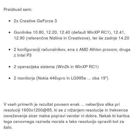
Preizkusil sem:
2x Creative GeForce 3
Gonilnike 10.80, 12.20, 12.40 (default WinXP RC1), 12.41,
12.90 (referenčne Nidiine in Creativove), ter še zadnje 14.20
2 konfiguraciji računalnikov, ena z AMD Athlon procom, druga
z Intel P3
2 operacijska sistema (Win2k in WinXP RC1)
2 monitorja (Nokia 446xpro in LG995e ... oba 19")
V vseh primerih je rezultat povsem enak ... neberljiva slika pri
resoluciji 1600x1200@85, ki se z nižanjem resolucije in frekvence
osveževanje sicer malce popravi vendar ni dobra. Nekak bi kartica
tega cenovnega razreda morala s tako resolucijo opraviti kot za
šalo.