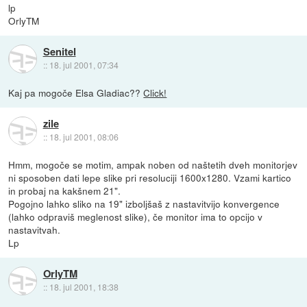
lp
OrlyTM
Senitel
::
18. jul 2001, 07:34
Kaj pa mogoče Elsa Gladiac??
Click!
zile
::
18. jul 2001, 08:06
Hmm, mogoče se motim, ampak noben od naštetih dveh monitorjev
ni sposoben dati lepe slike pri resoluciji 1600x1280. Vzami kartico
in probaj na kakšnem 21".
Pogojno lahko sliko na 19" izboljšaš z nastavitvijo konvergence
(lahko odpraviš meglenost slike), če monitor ima to opcijo v
nastavitvah.
Lp
OrlyTM
::
18. jul 2001, 18:38