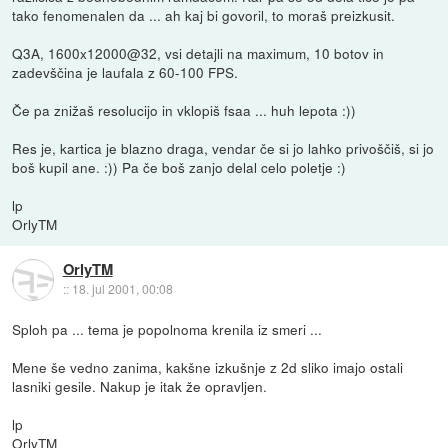
tako fenomenalen da ... ah kaj bi govoril, to moraš preizkusit.
Q3A, 1600x12000@32, vsi detajli na maximum, 10 botov in
zadevščina je laufala z 60-100 FPS.
Če pa znižaš resolucijo in vklopiš fsaa ... huh lepota :))
Res je, kartica je blazno draga, vendar če si jo lahko privoščiš, si jo
boš kupil ane. :)) Pa če boš zanjo delal celo poletje :)
lp
OrlyTM
OrlyTM
::
18. jul 2001, 00:08
Sploh pa ... tema je popolnoma krenila iz smeri ...
Mene še vedno zanima, kakšne izkušnje z 2d sliko imajo ostali
lasniki gesile. Nakup je itak že opravljen.
lp
OrlyTM