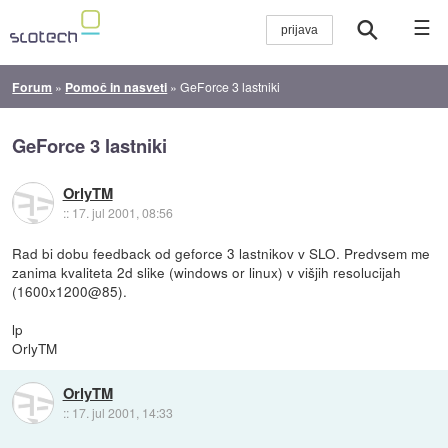
☰
Forum
»
Pomoč in nasveti
»
GeForce 3 lastniki
GeForce 3 lastniki
OrlyTM
::
17. jul 2001, 08:56
Rad bi dobu feedback od geforce 3 lastnikov v SLO. Predvsem me
zanima kvaliteta 2d slike (windows or linux) v višjih resolucijah
(1600x1200@85).
lp
OrlyTM
OrlyTM
::
17. jul 2001, 14:33