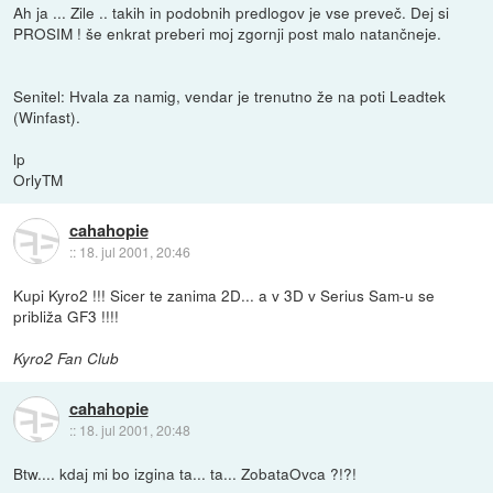
Ah ja ... Zile .. takih in podobnih predlogov je vse preveč. Dej si
PROSIM ! še enkrat preberi moj zgornji post malo natančneje.
Senitel: Hvala za namig, vendar je trenutno že na poti Leadtek
(Winfast).
lp
OrlyTM
cahahopie
::
18. jul 2001, 20:46
Kupi Kyro2 !!! Sicer te zanima 2D... a v 3D v Serius Sam-u se
približa GF3 !!!!
Kyro2 Fan Club
cahahopie
::
18. jul 2001, 20:48
Btw.... kdaj mi bo izgina ta... ta... ZobataOvca ?!?!