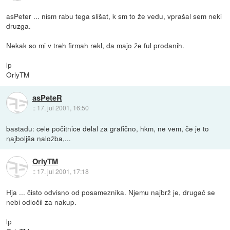
asPeter ... nism rabu tega slišat, k sm to že vedu, vprašal sem neki
druzga.
Nekak so mi v treh firmah rekl, da majo že ful prodanih.
lp
OrlyTM
asPeteR
::
17. jul 2001, 16:50
bastadu: cele počitnice delal za grafično, hkm, ne vem, če je to
najboljša naložba,...
OrlyTM
::
17. jul 2001, 17:18
Hja ... čisto odvisno od posameznika. Njemu najbrž je, drugač se
nebi odločil za nakup.
lp