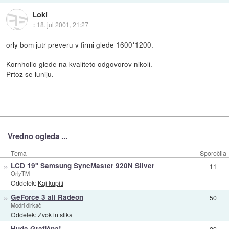
Loki
::
18. jul 2001, 21:27
orly bom jutr preveru v firmi glede 1600*1200.
Kornholio glede na kvaliteto odgovorov nikoli.
Prtoz se luniju.
Vredno ogleda ...
Tema
Sporočila
»
LCD 19" Samsung SyncMaster 920N Silver
11
OrlyTM
Oddelek:
Kaj kupiti
»
GeForce 3 ali Radeon
50
Modri dirkač
Oddelek:
Zvok in slika
»
Huda Grafična!