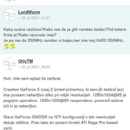
LordWorm
::
18. jul 2001, 01:37
Kaka cudna razlicica?Kako ves da je glih ramdac beden?Od katere
firme je?Kako racunalo mas?
Je pa res da 350MHz ramdac ni bajen,ker ima moj G400 300MHz..
OrlyTM
::
18. jul 2001, 06:59
Huh, tole sem spisal že večkrat.
Creative GeForce 3 (vsaj 2 izmed primerkov, ki sem jih testiral jaz)
ima povsem neberljivo sliko pri višjih resolucijah. 1280x1024@85 je
pogojno uporabno. 1600x1200@85 neuporabno, povzroči solzne
oči in je neberljivo.
Stara GeForce 256DDR na ISTI konfiguraciji v teh resolucijah
deluje odlično. Prav tako en poceni krneki ATI Rage Pro based
card.