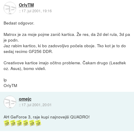
OrlyTM
::
17. jul 2001, 19:16
Bedast odgovor.
Matrox je za moje pojme zanič kartica. Že res, da 2d del rula, 3d pa
je podn.
Jaz rabim kartico, ki bo zadovoljivo počela oboje. Tko kot je to do
sedaj recimo GF256 DDR.
Creativove kartice imajo očitno probleme. Čakam drugo (Leadtek
oz. Asus), bomo videli.
lp
OrlyTM
omejc
::
17. jul 2001, 20:01
AH GeForce 3, raje kupi najnovejši QUADRO!