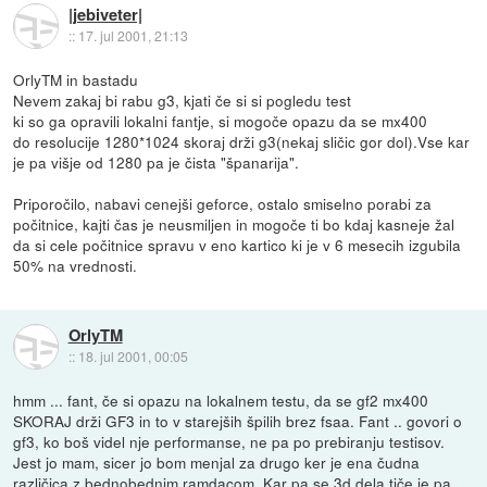
|jebiveter|
::
17. jul 2001, 21:13
OrlyTM in bastadu
Nevem zakaj bi rabu g3, kjati če si si pogledu test
ki so ga opravili lokalni fantje, si mogoče opazu da se mx400
do resolucije 1280*1024 skoraj drži g3(nekaj sličic gor dol).Vse kar
je pa višje od 1280 pa je čista "španarija".
Priporočilo, nabavi cenejši geforce, ostalo smiselno porabi za
počitnice, kajti čas je neusmiljen in mogoče ti bo kdaj kasneje žal
da si cele počitnice spravu v eno kartico ki je v 6 mesecih izgubila
50% na vrednosti.
OrlyTM
::
18. jul 2001, 00:05
hmm ... fant, če si opazu na lokalnem testu, da se gf2 mx400
SKORAJ drži GF3 in to v starejših špilih brez fsaa. Fant .. govori o
gf3, ko boš videl nje performanse, ne pa po prebiranju testisov.
Jest jo mam, sicer jo bom menjal za drugo ker je ena čudna
različica z bednobednim ramdacom. Kar pa se 3d dela tiče je pa