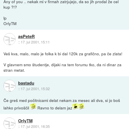
Any of you .. nekak mi v firmah zatrjujejo, da so jih prodal že cel
kup ?!?
lp
OrlyTM
asPeteR
::
17. jul 2001, 15:11
Veš kva, malo, malo je folka k bi dal 120k za grafično, pa če zlata!
V glavnem smo študentje, dijaki na tem forumu tko, da ni dinar za
stran metat.
bastadu
::
17. jul 2001, 15:32
Če greš med počitnicami delat nekam za mesec ali dva, si jo boš
lahko privoščil
Ravno to delam jaz
OrlyTM
::
17. jul 2001, 16:35