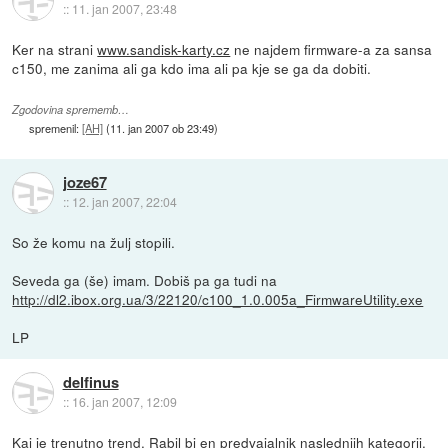
::
11. jan 2007, 23:48
Ker na strani
www.sandisk-karty.cz
ne najdem firmware-a za sansa
c150, me zanima ali ga kdo ima ali pa kje se ga da dobiti.
Zgodovina sprememb…
spremenil:
[AH]
(
11. jan 2007 ob 23:49
)
joze67
::
12. jan 2007, 22:04
So že komu na žulj stopili.
Seveda ga (še) imam. Dobiš pa ga tudi na
http://dl2.ibox.org.ua/3/22120/c100_1.0.005a_FirmwareUtility.exe
LP
delfinus
::
16. jan 2007, 12:09
Kaj je trenutno trend. Rabil bi en predvajalnik naslednjih kategorij.