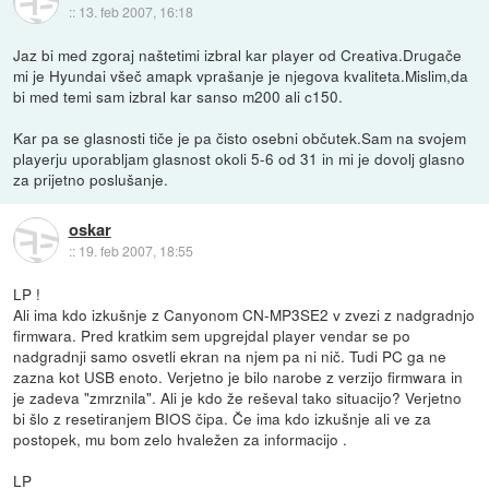
::
13. feb 2007, 16:18
Jaz bi med zgoraj naštetimi izbral kar player od Creativa.Drugače
mi je Hyundai všeč amapk vprašanje je njegova kvaliteta.Mislim,da
bi med temi sam izbral kar sanso m200 ali c150.
Kar pa se glasnosti tiče je pa čisto osebni občutek.Sam na svojem
playerju uporabljam glasnost okoli 5-6 od 31 in mi je dovolj glasno
za prijetno poslušanje.
oskar
::
19. feb 2007, 18:55
LP !
Ali ima kdo izkušnje z Canyonom CN-MP3SE2 v zvezi z nadgradnjo
firmwara. Pred kratkim sem upgrejdal player vendar se po
nadgradnji samo osvetli ekran na njem pa ni nič. Tudi PC ga ne
zazna kot USB enoto. Verjetno je bilo narobe z verzijo firmwara in
je zadeva "zmrznila". Ali je kdo že reševal tako situacijo? Verjetno
bi šlo z resetiranjem BIOS čipa. Če ima kdo izkušnje ali ve za
postopek, mu bom zelo hvaležen za informacijo .
LP