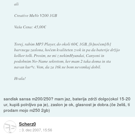
ali
Creative MuVo V200 1GB
Vaša Cena: 45,00€
Torej, rabim MP3 Player, do okoli 60€, 1GB, [b]nočem[/b]
barvnega zaslona, hočem kvaliteten zvok in pa da baterije držijo
kolkor tolk. Prosim, ne mi z nekimHyundai, Canyoni in
podobnim No-Name sekretom, ker mam 2 taka doma in sta
navan kur*c. Vem, da za 16k ne bom nevemkaj dobil.
Hvala!
sandisk sansa m200/250? mam jaz, baterija zdrži dolgo(okol 15-20
ur, kupiš polnljivo pa je), zaslon je ok, glasnost je dobra.(če želiš, ti
prodam mojo m250 2gb)
Scherz0
::
3. dec 2007, 15:56