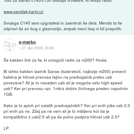
www.sandisk-karty.cz
Svojega C140 sem upgradeal in zaenkrat še dela. Menda ta fw
odpravi še en bug z glasnostjo, ampak meni itaq ni bil prepotih.
e-marko
::
27. dec 2006, 20:45
Še kakšen link za fw, ki omogoči radio za m200? Hvala.
Bi lahko kakšen lastnik Sanse (katerekoli, najbolje m200) preveril
kakšna je hitrost prenosa fajlov na predvajalnik preko usb
povezave? Ali je to navaden usb ali je mogoče celo high-speed
usb? Ker pri prenosu npr. 1mb/s dobim živčnega preden napolnim
1GB.
Kako je to sploh pri ostalih predvajalnikih? Ker pri enih piše usb 2.0
pri enih pa ne. Zdaj pa ne vem ali je to mišljeno kot da je
kompatibilno z usb2.0 ali pa da polno podpira hitrost usb 2.0?
LP