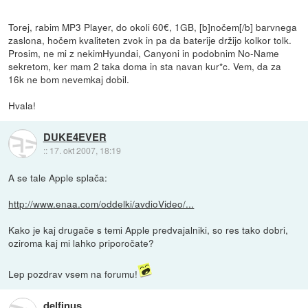
Torej, rabim MP3 Player, do okoli 60€, 1GB, [b]nočem[/b] barvnega
zaslona, hočem kvaliteten zvok in pa da baterije držijo kolkor tolk.
Prosim, ne mi z nekimHyundai, Canyoni in podobnim No-Name
sekretom, ker mam 2 taka doma in sta navan kur*c. Vem, da za
16k ne bom nevemkaj dobil.
Hvala!
DUKE4EVER
::
17. okt 2007, 18:19
A se tale Apple splača:
http://www.enaa.com/oddelki/avdioVideo/...
Kako je kaj drugače s temi Apple predvajalniki, so res tako dobri,
oziroma kaj mi lahko priporočate?
Lep pozdrav vsem na forumu!
delfinus