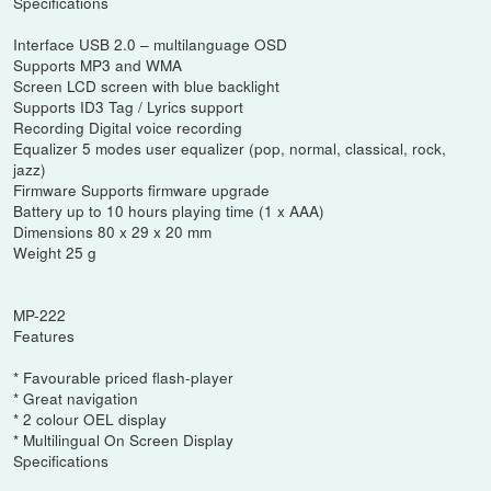
Specifications
Interface USB 2.0 – multilanguage OSD
Supports MP3 and WMA
Screen LCD screen with blue backlight
Supports ID3 Tag / Lyrics support
Recording Digital voice recording
Equalizer 5 modes user equalizer (pop, normal, classical, rock,
jazz)
Firmware Supports ﬁrmware upgrade
Battery up to 10 hours playing time (1 x AAA)
Dimensions 80 x 29 x 20 mm
Weight 25 g
MP-222
Features
* Favourable priced flash-player
* Great navigation
* 2 colour OEL display
* Multilingual On Screen Display
Specifications