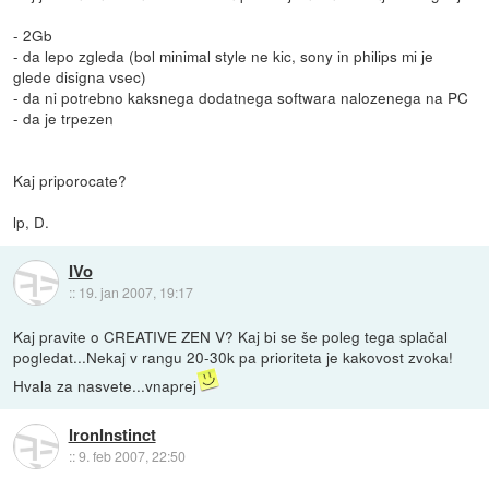
- 2Gb
- da lepo zgleda (bol minimal style ne kic, sony in philips mi je
glede disigna vsec)
- da ni potrebno kaksnega dodatnega softwara nalozenega na PC
- da je trpezen
Kaj priporocate?
lp, D.
IVo
::
19. jan 2007, 19:17
Kaj pravite o CREATIVE ZEN V? Kaj bi se še poleg tega splačal
pogledat...Nekaj v rangu 20-30k pa prioriteta je kakovost zvoka!
Hvala za nasvete...vnaprej
IronInstinct
::
9. feb 2007, 22:50