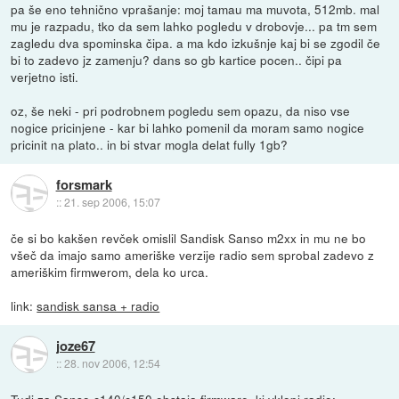
pa še eno tehnično vprašanje: moj tamau ma muvota, 512mb. mal
mu je razpadu, tko da sem lahko pogledu v drobovje... pa tm sem
zagledu dva spominska čipa. a ma kdo izkušnje kaj bi se zgodil če
bi to zadevo jz zamenju? dans so gb kartice pocen.. čipi pa
verjetno isti.
oz, še neki - pri podrobnem pogledu sem opazu, da niso vse
nogice pricinjene - kar bi lahko pomenil da moram samo nogice
pricinit na plato.. in bi stvar mogla delat fully 1gb?
forsmark
::
21. sep 2006, 15:07
če si bo kakšen revček omislil Sandisk Sanso m2xx in mu ne bo
všeč da imajo samo ameriške verzije radio sem sprobal zadevo z
ameriškim firmwerom, dela ko urca.
link:
sandisk sansa + radio
joze67
::
28. nov 2006, 12:54
Tudi za Sanso c140/c150 obstaja firmware, ki vklopi radio: