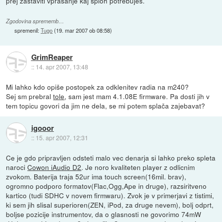
prej zastaviti vprašanje kaj sploh potrebuješ.
Zgodovina sprememb…
spremenil:
Tugo
(
19. mar 2007 ob 08:58
)
GrimReaper
::
14. apr 2007, 13:48
Mi lahko kdo opiše postopek za odklenitev radia na m240?
Sej sm prebral
tole
, sam jest mam 4.1.08E firmware. Pa dosti jih v
tem topicu govori da jim ne dela, se mi potem splača zajebavat?
igooor
::
15. apr 2007, 12:31
Ce je gdo pripravljen odsteti malo vec denarja si lahko preko spleta
naroci
Cowon iAudio D2
. Je noro kvaliteten player z odlicnim
zvokom. Baterija traja 52ur ima touch screen(16mil. brav),
ogromno podporo formatov(Flac,Ogg,Ape in druge), razsiritveno
kartico (tudi SDHC v novem firmwaru). Zvok je v primerjavi z tistimi,
ki sem jih slisal superioren(ZEN, iPod, za druge nevem), bolj odprt,
boljse pozicije instrumentov, da o glasnosti ne govorimo 74mW