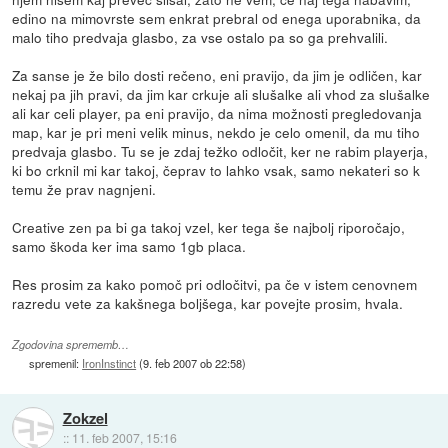
edino na mimovrste sem enkrat prebral od enega uporabnika, da
malo tiho predvaja glasbo, za vse ostalo pa so ga prehvalili.
Za sanse je že bilo dosti rečeno, eni pravijo, da jim je odličen, kar
nekaj pa jih pravi, da jim kar crkuje ali slušalke ali vhod za slušalke
ali kar celi player, pa eni pravijo, da nima možnosti pregledovanja
map, kar je pri meni velik minus, nekdo je celo omenil, da mu tiho
predvaja glasbo. Tu se je zdaj težko odločit, ker ne rabim playerja,
ki bo crknil mi kar takoj, čeprav to lahko vsak, samo nekateri so k
temu že prav nagnjeni.
Creative zen pa bi ga takoj vzel, ker tega še najbolj riporočajo,
samo škoda ker ima samo 1gb placa.
Res prosim za kako pomoč pri odločitvi, pa če v istem cenovnem
razredu vete za kakšnega boljšega, kar povejte prosim, hvala.
Zgodovina sprememb…
spremenil:
IronInstinct
(
9. feb 2007 ob 22:58
)
Zokzel
::
11. feb 2007, 15:16