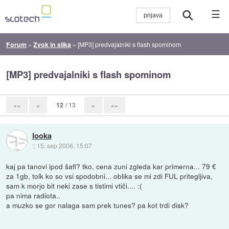
☰
Forum
»
Zvok in slika
»
[MP3] predvajalniki s flash spominom
[MP3] predvajalniki s flash spominom
12
/ 13
««
«
»
»»
looka
::
15. sep 2006, 15:07
kaj pa tanovi ipod šafl? tko, cena zuni zgleda kar primerna... 79 €
za 1gb, tolk ko so vsi spodobni... oblika se mi zdi FUL pritegljiva,
sam k morjo bit neki zase s tistimi vtiči.... :(
pa nima radiota..
a muzko se gor nalaga sam prek tunes? pa kot trdi disk?