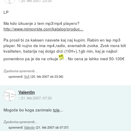
::
20. feb 2007, 23:35
LP
Ma kdo izkusnje z tem mp3/mp4 playero?
http://www.mimovrste.com/katalog/produc...
Pa prosil bi za kaksen nasvete kaj naj kupim. Rabim en lep mp3
player. Ni nujno da ima mp4,radio, snemalnik zvoka. Zvok mora biti
kvaliteten, batarija naj dolgo drzi (10H+),1gb min, kaj je najbol
pomembno pa je da ne crkuje
. No cena je lahko med 50-100€
Zgodovina sprememb…
spremenil:
VoX
(
20. feb 2007 ob 23:36
)
Valentin
::
21. feb 2007, 07:30
Mogoče bo koga zanimalo
tole
...
Zgodovina sprememb…
spremenil:
Valentin
(
21. feb 2007 ob 07:37
)