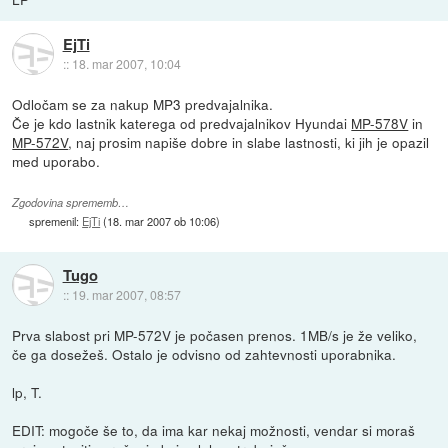
EjTi
::
18. mar 2007, 10:04
Odločam se za nakup MP3 predvajalnika.
Če je kdo lastnik katerega od predvajalnikov Hyundai
MP-578V
in
MP-572V
, naj prosim napiše dobre in slabe lastnosti, ki jih je opazil
med uporabo.
Zgodovina sprememb…
spremenil:
EjTi
(
18. mar 2007 ob 10:06
)
Tugo
::
19. mar 2007, 08:57
Prva slabost pri MP-572V je počasen prenos. 1MB/s je že veliko,
če ga dosežeš. Ostalo je odvisno od zahtevnosti uporabnika.
lp, T.
EDIT: mogoče še to, da ima kar nekaj možnosti, vendar si moraš