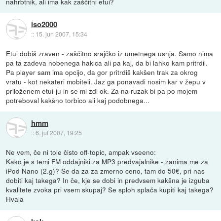
nahrbtnik, ali ima kak zaščitni etui?
iso2000
::
15. jun 2007, 15:34
Etui dobiš zraven - zaščitno srajčko iz umetnega usnja. Samo nima
pa ta zadeva nobenega haklca ali pa kaj, da bi lahko kam pritrdil.
Pa player sam ima opcijo, da gor pritrdiš kakšen trak za okrog
vratu - kot nekateri mobiteli. Jaz ga ponavadi nosim kar v žepu v
priloženem etui-ju in se mi zdi ok. Za na ruzak bi pa po mojem
potreboval kakšno torbico ali kaj podobnega...
hmm
::
6. jul 2007, 19:25
Ne vem, če ni tole čisto off-topic, ampak vseeno:
Kako je s temi FM oddajniki za MP3 predvajalnike - zanima me za
iPod Nano (2.g)? Se da za za zmerno ceno, tam do 50€, pri nas
dobiti kaj takega? In če, kje se dobi in predvsem kakšna je izguba
kvalitete zvoka pri vsem skupaj? Se sploh splača kupiti kaj takega?
Hvala