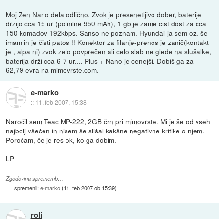
Moj Zen Nano dela odlično. Zvok je presenetljivo dober, baterije
držijo cca 15 ur (polnilne 950 mAh), 1 gb je zame čist dost za cca
150 komadov 192kbps. Sanso ne poznam. Hyundai-ja sem oz. še
imam in je čisti patos !! Konektor za filanje-prenos je zanič(kontakt
je , alpa ni) zvok zelo povprečen ali celo slab ne glede na slušalke,
baterija drži cca 6-7 ur.... Plus + Nano je cenejši. Dobiš ga za
62,79 evra na mimovrste.com.
e-marko
::
11. feb 2007, 15:38
Naročil sem Teac MP-222, 2GB črn pri mimovrste. Mi je še od vseh
najbolj všečen in nisem še slišal kakšne negativne kritike o njem.
Poročam, če je res ok, ko ga dobim.
LP
Zgodovina sprememb…
spremenil:
e-marko
(
11. feb 2007 ob 15:39
)
roli