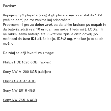
Pozdrav.
Kupujem mp3 player s (vsaj) 4 gb placa ki me bo koštal do 135€
(več ne dam) pa me zanima kaj priporočate.
Predvsem mi gre za
pa da lahko
in
dober zvok
brskam po mapah
da baterija zdrži vsaj 10 ur (da mam nekje 1 tedn mir). LCDja niti
ne rabim, samo baterijo žre, 3-vrstični izpis je čisto dovolj (po
možnosti da
ali, še bolje, ID3v2 tag, v kolkor je to sploh
bere ID3
možno).
Do zdaj so ožji favoriti za zmago:
Philips HDD1620 6GB
(rabljen)
Sony NW-A1200 8GB
(rabljen)
Philips SA 4345 4GB
Sony NW-E016 4GB
Sony NW-ZS516 4GB