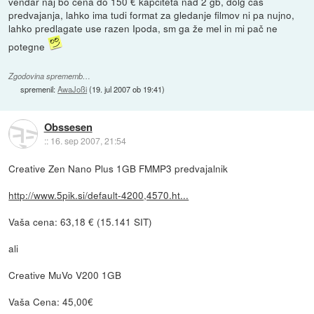
vendar naj bo cena do 150 € kapciteta nad 2 gb, dolg čas
predvajanja, lahko ima tudi format za gledanje filmov ni pa nujno,
lahko predlagate use razen Ipoda, sm ga že mel in mi pač ne
potegne
Zgodovina sprememb…
spremenil:
AwaJoßi
(
19. jul 2007 ob 19:41
)
Obssesen
::
16. sep 2007, 21:54
Creative Zen Nano Plus 1GB FMMP3 predvajalnik
http://www.5pik.si/default-4200,4570.ht...
Vaša cena: 63,18 € (15.141 SIT)
ali
Creative MuVo V200 1GB
Vaša Cena: 45,00€