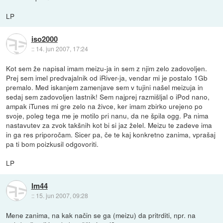
LP
iso2000
::
14. jun 2007, 17:24
Kot sem že napisal imam meizu-ja in sem z njim zelo zadovoljen.
Prej sem imel predvajalnik od iRiver-ja, vendar mi je postalo 1Gb
premalo. Med iskanjem zamenjave sem v tujini našel meizuja in
sedaj sem zadovoljen lastnik! Sem najprej razmišljal o iPod nano,
ampak iTunes mi gre zelo na živce, ker imam zbirko urejeno po
svoje, poleg tega me je motilo pri nanu, da ne špila ogg. Pa nima
nastavutev za zvok takšnih kot bi si jaz želel. Meizu te zadeve ima
in ga res priporočam. Sicer pa, če te kaj konkretno zanima, vprašaj
pa ti bom poizkusil odgovoriti.
LP
lm44
::
15. jun 2007, 09:28
Mene zanima, na kak način se ga (meizu) da pritrditi, npr. na