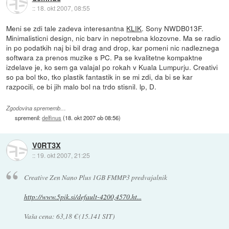
::
18. okt 2007, 08:55
Meni se zdi tale zadeva interesantna
KLIK
. Sony NWDB013F.
Minimalisticni design, nic barv in nepotrebna klozovne. Ma se radio
in po podatkih naj bi bil drag and drop, kar pomeni nic nadleznega
softwara za prenos muzike s PC. Pa se kvalitetne kompaktne
izdelave je, ko sem ga valajal po rokah v Kuala Lumpurju. Creativi
so pa bol tko, tko plastik fantastik in se mi zdi, da bi se kar
razpocili, ce bi jih malo bol na trdo stisnil. lp, D.
Zgodovina sprememb…
spremenil:
delfinus
(
18. okt 2007 ob 08:56
)
V0RT3X
::
19. okt 2007, 21:25
Creative Zen Nano Plus 1GB FMMP3 predvajalnik
http://www.5pik.si/default-4200,4570.ht...
Vaša cena: 63,18 € (15.141 SIT)