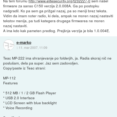
Na tem forumu
http://www.elitesecurity.org/t232227-0
sem našel
firmware za sanso C150 verzija 2.0.008A. Ga po postopku
nadgradil. Ko pa sem ga prižgal nazaj, pa so meniji brez teksta.
Vidim da imam noter radio, ki dela, ampak ne moren nazaj nastaviti
tekstov menija, pa tudi kategera drugega firmwarea ne moren
nazaj nastaviti.
A ima kdo kak pameten predlog. Prejšnja verzija je bila 1.0.004E.
e-marko
::
11. mar 2007, 11:09
Teac MP-222 ima shranjevanje po folderjih, ja. Radia skoraj nič ne
poslušam, dela pa super. Jaz sem zadovoljen.
Copy/paste iz Teac strani:
MP-112
Features
* 512 MB / 1 / 2 GB Flash Player
* USB 2.0 Interface
* LCD Screen with blue backlight
* Voice Recording