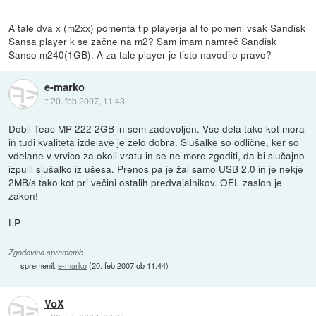
A tale dva x (m2xx) pomenta tip playerja al to pomeni vsak Sandisk
Sansa player k se začne na m2? Sam imam namreč Sandisk
Sanso m240(1GB). A za tale player je tisto navodilo pravo?
e-marko
::
20. feb 2007, 11:43
Dobil Teac MP-222 2GB in sem zadovoljen. Vse dela tako kot mora
in tudi kvaliteta izdelave je zelo dobra. Slušalke so odlične, ker so
vdelane v vrvico za okoli vratu in se ne more zgoditi, da bi slučajno
izpulil slušalko iz ušesa. Prenos pa je žal samo USB 2.0 in je nekje
2MB/s tako kot pri večini ostalih predvajalnikov. OEL zaslon je
zakon!
LP
Zgodovina sprememb…
spremenil:
e-marko
(
20. feb 2007 ob 11:44
)
VoX