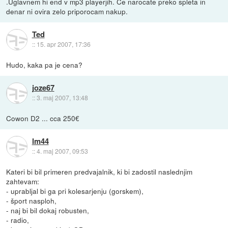
.Uglavnem hi end v mp3 playerjih. Ce narocate preko spleta in
denar ni ovira zelo priporocam nakup.
Ted
::
15. apr 2007, 17:36
Hudo, kaka pa je cena?
joze67
::
3. maj 2007, 13:48
Cowon D2 ... cca 250€
lm44
::
4. maj 2007, 09:53
Kateri bi bil primeren predvajalnik, ki bi zadostil naslednjim
zahtevam:
- uprabljal bi ga pri kolesarjenju (gorskem),
- šport nasploh,
- naj bi bil dokaj robusten,
- radio,