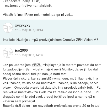
- kapaciteta, nekje 1 GB,
- možnost pritrditve na nahrbtnik,...
Včasih je imel IRiver nek model, pa ga ni več...
xyxyxyxy
::
13. maj 2007, 00:14
Ima kdo izkušnje z mp3 predvajalnikom Creative ZEN Vision M?
iso2000
::
16. maj 2007, 14:06
Jaz pa uporabljam
MEIZU
miniplayer-ja in moram povedat da sem
ful zadovoljen! Sem videl v majski reviji Monitor, da se jih bo dal
sedaj očitno dobiti tudi pri nas, je notri test.
Pleyer špila skoraj kar se zmisliš (wma, ogg, mp3, flac, avi), ima
velik zaslon, veliko se da nastavljat - zaslon, slika ozadja, barve
pisav... Omogoča branje txt datotek, ima pregledovalnik fotk... Pa
res veliko nastavitev za zvok ima za razliko od ipod-a nano. Tudi
drugače se mi je zdel zvok precej boljši od ipod-a nanno g2 s
katerim sem primerjal.
Baterija drži dolgo - po navedbah proizvajalca preko 20 ur in tudi