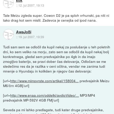
kok
::
12. jul 2007, 19:13
Tale Meizu zgleda super. Cowon D2 je pa sploh vrhunski, pa niti ni
tako drag kot sem mislil. Zadevca je cenejša od ipod nana.
AwaJoßi
::
19. jul 2007, 19:39
Tudi sam sem se odločil da kupil nekaj za poslušanje u teh poletnih
dni, ko sem veliko na morju, zato sem se odločil da kupil nekaj bolj
konkretnega, gledal sem predvajalnike po 4gb in da imajo
zmogljivo baterijo, se pravi dober čas delovanja, Odločam se me
sledečimo res da je razlika v ceni očitna, vendar me zanima tudi
mnenje o Hyundaju in kolikšen je njegov čas delovanja:
[url=
http://www.mimovrste.com/artikel/158004...
predvajalnik Meizu
M6/črn 4GB[/url]
[url=
http://www.enaa.com/oddelki/avdioVideo/...
MP3/MP4
predvajalnik MP-592V 4GB FM[/url]
Seveda pa mi lahko predlagate, tudi kater druge predvajalnike,