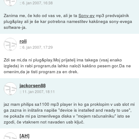
::
6. jan 2007, 16:38
Zanima me, če kdo od vas ve, ali je ta
Sony-ev
mp3 predvajalnik
plug&play ali je še kar potrebna namestitev kakšnega sony-evega
software-ja.
roli
::
6. jan 2007, 17:29
Zdi se mi,da ni plug&play.Moj prijatelj ima takega (vsaj enako
izgleda) in rabi program,da lahko naloži kakšno pesem gor.Da ne
omenim,da je tisti program za en drek.
jackorsen88
::
11. jan 2007, 18:11
jaz mam philips sa1100 mp3 player in ko ga proklopim v usb slot mi
ga zazna in inštalira napiše "device is installed and ready to use",
ne pokaže mi pa izmenlivega diska v "mojem računalniku" isto se
zgodi, če vtaknem not navaden usb ključ.
[AH]