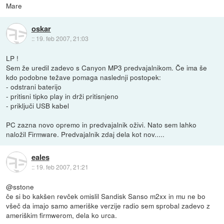
Mare
oskar
::
19. feb 2007, 21:03
LP !
Sem že uredil zadevo s Canyon MP3 predvajalnikom. Če ima še
kdo podobne težave pomaga naslednji postopek:
- odstrani baterijo
- pritisni tipko play in drži pritisnjeno
- priključi USB kabel
PC zazna novo opremo in predvajalnik oživi. Nato sem lahko
naložil Firmware. Predvajalnik zdaj dela kot nov.....
eales
::
19. feb 2007, 21:21
@sstone
če si bo kakšen revček omislil Sandisk Sanso m2xx in mu ne bo
všeč da imajo samo ameriške verzije radio sem sprobal zadevo z
ameriškim firmwerom, dela ko urca.