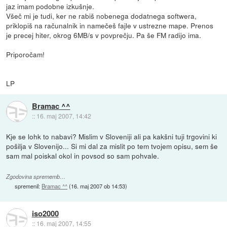
jaz imam podobne izkušnje.
Všeč mi je tudi, ker ne rabiš nobenega dodatnega softwera,
priklopiš na računalnik in namečeš fajle v ustrezne mape. Prenos
je precej hiter, okrog 6MB/s v povprečju. Pa še FM radijo ima.
Priporočam!
LP
Bramac ^^
::
16. maj 2007, 14:42
Kje se lohk to nabavi? Mislim v Sloveniji ali pa kakšni tuji trgovini ki
pošilja v Slovenijo... Si mi dal za mislit po tem tvojem opisu, sem še
sam mal poiskal okol in povsod so sam pohvale.
Zgodovina sprememb…
spremenil:
Bramac ^^
(
16. maj 2007 ob 14:53
)
iso2000
::
16. maj 2007, 14:55