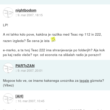
nightbodom
::
9. mar 2007, 18:15
LP!
A mi lahko kdo pove, kakšna je razlika med Teac mp 112 in 222,
razen izgleda? Še cena je ista
e-marko, a ta tvoj Teac 222 ima shranjevanje po folderjih? Aja kok
pa kaj radio vleče? npr. od econota na slišalah radio je porazn!!
PARTyZAN
::
9. mar 2007, 20:01
Mogoce kdo ve, ce imamo kaksnega uvoznika za
tegale
gizmota?
(Vibez)
[AH]
::
10. mar 2007, 10:45