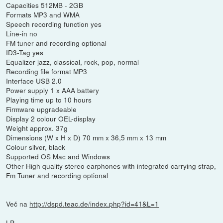
Capacities 512MB - 2GB
Formats MP3 and WMA
Speech recording function yes
Line-in no
FM tuner and recording optional
ID3-Tag yes
Equalizer jazz, classical, rock, pop, normal
Recording file format MP3
Interface USB 2.0
Power supply 1 x AAA battery
Playing time up to 10 hours
Firmware upgradeable
Display 2 colour OEL-display
Weight approx. 37g
Dimensions (W x H x D) 70 mm x 36,5 mm x 13 mm
Colour silver, black
Supported OS Mac and Windows
Other High quality stereo earphones with integrated carrying strap,
Fm Tuner and recording optional
Več na
http://dspd.teac.de/index.php?id=41&L=1
LP