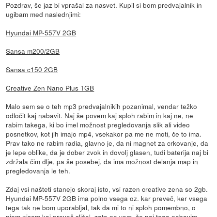
Pozdrav, še jaz bi vprašal za nasvet. Kupil si bom predvajalnik in
ugibam med naslednjimi:
Hyundai MP-557V 2GB
Sansa m200/2GB
Sansa c150 2GB
Creative Zen Nano Plus 1GB
Malo sem se o teh mp3 predvajalnikih pozanimal, vendar težko
odločit kaj nabavit. Naj še povem kaj sploh rabim in kaj ne, ne
rabim takega, ki bo imel možnost pregledovanja slik ali video
posnetkov, kot jih imajo mp4, vsekakor pa me ne moti, če to ima.
Prav tako ne rabim radia, glavno je, da ni magnet za crkovanje, da
je lepe oblike, da je dober zvok in dovolj glasen, tudi baterija naj bi
zdržala čim dlje, pa še posebej, da ima možnost delanja map in
pregledovanja le teh.
Zdaj vsi našteti stanejo skoraj isto, vsi razen creative zena so 2gb.
Hyundai MP-557V 2GB ima polno vsega oz. kar preveč, ker vsega
tega tak ne bom uporabljal, tak da mi to ni sploh pomembno, o
njem nisem kaj preveč slišal, zato ne vem, če naj tega nabavim,