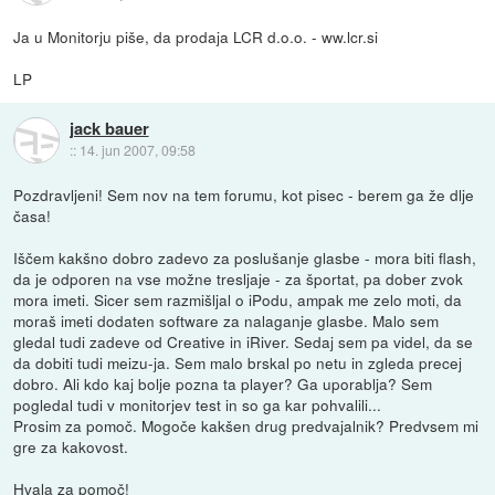
Ja u Monitorju piše, da prodaja LCR d.o.o. - ww.lcr.si
LP
jack bauer
::
14. jun 2007, 09:58
Pozdravljeni! Sem nov na tem forumu, kot pisec - berem ga že dlje
časa!
Iščem kakšno dobro zadevo za poslušanje glasbe - mora biti flash,
da je odporen na vse možne tresljaje - za športat, pa dober zvok
mora imeti. Sicer sem razmišljal o iPodu, ampak me zelo moti, da
moraš imeti dodaten software za nalaganje glasbe. Malo sem
gledal tudi zadeve od Creative in iRiver. Sedaj sem pa videl, da se
da dobiti tudi meizu-ja. Sem malo brskal po netu in zgleda precej
dobro. Ali kdo kaj bolje pozna ta player? Ga uporablja? Sem
pogledal tudi v monitorjev test in so ga kar pohvalili...
Prosim za pomoč. Mogoče kakšen drug predvajalnik? Predvsem mi
gre za kakovost.
Hvala za pomoč!