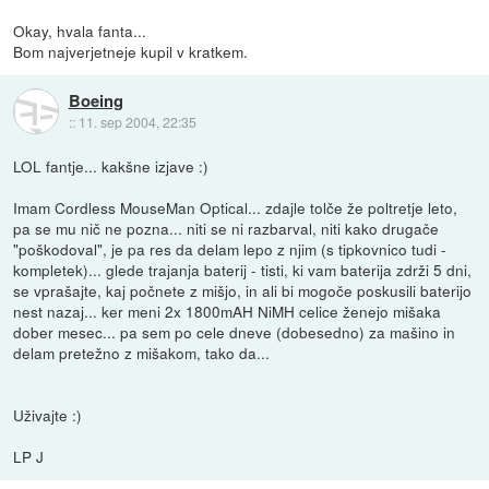
Okay, hvala fanta...
Bom najverjetneje kupil v kratkem.
Boeing
::
11. sep 2004, 22:35
LOL fantje... kakšne izjave :)
Imam Cordless MouseMan Optical... zdajle tolče že poltretje leto,
pa se mu nič ne pozna... niti se ni razbarval, niti kako drugače
"poškodoval", je pa res da delam lepo z njim (s tipkovnico tudi -
kompletek)... glede trajanja baterij - tisti, ki vam baterija zdrži 5 dni,
se vprašajte, kaj počnete z mišjo, in ali bi mogoče poskusili baterijo
nest nazaj... ker meni 2x 1800mAH NiMH celice ženejo mišaka
dober mesec... pa sem po cele dneve (dobesedno) za mašino in
delam pretežno z mišakom, tako da...
Uživajte :)
LP J