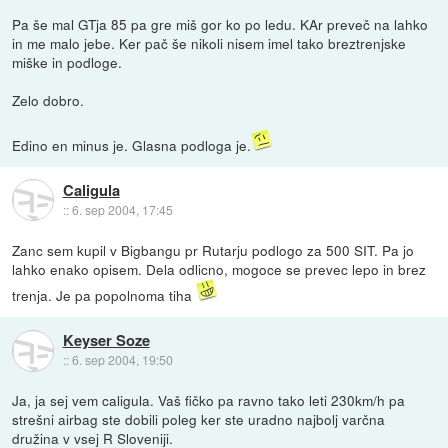
Pa še mal GTja 85 pa gre miš gor ko po ledu. KAr preveč na lahko
in me malo jebe. Ker pač še nikoli nisem imel tako breztrenjske
miške in podloge.
Zelo dobro.
Edino en minus je. Glasna podloga je.
Caligula
::
6. sep 2004, 17:45
Zanc sem kupil v Bigbangu pr Rutarju podlogo za 500 SIT. Pa jo
lahko enako opisem. Dela odlicno, mogoce se prevec lepo in brez
trenja. Je pa popolnoma tiha
Keyser Soze
::
6. sep 2004, 19:50
Ja, ja sej vem caligula. Vaš fičko pa ravno tako leti 230km/h pa
strešni airbag ste dobili poleg ker ste uradno najbolj varčna
družina v vsej R Sloveniji.