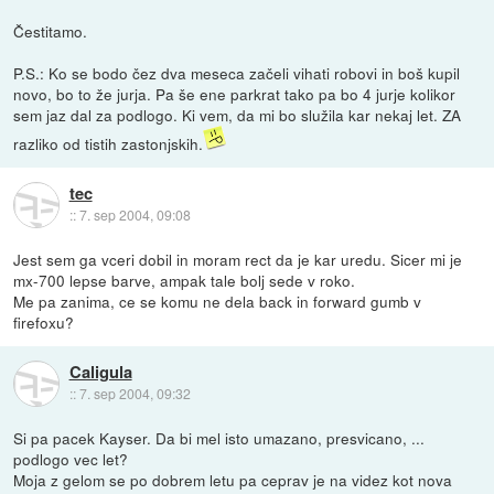
Čestitamo.
P.S.: Ko se bodo čez dva meseca začeli vihati robovi in boš kupil
novo, bo to že jurja. Pa še ene parkrat tako pa bo 4 jurje kolikor
sem jaz dal za podlogo. Ki vem, da mi bo služila kar nekaj let. ZA
razliko od tistih zastonjskih.
tec
::
7. sep 2004, 09:08
Jest sem ga vceri dobil in moram rect da je kar uredu. Sicer mi je
mx-700 lepse barve, ampak tale bolj sede v roko.
Me pa zanima, ce se komu ne dela back in forward gumb v
firefoxu?
Caligula
::
7. sep 2004, 09:32
Si pa pacek Kayser. Da bi mel isto umazano, presvicano, ...
podlogo vec let?
Moja z gelom se po dobrem letu pa ceprav je na videz kot nova