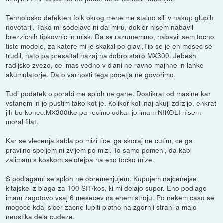
Tehnolosko defekten folk okrog mene me stalno sili v nakup glupih
novotarij. Tako mi sodelavc ni dal miru, dokler nisem nabavil
brezzicnih tipkovnic in misk. Da se razumemmo, nabavil sem tocno
tiste modele, za katere mi je skakal po glavi,Tip se je en mesec se
trudil, nato pa presaltal nazaj na dobro staro MX300. Jebesh
radijsko zvezo, ce imas vedno v dlani ne ravno majhne in lahke
akumulatorje. Da o varnosti tega pocetja ne govorimo.
Tudi podatek o porabi me sploh ne gane. Dostikrat od masine kar
vstanem in jo pustim tako kot je. Kolikor koli naj akuji zdrzijo, enkrat
jih bo konec.MX300tke pa recimo odkar jo imam NIKOLI nisem
moral filat.
Kar se vlecenja kabla po mizi tice, ga skoraj ne cutim, ce ga
pravilno speljem ni zvijem po mizi. To samo pomeni, da kabl
zalimam s koskom selotejpa na eno tocko mize.
S podlagami se sploh ne obremenjujem. Kupujem najcenejse
kitajske iz blaga za 100 SIT/kos, ki mi delajo super. Eno podlago
imam zagotovo vsaj 6 mesecev na enem stroju. Po nekem casu se
mogoce kdaj sicer zacne lupiti platno na zgornji strani a malo
neostika dela cudeze.