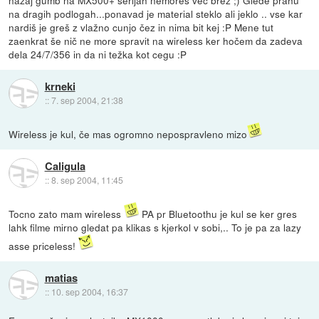
na dragih podlogah...ponavad je material steklo ali jeklo .. vse kar
nardiš je greš z vlažno cunjo čez in nima bit kej :P Mene tut
zaenkrat še nič ne more spravit na wireless ker hočem da zadeva
dela 24/7/356 in da ni težka kot cegu :P
krneki
::
7. sep 2004, 21:38
Wireless je kul, če mas ogromno nepospravleno mizo
Caligula
::
8. sep 2004, 11:45
Tocno zato mam wireless
PA pr Bluetoothu je kul se ker gres
lahk filme mirno gledat pa klikas s kjerkol v sobi,.. To je pa za lazy
asse priceless!
matias
::
10. sep 2004, 16:37