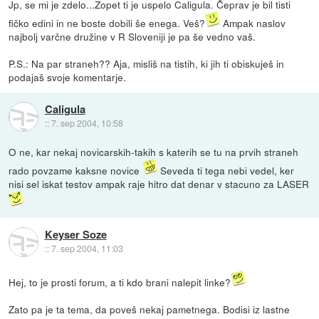
Jp, se mi je zdelo...Zopet ti je uspelo Caligula. Čeprav je bil tisti
fičko edini in ne boste dobili še enega. Veš?
Ampak naslov
najbolj varčne družine v R Sloveniji je pa še vedno vaš.
P.S.: Na par straneh?? Aja, misliš na tistih, ki jih ti obiskuješ in
podajaš svoje komentarje.
Caligula
::
7. sep 2004, 10:58
O ne, kar nekaj novicarskih-takih s katerih se tu na prvih straneh
rado povzame kaksne novice
Seveda ti tega nebi vedel, ker
nisi sel iskat testov ampak raje hitro dat denar v stacuno za LASER
Keyser Soze
::
7. sep 2004, 11:03
Hej, to je prosti forum, a ti kdo brani nalepit linke?
Zato pa je ta tema, da poveš nekaj pametnega. Bodisi iz lastne