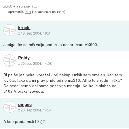
Zgodovina sprememb…
spremenilo:
Hux
(
18. sep 2004 ob 14:27
)
krneki
::
18. sep 2004, 19:04
Jebiga, če se miš valja pod mizo odkar mam MX900.
Poldy
::
20. sep 2004, 14:08
Bi pa še jaz nekaj vprašal - pri nakupu mišk sem omejen, ker sem
levičar, tako da mi prav pride edino mx310. Ali je to v redu miška?
Do sedaj sem videl samo pozitivna mnenja. Koliko je slabša od
510? V praksi seveda.
pingec
::
20. sep 2004, 14:54
A kdo proda mx510 :)?