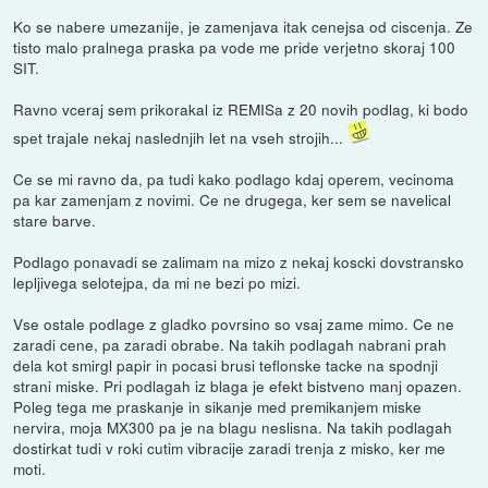
Ko se nabere umezanije, je zamenjava itak cenejsa od ciscenja. Ze
tisto malo pralnega praska pa vode me pride verjetno skoraj 100
SIT.
Ravno vceraj sem prikorakal iz REMISa z 20 novih podlag, ki bodo
spet trajale nekaj naslednjih let na vseh strojih...
Ce se mi ravno da, pa tudi kako podlago kdaj operem, vecinoma
pa kar zamenjam z novimi. Ce ne drugega, ker sem se navelical
stare barve.
Podlago ponavadi se zalimam na mizo z nekaj koscki dovstransko
lepljivega selotejpa, da mi ne bezi po mizi.
Vse ostale podlage z gladko povrsino so vsaj zame mimo. Ce ne
zaradi cene, pa zaradi obrabe. Na takih podlagah nabrani prah
dela kot smirgl papir in pocasi brusi teflonske tacke na spodnji
strani miske. Pri podlagah iz blaga je efekt bistveno manj opazen.
Poleg tega me praskanje in sikanje med premikanjem miske
nervira, moja MX300 pa je na blagu neslisna. Na takih podlagah
dostirkat tudi v roki cutim vibracije zaradi trenja z misko, ker me
moti.