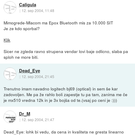
Caligula
::
12. sep 2004, 11:48
Mimogrede-Mlacom ma Epox Bluetooth mis za 10.000 SIT
Je ze kdo sporbal?
Klik
Sicer ne zgleda ravno strupena vendar lovi baje odlicno, slaba pa
sploh ne more biti.
Dead_Eye
::
12. sep 2004, 21:45
Trenutno imam navadno logitech bj69 (optical) in sem še kar
zadovoljen. Me pa že rahlo boli zapestje tu pa tam, zanima me če
je mx510 vredna 12k in je 3x bojša od te.(vsaj po ceni je :)))
Dr_M
::
12. sep 2004, 21:47
Dead_Eye: lohk bi vedu, da cena in kvaliteta ne gresta linearno