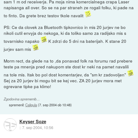
sam 1 m od receiverja. Pa moja nima komercialnega crapa Laser
napisanga all over. So se na par straneh ze rogali folku, ki pade na
to finto. Da grete brez testov tkole navalit
PS: Ce da clovek za Bluetooth tipkovnico in mis 20 jurjev ne bo
nikoli cutil envyja do nekoga, ki da toliko samo za radijsko mis s
tovarnisko napako
K zdrzi do 5 dni na baterijah. K stane 20
jurjev sam mis
Morm rect, da glede na to ,da ponavad folk na forumu rad prebere
teste pa mnenja pred nakupom ste dost kr neki na pamet navalili
na tole mis. Itak bo pol dost komentarjev, da "sm kr zadovoljen"
Sej za 20 jurjev bi mogu bit se kej vec. ZA 20 jurjev mora met
ogrevane tipke pa klimo!
Zgodovina sprememb…
spremenil:
Caligula
(
7. sep 2004 ob 10:48
)
Keyser Soze
::
7. sep 2004, 10:56