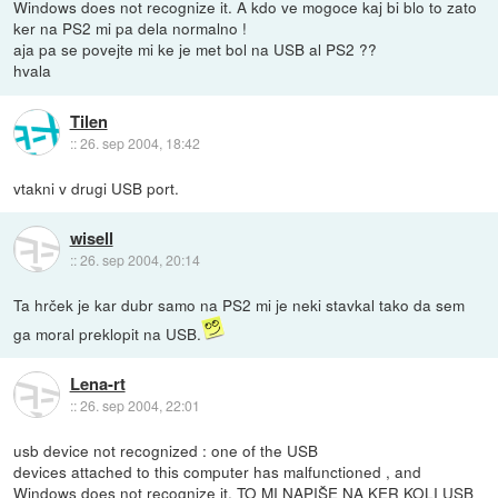
Windows does not recognize it. A kdo ve mogoce kaj bi blo to zato
ker na PS2 mi pa dela normalno !
aja pa se povejte mi ke je met bol na USB al PS2 ??
hvala
Tilen
::
26. sep 2004, 18:42
vtakni v drugi USB port.
wisell
::
26. sep 2004, 20:14
Ta hrček je kar dubr samo na PS2 mi je neki stavkal tako da sem
ga moral preklopit na USB.
Lena-rt
::
26. sep 2004, 22:01
usb device not recognized : one of the USB
devices attached to this computer has malfunctioned , and
Windows does not recognize it. TO MI NAPIŠE NA KER KOLI USB