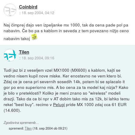
Coinbird
::
18. sep 2004, 04:12
Naj čimprej dajo ven izpeljanke mx 1000, tak da cena pade pol pa
nabavim. Če bo pa s kablom in seveda z tem povezano nižjo ceno
nabavim takoj
Tilen
::
18. sep 2004, 09:16
Tudi jaz bi z veseljem vzel MX1000 (MX600) s kablom, kajti se
vedno nisem kupil nove miske. Ker enostavno ne vem ktero bi.
Zdaj ce je cena pri severnih sosedih 14k, potem bi se splacalo it
gor po eno superiorno mis. A bo cena za ta model kaj nizja? Kako
je bilo v preteklosti? Koliko je meni znano so "wireless" modeli
drazji. Tako da ce bi npr v AT dobim tako mis za 12k, bi lahko temu
rekel "best buy". recimo v
Pelugi
pride MX 1000 zdaj cca 61 EUR
(14.600).
Zgodovina sprememb…
spremenil:
Tilen
(
18. sep 2004 ob 09:21
)