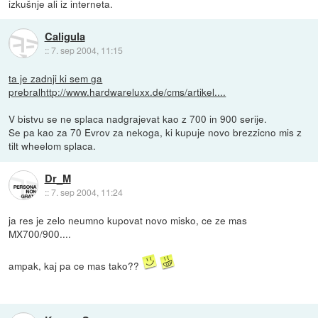
izkušnje ali iz interneta.
Caligula
::
7. sep 2004, 11:15
ta je zadnji ki sem ga
prebral
http://www.hardwareluxx.de/cms/artikel....
V bistvu se ne splaca nadgrajevat kao z 700 in 900 serije.
Se pa kao za 70 Evrov za nekoga, ki kupuje novo brezzicno mis z
tilt wheelom splaca.
Dr_M
::
7. sep 2004, 11:24
ja res je zelo neumno kupovat novo misko, ce ze mas
MX700/900....
ampak, kaj pa ce mas tako??