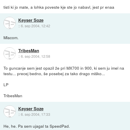
tisti ki jo mate, a lohka poveste kje ste jo nabavl, jest pr enaa
Keyser Soze
::
6. sep 2004, 12:42
Mlacom.
TribesMan
::
6. sep 2004, 12:58
To guncanje sem jest opazil že pri MX700 in 900, ki sem ju imel na
testu... precej bedno, še posebej za tako drago miško...
LP
TribesMan
Keyser Soze
::
6. sep 2004, 17:33
He, he. Pa sem ujagal ta SpeedPad.