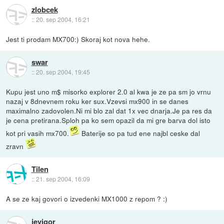
zlobcek
::
20. sep 2004, 16:21
Jest ti prodam MX700:) Skoraj kot nova hehe.
swar
::
20. sep 2004, 19:45
Kupu jest uno m$ misorko explorer 2.0 al kwa je ze pa sm jo vrnu
nazaj v 8dnevnem roku ker sux.Vzevsi mx900 in se danes
maximalno zadovolen.Ni mi blo zal dat 1x vec dnarja.Je pa res da
je cena pretirana.Sploh pa ko sem opazil da mi gre barva dol isto
kot pri vasih mx700.
Baterije so pa tud ene najbl ceske dal
zravn
Tilen
::
21. sep 2004, 16:09
A se ze kaj govori o izvedenki MX1000 z repom ? :)
jevigor