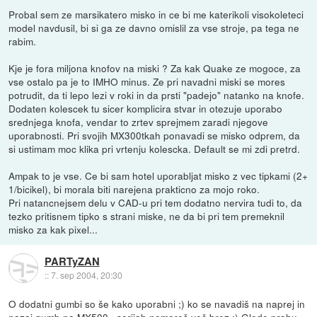
Probal sem ze marsikatero misko in ce bi me katerikoli visokoleteci
model navdusil, bi si ga ze davno omislil za vse stroje, pa tega ne
rabim.
Kje je fora miljona knofov na miski ? Za kak Quake ze mogoce, za
vse ostalo pa je to IMHO minus. Ze pri navadni miski se mores
potrudit, da ti lepo lezi v roki in da prsti "padejo" natanko na knofe.
Dodaten kolescek tu sicer komplicira stvar in otezuje uporabo
srednjega knofa, vendar to zrtev sprejmem zaradi njegove
uporabnosti. Pri svojih MX300tkah ponavadi se misko odprem, da
si ustimam moc klika pri vrtenju kolescka. Default se mi zdi pretrd.
Ampak to je vse. Ce bi sam hotel uporabljat misko z vec tipkami (2+
1/bicikel), bi morala biti narejena prakticno za mojo roko.
Pri natancnejsem delu v CAD-u pri tem dodatno nervira tudi to, da
tezko pritisnem tipko s strani miske, ne da bi pri tem premeknil
misko za kak pixel...
PARTyZAN
::
7. sep 2004, 20:30
O dodatni gumbi so še kako uporabni ;) ko se navadiš na naprej in
nazaj gumb na MX500+ serijah nemoreš več brez ;) Glede prahu