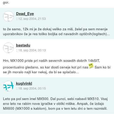
gor.
Dead_Eye
::
12. sep 2004, 21:53
to že samo, 12k mi je že dokaj veliko za miš, želel pa sem mnenje
uporabnikov če je res toliko boljša od navadnih optičnih(logitech)...
bastadu
::
18. sep 2004, 00:13
Hm, MX1000 pride pri naših severnih sosedih dobrih 14kSIT,
procentualno gledano, so kar dosti ceneje kot pri nas
Sam ko bi
se jih moralo najti kar nekaj, da bi se splačalo...
kuglvinkl
::
18. sep 2004, 00:15
Leto pa pol sem imel MX500. Dal punci, sebi nabavil MX510. Vsaj
eno leto ne rabim nove igračke v obliki miške. Ampak, če izdajo
MX600 (MX1000 s kablom), bom pa v tem letu dni o tem razmislil.