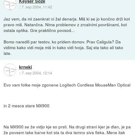
Keyser Soze
::
7. sep 2004, 11:42
Jaz vem, da mi zaenkrat ni žal denarja. Miš ki se jo končno drži kot
pravo miš. Natančna. Nima problemov z zrcalnimi površinami, kot
ostala optika. Gre praktično povsod...
Bomo naredili par testov, ko pridem domov. Prav Caligula? Da
vidimo kako vidi moja miš in kako vidi tvoja. Saj sta tako ali tako
iste.
krneki
::
7. sep 2004, 12:14
Evo vam fotke moje zgonene Logitech Cordless MouseMan Optical
in 2 mesca stare MX900
Na MX900 se že vidjo kje so prsti. Na drugi strani kjer je dlan, je pa
že povsem take barve kot sta ta dva temno siva fleka. Mene itak