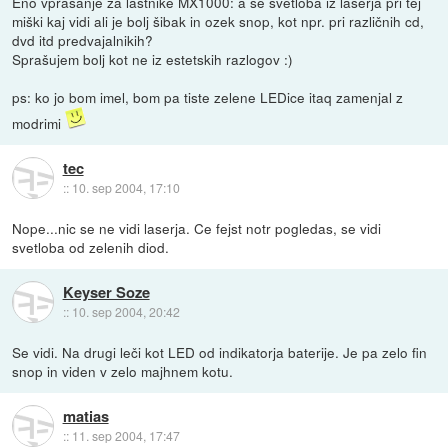
Eno vprašanje za lastnike MX1000: a se svetloba iz laserja pri tej
miški kaj vidi ali je bolj šibak in ozek snop, kot npr. pri različnih cd,
dvd itd predvajalnikih?
Sprašujem bolj kot ne iz estetskih razlogov :)
ps: ko jo bom imel, bom pa tiste zelene LEDice itaq zamenjal z
modrimi
tec
::
10. sep 2004, 17:10
Nope...nic se ne vidi laserja. Ce fejst notr pogledas, se vidi
svetloba od zelenih diod.
Keyser Soze
::
10. sep 2004, 20:42
Se vidi. Na drugi leči kot LED od indikatorja baterije. Je pa zelo fin
snop in viden v zelo majhnem kotu.
matias
::
11. sep 2004, 17:47