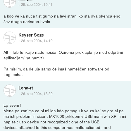
::
25. sep 2004, 19:41
a kdo ve ka nuca tist gumb na levi strani ko sta dva okenca eno
čez drugo narisana.hvala
Keyser Soze
::
26. sep 2004, 14:10
Alt - Tab funkcijo nadomešča. Oziroma preklaplanje med odprtimi
aplikacijami na namizju.
Pa mislim, da deluje samo če imaš nameščen software od
Logitecha.
Lena-rt
::
26. sep 2004, 18:39
Lp vsem !
Mene pa zanima ce bi mi loh kdo pomagu k ve za kaj se gre al pa
ma isti problem in sicer : MX1000 prklopm v USB mam win XP in mi
napise : usb device not recognized : one of the USB
devices attached to this computer has malfunctioned , and