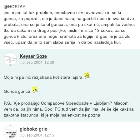
@HOSTAR
jest mam tut tak problem, enostavno ni v ravnovesju in se kr
gunca, za popizdit, sm jo dans nazaj na gambit nesu in sva še dve
probala, ena se je še bl guncala, ena pa skor nč, ampak še vedno,
tko da čakam na drugo pošiljko, mislm, miš za 19 čukov, pa se
gunca k stol brez ene noge, sramota za logije, drgač mi je pa zlo
všeč, upam da je to sam slaba serija in da bo naslednja kul.
Keyser Soze
::
6. sep 2004, 12:08
Moja ni pa nič razjahana kot stara lajdra.
Gunca gunca.
P.S.: Kje prodajajo Compadove Speedpade v Ljubljani? Mlacom
vem da, pa jih nima. Cool PC tud vem da jim ima. Je še kje kakšna
zakotna štacunca, ki je moja malenkost ne pozna.
globoko grlo
::
6. sep 2004, 12:15