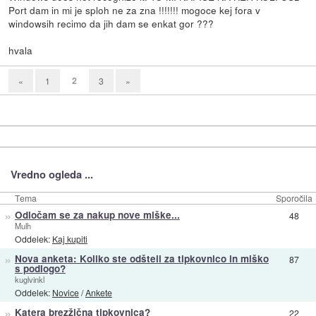
Port dam in mi je sploh ne za zna !!!!!!! mogoce kej fora v
windowsih recimo da jih dam se enkat gor ???
hvala
2
«
1
3
»
Vredno ogleda ...
Tema
Sporočila
»
Odločam se za nakup nove miške...
48
Mulh
Oddelek:
Kaj kupiti
»
Nova anketa: Koliko ste odšteli za tipkovnico in miško
87
s podlogo?
kuglvinkl
Oddelek:
Novice
/
Ankete
»
Katera brezžična tipkovnica?
22