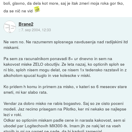
boli, glavno, da dela kot more, saj je itak zmeri moja roka gor tko,
da se nič ne vid
Brane2
::
7. sep 2004, 12:33
Ne vem no. Ne razumemm splosnega navdusenja nad radijskimi itd
miskami.
Pa sem za racunalnikom ponavadi 8+ ur dnevno in sem na
kakovost miske ZELO obcutljiv. Ze leta nazaj, ko opticnih sploh se
ni blo, sploh nisem mogu delat, ce nisem 1x tedensko razstavil in z
alkoholom spucal kuglo in vse kolescke v miski.
Ko pridem h komu in primem za misko, v kateri so 6 mesecev stare
smeti, mi kar slabo rata.
Vendar za dobro misko ne rabis bogastvo. Saj so ze cisto poceni
modeli. Jaz recimo prisegam na Pilotko, ker mi nekako se najlepse
lezi v roki.
Odkar so opticnim miskam padle cene in narasla kakovost, sem si
ubodel par Logitechovih MX300-tk. Imam jih ze nakj let na vseh
strojih in mi na pamet ne pade, da bi karkoli zamenjal.