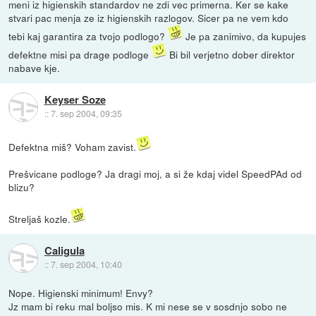
meni iz higienskih standardov ne zdi vec primerna. Ker se kake
stvari pac menja ze iz higienskih razlogov. Sicer pa ne vem kdo
tebi kaj garantira za tvojo podlogo?
Je pa zanimivo, da kupujes
defektne misi pa drage podloge
Bi bil verjetno dober direktor
nabave kje.
Keyser Soze
::
7. sep 2004, 09:35
Defektna miš? Voham zavist.
Prešvicane podloge? Ja dragi moj, a si že kdaj videl SpeedPAd od
blizu?
Streljaš kozle.
Caligula
::
7. sep 2004, 10:40
Nope. Higienski minimum! Envy?
Jz mam bi reku mal boljso mis. K mi nese se v sosdnjo sobo ne