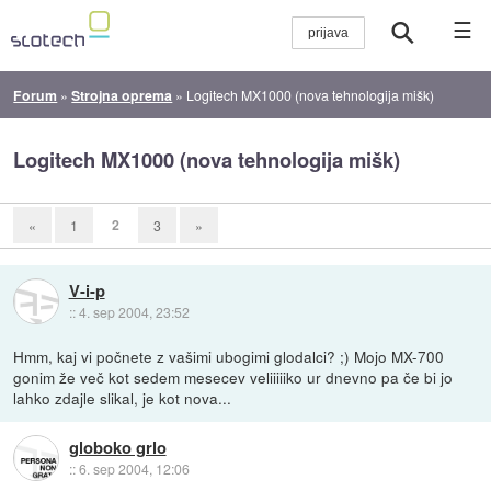
☰
Forum
»
Strojna oprema
»
Logitech MX1000 (nova tehnologija mišk)
Logitech MX1000 (nova tehnologija mišk)
2
«
1
3
»
V-i-p
::
4. sep 2004, 23:52
Hmm, kaj vi počnete z vašimi ubogimi glodalci? ;) Mojo MX-700
gonim že več kot sedem mesecev veliiiiiko ur dnevno pa če bi jo
lahko zdajle slikal, je kot nova...
globoko grlo
::
6. sep 2004, 12:06