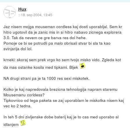
Hux
::
18. sep 2004, 13:45
Jaz nisem mojga mouseman cordless kaj dosti uporabljal. Sem kr
hitro ugotovil da je zanic mis in si hitro nabavo zicnega explorera
3.0. Tak da nevem ce gre barva res dol hehe.
Pomoje ce bi se potrudli pa malo obrisali stvar bi sla ta kao
svinjarija dol lol.
krneki: skoraj sem prek vrgo ko sem tvojo misko vido. Zgleda kot
da mas ostanke kosila med tipkami. Bljek
NA drugi strani pa je ta 1000 res sexi miskotek.
Kolko je kaj napredovala brezicna tehnologija napram staremu
Mousemanu corldess?
Tipkovnico od tega paketa se zaj uporablam le miskotka nisem kaj
vec ko 2 tedna.
In teh 5 dni zivljenske dobe baterij kaj je to cas med uporabo al
idlanjem