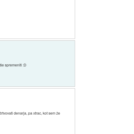
 še spremeniti :D
rtvovati denarja, pa xtrac, kot sem že