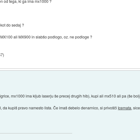
en od tega, ki ga ima mx1000 ?
 kot do sedaj ?
i MX100 ali MX900 in slabšo podlogo, oz. ne podloge ?
57
)
rice, mx1000 ima kljub laserju še precej drugih hib), kupi ali mx510 ali pa (še bol
čal, da kupiš pravo namesto lista. Če imaš debelo denarnico, si privošči
Icemata
, sic