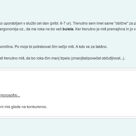
ko uporabljam v službi cel dan (pribl. 6-7 ur). Trenutno sem imel same "obične" za pa
 je ergonomija oz., da me roka ne bo več
bolela
. Ker trenutno je miš premajhna in jo 
omična. Po moje bi potreboval čim večjo miš. A kdo ve za takšno.
i trenutno miš, da bo roka čim manj trpela (zmanjšat/povečat občutljivost...).
icrosoft/p...
eni mis glede na konkurenco.