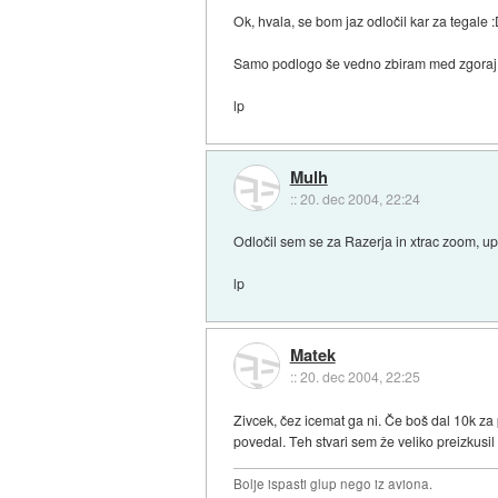
Ok, hvala, se bom jaz odločil kar za tegale 
Samo podlogo še vedno zbiram med zgora
lp
Mulh
::
20. dec 2004, 22:24
Odločil sem se za Razerja in xtrac zoom, up
lp
Matek
::
20. dec 2004, 22:25
Zivcek, čez icemat ga ni. Če boš dal 10k za 
povedal. Teh stvari sem že veliko preizkusi
Bolje ispasti glup nego iz aviona.