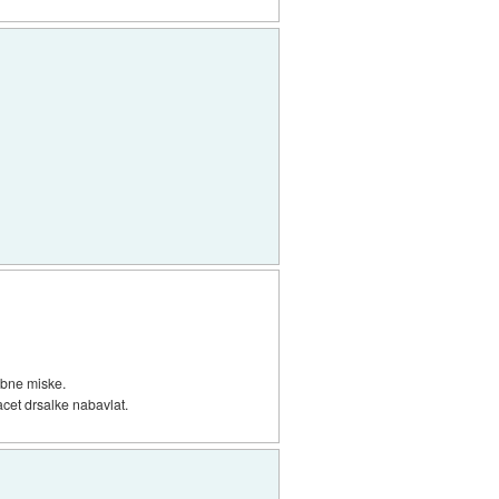
obne miske.
acet drsalke nabavlat.