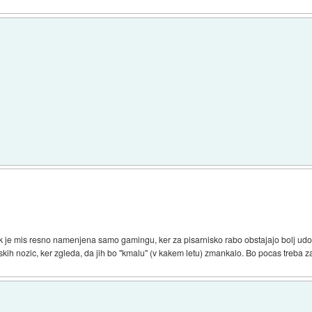
je mis resno namenjena samo gamingu, ker za pisarnisko rabo obstajajo bolj ud
skih nozic, ker zgleda, da jih bo "kmalu" (v kakem letu) zmankalo. Bo pocas treba z