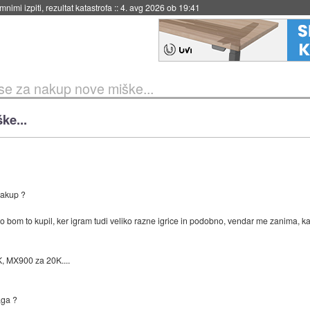
eto za večkratno uporabo
::
4. avg 2026 ob 19:41
e za nakup nove miške...
ke...
nakup ?
o bom to kupil, ker igram tudi veliko razne igrice in podobno, vendar me zanima,
, MX900 za 20K....
aga ?