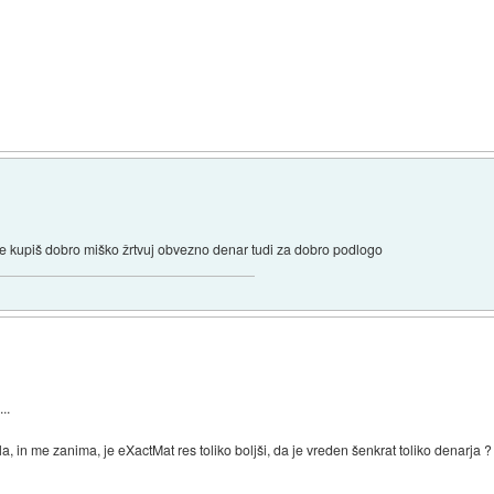
če kupiš dobro miško žrtvuj obvezno denar tudi za dobro podlogo
..
a, in me zanima, je eXactMat res toliko boljši, da je vreden šenkrat toliko denarja ?