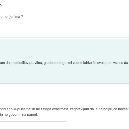
:D
j omenjenima ?
am da je odločitev pravilna, glede podloge, mi vseno lahko še svetujete, vse se da
podlago kupi icemat in ne tistega exactmata, zagotavljam da je najboljši, če nočeš ž
l in ne govorim na pamet.