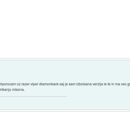
mo priporocam oz razer viper diamonback saj je sam izbolsana verzija le te in ma ve
mikanju misona.