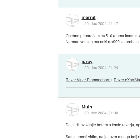
marnit
::
20. dec 2004, 21:17
Osebno priporočam mx510 (doma imam mx500)
Norman vem da ma neki mx900 za probo se 
jurcy
::
20. dec 2004, 21:24
Razer Viper Diamondback
+
Razer eXactMa
Mulh
::
20. dec 2004, 21:30
Da, tudi jaz zdajle berem o temle razerju, 
Sam namreč vidim, da je razer mnogo bolj n