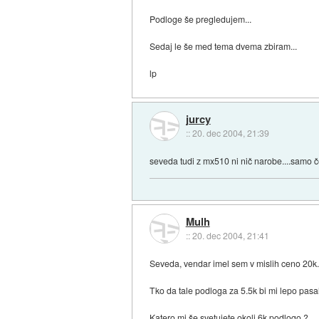
Podloge še pregledujem...
Sedaj le še med tema dvema zbiram...
lp
jurcy
::
20. dec 2004, 21:39
seveda tudi z mx510 ni nič narobe....samo 
Mulh
::
20. dec 2004, 21:41
Seveda, vendar imel sem v mislih ceno 20k..
Tko da tale podloga za 5.5k bi mi lepo pasal
Katero mi še svetujete okoli 6k podlogo ?