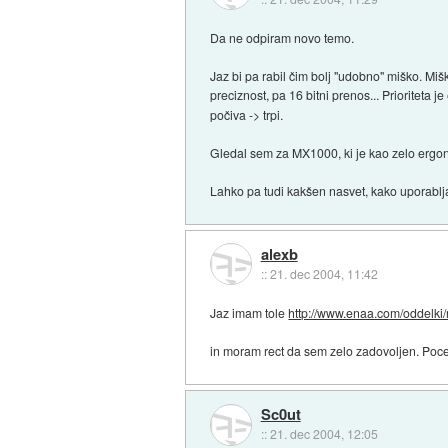
Da ne odpiram novo temo.
Jaz bi pa rabil čim bolj "udobno" miško. Miš
preciznost, pa 16 bitni prenos... Prioriteta
počiva -> trpi.
Gledal sem za MX1000, ki je kao zelo ergon
Lahko pa tudi kakšen nasvet, kako uporabljat
alexb
::
21. dec 2004, 11:42
Jaz imam tole
http://www.enaa.com/oddelki/m
in moram rect da sem zelo zadovoljen. Poc
Sc0ut
::
21. dec 2004, 12:05