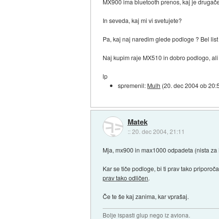
MX900 ima bluetooth prenos, kaj je drugač
In seveda, kaj mi vi svetujete?
Pa, kaj naj naredim glede podloge ? Bel list
Naj kupim raje MX510 in dobro podlogo, al
lp
spremenil:
Mulh
(
20. dec 2004 ob 20:
Matek
::
20. dec 2004, 21:11
Mja, mx900 in max1000 odpadeta (nista za ig
Kar se tiče podloge, bi ti prav tako priporo
prav tako odličen
.
Če te še kaj zanima, kar vprašaj.
Bolje ispasti glup nego iz aviona.