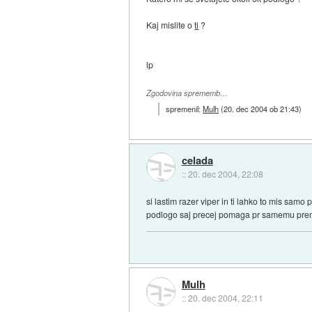
Kaj mislite o
ti
?
lp
Zgodovina sprememb…
spremenil:
Mulh
(
20. dec 2004 ob 21:43
)
celada
::
20. dec 2004, 22:08
si lastim razer viper in ti lahko to mis sa
podlogo saj precej pomaga pr samemu pre
Mulh
::
20. dec 2004, 22:11