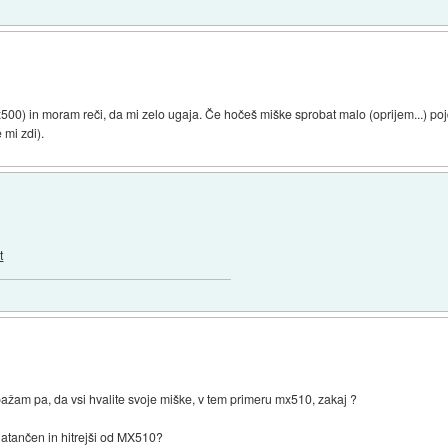
 in moram reči, da mi zelo ugaja. Če hočeš miške sprobat malo (oprijem...) pojd
mi zdi).
t
opažam pa, da vsi hvalite svoje miške, v tem primeru mx510, zakaj ?
atančen in hitrejši od MX510?