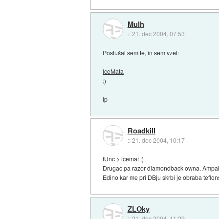
Mulh
::
21. dec 2004, 07:53
Poslušal sem te, in sem vzel:
IceMata
;)
lp
Roadkill
::
21. dec 2004, 10:17
fUnc > icemat :)
Drugac pa razor diamondback owna. Ampak 
Edino kar me pri DBju skrbi je obraba teflon
ZLOky
::
21. dec 2004, 11:29