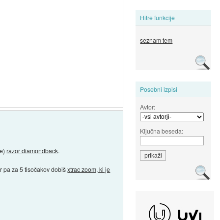
Hitre funkcije
seznam tem
Posebni izpisi
Avtor:
Ključna beseda:
je)
razor diamondback
.
er pa za 5 tisočakov dobiš
xtrac zoom, ki je