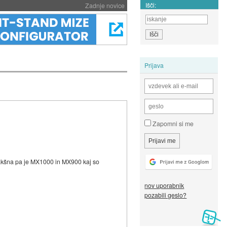
Išči:
Zadnje novice
Prijava
Zapomni si me
 kakšna pa je MX1000 in MX900 kaj so
nov uporabnik
pozabili geslo?