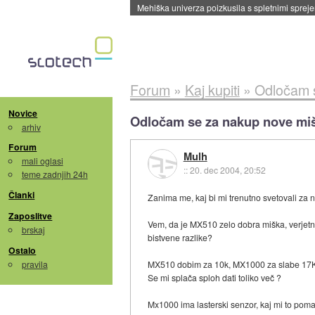
Evropska vesoljska agencija razvija svojo rak
Forum
»
Kaj kupiti
»
Odločam s
Novice
Odločam se za nakup nove miš
arhiv
Forum
Mulh
mali oglasi
::
20. dec 2004, 20:52
teme zadnjih 24h
Članki
Zanima me, kaj bi mi trenutno svetovali za 
Zaposlitve
Vem, da je MX510 zelo dobra miška, verjetn
brskaj
bistvene razlike?
Ostalo
pravila
MX510 dobim za 10k, MX1000 za slabe 17K
Se mi splača sploh dati toliko več ?
Mx1000 ima lasterski senzor, kaj mi to pom