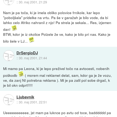
::
30. maj 2001, 21:29
Nam je pa toča, ki je imela obliko polovice frnikole, kar lepo
"poboljšala" pridelke na vrtu. Pa še v garažah je bilo vode, da bi
lahko celo Afriko nahranil z njo! Pa strela je sekala... Res, izjemen
dan!
BTW, kdor je iz okolice Polzele že ve, kako je bilo pri nas. Kako je
bilo šele v LJ...
DrSergioDJ
::
30. maj 2001, 21:44
Mi mamo pa Leona, ki je lepo preživel točo na avtocesti, nobenih
poškodb
( morem mal reklamet delat, sam, kdor ga je že vozu,
ve, da zanj NI potrebna reklama ). Mi je pa zalil pol sobe drgač, k
je bil okn odprt!!!!!
Ljubavnik
::
30. maj 2001, 22:51
Ueeeeeeeeeee, jst mam pa luknce po avtu od toce, badddddd pa