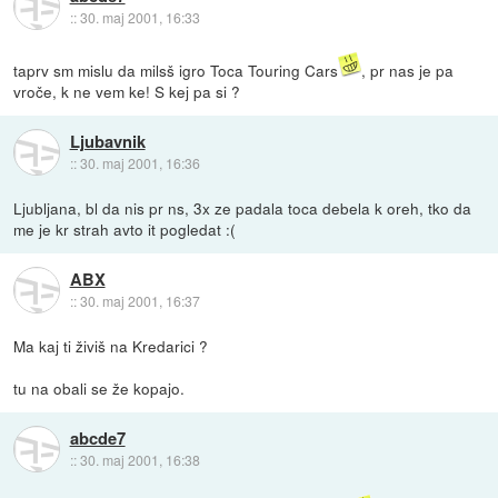
::
30. maj 2001, 16:33
taprv sm mislu da milsš igro Toca Touring Cars
, pr nas je pa
vroče, k ne vem ke! S kej pa si ?
Ljubavnik
::
30. maj 2001, 16:36
Ljubljana, bl da nis pr ns, 3x ze padala toca debela k oreh, tko da
me je kr strah avto it pogledat :(
ABX
::
30. maj 2001, 16:37
Ma kaj ti živiš na Kredarici ?
tu na obali se že kopajo.
abcde7
::
30. maj 2001, 16:38