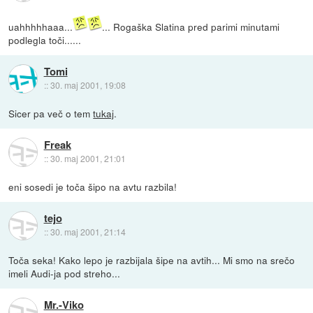
uahhhhhaaa...
... Rogaška Slatina pred parimi minutami
podlegla toči......
Tomi
::
30. maj 2001, 19:08
Sicer pa več o tem
tukaj
.
Freak
::
30. maj 2001, 21:01
eni sosedi je toča šipo na avtu razbila!
tejo
::
30. maj 2001, 21:14
Toča seka! Kako lepo je razbijala šipe na avtih... Mi smo na srečo
imeli Audi-ja pod streho...
Mr.-Viko