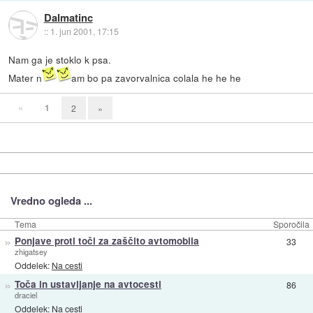
Dalmatinc
::
1. jun 2001, 17:15
Nam ga je stoklo k psa.
Mater n
am bo pa zavorvalnica colala he he he
«
1
2
»
Vredno ogleda ...
Tema
Sporočila
»
Ponjave proti toči za zaščito avtomobila
33
zhigatsey
Oddelek:
Na cesti
»
Toča in ustavljanje na avtocesti
86
draciel
Oddelek:
Na cesti