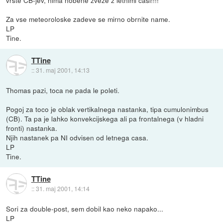
Za vse meteoroloske zadeve se mirno obrnite name.
LP
Tine.
TTine
::
31. maj 2001, 14:13
Thomas pazi, toca ne pada le poleti.
Pogoj za toco je oblak vertikalnega nastanka, tipa cumulonimbus
(CB). Ta pa je lahko konvekcijskega ali pa frontalnega (v hladni
fronti) nastanka.
Njih nastanek pa NI odvisen od letnega casa.
LP
Tine.
TTine
::
31. maj 2001, 14:14
Sori za double-post, sem dobil kao neko napako...
LP