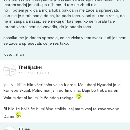
moram sedaj jemati.. po njih me tri ure ne zbudi nic.
no .. potem je klicala moja ljuba bakica in me zacela sprasevati,
ako me je strah sama doma, ko pada toca. v pol snu sem rekla, da
ne in zaspala nazaj.. sele nekaj ur kasneje, ko sem brala tale
thread vceraj sem se zavedla, da je padala toca.
sosolka me je danes vprasala, ce se zivim v tem svetu. tudi jaz sem
se zacela sprasevati, ce je res tako.
love, trillian
TheHijacker
::
1. jun 2001, 08:21
jp... v Litiji je bila včeri toča velka k oreh. Moj ubogi Hyundai jo je
kar lepo skupil. Polno manjših udrtinic ima. Baje bo treba na en
Vakum dat al kaj mi je že eden razlagal
Bi bilo že boljš če bi mi šipe stolklo, saj mam vsaj te zavarovane...
Damn
TTine