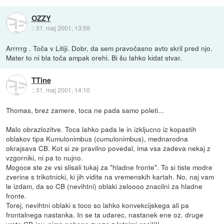
OZZY
::
31. maj 2001, 13:59
Arrrrrg . Toča v Litiji. Dobr, da sem pravočasno avto skril pred njo.
Mater to ni bla toča ampak orehi. Bi šu lahko kidat stvar.
TTine
::
31. maj 2001, 14:10
Thomas, brez zamere, toca ne pada samo poleti...
Malo obrazlozitve. Toca lahko pada le in izkljucno iz kopastih
oblakov tipa Kumulonimbus (cumulonimbus), mednarodna
okrajsava CB. Kot si ze pravilno povedal, ima vsa zadeva nekaj z
vzgorniki, ni pa to nujno.
Mogoce ste ze vsi slisali tukaj za "hladne fronte". To si tiste modre
zverine s trikotnicki, ki jih vidite na vremenskih kartah. No, naj vam
le izdam, da so CB (nevihtni) oblaki zeloooo znacilni za hladne
fronte.
Torej, nevihtni oblaki s toco so lahko konvekcijskega ali pa
frontalnega nastanka. In se ta udarec, nastanek ene oz. druge
vrste CB-jev, nima nobene zveze z letnimi casi!!!!