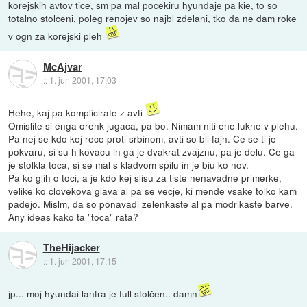
korejskih avtov tice, sm pa mal pocekiru hyundaje pa kie, to so
totalno stolceni, poleg renojev so najbl zdelani, tko da ne dam roke
v ogn za korejski pleh
McAjvar
::
1. jun 2001, 17:03
Hehe, kaj pa komplicirate z avti
Omislite si enga orenk jugaca, pa bo. Nimam niti ene lukne v plehu.
Pa nej se kdo kej rece proti srbinom, avti so bli fajn. Ce se ti je
pokvaru, si su h kovacu in ga je dvakrat zvajznu, pa je delu. Ce ga
je stolkla toca, si se mal s kladvom spilu in je biu ko nov.
Pa ko glih o toci, a je kdo kej slisu za tiste nenavadne primerke,
velike ko clovekova glava al pa se vecje, ki mende vsake tolko kam
padejo. Mislm, da so ponavadi zelenkaste al pa modrikaste barve.
Any ideas kako ta "toca" rata?
TheHijacker
::
1. jun 2001, 17:15
jp... moj hyundai lantra je full stolčen.. damn