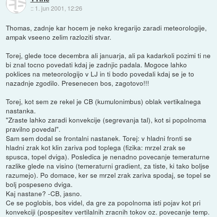
::
1. jun 2001, 12:26
Thomas, zadnje kar hocem je neko kregarijo zaradi meteorologije,
ampak vseeno zelim razloziti stvar.
Torej, glede toce decembra ali januarja, ali pa kadarkoli pozimi ti ne
bi znal tocno povedati kdaj je zadnjic padala. Mogoce lahko
poklices na meteorologijo v LJ in ti bodo povedali kdaj se je to
nazadnje zgodilo. Presenecen bos, zagotovo!!!
Torej, kot sem ze rekel je CB (kumulonimbus) oblak vertikalnega
nastanka.
"Zraste lahko zaradi konvekcije (segrevanja tal), kot si popolnoma
pravilno povedal".
Sam sem dodal se frontalni nastanek. Torej: v hladni fronti se
hladni zrak kot klin zariva pod toplega (fizika: mrzel zrak se
spusca, topel dviga). Posledica je nenadno povecanje temeraturne
razlike glede na visino (temeraturni gradient, za tiste, ki tako boljse
razumejo). Po domace, ker se mrzel zrak zariva spodaj, se topel se
bolj pospeseno dviga.
Kaj nastane? -CB, jasno.
Ce se poglobis, bos videl, da gre za popolnoma isti pojav kot pri
konvekciji (pospesitev vertilalnih zracnih tokov oz. povecanje temp.