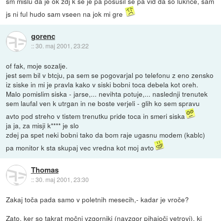
sm mislu da je ok zdj k se je pa posusil se pa vid da so luknce, sam
js ni ful hudo sam vseen na jok mi gre
gorenc
::
30. maj 2001, 23:22
of fak, moje sozalje.
jest sem bil v btcju, pa sem se pogovarjal po telefonu z eno zensko
iz siske in mi je pravla kako v siski bobni toca debela kot oreh.
Malo pomislim siska - jarse,... nevihta potuje,... naslednji trenutek
sem laufal ven k utrgan in ne boste verjeli - glih ko sem spravu
avto pod streho v tistem trenutku pride toca in smeri siska
ja ja, za misji k**** je slo
zdej pa spet neki bobni tako da bom raje ugasnu modem (kablc)
pa monitor k sta skupaj vec vredna kot moj avto
Thomas
::
30. maj 2001, 23:30
Zakaj toča pada samo v poletnih mesecih,- kadar je vroče?
Zato, ker so takrat močni vzgorniki (navzgor pihajoči vetrovi), ki