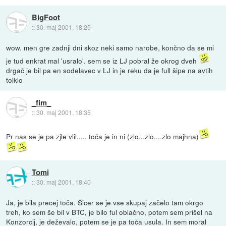
BigFoot
::
30. maj 2001, 18:25
wow. men gre zadnji dni skoz neki samo narobe, končno da se mi
je tud enkrat mal 'usralo'. sem se iz LJ pobral že okrog dveh
drgač je bil pa en sodelavec v LJ in je reku da je full šipe na avtih
tolklo
_fim_
::
30. maj 2001, 18:35
Pr nas se je pa zjle vlil..... toča je in ni (zlo...zlo....zlo majhna)
Tomi
::
30. maj 2001, 18:40
Ja, je bila precej toča. Sicer se je vse skupaj začelo tam okrgo
treh, ko sem še bil v BTC, je bilo ful oblačno, potem sem prišel na
Konzorcij, je deževalo, potem se je pa toča usula. In sem moral