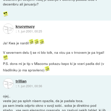
decembru ali januarju?
krucymucy
::
1. jun 2001, 00:25
Ja! Kwa je nardil
V severnem delu lj se ni blo tolk, na vicu pa v trnovem je pa trgal!
P.S. dons mi je tip v Mlacomu pokazu kepo ki je vceri padla dol (v
hladilniku jo ma spravleno)
trillian
::
1. jun 2001, 00:36
ojej..
veste jaz pa sploh nisem opazila, da je padala toca.
pa sem imela odprto okno v svoji sobi.. soba je direktno pod
streho.. vse sem elegantno prespala. po zaslugi nekih tablet, ki jih