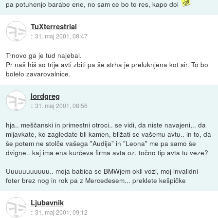
pa potuhenjo barabe ene, no sam ce bo to res, kapo dol
TuXterrestrial
::
31. maj 2001, 08:47
Trnovo ga je tud najebal.
Pr naš hiš so trije avti zbiti pa še strha je preluknjena kot sir. To bo
bolelo zavarovalnice.
lordgreg
::
31. maj 2001, 08:56
hja.. meščanski in primestni otroci.. se vidi, da niste navajeni,.. da
mijavkate, ko zagledate bli kamen, bližati se vašemu avtu.. in to, da
še potem ne stolče vašega "Audija" in "Leona" me pa samo še
dvigne.. kaj ima ena kurčeva firma avta oz. točno tip avta tu veze?
Uuuuuuuuuuu.. moja babica se BMWjem okli vozi, moj invalidni
foter brez nog in rok pa z Mercedesem... preklete kešpičke
Ljubavnik
::
31. maj 2001, 09:12