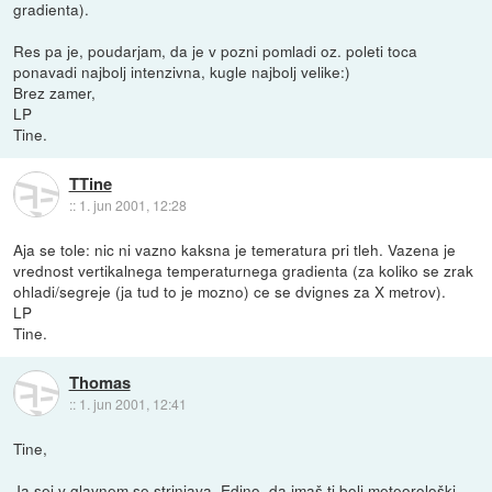
gradienta).
Res pa je, poudarjam, da je v pozni pomladi oz. poleti toca
ponavadi najbolj intenzivna, kugle najbolj velike:)
Brez zamer,
LP
Tine.
TTine
::
1. jun 2001, 12:28
Aja se tole: nic ni vazno kaksna je temeratura pri tleh. Vazena je
vrednost vertikalnega temperaturnega gradienta (za koliko se zrak
ohladi/segreje (ja tud to je mozno) ce se dvignes za X metrov).
LP
Tine.
Thomas
::
1. jun 2001, 12:41
Tine,
Ja sej v glavnem se strinjava. Edino, da imaš ti bolj meteorološki