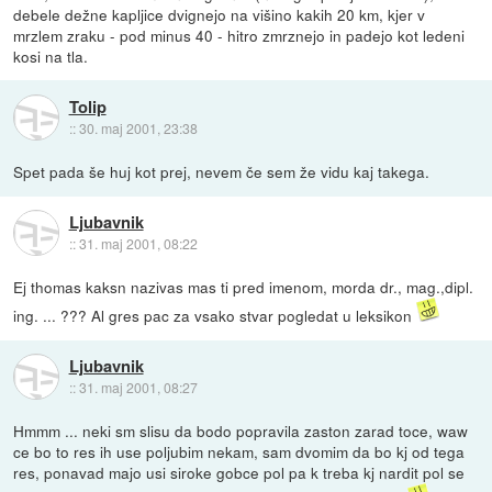
debele dežne kapljice dvignejo na višino kakih 20 km, kjer v
mrzlem zraku - pod minus 40 - hitro zmrznejo in padejo kot ledeni
kosi na tla.
Tolip
::
30. maj 2001, 23:38
Spet pada še huj kot prej, nevem če sem že vidu kaj takega.
Ljubavnik
::
31. maj 2001, 08:22
Ej thomas kaksn nazivas mas ti pred imenom, morda dr., mag.,dipl.
ing. ... ??? Al gres pac za vsako stvar pogledat u leksikon
Ljubavnik
::
31. maj 2001, 08:27
Hmmm ... neki sm slisu da bodo popravila zaston zarad toce, waw
ce bo to res ih use poljubim nekam, sam dvomim da bo kj od tega
res, ponavad majo usi siroke gobce pol pa k treba kj nardit pol se