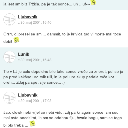
ja jest sm bliz Tržića, pa je tak sonce... uh ...uf---
Ljubavnik
::
30. maj 2001, 16:40
Grrrr, dj presel se sm ... dammit, to je krivica tud vi morte mal toce
dobit
Lunik
::
30. maj 2001, 16:48
Tle v LJ je celo dopoldne bilo tako sonce vroče za znoret, pol se je
pa pred kakšno uro tolk ulil, in je pol ure skup padala toča kot
oreh... Zdaj pa spet sije sonce... :)
Ljubavnik
::
30. maj 2001, 17:03
Jap, clowk nebi vrjel ce nebi vidu, zdj pa kr again sonce, sm sou
mal avto pocekirat, in sm se odahnu fiju, hwala bogu, sam se tega
bi blo treba ...