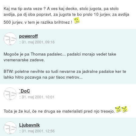
Kaj ma tip avta veze ? A ves kaj decko, stolc jugota, pa stolc
avdija, pa dj oba popravt, za jugota te bo prslo 10 jurjev, za avdija
500 jurjev, v tem je razlika brihtnez !
poweroff
::
31. maj 2001, 09:16
Mogoče je pa Thomas padalec... padalci morajo vedet take
vremenarske zadeve.
BTW: poletne nevihte so tudi nevarne za jadralne padalce ker te
lahko hitro pozavga na par tisoc metrov...
`DoC
::
31. maj 2001, 10:01
Toča je že kul, če ne druga se materialisti pred njo tresejo.
Ljubavnik
::
31. maj 2001, 12:56