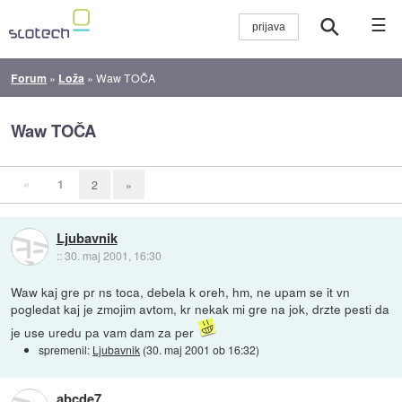
☰
Forum
»
Loža
»
Waw TOČA
Waw TOČA
«
1
2
»
Ljubavnik
::
30. maj 2001, 16:30
Waw kaj gre pr ns toca, debela k oreh, hm, ne upam se it vn
pogledat kaj je zmojim avtom, kr nekak mi gre na jok, drzte pesti da
je use uredu pa vam dam za per
spremenil:
Ljubavnik
(
30. maj 2001 ob 16:32
)
abcde7