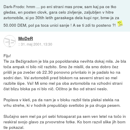
Dark-Frodo: hmm ... po eni strani mas prow, sam kaj pa ce tko
gledas, en posten clovk, gara celo zivljenje, zaljubljen v hitre
avtomobile, si po 30tih letih garaskega dela kupi npr, bmw-ja za
50.000 DEM, pol pa toca unici sanje ! A se ti zdi to posteno ?!
MoDeR
::
31. maj 2001, 13:30
Fiju!
Tle za Bežigradom je bla pa popoldanska nevihta dokaj mila. Je bla
toča ampak ni bilo nič razbito. Smo že mislili, da smo dobro čez
prišli je pa zvečer ob 22.30 ponovno privršalo in je padalo ko na
sodni dan. Vsi avtomobili pred blokom na severni strani so mel
razbite šipe. Vsi! Mi smo mel pa oba avtomobila na vzhodni strani
čist blizu bloka pa ni blo nič. Očitno je tko od strani neslo.
Poplava v kleti, pa da nam je v bloku razbil tista pleksi stekla na
vrhu strehe, ki v hodnik prepuščajo svetlobo je pa druga pesem.
Slučajno sem mel pa pri sebi fotoaparat pa sem ven letel na točo in
reskiral svojo glavo za prvovrstne fotke. Ko bom razvil slike jih bom
tle pokazal.