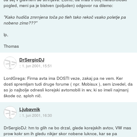
pogled, meni pa je bistven (poljuden) odgovor na dilemo:
"Kako hudiča zmrnjena toča po tleh tako rekoč vsako poletje pa
nobeno zimo???"
lp,
Thomas
DrSergioDJ
::
1. jun 2001, 15:51
LordGrega: Firma avta ima DOSTI veze, zakaj pa ne vem. Ker
dosti spremljam tudi druge forume ( npr. Mobisux ), sem izvedel, da
so jo najbolje odnesli korejski avtomobili in wv, ki so imeli najmanj
škode oz. sploh nič.
Ljubavnik
::
1. jun 2001, 16:30
DrSergioDJ: hm to glih ne bo drzal, glede korejskih avtov, VW mas
prow kokr sm ih gledu nikjer skor nobene luknce, kar se pa