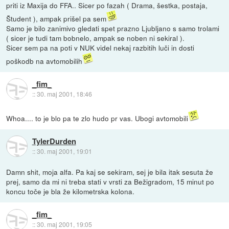
priti iz Maxija do FFA.. Sicer po fazah ( Drama, šestka, postaja,
Študent ), ampak prišel pa sem
Samo je bilo zanimivo gledati spet prazno Ljubljano s samo trolami
( sicer je tudi tam bobnelo, ampak se noben ni sekiral ).
Sicer sem pa na poti v NUK videl nekaj razbitih luči in dosti
poškodb na avtomobilih
_fim_
::
30. maj 2001, 18:46
Whoa.... to je blo pa te zlo hudo pr vas. Ubogi avtomobili
TylerDurden
::
30. maj 2001, 19:01
Damn shit, moja alfa. Pa kaj se sekiram, sej je bila itak sesuta že
prej, samo da mi ni treba stati v vrsti za Bežigradom, 15 minut po
koncu toče je bla že kilometrska kolona.
_fim_
::
30. maj 2001, 19:05