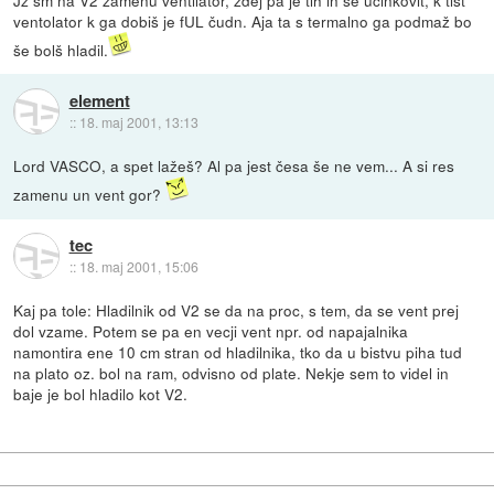
Jz sm na V2 zamenu ventilator, zdej pa je tih in še učinkovit, k tist
ventolator k ga dobiš je fUL čudn. Aja ta s termalno ga podmaž bo
še bolš hladil.
element
::
18. maj 2001, 13:13
Lord VASCO, a spet lažeš? Al pa jest česa še ne vem... A si res
zamenu un vent gor?
tec
::
18. maj 2001, 15:06
Kaj pa tole: Hladilnik od V2 se da na proc, s tem, da se vent prej
dol vzame. Potem se pa en vecji vent npr. od napajalnika
namontira ene 10 cm stran od hladilnika, tko da u bistvu piha tud
na plato oz. bol na ram, odvisno od plate. Nekje sem to videl in
baje je bol hladilo kot V2.