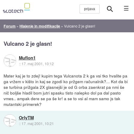
☰
Forum
»
Hlajenje in modifikacije
»
Vulcano 2 je glasn!
Vulcano 2 je glasn!
Muflon1
::
17. maj 2001, 10:12
Mater kaj je to zdej! kupim tega Vulcanota 2 k ga vsi tko hvalite pa
ga vržem v kišto in kaj se zgodi ko pržgem računalnik?... Kot da bi
se turbina prižgala 2X glasnejši je od G orba zaenkrat pa nmi še
nič boljše hladil bom jutri spasku tisto nalepko dol pa dal pasto
vmes.. ampak dere se pa še kr! a se to vsi al mam samo js tak
mutantski primerek?
OrlyTM
::
17. maj 2001, 10:21