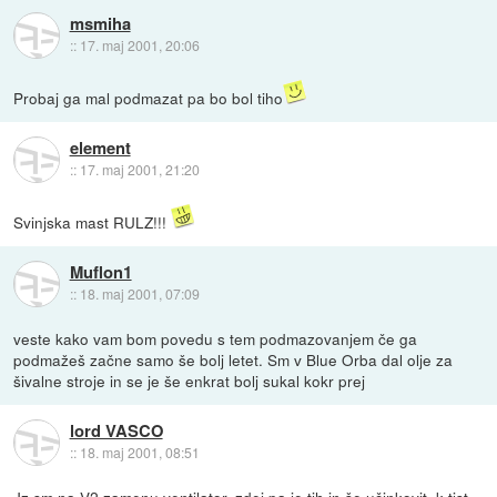
msmiha
::
17. maj 2001, 20:06
Probaj ga mal podmazat pa bo bol tiho
element
::
17. maj 2001, 21:20
Svinjska mast RULZ!!!
Muflon1
::
18. maj 2001, 07:09
veste kako vam bom povedu s tem podmazovanjem če ga
podmažeš začne samo še bolj letet. Sm v Blue Orba dal olje za
šivalne stroje in se je še enkrat bolj sukal kokr prej
lord VASCO
::
18. maj 2001, 08:51