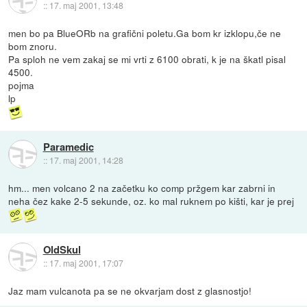
::
17. maj 2001, 13:48
men bo pa BlueORb na grafični poletu.Ga bom kr izklopu,če ne
bom znoru.
Pa sploh ne vem zakaj se mi vrti z 6100 obrati, k je na škatl pisal
4500.
pojma
lp
Paramedic
::
17. maj 2001, 14:28
hm... men volcano 2 na začetku ko comp pržgem kar zabrni in
neha čez kake 2-5 sekunde, oz. ko mal ruknem po kišti, kar je prej
OldSkul
::
17. maj 2001, 17:07
Jaz mam vulcanota pa se ne okvarjam dost z glasnostjo!