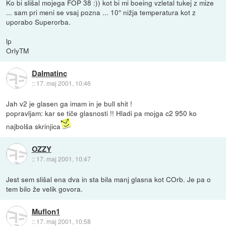
Ko bi slišal mojega FOP 38 :)) kot bi mi boeing vzletal tukej z mize
... sam pri meni se vsaj pozna ... 10° nižja temperatura kot z
uporabo Superorba.
lp
OrlyTM
Dalmatinc
::
17. maj 2001, 10:46
Jah v2 je glasen ga imam in je bull shit !
popravljam: kar se tiče glasnosti !! Hladi pa mojga c2 950 ko
najbolša skrinjica
OZZY
::
17. maj 2001, 10:47
Jest sem slišal ena dva in sta bila manj glasna kot COrb. Je pa o
tem bilo že velik govora.
Muflon1
::
17. maj 2001, 10:58