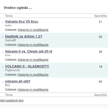
Vredno ogleda ...
Tema
Sporočila
»
Vulcano 6cu VS 6cu+
21
tauko
Oddelek:
Hlajenje in modifikacije
»
hladilnik za Athlon 1.2?
20
ZaphodB
Oddelek:
Hlajenje in modifikacije
»
Volcano II vs. Chrom orb dT=0
26
krho
Oddelek:
Hlajenje in modifikacije
»
VOLCANO II - GLASNOST?!
18
Poglavarcek
Oddelek:
Hlajenje in modifikacije
»
volcano ali orb?
60
Binji
Oddelek:
Hlajenje in modifikacije
Tema
Sporočila
Več podobnih tem