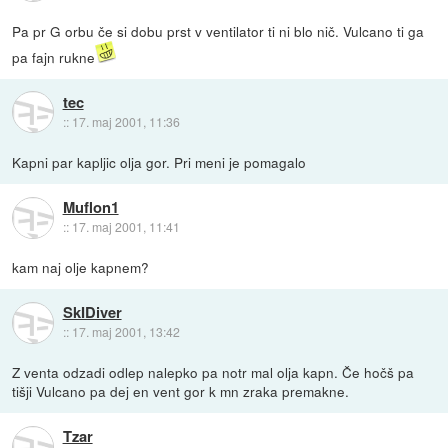
Pa pr G orbu če si dobu prst v ventilator ti ni blo nič. Vulcano ti ga
pa fajn rukne
tec
::
17. maj 2001, 11:36
Kapni par kapljic olja gor. Pri meni je pomagalo
Muflon1
::
17. maj 2001, 11:41
kam naj olje kapnem?
SkIDiver
::
17. maj 2001, 13:42
Z venta odzadi odlep nalepko pa notr mal olja kapn. Če hočš pa
tišji Vulcano pa dej en vent gor k mn zraka premakne.
Tzar