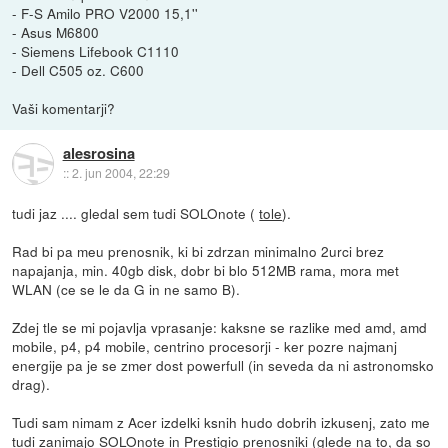
- F-S Amilo PRO V2000 15,1''
- Asus M6800
- Siemens Lifebook C1110
- Dell C505 oz. C600
Vaši komentarji?
alesrosina
::
2. jun 2004, 22:29
tudi jaz .... gledal sem tudi SOLOnote (
tole
).
Rad bi pa meu prenosnik, ki bi zdrzan minimalno 2urci brez
napajanja, min. 40gb disk, dobr bi blo 512MB rama, mora met
WLAN (ce se le da G in ne samo B).
Zdej tle se mi pojavlja vprasanje: kaksne se razlike med amd, amd
mobile, p4, p4 mobile, centrino procesorji - ker pozre najmanj
energije pa je se zmer dost powerfull (in seveda da ni astronomsko
drag).
Tudi sam nimam z Acer izdelki ksnih hudo dobrih izkusenj, zato me
tudi zanimajo SOLOnote in Prestigio prenosniki (glede na to, da so