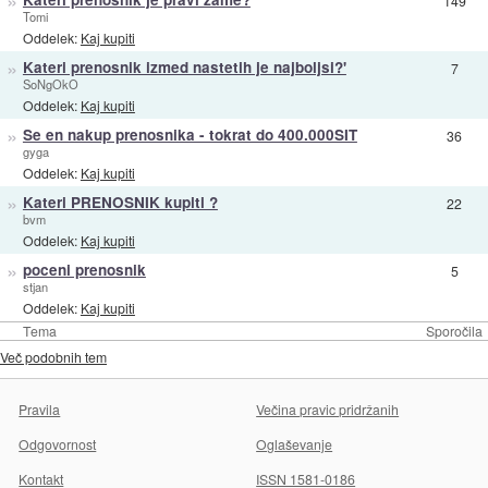
»
149
Tomi
Oddelek:
Kaj kupiti
»
Kateri prenosnik izmed nastetih je najboljsi?'
7
SoNgOkO
Oddelek:
Kaj kupiti
»
Se en nakup prenosnika - tokrat do 400.000SIT
36
gyga
Oddelek:
Kaj kupiti
»
Kateri PRENOSNIK kupiti ?
22
bvm
Oddelek:
Kaj kupiti
»
poceni prenosnik
5
stjan
Oddelek:
Kaj kupiti
Tema
Sporočila
Več podobnih tem
Pravila
Večina pravic pridržanih
Odgovornost
Oglaševanje
Kontakt
ISSN 1581-0186