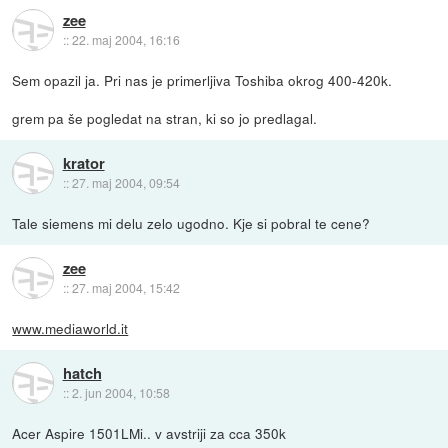
zee
::
22. maj 2004, 16:16
Sem opazil ja. Pri nas je primerljiva Toshiba okrog 400-420k.
grem pa še pogledat na stran, ki so jo predlagal.
krator
::
27. maj 2004, 09:54
Tale siemens mi delu zelo ugodno. Kje si pobral te cene?
zee
::
27. maj 2004, 15:42
www.mediaworld.it
hatch
::
2. jun 2004, 10:58
Acer Aspire 1501LMi.. v avstriji za cca 350k