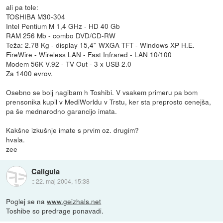
ali pa tole:
TOSHIBA M30-304
Intel Pentium M 1,4 GHz - HD 40 Gb
RAM 256 Mb - combo DVD/CD-RW
Teža: 2.78 Kg - display 15,4'' WXGA TFT - Windows XP H.E.
FireWire - Wireless LAN - Fast Infrared - LAN 10/100
Modem 56K V.92 - TV Out - 3 x USB 2.0
Za 1400 evrov.
Osebno se bolj nagibam h Toshibi. V vsakem primeru pa bom
prensonika kupil v MediWorldu v Trstu, ker sta preprosto cenejša,
pa še mednarodno garancijo imata.
Kakšne izkušnje imate s prvim oz. drugim?
hvala.
zee
Caligula
::
22. maj 2004, 15:38
Poglej se na
www.geizhals.net
Toshibe so predrage ponavadi.