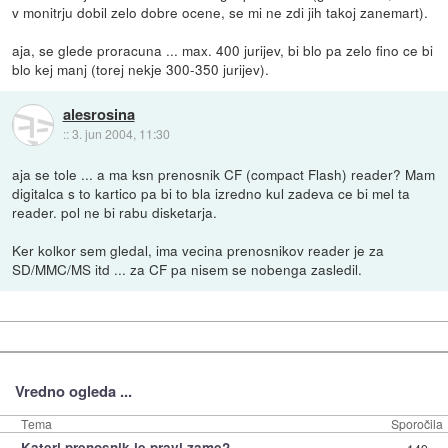
v monitrju dobil zelo dobre ocene, se mi ne zdi jih takoj zanemart).
aja, se glede proracuna ... max. 400 jurijev, bi blo pa zelo fino ce bi
blo kej manj (torej nekje 300-350 jurijev).
alesrosina
::
3. jun 2004, 11:30
aja se tole ... a ma ksn prenosnik CF (compact Flash) reader? Mam
digitalca s to kartico pa bi to bla izredno kul zadeva ce bi mel ta
reader. pol ne bi rabu disketarja.
Ker kolkor sem gledal, ima vecina prenosnikov reader je za
SD/MMC/MS itd ... za CF pa nisem se nobenga zasledil.
Vredno ogleda ...
Tema
Sporočila
Kateri prenosnik je pravi zame?