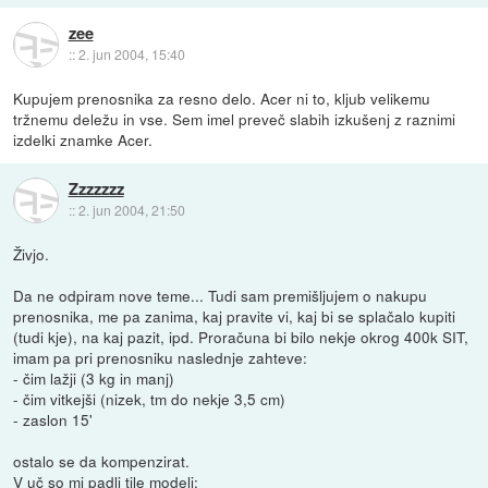
zee
::
2. jun 2004, 15:40
Kupujem prenosnika za resno delo. Acer ni to, kljub velikemu
tržnemu deležu in vse. Sem imel preveč slabih izkušenj z raznimi
izdelki znamke Acer.
Zzzzzzz
::
2. jun 2004, 21:50
Živjo.
Da ne odpiram nove teme... Tudi sam premišljujem o nakupu
prenosnika, me pa zanima, kaj pravite vi, kaj bi se splačalo kupiti
(tudi kje), na kaj pazit, ipd. Proračuna bi bilo nekje okrog 400k SIT,
imam pa pri prenosniku naslednje zahteve:
- čim lažji (3 kg in manj)
- čim vitkejši (nizek, tm do nekje 3,5 cm)
- zaslon 15'
ostalo se da kompenzirat.
V uč so mi padli tile modeli: