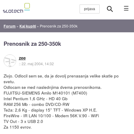
☰
Forum
»
Kaj kupiti
»
Prenosnik za 250-350k
Prenosnik za 250-350k
zee
::
22. maj 2004, 14:32
Zivjo. Odlocil sem se, da je dovolj prenasanja velike skatle po
svetu.
Odlocam se med naslednjima dvema prenosnikoma.
FUJITSU-SIEMENS Amilo M140101 (M7400)
Intel Pentium 1,6 GHz - HD 40 Gb
RAM 256 Mb - combo DVD/CD-RW
Teža: 2,6 Kg - display 15'' TFT - Windows XP H.E.
FireWire - IR LAN 10/100 - Modem 56K V.90 - WiFi
TV Out - 3 x USB 2.0
Za 1150 evrov.