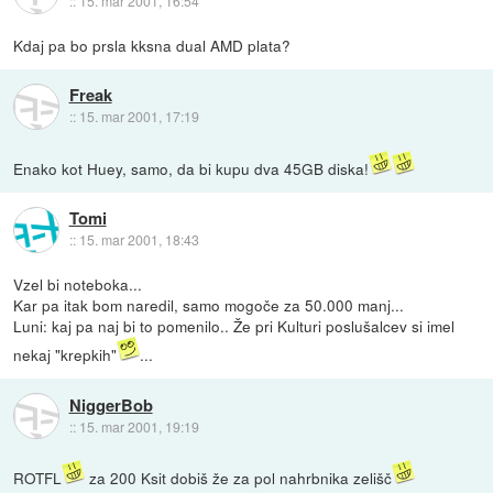
::
15. mar 2001, 16:54
Kdaj pa bo prsla kksna dual AMD plata?
Freak
::
15. mar 2001, 17:19
Enako kot Huey, samo, da bi kupu dva 45GB diska!
Tomi
::
15. mar 2001, 18:43
Vzel bi noteboka...
Kar pa itak bom naredil, samo mogoče za 50.000 manj...
Luni: kaj pa naj bi to pomenilo.. Že pri Kulturi poslušalcev si imel
nekaj "krepkih"
...
NiggerBob
::
15. mar 2001, 19:19
ROTFL
za 200 Ksit dobiš že za pol nahrbnika zelišč