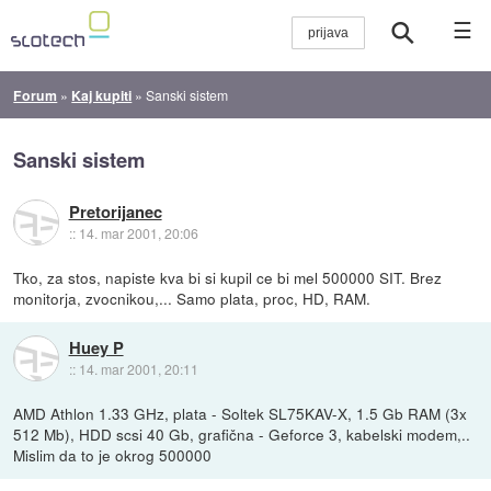
☰
Forum
»
Kaj kupiti
»
Sanski sistem
Sanski sistem
Pretorijanec
::
14. mar 2001, 20:06
Tko, za stos, napiste kva bi si kupil ce bi mel 500000 SIT. Brez
monitorja, zvocnikou,... Samo plata, proc, HD, RAM.
Huey P
::
14. mar 2001, 20:11
AMD Athlon 1.33 GHz, plata - Soltek SL75KAV-X, 1.5 Gb RAM (3x
512 Mb), HDD scsi 40 Gb, grafična - Geforce 3, kabelski modem,..
Mislim da to je okrog 500000