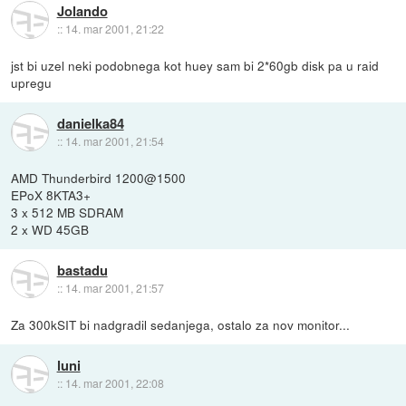
Jolando
::
14. mar 2001, 21:22
jst bi uzel neki podobnega kot huey sam bi 2*60gb disk pa u raid
upregu
danielka84
::
14. mar 2001, 21:54
AMD Thunderbird 1200@1500
EPoX 8KTA3+
3 x 512 MB SDRAM
2 x WD 45GB
bastadu
::
14. mar 2001, 21:57
Za 300kSIT bi nadgradil sedanjega, ostalo za nov monitor...
luni
::
14. mar 2001, 22:08