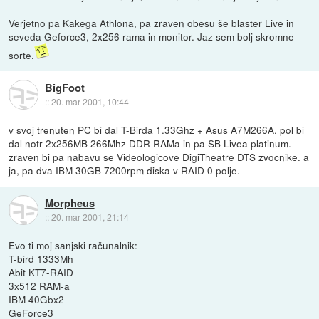
Verjetno pa Kakega Athlona, pa zraven obesu še blaster Live in
seveda Geforce3, 2x256 rama in monitor. Jaz sem bolj skromne
sorte.
BigFoot
::
20. mar 2001, 10:44
v svoj trenuten PC bi dal T-Birda 1.33Ghz + Asus A7M266A. pol bi
dal notr 2x256MB 266Mhz DDR RAMa in pa SB Livea platinum.
zraven bi pa nabavu se Videologicove DigiTheatre DTS zvocnike. a
ja, pa dva IBM 30GB 7200rpm diska v RAID 0 polje.
Morpheus
::
20. mar 2001, 21:14
Evo ti moj sanjski računalnik:
T-bird 1333Mh
Abit KT7-RAID
3x512 RAM-a
IBM 40Gbx2
GeForce3