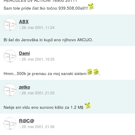
Sam tole pride čist tko točno 939.508,00sit!!!
ABX
::
26. mar 2001, 11:24
Bi šel do Jerovška in kupil eno njihovo AKCIJO.
Dami
::
26. mar 2001, 16:35
Hmm...500k je premau za moj sanski sistem
.
zetko
::
26. mar 2001, 21:25
Nekje sm vidu eno sunovo kišto za 1.2 M$
R@C@
::
26. mar 2001, 21:36