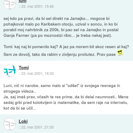
luni
::
22. mar 2001, 15:46
sej kdo pa pravi, da bi sel direkt na Jamajko... mogoce bi
pohajkoval malo po Karibskem otocju, uzival v soncu, in ko bi
porabil moj nahrbtnik za 200k, bi pac sel na Jamajko in postal
Ganja Farmer (pa po moznostzi ribic... je treba nekaj jest).
Tomi: kaj naj bi pomenilo kaj? A jaz pa morem bit skoz resen al kaj?
Sem ze dovolj, tako da rabim v zivljenju protiutez. Prav pase
Tomi
::
22. mar 2001, 18:30
Luni, nič ni narobe, samo malo si "odšel" iz svojega resnega in
strogega videza..
Ja, saj imaš prav, včasih te res prime, da bi delal neumnosti.. Mene
sedaj grbi pred kolokvijem iz matematike, da sem raje na internetu,
kot da bi se učil...
Loki
::
22. mar 2001, 21:35