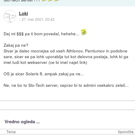
Loki
::
27. mar 2001, 20:42
Dej mi $$$ pa ti bom povedal, hehehe...
Zakaj pa ne?
Stvar je dalec mocnejsa od vseh Athlonov, Pentiumov in podobne
sare, sicer se pa lohk uporablja tut kot delovna postaja, lohk bi ga
imel tudi kot webserver (ce bi imel najet link)
OS je sicer Solaris 8, ampak zakaj pa ne...
Ne, ne bo to Slo-Tech server, ceprav bi to admini vsekakro zeleli...
Vredno ogleda ...
Tema
Sporočila