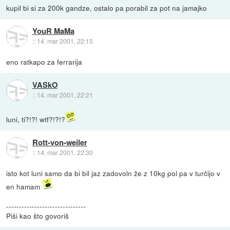
kupil bi si za 200k gandze, ostalo pa porabil za pot na jamajko
YouR MaMa
::
14. mar 2001, 22:15
eno ratkapo za ferrarija
VASkO
::
14. mar 2001, 22:21
luni, ti?!?! wtf?!?!?
Rott-von-weiler
::
14. mar 2001, 22:30
isto kot luni samo da bi bil jaz zadovoln že z 10kg pol pa v turčijo v
en hamam
-------------------------------
Piši kao što govoriš