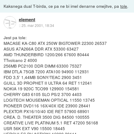
Kaksnega dual T-birda, ce pa ne bi imel denarne omejitve, pa
tole
.
element
::
25. mar 2001, 18:34
Jest pa tole:
MACASE KA-C80 ATX 250W BIGTOWER 22300 26537
ASUS A7A266A DDR ATX 53300 63427
AMD THUNDERBIRD 1200/266 67600 80444
TTvolcano 2 4000
256MB PC2100 DDR DIMM 63300 75327
IBM DTLA 75GB 7200 ATA100 94900 112931
FDD 3,5' 1,44MB SONY/TEAC 2900 3451
GUILL 3D PROPHET II ULTRA 64 RET 112041
NOKIA 19 920C TCO99 129900 154581
CHERRY G83 6105 SLO PS/2 3700 4403
LOGITECH MOUSEMAN OPTICAL 11550 13745
PIONEER DVD116 16X/40X IDE 23900 28441
PLEXTOR PX16/10/40 IDE RET 57900 68901
CREA. D. THEATER 3500 DIG 84500 100555
CREATIVE LIVE PLATINUM 5.1 RET 47200 56168
USR 56K EXT V90 15500 18445
HERCULES DV ACTION! 16900 20111