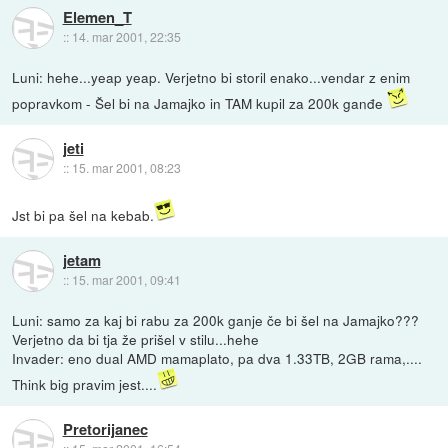
Elemen_T
::
14. mar 2001, 22:35
Luni: hehe...yeap yeap. Verjetno bi storil enako...vendar z enim
popravkom - Šel bi na Jamajko in TAM kupil za 200k ganđe
jeti
::
15. mar 2001, 08:23
Jst bi pa šel na kebab.
jetam
::
15. mar 2001, 09:41
Luni: samo za kaj bi rabu za 200k ganje če bi šel na Jamajko???
Verjetno da bi tja že prišel v stilu...hehe
Invader: eno dual AMD mamaplato, pa dva 1.33TB, 2GB rama,....
Think big pravim jest....
Pretorijanec