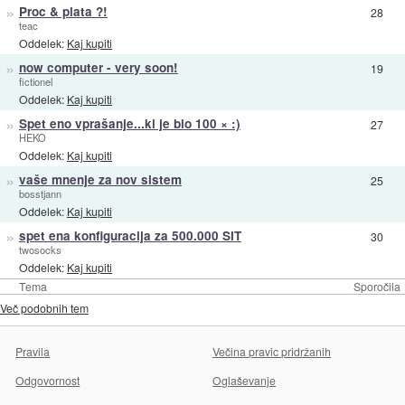
»
Proc & plata ?!
28
teac
Oddelek:
Kaj kupiti
»
now computer - very soon!
19
fictionel
Oddelek:
Kaj kupiti
»
Spet eno vprašanje...ki je blo 100 × :)
27
HEKO
Oddelek:
Kaj kupiti
»
vaše mnenje za nov sistem
25
bosstjann
Oddelek:
Kaj kupiti
»
spet ena konfiguracija za 500.000 SIT
30
twosocks
Oddelek:
Kaj kupiti
Tema
Sporočila
Več podobnih tem
Pravila
Večina pravic pridržanih
Odgovornost
Oglaševanje