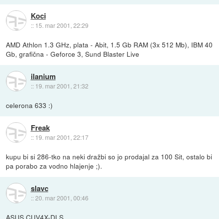
Koci
::
15. mar 2001, 22:29
AMD Athlon 1.3 GHz, plata - Abit, 1.5 Gb RAM (3x 512 Mb), IBM 40
Gb, grafična - Geforce 3, Sund Blaster Live
ilanium
::
19. mar 2001, 21:32
celerona 633 :)
Freak
::
19. mar 2001, 22:17
kupu bi si 286-tko na neki dražbi so jo prodajal za 100 Sit, ostalo bi
pa porabo za vodno hlajenje ;).
slavc
::
20. mar 2001, 00:46
ASUS CUV4X-DLS