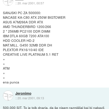
::
20. mar 2001, 00:57
SANJSKI PC ZA 500000:
MACASE KA-C80 ATX 250W BIGTOWER
ASUS A7M266A DDR ATX
AMD THUNDERBIRD 1200/266
2 * 256MB PC2100 DDR DIMM
IBM DTLA 60GB 7200 ATA100
HDD COOLER HD-2
MAT.MILL. G450 32MB DDR DH
PLEXTOR PX16/10/40 IDE
CREATIVE LIVE PLATINUM 5.1 RET
+
+
ATM
+
+
ena punca
Jeronimo
::
20. mar 2001, 09:13
500.000 SIT. To je tolk dnarja, da še nisem razmišljal kaj bi nabavil.