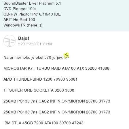
SoundBlaster Live! Platinum 5.1
DVD Pioneer 10fs
CD-RW Plextor Px16/10/40 IDE
ABIT HotRod 100
Windows Px (hehe :))
Bajo1
::
20. mar 2001, 21:53
Na primer tole, je okol 570 jurjev:
MICROSTAR K7T TURBO RAID ATA100 ATX 35200 41888
AMD THUNDERBIRD 1200 79900 95081
TT SUPER ORB SOCKET A 3200 3808
256MB PC133 7ns CAS2 INFINION/MICRON 26700 31773
256MB PC133 7ns CAS2 INFINION/MICRON 26700 31773
IBM DTLA 45GB 7200 ATA100 39700 47243