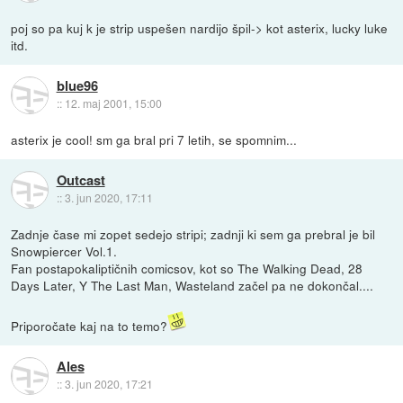
poj so pa kuj k je strip uspešen nardijo špil-> kot asterix, lucky luke
itd.
blue96
::
12. maj 2001, 15:00
asterix je cool! sm ga bral pri 7 letih, se spomnim...
Outcast
::
3. jun 2020, 17:11
Zadnje čase mi zopet sedejo stripi; zadnji ki sem ga prebral je bil
Snowpiercer Vol.1.
Fan postapokaliptičnih comicsov, kot so The Walking Dead, 28
Days Later, Y The Last Man, Wasteland začel pa ne dokončal....
Priporočate kaj na to temo?
Ales
::
3. jun 2020, 17:21