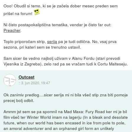
Ooo! Obudil si temo, ki se je začela dober mesec preden sem
prišel na forum!
Ni čisto postapokaliptična tematika, vendar je čisto far out:
Preacher
.
Toplo priporočam strip,
serija
pa je tudi odlična. No, vsaj prva
sezona, pri kateri sem se trenutno ustavil.
Sam sicer še vedno najbolj uživam v Alanu Fordu (stari prevodi
Vjesnika iz Zagreba), zelo rad pa se vračam tudi k Cortu Malteseju.
Outcast
::
3. jun 2020, 19:47
Ok zanimiv predlog....sicer serija mi ni bila všeč stip zna biti pomoje
precej bolj odbit.
Ammm jst sem se pa spomnil na Mad Maxa: Fury Road ker mi je bil
film všeč ter Winter World imam na lagerju (In a bleak and desolate
future, when our world has been encased in ice from pole to pole,
an amoral adventurer and an orphaned girl form an unlikely