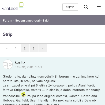
☰
Forum
»
Sedem umetnosti
»
Stripi
Stripi
«
1
2
3
»
kuzifix
::
10. maj 2001, 12:01
Glede na to, da najbrz nism edini k jih berem, me zanima kere kej
berete, ste jih brali, so vam najljubsi ...
Jz sm zacel enkrat pri 6 letih z Zvitorepcem, pol pa Alani Fordi,
fotrove Stripoteke, Asterix ... In sledila je doba interneta ter znanja
francoscine
Pol pa lepo original Asterixi, Gaston, Calvin and
Hobbes, Garfield, User friendly ... Pa neki cajta so bli v Delu ob
sobotah tud dobri ... Skoda k jih ni vec