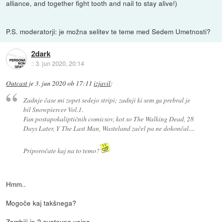
alliance, and together fight tooth and nail to stay alive!)
P.S. moderatorji: je možna selitev te teme med Sedem Umetnosti?
2dark
::
3. jun 2020, 20:14
Outcast
je
3. jun 2020 ob 17:11
izjavil
:
Zadnje čase mi zopet sedejo stripi; zadnji ki sem ga prebral je
bil Snowpiercer Vol.1.
Fan postapokaliptičnih comicsov, kot so The Walking Dead, 28
Days Later, Y The Last Man, Wasteland začel pa ne dokončal....
Priporočate kaj na to temo?
Hmm..
Mogoče kaj takšnega?
Zombiji in 2 svetovna vojna..