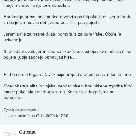
imajo moralo, nosijo cele oblacila...
Hombre je precej bolj hatdcore verzija postapokalipse, kjer te bodo
za boljsi par cevlje ubili, zeno posilili in psa pojedli
Jeremiah je za nezne duse, hombre je za korenjake. Oboje je
uzivancija.
S tem da v svetu jeremiaha se skozi cas zacnejo szvari obracati na
boljem ljudje zacnejo obnavljati hise ...
Pri hombreju tega ni. Civilizacija propadla popolnoma in samo tone.
Sicer obstaja elita in vojska, vendar nisem bral niti ene zgodbe ki bi
malce pokazala tudi drugo stran. Kako zivijo bogati, kje se
nahajajo...
Zgodovina sprememb…
spremenilo:
2dark
(
7. jun 2020 ob 17:23
)
Outcast