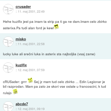
crusader
::
11. maj 2001, 22:49
Hehe kuzifix jest pa imam ta strip pa ti ga ne dam.Imam celo zbirko
asterixa.Pa tudi alan ford je kewl
misko
::
11. maj 2001, 22:58
lucky luke ali srečni luka in asterix sta najboljša (vsaj zame)
kuzifix
::
12. maj 2001, 07:59
cRUSader: grrr
Sej jz mam tud celo zbirko ... Edin Legionar je
bil razprodan. Mam pa zato ze skori vse ostale u francoscini, k tud
rulajo
abcde7
::
12. maj 2001, 09:19