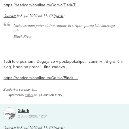
https://readcomiconline.to/Comic/Dark-T...
Outcast
je
8. jul 2020 ob 11:40
izjavil
:
Našel seznam potencialno zanimivih stripov, pozna kdo katerega
od:
Black River
Tudi tole poznam. Dogaja se v postapokalipsi.. zanimiv trd grafični
slog, brutalno precej.. fina zadeva.,.
https://readcomiconline.to/Comic/Black-...
Zgodovina sprememb…
spremenilo:
2dark
(
8. jul 2020 ob 12:27
)
2dark
::
8. jul 2020, 12:31
Outcast
je
8. jul 2020 ob 11:40
izjavil
: