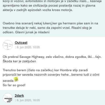
konji in vozovi, avtomobilov in motorjev je v začetku malo... kasneje
spremljamo kako se civilizacija pocasi postavlja nazaj in glavna
akterja v zadnjih epizodah vozita kross motorja.
Osebno ima scenarij nekaj lukenj,ker ga hermann pise sam in na
trenutke deluje kr neki, samo da zapolni vrzel. Risalni slog je
odlicen. Glavni junak je mladeni
Outcast
::
6. jun 2020, 10:05
Ok prebral Savage Highway, zelo všečno, dobra zgodba, liki....fajn.
Škoda ker je zaključen
Trenutno berem (čisto na začetku) kar Hombre stip zaradi
priporočil ter seveda nazornih coverjev hehe...beremo tudi z očmi
seveda
So far so good!
2dark
::
6. jun 2020, 16:05