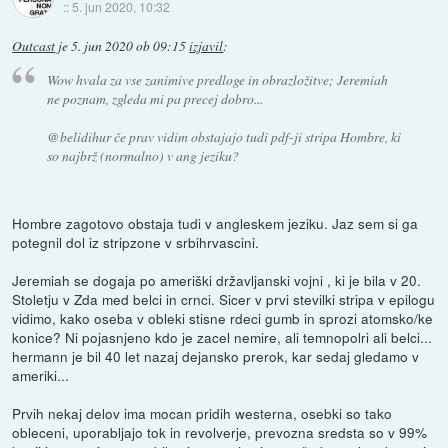
::
5. jun 2020, 10:32
Outcast
je
5. jun 2020 ob 09:15
izjavil
:
Wow hvala za vse zanimive predloge in obrazložitve; Jeremiah
ne poznam, zgleda mi pa precej dobro...
@belidihur če prav vidim obstajajo tudi pdf-ji stripa Hombre, ki
so najbrž (normalno) v ang jeziku?
Hombre zagotovo obstaja tudi v angleskem jeziku. Jaz sem si ga
potegnil dol iz stripzone v srbihrvascini.
Jeremiah se dogaja po ameriški državljanski vojni , ki je bila v 20.
Stoletju v Zda med belci in crnci. Sicer v prvi stevilki stripa v epilogu
vidimo, kako oseba v obleki stisne rdeci gumb in sprozi atomsko/ke
konice? Ni pojasnjeno kdo je zacel nemire, ali temnopolri ali belci...
hermann je bil 40 let nazaj dejansko prerok, kar sedaj gledamo v
ameriki...
Prvih nekaj delov ima mocan pridih westerna, osebki so tako
obleceni, uporabljajo tok in revolverje, prevozna sredsta so v 99%