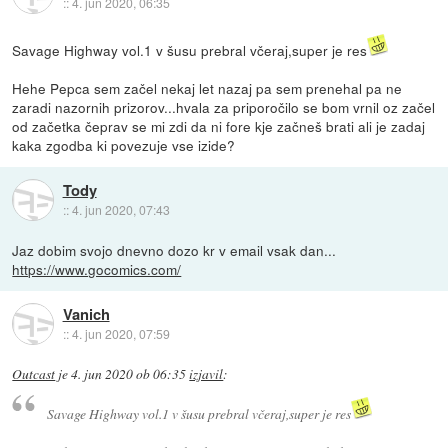
::
4. jun 2020, 06:35
Savage Highway vol.1 v šusu prebral včeraj,super je res
Hehe Pepca sem začel nekaj let nazaj pa sem prenehal pa ne
zaradi nazornih prizorov...hvala za priporočilo se bom vrnil oz začel
od začetka čeprav se mi zdi da ni fore kje začneš brati ali je zadaj
kaka zgodba ki povezuje vse izide?
Tody
::
4. jun 2020, 07:43
Jaz dobim svojo dnevno dozo kr v email vsak dan...
https://www.gocomics.com/
Vanich
::
4. jun 2020, 07:59
Outcast
je
4. jun 2020 ob 06:35
izjavil
:
Savage Highway vol.1 v šusu prebral včeraj,super je res