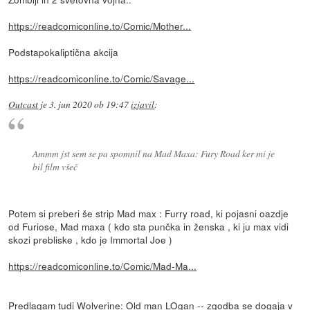
https://readcomiconline.to/Comic/Mother...
Podstapokaliptična akcija
https://readcomiconline.to/Comic/Savage...
Outcast
je
3. jun 2020 ob 19:47
izjavil
:
Ammm jst sem se pa spomnil na Mad Maxa: Fury Road ker mi je
bil film všeč
Potem si preberi še strip Mad max : Furry road, ki pojasni oazdje
od Furiose, Mad maxa ( kdo sta punčka in ženska , ki ju max vidi
skozi prebliske , kdo je Immortal Joe )
https://readcomiconline.to/Comic/Mad-Ma...
Predlagam tudi Wolverine: Old man LOgan -- zgodba se dogaja v