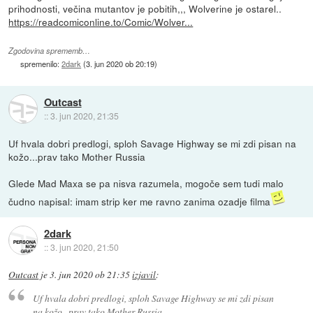
prihodnosti, večina mutantov je pobitih,,, Wolverine je ostarel..
https://readcomiconline.to/Comic/Wolver...
Zgodovina sprememb…
spremenilo:
2dark
(
3. jun 2020 ob 20:19
)
Outcast
::
3. jun 2020, 21:35
Uf hvala dobri predlogi, sploh Savage Highway se mi zdi pisan na
kožo...prav tako Mother Russia
Glede Mad Maxa se pa nisva razumela, mogoče sem tudi malo
čudno napisal: imam strip ker me ravno zanima ozadje filma
2dark
::
3. jun 2020, 21:50
Outcast
je
3. jun 2020 ob 21:35
izjavil
:
Uf hvala dobri predlogi, sploh Savage Highway se mi zdi pisan
na kožo...prav tako Mother Russia