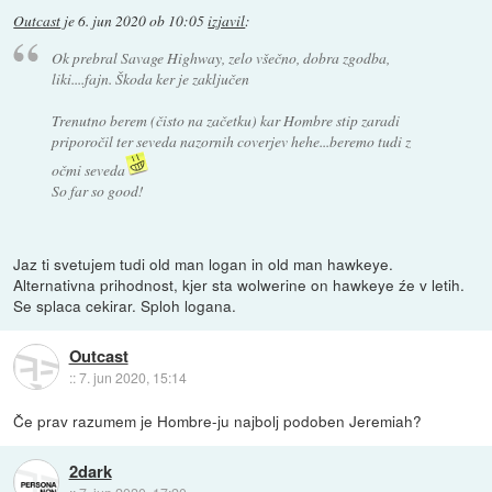
Outcast
je
6. jun 2020 ob 10:05
izjavil
:
Ok prebral Savage Highway, zelo všečno, dobra zgodba,
liki....fajn. Škoda ker je zaključen
Trenutno berem (čisto na začetku) kar Hombre stip zaradi
priporočil ter seveda nazornih coverjev hehe...beremo tudi z
očmi seveda
So far so good!
Jaz ti svetujem tudi old man logan in old man hawkeye.
Alternativna prihodnost, kjer sta wolwerine on hawkeye źe v letih.
Se splaca cekirar. Sploh logana.
Outcast
::
7. jun 2020, 15:14
Če prav razumem je Hombre-ju najbolj podoben Jeremiah?
2dark