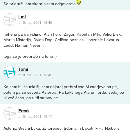
Se pridružujem skoraj vsem odgovormo
luni
::
10. maj 2001, 18:45
hehe ja pa da vidimo: Alan Ford, Zagor, Kapetan Miki, Veliki Blek,
Martin Misterija, Dylan Dog, Čelična pesnica... pozneje Lazarus
Ledd, Nathan Never...
tega se je prebralo na tone :)
Tomi
::
10. maj 2001, 18:49
Ko sem bil še mlajši, sem najprej prebral vse Musterjeve stripe,
potem pa še seveda Asterixa. Pa kakšnega Alana Forda, sedaj pa
ni več časa, pa tudi stripov ne..
Freak
::
10. maj 2001, 19:17
Asterix, Srečni Luka, Zvitorepec, trdonja in Lakotnik---> Najboljši