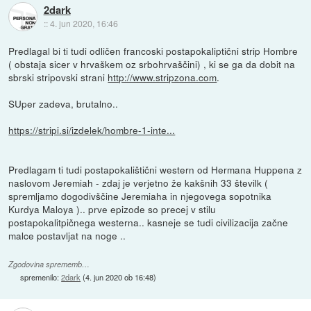
2dark
::
4. jun 2020, 16:46
Predlagal bi ti tudi odličen francoski postapokaliptični strip Hombre
( obstaja sicer v hrvaškem oz srbohrvaščini) , ki se ga da dobit na
sbrski stripovski strani
http://www.stripzona.com
.
SUper zadeva, brutalno..
https://stripi.si/izdelek/hombre-1-inte...
Predlagam ti tudi postapokalištični western od Hermana Huppena z
naslovom Jeremiah - zdaj je verjetno že kakšnih 33 številk (
spremljamo dogodivščine Jeremiaha in njegovega sopotnika
Kurdya Maloya ).. prve epizode so precej v stilu
postapokalitpičnega westerna.. kasneje se tudi civilizacija začne
malce postavljat na noge ..
Zgodovina sprememb…
spremenilo:
2dark
(
4. jun 2020 ob 16:48
)