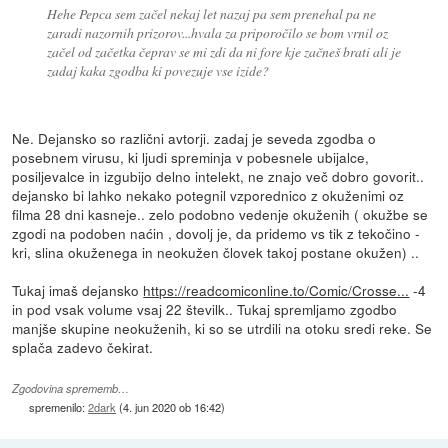
Hehe Pepca sem začel nekaj let nazaj pa sem prenehal pa ne
zaradi nazornih prizorov...hvala za priporočilo se bom vrnil oz
začel od začetka čeprav se mi zdi da ni fore kje začneš brati ali je
zadaj kaka zgodba ki povezuje vse izide?
Ne. Dejansko so različni avtorji. zadaj je seveda zgodba o
posebnem virusu, ki ljudi spreminja v pobesnele ubijalce,
posiljevalce in izgubijo delno intelekt, ne znajo več dobro govorit..
dejansko bi lahko nekako potegnil vzporednico z okuženimi oz
filma 28 dni kasneje.. zelo podobno vedenje okuženih ( okužbe se
zgodi na podoben naćin , dovolj je, da pridemo vs tik z tekočino -
kri, slina okuženega in neokužen človek takoj postane okužen) ..
Tukaj imaš dejansko
https://readcomiconline.to/Comic/Crosse...
-4
in pod vsak volume vsaj 22 številk.. Tukaj spremljamo zgodbo
manjše skupine neokuženih, ki so se utrdili na otoku sredi reke. Se
splača zadevo čekirat.
Zgodovina sprememb…
spremenilo:
2dark
(
4. jun 2020 ob 16:42
)