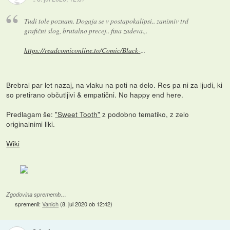
Tudi tole poznam. Dogaja se v postapokalipsi.. zanimiv trd
grafični slog, brutalno precej.. fina zadeva.,.
https://readcomiconline.to/Comic/Black-
...
Brebral par let nazaj, na vlaku na poti na delo. Res pa ni za ljudi, ki
so pretirano občutljivi & empatični. No happy end here.
Predlagam še:
"Sweet Tooth"
z podobno tematiko, z zelo
originalnimi liki.
Wiki
Zgodovina sprememb…
spremenil:
Vanich
(
8. jul 2020 ob 12:42
)