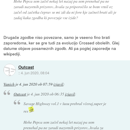
Hehe Pepca sem začel nekaj let nazaj pa sem prenehal pa ne
zaradi nazornih prizorov...hvala za priporočilo se bom vrnil oz
začel od začetka čeprav se mi zdi da ni fore kje začneš brati ali je
zadaj kaka zgodba ki povezuje vse izide?
Drugače zgodbe niso povezane, samo je vseeno fino brati
zaporedoma, ker se gre tudi za evolucijo Crossed obolelih. Glej
datume objave posameznih zgodb. Ali pa poglej zaporedje na
wikipediji.
Outcast
::
4. jun 2020, 08:04
Vanich
je
4. jun 2020 ob 07:59
izjavil
:
Outcast
je
4. jun 2020 ob 06:35
izjavil
:
Savage Highway vol.1 v šusu prebral včeraj,super je
res
Hehe Pepca sem začel nekaj let nazaj pa sem
prenehal pa ne zaradi nazornih prizorov...hvala za