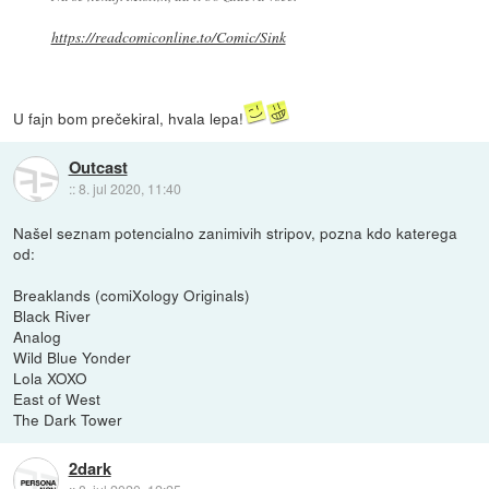
https://readcomiconline.to/Comic/Sink
U fajn bom prečekiral, hvala lepa!
Outcast
::
8. jul 2020, 11:40
Našel seznam potencialno zanimivih stripov, pozna kdo katerega
od:
Breaklands (comiXology Originals)
Black River
Analog
Wild Blue Yonder
Lola XOXO
East of West
The Dark Tower
2dark