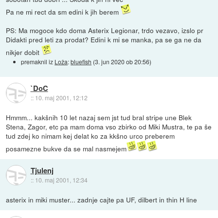
Pa ne mi rect da sm edini k jih berem
PS: Ma mogoce kdo doma Asterix Legionar, trdo vezavo, izslo pr
Didakti pred leti za prodat? Edini k mi se manka, pa se ga ne da
nikjer dobit
premaknil iz
Loža
:
bluefish
(
3. jun 2020 ob 20:56
)
`DoC
::
10. maj 2001, 12:12
Hmmm... kakšnih 10 let nazaj sem jst tud bral stripe une Blek
Stena, Zagor, etc pa mam doma vso zbirko od Miki Mustra, te pa še
tud zdej ko nimam kej delat ko za kkšno urco preberem
posamezne bukve da se mal nasmejem
Tjulenj
::
10. maj 2001, 12:34
asterix in miki muster... zadnje cajte pa UF, dilbert in thin H line