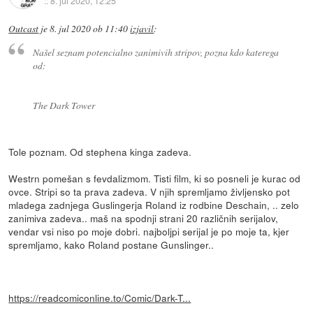
::
8. jul 2020, 12:25
Outcast
je
8. jul 2020 ob 11:40
izjavil
:
Našel seznam potencialno zanimivih stripov, pozna kdo katerega
od:
The Dark Tower
Tole poznam. Od stephena kinga zadeva.
Westrn pomešan s fevdalizmom. Tisti film, ki so posneli je kurac od
ovce. Stripi so ta prava zadeva. V njih spremljamo življensko pot
mladega zadnjega Guslingerja Roland iz rodbine Deschain, .. zelo
zanimiva zadeva.. maš na spodnji strani 20 različnih serijalov,
vendar vsi niso po moje dobri. najboljpi serijal je po moje ta, kjer
spremljamo, kako Roland postane Gunslinger..
https://readcomiconline.to/Comic/Dark-T...