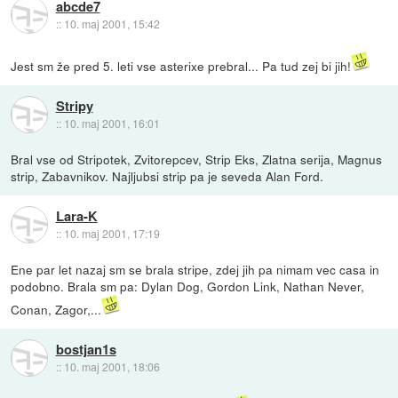
abcde7
::
10. maj 2001, 15:42
Jest sm že pred 5. leti vse asterixe prebral... Pa tud zej bi jih!
Stripy
::
10. maj 2001, 16:01
Bral vse od Stripotek, Zvitorepcev, Strip Eks, Zlatna serija, Magnus
strip, Zabavnikov. Najljubsi strip pa je seveda Alan Ford.
Lara-K
::
10. maj 2001, 17:19
Ene par let nazaj sm se brala stripe, zdej jih pa nimam vec casa in
podobno. Brala sm pa: Dylan Dog, Gordon Link, Nathan Never,
Conan, Zagor,...
bostjan1s
::
10. maj 2001, 18:06