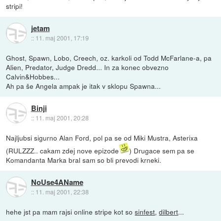
stripi!
jetam
::
11. maj 2001, 17:19
Ghost, Spawn, Lobo, Creech, oz. karkoli od Todd McFarlane-a, pa
Alien, Predator, Judge Dredd... In za konec obvezno
Calvin&Hobbes...
Ah pa še Angela ampak je itak v sklopu Spawna...
Binji
::
11. maj 2001, 20:28
Najljubsi sigurno Alan Ford, pol pa se od Miki Mustra, Asterixa
(RULZZZ.. cakam zdej nove epizode
) Drugace sem pa se
Komandanta Marka bral sam so bli prevodi krneki.
NoUse4AName
::
11. maj 2001, 22:38
hehe jst pa mam rajsi online stripe kot so
sinfest
,
dilbert
...