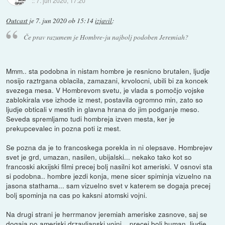
::
7. jun 2020, 17:20
Outcast
je
7. jun 2020 ob 15:14
izjavil
:
Če prav razumem je Hombre-ju najbolj podoben Jeremiah?
Mmm.. sta podobna in nistam hombre je resnicno brutalen, ljudje
nosijo raztrgana oblacila, zamazani, krvolocni, ubili bi za koncek
svezega mesa. V Hombrevom svetu, je vlada s pomočjo vojske
zablokirala vse izhode iz mest, postavila ogromno min, zato so
ljudje obticali v mestih in glavna hrana do jim podganje meso.
Seveda spremljamo tudi hombreja izven mesta, ker je
prekupcevalec in pozna poti iz mest.
Se pozna da je to francoskega porekla in ni olepsave. Hombrejev
svet je grd, umazan, nasilen, ubijalski... nekako tako kot so
francoski akxijski filmi precej bolj nasilni kot ameriski. V osnovi sta
si podobna.. hombre jezdi konja, mene sicer spiminja vizuelno na
jasona stathama... sam vizuelno svet v katerem se dogaja precej
bolj spominja na cas po kaksni atomski vojni.
Na drugi strani je herrmanov jeremiah ameriske zasnove, saj se
dogaja po ameriski drzavljanski vojni... precej bolj human, ljudje