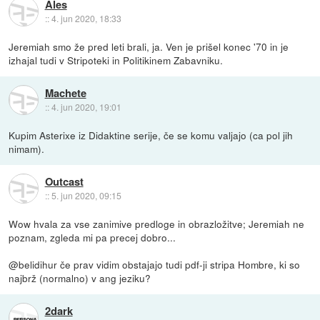
Ales
::
4. jun 2020, 18:33
Jeremiah smo že pred leti brali, ja. Ven je prišel konec '70 in je
izhajal tudi v Stripoteki in Politikinem Zabavniku.
Machete
::
4. jun 2020, 19:01
Kupim Asterixe iz Didaktine serije, če se komu valjajo (ca pol jih
nimam).
Outcast
::
5. jun 2020, 09:15
Wow hvala za vse zanimive predloge in obrazložitve; Jeremiah ne
poznam, zgleda mi pa precej dobro...
@belidihur če prav vidim obstajajo tudi pdf-ji stripa Hombre, ki so
najbrž (normalno) v ang jeziku?
2dark