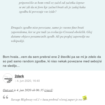
priporočilo se bom vrnil oz začel od začetka čeprav
se mi zdi da ni fore kje začneš brati ali je zadaj kaka
zgodba ki povezuje vse izide?
Drugače zgodbe niso povezane, samo je vseeno fino brati
zaporedoma, ker se gre tudi za evolucijo Crossed obolelih. Glej
datume objave posameznih zgodb. Ali pa poglej zaporedje na
wikipediji.
Bom hvala...vem da sem prebral ene 2 številki pa se mi je zdelo da
so pač samo random zgodbe, ki niso nekak povezane med seboj/si
ne sledijo...
2dark
::
4. jun 2020, 16:40
Outcast
je
4. jun 2020 ob 06:35
izjavil
:
Savage Highway vol.1 v šusu prebral včeraj,super je res