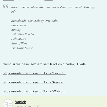
Našel seznam potencialno zanimivih stripov, pozna kdo katerega
od:
Breaklands (comiXology Originals)
Black River
Analog
Wild Blue Yonder
Lola XOXO
East of West
The Dark Tower
Samo si res našel seznam samih odličnih zadev,. Hvala.
https://readcomiconline.to/Comic/East-O...
https://readcomiconline.to/Comic/Analog
https://readcomiconline.to/Comic/Wild-B...
Vanich
::
8. jul 2020, 12:37