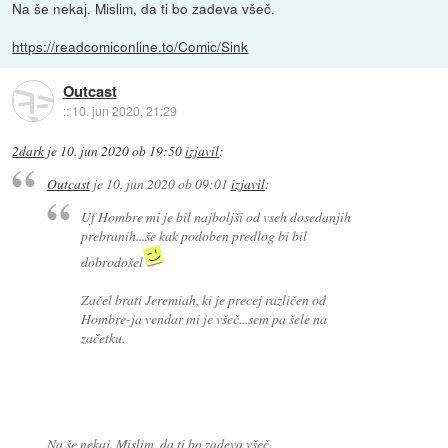
Na še nekaj. Mislim, da ti bo zadeva všeč.
https://readcomiconline.to/Comic/Sink
Outcast
::
10. jun 2020, 21:29
2dark
je
10. jun 2020 ob 19:50
izjavil
:
Outcast
je
10. jun 2020 ob 09:01
izjavil
:
Uf Hombre mi je bil najboljši od vseh dosedanjih
prebranih...še kak podoben predlog bi bil
dobrodošel
Začel brati Jeremiah, ki je precej različen od
Hombre-ja vendar mi je všeč...sem pa šele na
začetku.
Na še nekaj. Mislim, da ti bo zadeva všeč.