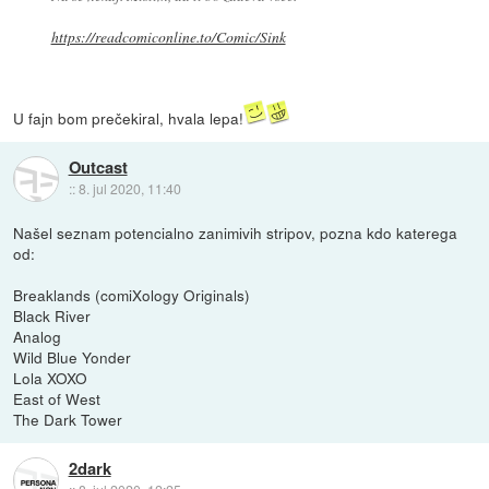
https://readcomiconline.to/Comic/Sink
U fajn bom prečekiral, hvala lepa!
Outcast
::
8. jul 2020, 11:40
Našel seznam potencialno zanimivih stripov, pozna kdo katerega
od:
Breaklands (comiXology Originals)
Black River
Analog
Wild Blue Yonder
Lola XOXO
East of West
The Dark Tower
2dark