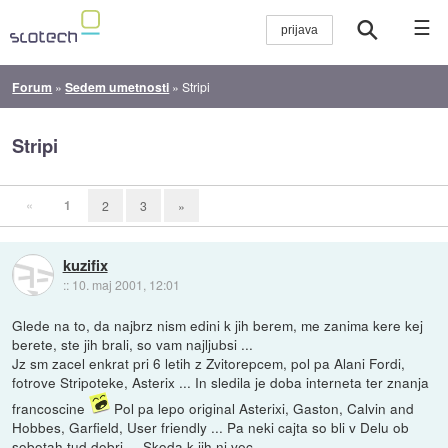
☰
Forum
»
Sedem umetnosti
»
Stripi
Stripi
«
1
2
3
»
kuzifix
::
10. maj 2001, 12:01
Glede na to, da najbrz nism edini k jih berem, me zanima kere kej
berete, ste jih brali, so vam najljubsi ...
Jz sm zacel enkrat pri 6 letih z Zvitorepcem, pol pa Alani Fordi,
fotrove Stripoteke, Asterix ... In sledila je doba interneta ter znanja
francoscine
Pol pa lepo original Asterixi, Gaston, Calvin and
Hobbes, Garfield, User friendly ... Pa neki cajta so bli v Delu ob
sobotah tud dobri ... Skoda k jih ni vec