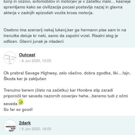
konji in vozovi, avtomobilov in motorjev je v začetku malo... kasneje
spremljamo kako se civilizacija pocasi postavlja nazaj in glavna
akterja v zadnjih epizodah vozita kross motorja.
Osebno ima scenarij nekaj lukenj,ker ga hermann pise sam in na
trenutke deluje kr neki, samo da zapolni vrzel. Risalni slog je
odlicen. Glavni junak je mladeni
Outcast
::
6. jun 2020, 10:05
Ok prebral Savage Highway, zelo všečno, dobra zgodba, liki....fajn.
Škoda ker je zaključen
Trenutno berem (čisto na začetku) kar Hombre stip zaradi
priporočil ter seveda nazornih coverjev hehe...beremo tudi z očmi
seveda
So far so good!
2dark
::
6. jun 2020, 16:05