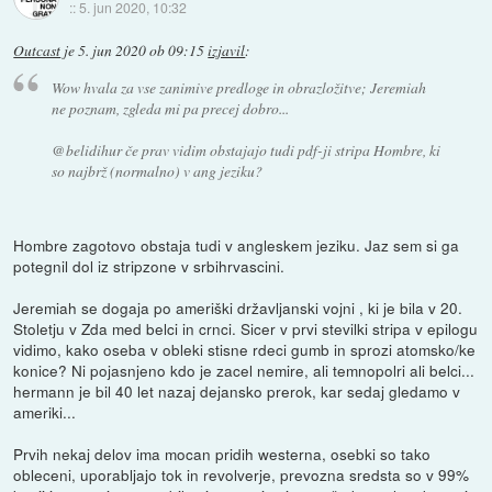
::
5. jun 2020, 10:32
Outcast
je
5. jun 2020 ob 09:15
izjavil
:
Wow hvala za vse zanimive predloge in obrazložitve; Jeremiah
ne poznam, zgleda mi pa precej dobro...
@belidihur če prav vidim obstajajo tudi pdf-ji stripa Hombre, ki
so najbrž (normalno) v ang jeziku?
Hombre zagotovo obstaja tudi v angleskem jeziku. Jaz sem si ga
potegnil dol iz stripzone v srbihrvascini.
Jeremiah se dogaja po ameriški državljanski vojni , ki je bila v 20.
Stoletju v Zda med belci in crnci. Sicer v prvi stevilki stripa v epilogu
vidimo, kako oseba v obleki stisne rdeci gumb in sprozi atomsko/ke
konice? Ni pojasnjeno kdo je zacel nemire, ali temnopolri ali belci...
hermann je bil 40 let nazaj dejansko prerok, kar sedaj gledamo v
ameriki...
Prvih nekaj delov ima mocan pridih westerna, osebki so tako
obleceni, uporabljajo tok in revolverje, prevozna sredsta so v 99%