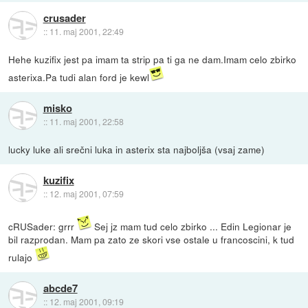
crusader
::
11. maj 2001, 22:49
Hehe kuzifix jest pa imam ta strip pa ti ga ne dam.Imam celo zbirko
asterixa.Pa tudi alan ford je kewl
misko
::
11. maj 2001, 22:58
lucky luke ali srečni luka in asterix sta najboljša (vsaj zame)
kuzifix
::
12. maj 2001, 07:59
cRUSader: grrr
Sej jz mam tud celo zbirko ... Edin Legionar je
bil razprodan. Mam pa zato ze skori vse ostale u francoscini, k tud
rulajo
abcde7
::
12. maj 2001, 09:19