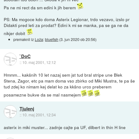
Pa ne mi rect da sm edini k jih berem
PS: Ma mogoce kdo doma Asterix Legionar, trdo vezavo, izslo pr
Didakti pred leti za prodat? Edini k mi se manka, pa se ga ne da
nikjer dobit
premaknil iz
Loža
:
bluefish
(
3. jun 2020 ob 20:56
)
`DoC
::
10. maj 2001, 12:12
Hmmm... kakšnih 10 let nazaj sem jst tud bral stripe une Blek
Stena, Zagor, etc pa mam doma vso zbirko od Miki Mustra, te pa še
tud zdej ko nimam kej delat ko za kkšno urco preberem
posamezne bukve da se mal nasmejem
Tjulenj
::
10. maj 2001, 12:34
asterix in miki muster... zadnje cajte pa UF, dilbert in thin H line