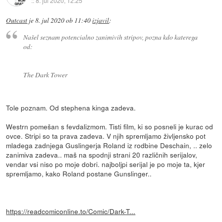
::
8. jul 2020, 12:25
Outcast
je
8. jul 2020 ob 11:40
izjavil
:
Našel seznam potencialno zanimivih stripov, pozna kdo katerega
od:
The Dark Tower
Tole poznam. Od stephena kinga zadeva.
Westrn pomešan s fevdalizmom. Tisti film, ki so posneli je kurac od
ovce. Stripi so ta prava zadeva. V njih spremljamo življensko pot
mladega zadnjega Guslingerja Roland iz rodbine Deschain, .. zelo
zanimiva zadeva.. maš na spodnji strani 20 različnih serijalov,
vendar vsi niso po moje dobri. najboljpi serijal je po moje ta, kjer
spremljamo, kako Roland postane Gunslinger..
https://readcomiconline.to/Comic/Dark-T...