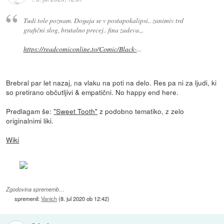
Tudi tole poznam. Dogaja se v postapokalipsi.. zanimiv trd
grafični slog, brutalno precej.. fina zadeva.,.
https://readcomiconline.to/Comic/Black-
...
Brebral par let nazaj, na vlaku na poti na delo. Res pa ni za ljudi, ki
so pretirano občutljivi & empatični. No happy end here.
Predlagam še:
"Sweet Tooth"
z podobno tematiko, z zelo
originalnimi liki.
Wiki
Zgodovina sprememb…
spremenil:
Vanich
(
8. jul 2020 ob 12:42
)