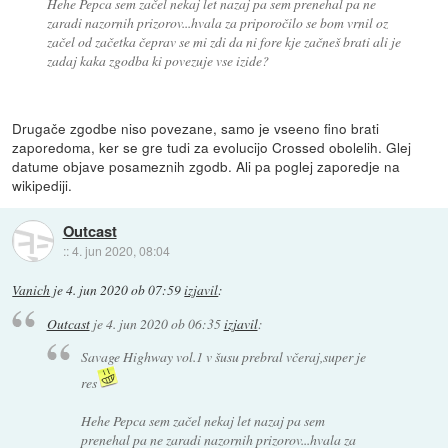
Hehe Pepca sem začel nekaj let nazaj pa sem prenehal pa ne
zaradi nazornih prizorov...hvala za priporočilo se bom vrnil oz
začel od začetka čeprav se mi zdi da ni fore kje začneš brati ali je
zadaj kaka zgodba ki povezuje vse izide?
Drugače zgodbe niso povezane, samo je vseeno fino brati
zaporedoma, ker se gre tudi za evolucijo Crossed obolelih. Glej
datume objave posameznih zgodb. Ali pa poglej zaporedje na
wikipediji.
Outcast
::
4. jun 2020, 08:04
Vanich
je
4. jun 2020 ob 07:59
izjavil
:
Outcast
je
4. jun 2020 ob 06:35
izjavil
:
Savage Highway vol.1 v šusu prebral včeraj,super je
res
Hehe Pepca sem začel nekaj let nazaj pa sem
prenehal pa ne zaradi nazornih prizorov...hvala za