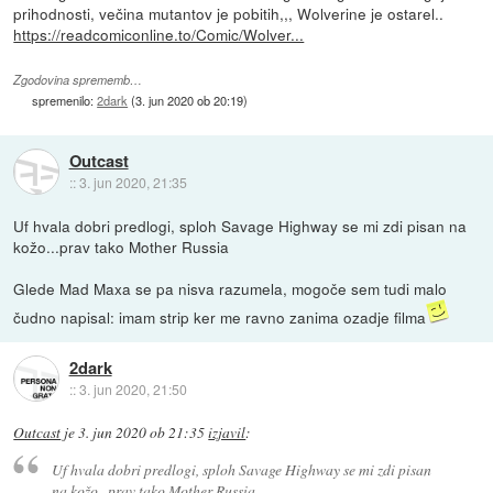
prihodnosti, večina mutantov je pobitih,,, Wolverine je ostarel..
https://readcomiconline.to/Comic/Wolver...
Zgodovina sprememb…
spremenilo:
2dark
(
3. jun 2020 ob 20:19
)
Outcast
::
3. jun 2020, 21:35
Uf hvala dobri predlogi, sploh Savage Highway se mi zdi pisan na
kožo...prav tako Mother Russia
Glede Mad Maxa se pa nisva razumela, mogoče sem tudi malo
čudno napisal: imam strip ker me ravno zanima ozadje filma
2dark
::
3. jun 2020, 21:50
Outcast
je
3. jun 2020 ob 21:35
izjavil
:
Uf hvala dobri predlogi, sploh Savage Highway se mi zdi pisan
na kožo...prav tako Mother Russia