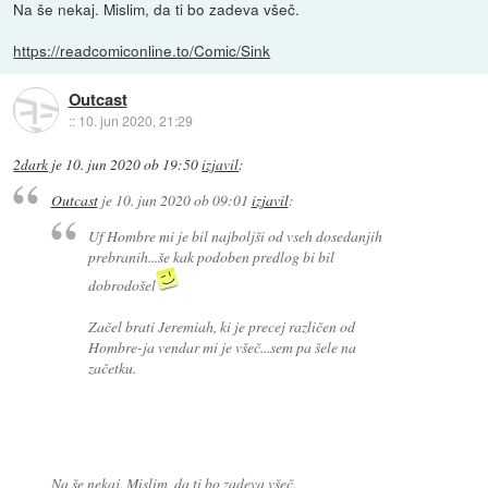
Na še nekaj. Mislim, da ti bo zadeva všeč.
https://readcomiconline.to/Comic/Sink
Outcast
::
10. jun 2020, 21:29
2dark
je
10. jun 2020 ob 19:50
izjavil
:
Outcast
je
10. jun 2020 ob 09:01
izjavil
:
Uf Hombre mi je bil najboljši od vseh dosedanjih
prebranih...še kak podoben predlog bi bil
dobrodošel
Začel brati Jeremiah, ki je precej različen od
Hombre-ja vendar mi je všeč...sem pa šele na
začetku.
Na še nekaj. Mislim, da ti bo zadeva všeč.