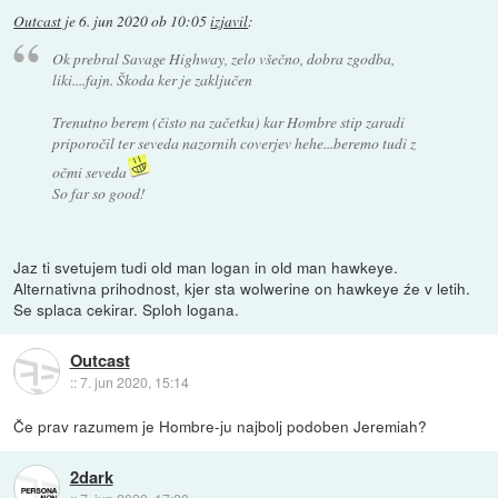
Outcast
je
6. jun 2020 ob 10:05
izjavil
:
Ok prebral Savage Highway, zelo všečno, dobra zgodba,
liki....fajn. Škoda ker je zaključen
Trenutno berem (čisto na začetku) kar Hombre stip zaradi
priporočil ter seveda nazornih coverjev hehe...beremo tudi z
očmi seveda
So far so good!
Jaz ti svetujem tudi old man logan in old man hawkeye.
Alternativna prihodnost, kjer sta wolwerine on hawkeye źe v letih.
Se splaca cekirar. Sploh logana.
Outcast
::
7. jun 2020, 15:14
Če prav razumem je Hombre-ju najbolj podoben Jeremiah?
2dark