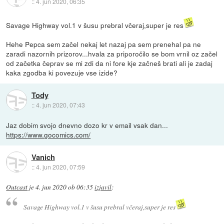
::
4. jun 2020, 06:35
Savage Highway vol.1 v šusu prebral včeraj,super je res
Hehe Pepca sem začel nekaj let nazaj pa sem prenehal pa ne
zaradi nazornih prizorov...hvala za priporočilo se bom vrnil oz začel
od začetka čeprav se mi zdi da ni fore kje začneš brati ali je zadaj
kaka zgodba ki povezuje vse izide?
Tody
::
4. jun 2020, 07:43
Jaz dobim svojo dnevno dozo kr v email vsak dan...
https://www.gocomics.com/
Vanich
::
4. jun 2020, 07:59
Outcast
je
4. jun 2020 ob 06:35
izjavil
:
Savage Highway vol.1 v šusu prebral včeraj,super je res