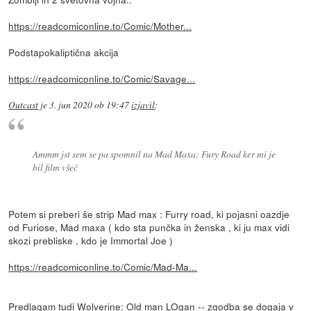
https://readcomiconline.to/Comic/Mother...
Podstapokaliptična akcija
https://readcomiconline.to/Comic/Savage...
Outcast
je
3. jun 2020 ob 19:47
izjavil
:
Ammm jst sem se pa spomnil na Mad Maxa: Fury Road ker mi je
bil film všeč
Potem si preberi še strip Mad max : Furry road, ki pojasni oazdje
od Furiose, Mad maxa ( kdo sta punčka in ženska , ki ju max vidi
skozi prebliske , kdo je Immortal Joe )
https://readcomiconline.to/Comic/Mad-Ma...
Predlagam tudi Wolverine: Old man LOgan -- zgodba se dogaja v