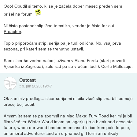
Ooo! Obudil si temo, ki se je začela dober mesec preden sem
prišel na forum!
Ni čisto postapokaliptična tematika, vendar je čisto far out:
Preacher
.
Toplo priporočam strip,
serija
pa je tudi odlična. No, vsaj prva
sezona, pri kateri sem se trenutno ustavil.
Sam sicer še vedno najbolj uživam v Alanu Fordu (stari prevodi
Vjesnika iz Zagreba), zelo rad pa se vračam tudi k Cortu Malteseju.
Outcast
::
3. jun 2020, 19:47
Ok zanimiv predlog....sicer serija mi ni bila všeč stip zna biti pomoje
precej bolj odbit.
Ammm jst sem se pa spomnil na Mad Maxa: Fury Road ker mi je bil
film všeč ter Winter World imam na lagerju (In a bleak and desolate
future, when our world has been encased in ice from pole to pole,
an amoral adventurer and an orphaned girl form an unlikely