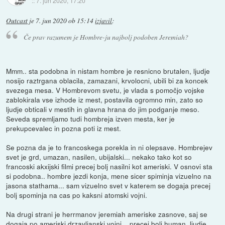
::
7. jun 2020, 17:20
Outcast
je
7. jun 2020 ob 15:14
izjavil
:
Če prav razumem je Hombre-ju najbolj podoben Jeremiah?
Mmm.. sta podobna in nistam hombre je resnicno brutalen, ljudje
nosijo raztrgana oblacila, zamazani, krvolocni, ubili bi za koncek
svezega mesa. V Hombrevom svetu, je vlada s pomočjo vojske
zablokirala vse izhode iz mest, postavila ogromno min, zato so
ljudje obticali v mestih in glavna hrana do jim podganje meso.
Seveda spremljamo tudi hombreja izven mesta, ker je
prekupcevalec in pozna poti iz mest.
Se pozna da je to francoskega porekla in ni olepsave. Hombrejev
svet je grd, umazan, nasilen, ubijalski... nekako tako kot so
francoski akxijski filmi precej bolj nasilni kot ameriski. V osnovi sta
si podobna.. hombre jezdi konja, mene sicer spiminja vizuelno na
jasona stathama... sam vizuelno svet v katerem se dogaja precej
bolj spominja na cas po kaksni atomski vojni.
Na drugi strani je herrmanov jeremiah ameriske zasnove, saj se
dogaja po ameriski drzavljanski vojni... precej bolj human, ljudje