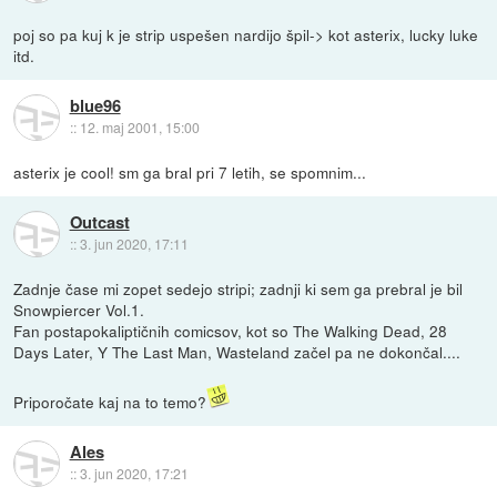
poj so pa kuj k je strip uspešen nardijo špil-> kot asterix, lucky luke
itd.
blue96
::
12. maj 2001, 15:00
asterix je cool! sm ga bral pri 7 letih, se spomnim...
Outcast
::
3. jun 2020, 17:11
Zadnje čase mi zopet sedejo stripi; zadnji ki sem ga prebral je bil
Snowpiercer Vol.1.
Fan postapokaliptičnih comicsov, kot so The Walking Dead, 28
Days Later, Y The Last Man, Wasteland začel pa ne dokončal....
Priporočate kaj na to temo?
Ales
::
3. jun 2020, 17:21