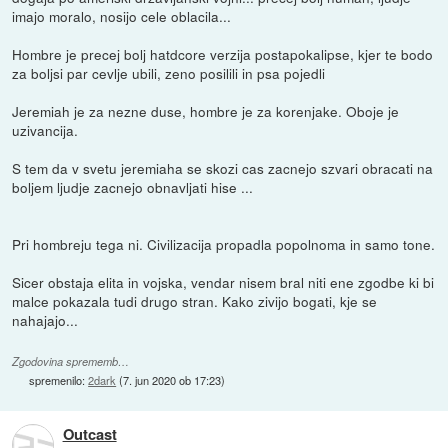
imajo moralo, nosijo cele oblacila...
Hombre je precej bolj hatdcore verzija postapokalipse, kjer te bodo
za boljsi par cevlje ubili, zeno posilili in psa pojedli
Jeremiah je za nezne duse, hombre je za korenjake. Oboje je
uzivancija.
S tem da v svetu jeremiaha se skozi cas zacnejo szvari obracati na
boljem ljudje zacnejo obnavljati hise ...
Pri hombreju tega ni. Civilizacija propadla popolnoma in samo tone.
Sicer obstaja elita in vojska, vendar nisem bral niti ene zgodbe ki bi
malce pokazala tudi drugo stran. Kako zivijo bogati, kje se
nahajajo...
Zgodovina sprememb…
spremenilo:
2dark
(
7. jun 2020 ob 17:23
)
Outcast