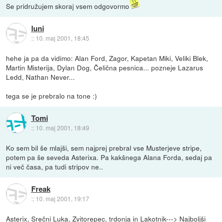
Se pridružujem skoraj vsem odgovormo
luni
::
10. maj 2001, 18:45
hehe ja pa da vidimo: Alan Ford, Zagor, Kapetan Miki, Veliki Blek,
Martin Misterija, Dylan Dog, Čelična pesnica... pozneje Lazarus
Ledd, Nathan Never...
tega se je prebralo na tone :)
Tomi
::
10. maj 2001, 18:49
Ko sem bil še mlajši, sem najprej prebral vse Musterjeve stripe,
potem pa še seveda Asterixa. Pa kakšnega Alana Forda, sedaj pa
ni več časa, pa tudi stripov ne..
Freak
::
10. maj 2001, 19:17
Asterix, Srečni Luka, Zvitorepec, trdonja in Lakotnik---> Najboljši