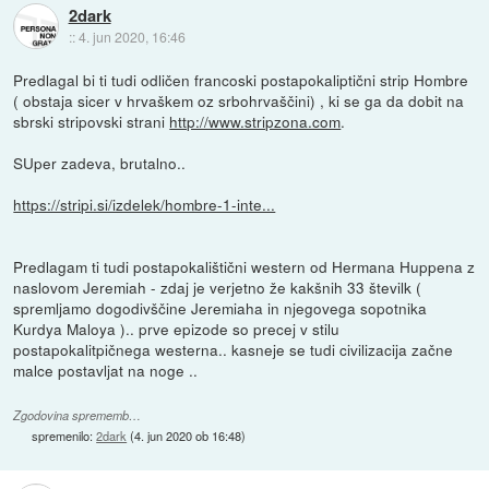
2dark
::
4. jun 2020, 16:46
Predlagal bi ti tudi odličen francoski postapokaliptični strip Hombre
( obstaja sicer v hrvaškem oz srbohrvaščini) , ki se ga da dobit na
sbrski stripovski strani
http://www.stripzona.com
.
SUper zadeva, brutalno..
https://stripi.si/izdelek/hombre-1-inte...
Predlagam ti tudi postapokalištični western od Hermana Huppena z
naslovom Jeremiah - zdaj je verjetno že kakšnih 33 številk (
spremljamo dogodivščine Jeremiaha in njegovega sopotnika
Kurdya Maloya ).. prve epizode so precej v stilu
postapokalitpičnega westerna.. kasneje se tudi civilizacija začne
malce postavljat na noge ..
Zgodovina sprememb…
spremenilo:
2dark
(
4. jun 2020 ob 16:48
)