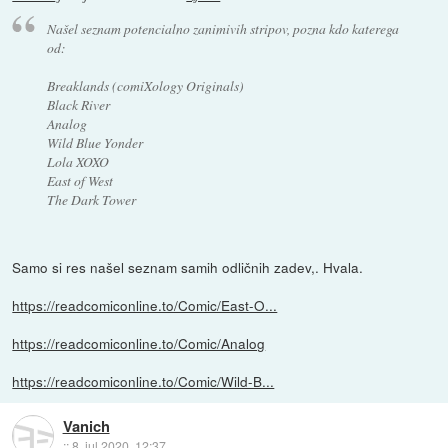
Našel seznam potencialno zanimivih stripov, pozna kdo katerega
od:
Breaklands (comiXology Originals)
Black River
Analog
Wild Blue Yonder
Lola XOXO
East of West
The Dark Tower
Samo si res našel seznam samih odličnih zadev,. Hvala.
https://readcomiconline.to/Comic/East-O...
https://readcomiconline.to/Comic/Analog
https://readcomiconline.to/Comic/Wild-B...
Vanich
::
8. jul 2020, 12:37