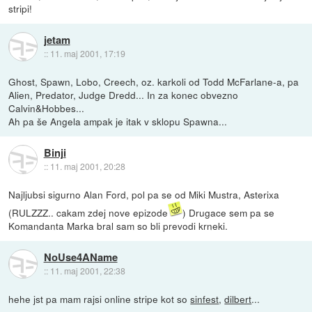
stripi!
jetam
::
11. maj 2001, 17:19
Ghost, Spawn, Lobo, Creech, oz. karkoli od Todd McFarlane-a, pa
Alien, Predator, Judge Dredd... In za konec obvezno
Calvin&Hobbes...
Ah pa še Angela ampak je itak v sklopu Spawna...
Binji
::
11. maj 2001, 20:28
Najljubsi sigurno Alan Ford, pol pa se od Miki Mustra, Asterixa
(RULZZZ.. cakam zdej nove epizode
) Drugace sem pa se
Komandanta Marka bral sam so bli prevodi krneki.
NoUse4AName
::
11. maj 2001, 22:38
hehe jst pa mam rajsi online stripe kot so
sinfest
,
dilbert
...