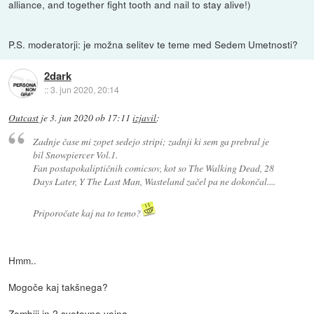
alliance, and together fight tooth and nail to stay alive!)
P.S. moderatorji: je možna selitev te teme med Sedem Umetnosti?
2dark
::
3. jun 2020, 20:14
Outcast
je
3. jun 2020 ob 17:11
izjavil
:
Zadnje čase mi zopet sedejo stripi; zadnji ki sem ga prebral je
bil Snowpiercer Vol.1.
Fan postapokaliptičnih comicsov, kot so The Walking Dead, 28
Days Later, Y The Last Man, Wasteland začel pa ne dokončal....
Priporočate kaj na to temo?
Hmm..
Mogoče kaj takšnega?
Zombiji in 2 svetovna vojna..