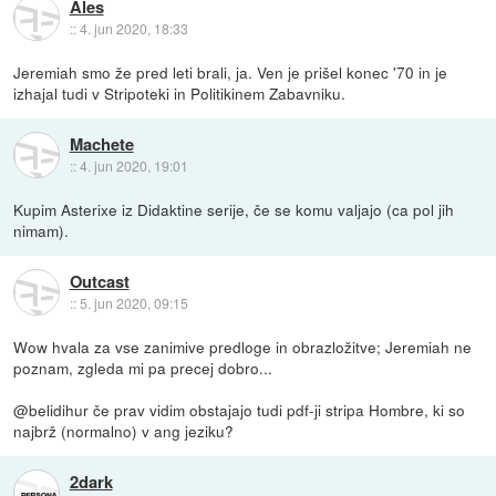
Ales
::
4. jun 2020, 18:33
Jeremiah smo že pred leti brali, ja. Ven je prišel konec '70 in je
izhajal tudi v Stripoteki in Politikinem Zabavniku.
Machete
::
4. jun 2020, 19:01
Kupim Asterixe iz Didaktine serije, če se komu valjajo (ca pol jih
nimam).
Outcast
::
5. jun 2020, 09:15
Wow hvala za vse zanimive predloge in obrazložitve; Jeremiah ne
poznam, zgleda mi pa precej dobro...
@belidihur če prav vidim obstajajo tudi pdf-ji stripa Hombre, ki so
najbrž (normalno) v ang jeziku?
2dark