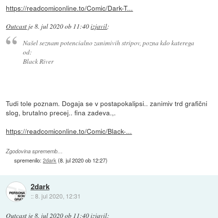
https://readcomiconline.to/Comic/Dark-T...
Outcast
je
8. jul 2020 ob 11:40
izjavil
:
Našel seznam potencialno zanimivih stripov, pozna kdo katerega
od:
Black River
Tudi tole poznam. Dogaja se v postapokalipsi.. zanimiv trd grafični
slog, brutalno precej.. fina zadeva.,.
https://readcomiconline.to/Comic/Black-...
Zgodovina sprememb…
spremenilo:
2dark
(
8. jul 2020 ob 12:27
)
2dark
::
8. jul 2020, 12:31
Outcast
je
8. jul 2020 ob 11:40
izjavil
: