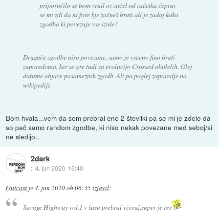
priporočilo se bom vrnil oz začel od začetka čeprav
se mi zdi da ni fore kje začneš brati ali je zadaj kaka
zgodba ki povezuje vse izide?
Drugače zgodbe niso povezane, samo je vseeno fino brati
zaporedoma, ker se gre tudi za evolucijo Crossed obolelih. Glej
datume objave posameznih zgodb. Ali pa poglej zaporedje na
wikipediji.
Bom hvala...vem da sem prebral ene 2 številki pa se mi je zdelo da
so pač samo random zgodbe, ki niso nekak povezane med seboj/si
ne sledijo...
2dark
::
4. jun 2020, 16:40
Outcast
je
4. jun 2020 ob 06:35
izjavil
:
Savage Highway vol.1 v šusu prebral včeraj,super je res