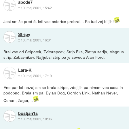
abcde7
::
10. maj 2001, 15:42
Jest sm že pred 5. leti vse asterixe prebral... Pa tud zej bi jih!
Stripy
::
10. maj 2001, 16:01
Bral vse od Stripotek, Zvitorepcev, Strip Eks, Zlatna serija, Magnus
strip, Zabavnikov. Najljubsi strip pa je seveda Alan Ford.
Lara-K
::
10. maj 2001, 17:19
Ene par let nazaj sm se brala stripe, zdej jih pa nimam vec casa in
podobno. Brala sm pa: Dylan Dog, Gordon Link, Nathan Never,
Conan, Zagor,...
bostjan1s
::
10. maj 2001, 18:06