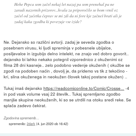
Hehe Pepca sem začel nekaj let nazaj pa sem prenehal pa ne
zaradi nazornih prizorov...hvala za priporočilo se bom vrnil oz
začel od začetka čeprav se mi zdi da ni fore kje začneš brati ali je
zadaj kaka zgodba ki povezuje vse izide?
Ne. Dejansko so različni avtorji. zadaj je seveda zgodba o
posebnem virusu, ki ljudi spreminja v pobesnele ubijalce,
posiljevalce in izgubijo delno intelekt, ne znajo več dobro govorit..
dejansko bi lahko nekako potegnil vzporednico z okuženimi oz
filma 28 dni kasneje.. zelo podobno vedenje okuženih ( okužbe se
zgodi na podoben naćin , dovolj je, da pridemo vs tik z tekočino -
kri, slina okuženega in neokužen človek takoj postane okužen) ..
Tukaj imaš dejansko
https://readcomiconline.to/Comic/Crosse...
-4
in pod vsak volume vsaj 22 številk.. Tukaj spremljamo zgodbo
manjše skupine neokuženih, ki so se utrdili na otoku sredi reke. Se
splača zadevo čekirat.
Zgodovina sprememb…
spremenilo:
2dark
(
4. jun 2020 ob 16:42
)