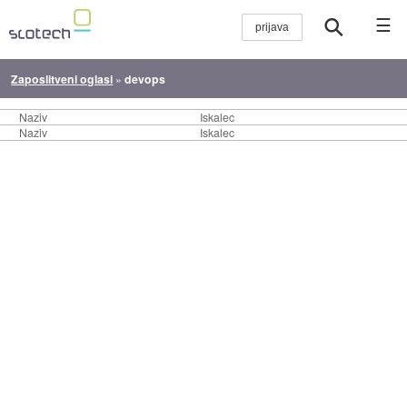
☰
Zaposlitveni oglasi
»
devops
Naziv
Iskalec
Naziv
Iskalec