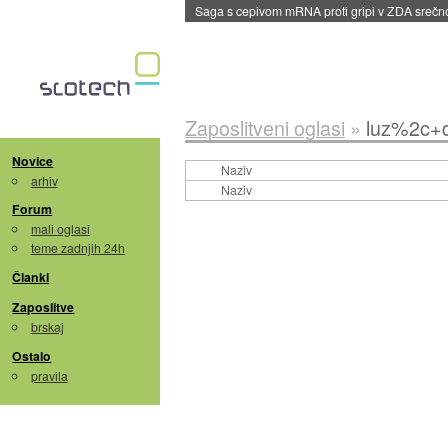
Saga s cepivom mRNA proti gripi v ZDA sreč
Zaposlitveni oglasi
»
luz%2c+d
Novice
Naziv
arhiv
Naziv
Forum
mali oglasi
teme zadnjih 24h
Članki
Zaposlitve
brskaj
Ostalo
pravila