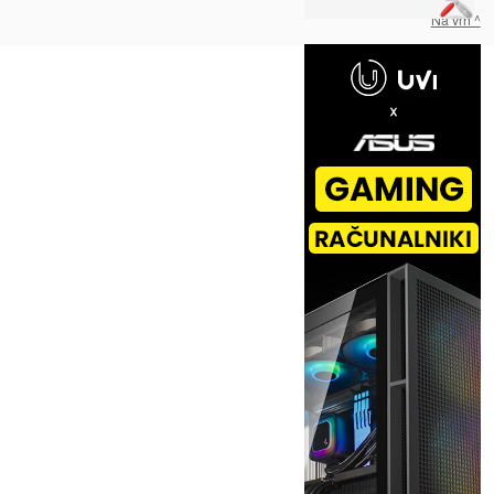
Na vrh ^