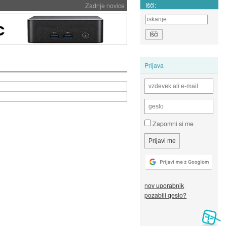
Išči:
Zadnje novice
Prijava
Zapomni si me
nov uporabnik
pozabili geslo?