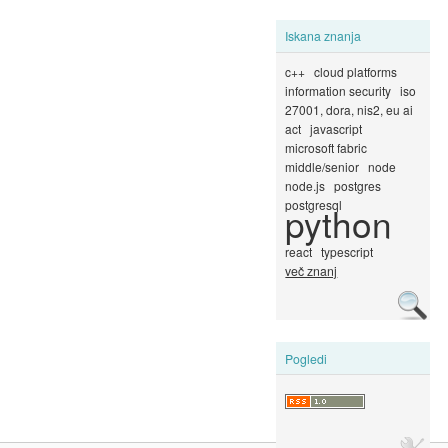
Iskana znanja
c++
cloud platforms
information security
iso
27001, dora, nis2, eu ai
act
javascript
microsoft fabric
middle/senior
node
node.js
postgres
postgresql
python
react
typescript
več znanj
Pogledi