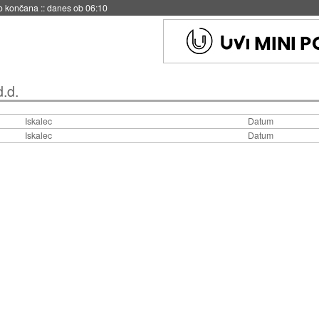
no končana
::
danes ob 06:10
.d.
Iskalec
Datum
Iskalec
Datum