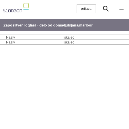
☰
Zaposlitveni oglasi
»
delo od doma/ljubljana/maribor
Naziv
Iskalec
Naziv
Iskalec