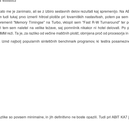
za Voodoo3
ato me je zanimalo, ali se z izbiro sestavnih delov rezultati kaj spremenijo. Na A
em tudi tukaj prvo izmeril hitrost plošče pri tovarniških nastavitvah, potem pa 
remenil "Memory Timingse" na Turbo, vklopil sem "Fast R-W Turnaround" ter pom
 tem sem naletel na velike težave, saj pomnilnik nikakor ni hotel delovati. Po 
MM reži. Ta je, za razliko od večine matičnih plošč, obrnjena proč od procesorja in
 izmd najbolj popularnih sintetičnih benchmark programov, ki testira posame
azlike so povsem minimalne, in jih definitivno ne boste opazili. Tudi pri ABIT KA7 j