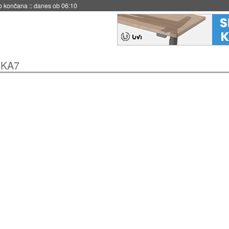
s ob 06:09
 KA7