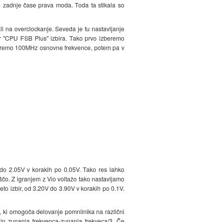
e zadnje čase prava moda. Toda ta stikala so
li na overclockanje. Seveda je tu nastavljanje
er "CPU FSB Plus" izbira. Tako prvo izberemo
beremo 100MHz osnovne frekvence, potem pa v
V do 2.05V v korakih po 0.05V. Tako res lahko
loščo. Z igranjem z Vio voltažo tako nastavljamo
to izbir, od 3.20V do 3.90V v korakih po 0.1V.
, ki omogoča delovanje pomnilnika na različni
3 in zunanja frekvenca-zunanja frekveca/3. Če