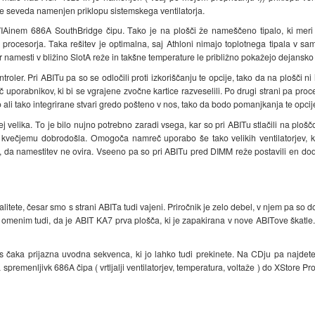
e seveda namenjen priklopu sistemskega ventilatorja.
IAinem 686A SouthBridge čipu. Tako je na plošči že nameščeno tipalo, ki meri
procesorja. Taka rešitev je optimalna, saj Athloni nimajo toplotnega tipala v same
r namesti v bližino SlotA reže in takšne temperature le približno pokažejo dejansko
oler. Pri ABITu pa so se odločili proti izkoriščanju te opcije, tako da na plošči ni
eč uporabnikov, ki bi se vgrajene zvočne kartice razveselili. Po drugi strani pa p
o ali tako integrirane stvari gredo pošteno v nos, tako da bodo pomanjkanja te opcij
ecej velika. To je bilo nujno potrebno zaradi vsega, kar so pri ABITu stlačili na pl
e kvečjemu dobrodošla. Omogoča namreč uporabo še tako velikih ventilatorjev,
 da namestitev ne ovira. Vseeno pa so pri ABITu pred DIMM reže postavili en doda
litete, česar smo s strani ABITa tudi vajeni. Priročnik je zelo debel, v njem pa so 
 omenim tudi, da je ABIT KA7 prva plošča, ki je zapakirana v nove ABITove škatle
as čaka prijazna uvodna sekvenca, ki jo lahko tudi prekinete. Na CDju pa najdet
premenljivk 686A čipa ( vrtljalji ventilatorjev, temperatura, voltaže ) do XStore Pro 