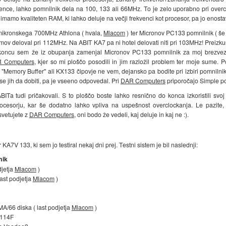
nce, lahko pomnilnik dela na 100, 133 ali 66MHz. To je zelo uporabno pri overc
mamo kvaliteten RAM, ki lahko deluje na večji frekvenci kot procesor, pa jo enost
 mikronskega 700MHz Athlona ( hvala,
Mlacom
) ter Micronov PC133 pomnilnik ( še
ov deloval pri 112MHz. Na ABIT KA7 pa ni hotel delovati niti pri 103MHz! Preizku
koncu sem že iz obupanja zamenjal Micronov PC133 pomnilnik za moj brezvezni
 Computers
, kjer so mi ploščo posodili in jim razložil problem ter moje sume. 
e "Memory Buffer" ali KX133 čipovje ne vem, dejansko pa bodite pri izbiri pomnilni
se jih da dobiti, pa je vseeno odpovedal. Pri
DAR Computers
priporočajo Simple po
ITa tudi pričakovali. S to ploščo boste lahko resnično do konca izkoristili s
procesorju, kar še dodatno lahko vpliva na uspešnost overclockanja. Le pazite,
svetujete z
DAR Computers
, oni bodo že vedeli, kaj deluje in kaj ne :).
KA7V 133, ki sem jo testiral nekaj dni prej. Testni sistem je bil naslednji:
nik
jetja
Mlacom
)
st podjetja
Mlacom
)
A/66 diska ( last podjetja
Mlacom
)
-114F