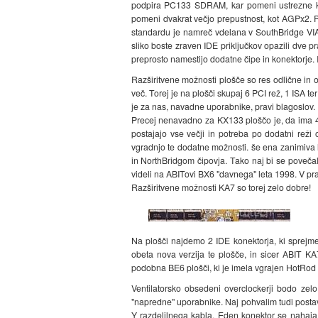
podpira PC133 SDRAM, kar pomeni ustrezne kol
pomeni dvakrat večjo prepustnost, kot AGPx2. Pr
standardu je namreč vdelana v SouthBridge VIA
sliko boste zraven IDE priključkov opazili dve p
preprosto namestijo dodatne čipe in konektorje. 
Razširitvene možnosti plošče so res odlične in 
več. Torej je na plošči skupaj 6 PCI rež, 1 ISA 
je za nas, navadne uporabnike, pravi blagoslov.
Precej nenavadno za KX133 ploščo je, da ima 4 
postajajo vse večji in potreba po dodatni rež
vgradnjo te dodatne možnosti. še ena zanimiva l
in NorthBridgom čipovja. Tako naj bi se poveča
videli na ABITovi BX6 "davnega" leta 1998. V prak
Razširitvene možnosti KA7 so torej zelo dobre!
Na plošči najdemo 2 IDE konektorja, ki sprejme
obeta nova verzija te plošče, in sicer ABIT K
podobna BE6 plošči, ki je imela vgrajen HotRod 
Ventilatorsko obsedeni overclockerji bodo zelo 
"napredne" uporabnike. Naj pohvalim tudi postavi
Y razdelilnega kabla. Eden konektor se nahaja m