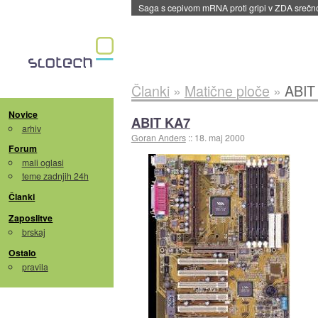
dane
Članki
»
Matične ploče
»
ABIT
Novice
ABIT KA7
arhiv
Goran Anders
::
18. maj 2000
Forum
mali oglasi
teme zadnjih 24h
Članki
Zaposlitve
brskaj
Ostalo
pravila