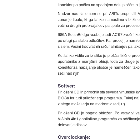
konektor pa počiva na spodnjem delu plošče in j
Nadzor nad sistemom so pri ABITu prepustili V
zunanje tipalo, ki ga lahko namestimo v bližino 
večina drugih proizvajalcev pa tipalo za proceso
686A SouthBridge vsebuje tudi AC'97 zvočni kontr
po drugi pa slaba odločitev. Kar precej je namr
sistem. Večini trdovratnih računalničarjev pa tak
Kot lahko vidite že iz slike je plošča fizično pr
uporabnike z manjšimi ohišji, toda za druge j
konektor za napajanje plošče je nameščen tako,
seči nad njih.
Softver:
Priloženi CD in priročnik sta seveda vrhunske kva
BIOSa ter tudi priloženega programja. Tukaj naj
zlatega možakarja na modrem ozadju :).
Priloženi CD je bogato obložen. Po vstavitvi v
VIAinih 4in1 gonilnikov, programča za odčitavnja s
delovanje diskov.
Overclockanje: