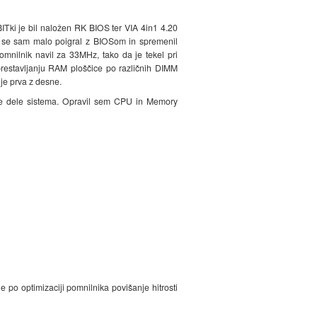
BITki je bil naložen RK BIOS ter VIA 4in1 4.20
sem se sam malo poigral z BIOSom in spremenil
nilnik navil za 33MHz, tako da je tekel pri
prestavljanju RAM ploščice po različnih DIMM
 je prva z desne.
zne dele sistema. Opravil sem CPU in Memory
e po optimizaciji pomnilnika povišanje hitrosti