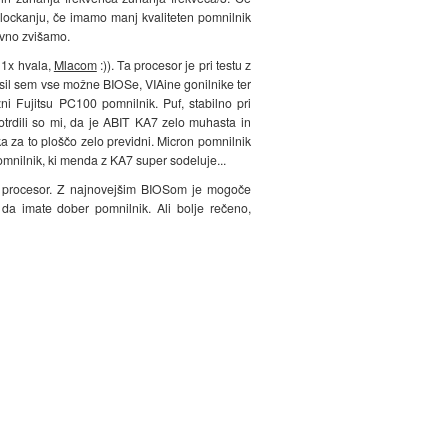
lockanju, če imamo manj kvaliteten pomnilnik
avno zvišamo.
 1x hvala,
Mlacom
:)). Ta procesor je pri testu z
sil sem vse možne BIOSe, VIAine gonilnike ter
 Fujitsu PC100 pomnilnik. Puf, stabilno pri
Potrdili so mi, da je ABIT KA7 zelo muhasta in
ka za to ploščo zelo previdni. Micron pomnilnik
mnilnik, ki menda z KA7 super sodeluje...
voj procesor. Z najnovejšim BIOSom je mogoče
 da imate dober pomnilnik. Ali bolje rečeno,