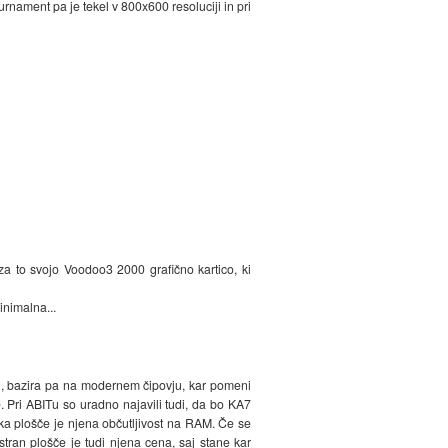
nament pa je tekel v 800x600 resoluciji in pri
za to svojo Voodoo3 2000 grafično kartico, ki
inimalna...
eli, bazira pa na modernem čipovju, kar pomeni
 Pri ABITu so uradno najavili tudi, da bo KA7
a plošče je njena občutljivost na RAM. Če se
tran plošče je tudi njena cena, saj stane kar