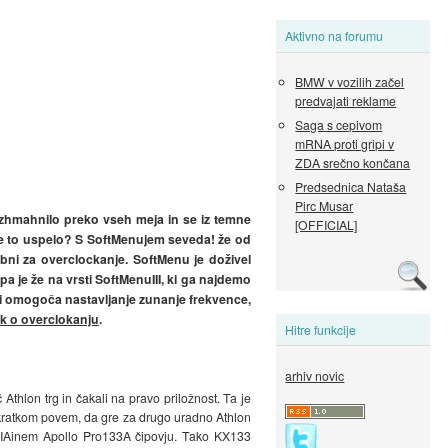
Aktivno na forumu
BMW v vozilih začel
predvajati reklame
Saga s cepivom
mRNA proti gripi v
ZDA srečno končana
Predsednica Nataša
Pirc Musar
azhmahnilo preko vseh meja in se iz temne
[OFFICIAL]
je to uspelo? S SoftMenujem seveda! že od
ni za overclockanje. SoftMenu je doživel
a je že na vrsti SoftMenuIII, ki ga najdemo
 ki omogoča nastavljanje zunanje frekvence,
k o overclokanju
.
Hitre funkcije
arhiv novic
 Athlon trg in čakali na pravo priložnost. Ta je
a kratkom povem, da gre za drugo uradno Athlon
a VIAinem Apollo Pro133A čipovju. Tako KX133