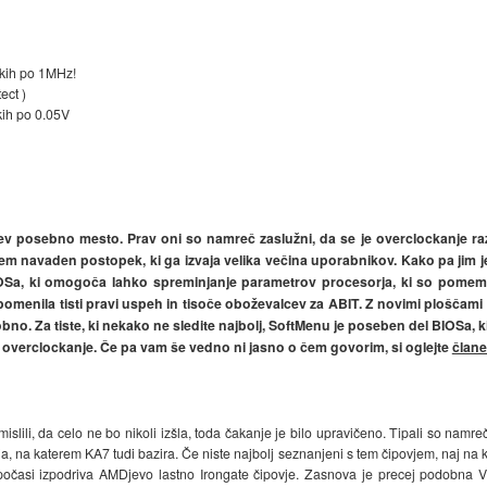
kih po 1MHz!
ect )
kih po 0.05V
rjev posebno mesto. Prav oni so namreč zaslužni, da se je overclockanje r
 navaden postopek, ki ga izvaja velika večina uporabnikov. Kako pa jim 
OSa, ki omogoča lahko spreminjanje parametrov procesorja, ki so pomemb
pomenila tisti pravi uspeh in tisoče oboževalcev za ABIT. Z novimi ploščami p
robno. Za tiste, ki nekako ne sledite najbolj, SoftMenu je poseben del BIOSa,
overclockanje. Če pa vam še vedno ni jasno o čem govorim, si oglejte
člane
islili, da celo ne bo nikoli izšla, toda čakanje je bilo upravičeno. Tipali so namreč
ja, na katerem KA7 tudi bazira. Če niste najbolj seznanjeni s tem čipovjem, naj n
n počasi izpodriva AMDjevo lastno Irongate čipovje. Zasnova je precej podobn