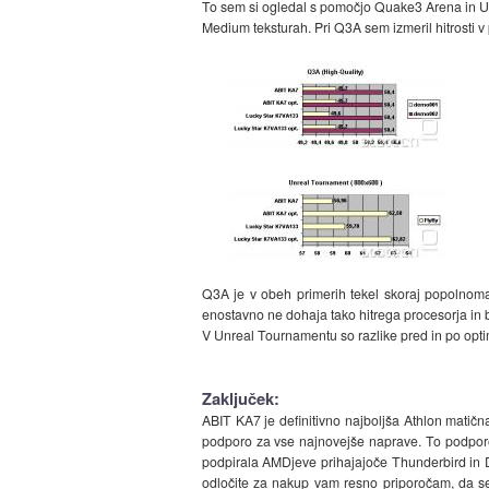
To sem si ogledal s pomočjo Quake3 Arena in Unr
Medium teksturah. Pri Q3A sem izmeril hitrosti 
Q3A je v obeh primerih tekel skoraj popolnoma e
enostavno ne dohaja tako hitrega procesorja in
V Unreal Tournamentu so razlike pred in po opti
Zaključek:
ABIT KA7 je definitivno najboljša Athlon matična
podporo za vse najnovejše naprave. To podporo 
podpirala AMDjeve prihajajoče Thunderbird in 
odločite za nakup vam resno priporočam, da se 