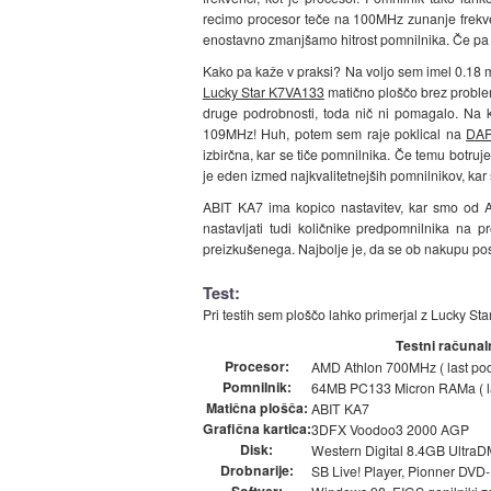
recimo procesor teče na 100MHz zunanje frekve
enostavno zmanjšamo hitrost pomnilnika. Če pa i
Kako pa kaže v praksi? Na voljo sem imel 0.18
Lucky Star K7VA133
matično ploščo brez problem
druge podrobnosti, toda nič ni pomagalo. Na 
109MHz! Huh, potem sem raje poklical na
DAR
izbirčna, kar se tiče pomnilnika. Če temu botruj
je eden izmed najkvalitetnejših pomnilnikov, kar 
ABIT KA7 ima kopico nastavitev, kar smo od AB
nastavljati tudi količnike predpomnilnika na 
preizkušenega. Najbolje je, da se ob nakupu po
Test:
Pri testih sem ploščo lahko primerjal z Lucky Star 
Testni računal
Procesor:
AMD Athlon 700MHz ( last pod
Pomnilnik:
64MB PC133 Micron RAMa ( la
Matična plošča:
ABIT KA7
Grafična kartica:
3DFX Voodoo3 2000 AGP
Disk:
Western Digital 8.4GB UltraDM
Drobnarije:
SB Live! Player, Pionner DVD
Softver: