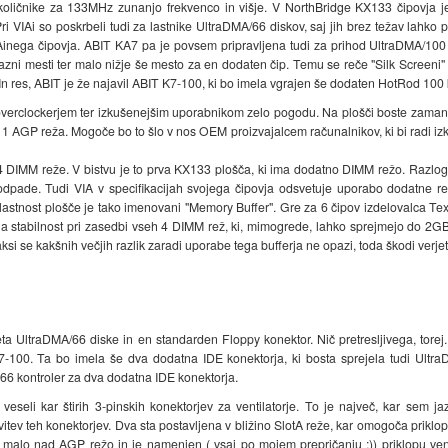
ičnike za 133MHz zunanjo frekvenco in višje. V NorthBridge KX133 čipovja je
i VIAi so poskrbeli tudi za lastnike UltraDMA/66 diskov, saj jih brez težav lahko
inega čipovja. ABIT KA7 pa je povsem pripravljena tudi za prihod UltraDMA/100 s
razni mesti ter malo nižje še mesto za en dodaten čip. Temu se reče "Silk Screeni"
In res, ABIT je že najavil ABIT K7-100, ki bo imela vgrajen še dodaten HotRod 100 
overclockerjem ter izkušenejšim uporabnikom zelo pogodu. Na plošči boste zaman i
ter 1 AGP reža. Mogoče bo to šlo v nos OEM proizvajalcem računalnikov, ki bi radi 
DIMM reže. V bistvu je to prva KX133 plošča, ki ima dodatno DIMM režo. Razlog z
i odpade. Tudi VIA v specifikacijah svojega čipovja odsvetuje uporabo dodatne r
astnost plošče je tako imenovani "Memory Buffer". Gre za 6 čipov izdelovalca Tex
la stabilnost pri zasedbi vseh 4 DIMM rež, ki, mimogrede, lahko sprejmejo do 2GB
si se kakšnih večjih razlik zaradi uporabe tega bufferja ne opazi, toda škodi verjet
ta UltraDMA/66 diske in en standarden Floppy konektor. Nič pretresljivega, tore
A7-100. Ta bo imela še dva dodatna IDE konektorja, ki bosta sprejela tudi Ultr
66 kontroler za dva dodatna IDE konektorja.
veseli kar štirih 3-pinskih konektorjev za ventilatorje. To je največ, kar sem j
tev teh konektorjev. Dva sta postavljena v bližino SlotA reže, kar omogoča priklop
alo nad AGP režo in je namenjen ( vsaj po mojem prepričanju :)) priklopu ventila