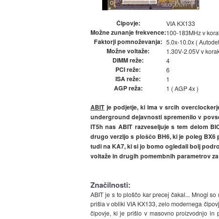
Čipovje:
VIA KX133
Možne zunanje frekvence:
100-183MHz v kora
Faktorji pomnoževanja:
5.0x-10.0x ( Autodet
Možne voltaže:
1.30V-2.05V v kora
DIMM reže:
4
PCI reže:
6
ISA reže:
1
AGP reža:
1 ( AGP 4x )
ABIT
je podjetje, ki ima v srcih overclocke
underground dejavnosti spremenilo v povsem
IT5h nas ABIT razveseljuje s tem delom BI
drugo verzijo s ploščo BH6, ki je poleg BX6 
tudi na KA7, ki si jo bomo ogledali bolj pod
voltaže in drugih pomembnih parametrov za 
Značilnosti:
ABIT je s to ploščo kar precej čakal... Mnogi so m
prišla v obliki VIA KX133, zelo modernega čipov
čipovje, ki je prišlo v masovno proizvodnjo i