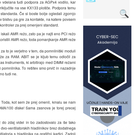
 vdelana tudi podpora za AGPx4 vodilo, kar
 priključite na vse KX133 plošče. Podpora temu
tandarda. Če si boste bolje ogledali zgornjo
 v bistvu pa gre za kontakte, na katere povsem
kontroler za prej omenjeni standard.
skali AMR režo, zato pa je najti eno PCI režo
izkoristili AMR režo, toda pomanjkanje AMR reže
a to je verjetno v tem, da pomnilniški moduli
eže za RAM. ABIT se je kljub temu odločil za
as Instruments, ki arbitirajo med DIMM režami
 pomnilnika. To rešitev smo prvič in nazadnje
no tudi ne.
j. Toda, kot sem že prej omenil, kmalu se nam
aDMA/100 diske! Sama zasnova je torej precej
az do zdaj videl in bo zadostovalo za še tako
 dvo-ventilatorskih hladilnikov brez dodatnega
torja s hladilnika na grafični kartici. Zadnji