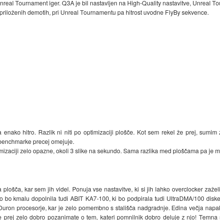
eal Tournament iger. Q3A je bil nastavljen na High-Quality nastavitve, Unreal Tour
v priloženih demotih, pri Unreal Tournamentu pa hitrost uvodne FlyBy sekvence.
nako hitro. Razlik ni niti po optimizaciji plošče. Kot sem rekel že prej, sumim 
 benchmarke precej omejuje.
mizaciji zelo opazne, okoli 3 slike na sekundo. Sama razlika med ploščama pa je m
 plošča, kar sem jih videl. Ponuja vse nastavitve, ki si jih lahko overclocker zaž
bo kmalu dopolnila tudi ABIT KA7-100, ki bo podpirala tudi UltraDMA/100 diske.
Duron procesorje, kar je zelo pomembno s stališča nadgradnje. Edina večja napak
prej zelo dobro pozanimate o tem, kateri pomnilnik dobro deluje z njo! Temna s