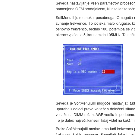
Seveda nastavljanje vseh parametrov procesorj
namenjena OEM prodajalcem, ki tako lahko točno
SoftMenuIII je res nekaj posebnega. Omogoča nas
zunanje frekvence. To poteka malo drugače, ko
osnovno frekvenco, recimo 100, potem pa še v
okence vpišemo 5, kar nam da 105MHz. Ta način 
Seveda je SoftMenujuIII mogoče nastavljati tud
uporabnik določi pravo voltažo v določeni situacij
voltažo na DIMM režah, AGP vodilu in podobno. T
To je daleč največ, kar sem kdaj videl na kakšni 
Preko SoftMenujaIII nastavljamo tudi frekvenco
frekvenci, kot je procesor. Pomnilnik tako lah