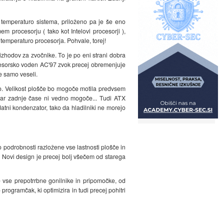
 temperaturo sistema, priloženo pa je še eno
m procesorju ( tako kot Intelovi procesorji ),
 temperaturo procesorja. Pohvale, torej!
 izhodov za zvočnike. To je po eni strani dobra
rocesorsko voden AC'97 zvok precej obremenjuje
e samo veseli.
oščo. Velikost plošče bo mogoče motila predvsem
 kar zadnje čase ni vedno mogoče... Tudi ATX
tni kondenzator, tako da hladilniki ne morejo
do podrobnosti razložene vse lastnosti plošče in
. Novi design je precej bolj všečem od starega
e vse prepotrrbne gonilnike in pripomočke, od
programčak, ki optimizira in tudi precej pohitri