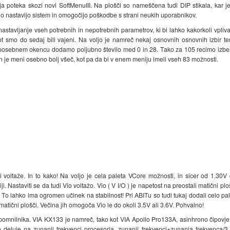
a poteka skozi novi SoftMenuIII. Na plošči so nameščena tudi DIP stikala, kar j
 nastavijo sistem in omogočijo poškodbe s strani neukih uporabnikov.
tavljanje vseh potrebnih in nepotrebnih parametrov, ki bi lahko kakorkoli vpliva
t smo do sedaj bili vajeni. Na voljo je namreč nekaj osnovnih osnovnih izbir t
 posebnem okencu dodamo poljubno število med 0 in 28. Tako za 105 recimo iz
je meni osebno bolj všeč, kot pa da bi v enem meniju imeli vseh 83 možnosti.
i voltaže. In to kako! Na voljo je cela paleta VCore možnosti, in sicer od 1.30
i. Nastaviti se da tudi Vio voltažo. Vio ( V I/O ) je napetost na preostali matični p
o lahko ima ogromen učinek na stabilnost! Pri ABITu so tudi tukaj dodali celo pale
matični plošči. Večina jih omogoča Vio le do okoli 3.5V ali 3.6V. Pohvalno!
 pomnilnika. VIA KX133 je namreč, tako kot VIA Apollo Pro133A, asinhrono čipovje
ko deluje na zunanji frekvenci procesorja, zunanji frekvenci+zunanja frekvenca/