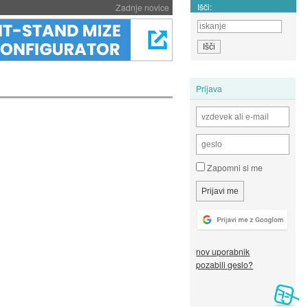
Išči:
Zadnje novice
Prijava
Zapomni si me
nov uporabnik
pozabili geslo?