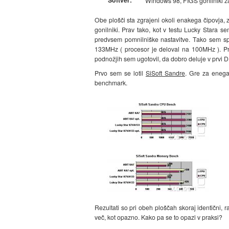
Windows 98, FIGS gonilniki 
Obe plošči sta zgrajeni okoli enakega čipovja, z
gonilniki. Prav tako, kot v testu Lucky Stara s
predvsem pomnilniške nastavitve. Tako sem sp
133MHz ( procesor je deloval na 100MHz ). Pri
podnožjih sem ugotovil, da dobro deluje v prvi DI
Prvo sem se lotil
SiSoft Sandre
. Gre za enega
benchmark.
Rezultati so pri obeh ploščah skoraj identični, r
več, kot opazno. Kako pa se to opazi v praksi?