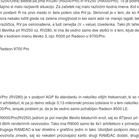
0/Ultra) sledita pa jima RV280 (R9200/Pro) in RV250 (R9000/Pro). To je področje,
ajmo si malo razjasniti situacijo. Za začetek naj malo razložim kodna imena. Kot v
sem postavil R na prvo mesto in šele potem oba RV-ja. Skrivnost je v tem, da ko 
a nekako ločiti glede na želene zmogljivost in ker sami sebi ne marajo lagati, tako 
zličica, RV pa osiromašena, a tudi cenejša (V = value) izvedenka. Tako jih lahko
 številka pri RV250 oz. RV280, ki ima še vedno samo dve stotici in s tem, kljub 
te v kodnem imenu števko 3, npr. R300 pri Radeon-u 9700/Pro.
 Radeon 9700 Pro
ro (RV280) je v podpori AGP 8x standardu in nekoliko višjih frekvencah, ki so na
rhitekturi, ki pa jo delno rešuje 0,13-mikronski proces izdelave in s tem nekoliko vi
0/Pro, ampak problem je, da je še vedno samo pohabljen Radeon 8500 LE.
000/Pro(RV250) jedrom je pol manjše število teksturnih enot, saj so ATijevci pr
 štirih renderirnih cevovodov. Tako ima R9000 samo še 4x1 arhitekturo v primerjav
 drugega RAMDAC-a kar direktno v grafično jedro in tako izboljšali podporo delu 
roča zmedo, saj so nekateri proizvajalci kartic drugi RAMDAC dodali, drugi 