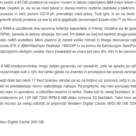
 bom počel s 45 GB prostora na mojem novem in takrat najboljšem IBM-ovem trdem
disk. Dejstvo je, da so se med takrat in danes močno razširile datoteke s takšnimi
povezav in zelo poceni CD-R-jih, prenašajo med seboj. Tudi igre, ki so na dveh C
gotoviti dovolj prostora za ves ta silne gigabajte zavzemajoč šopek rožic™ za čim 
 RAM-a upoštevati dva osnovna kriterija: kapaciteto in hitrost, dodatno pa še gl
 (RPM). Seveda si želimo obojega čim več. Pri diskih se bolj kot kjerkoli drugje poka
jo naših podatkov. Meni osebno je zaradi velike hitrosti in tihega delovanja naj
da ATA V, IBM/Hitachijev Deskstar 180GXP in na koncu še Samsungov SpinPonit. I
Hitachijevim okriljem uredile. Novi Deskstarji so znani kot zelo tihi, hitri in še ce
z 8 MB predpomnilnika, imajo daljšo garancijo od navadnih, zato se splača po nji
animajte tudi o njih, ker lahko glede na znamko in prodajalca kar precej variiraj
jši diski tam okoli 17 tisoč tolarjev, vendar pa so za tretjino oz. polovico večji in 
 diski ne predstavljajo ravno najboljšega nakupa. Pa poglejmo, kaj nam ponujajo tist
lo lepo in uporabno, a odločitev vseeno ni lahka. Diske loči le nekaj tisočakov, k
ristanemo pri 120 GB 7200 RPM 8 MB disku oziroma 33 tisočakih. Tako smo se zna
e že moram za nekaj odločiti, bi priporočil Western Digital Caviar (WD) 80 GB 
ern Digital Caviar 200 GB