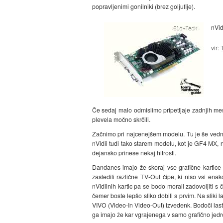
popravljenimi gonilniki (brez goljufije).
nVi
vir:
Če sedaj malo odmislimo pripetljaje zadnjih mes
plevela močno skrčili.
Začnimo pri najcenejšem modelu. Tu je še vedno 
nVidii tudi tako starem modelu, kot je GF4 MX, n
dejansko prinese nekaj hitrosti.
Dandanes imajo že skoraj vse grafične kartice 
zasledili različne TV-Out čipe, ki niso vsi ena
nVidiinih kartic pa se bodo morali zadovoljiti s
čemer boste lepšo sliko dobili s prvim. Na sliki 
VIVO (Video-In Video-Out) izvedenk. Bodoči lastnik
ga imajo že kar vgrajenega v samo grafično jedr