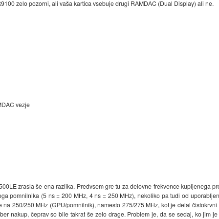
R9100 zelo pozorni, ali vaša kartica vsebuje drugi RAMDAC (Dual Display) ali ne.
DAC vezje
in 8500LE zrasla še ena razlika. Predvsem gre tu za delovne frekvence kupljenega p
ega pomnilnika (5 ns = 200 MHz, 4 ns = 250 MHz), nekoliko pa tudi od uporablje
ale na 250/250 MHz (GPU/pomnilnik), namesto 275/275 MHz, kot je delal čistokrvni
ber nakup, čeprav so bile takrat še zelo drage. Problem je, da se sedaj, ko jim j