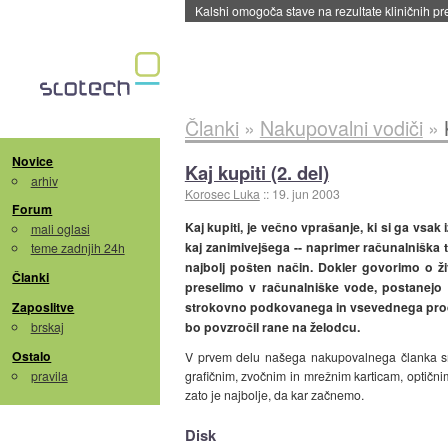
Sandisk že prodal več kot polovico SSD-jev za 
Članki
»
Nakupovalni vodiči
»
Novice
Kaj kupiti (2. del)
arhiv
Korosec Luka
::
19. jun 2003
Forum
Kaj kupiti, je večno vprašanje, ki si ga vsa
mali oglasi
kaj zanimivejšega -- naprimer računalniška 
teme zadnjih 24h
najbolj pošten način. Dokler govorimo o živ
Članki
preselimo v računalniške vode, postanejo 
Zaposlitve
strokovno podkovanega in vsevednega prodajal
brskaj
bo povzročil rane na želodcu.
Ostalo
V prvem delu našega nakupovalnega članka smo
pravila
grafičnim, zvočnim in mrežnim karticam, optičn
zato je najbolje, da kar začnemo.
Disk