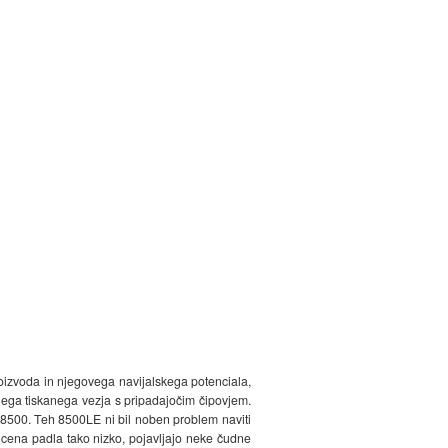
roizvoda in njegovega navijalskega potenciala,
nega tiskanega vezja s pripadajočim čipovjem.
 8500. Teh 8500LE ni bil noben problem naviti
e cena padla tako nizko, pojavljajo neke čudne