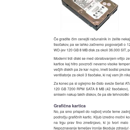
Če gradite čim cenejši računalnik in želite neka
tisočakov, pa se lahko začnemo pogovarjati o 1
WD-jev 120 GB 8 MB disk za okoli 36.000 SIT, po 
Moderni trdi diski se med obratovanjem vrtijo ze
kartice kaj hitro povzroči nevarno visoke tempera
večjih diskih pa že kar nujno, imeti bodisi prezr
ventilatorje za okoli 3 tisočake, ki naj vam jih n
Za konec pa si oglejmo še čisto sveže Serial 
120 GB 7200 RPM SATA 8 MB (42 tisočakov), 
smiseln nakup takih diskov, če pa ste tehnološki
Grafična kartica
No, pa smo prispeli do najbolj vroče teme zadnji
področju grafičnih kartic. Kljub izredno močni ko
na trgu prav fino zmešnjavo, ki jo tvori ma
Nepoznavanje temeljev ironije škoduje zdravju! -