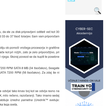
 da ste za disk pripravljeni odšteti več kot 30
d 33 do 37 tisoč tolarjev. Sam vam priporočam
ohišju ob pomoči vročega procesorja in grafične
 kot pri nižjih, zato je zelo priporočljivo, pri
od njega. Skoraj povsod se da kupiti te posebne
B 7200 RPM SATA 8 MB (34 tisočakov), Seagate
TA 7200 RPM (56 tisočakov). Za zdaj še ni
e odvijal tako krvav boj kot se odvija ravno na
V3X, milo rečeno, razočaranji. Tako imamo sedaj
slabšuje
izredno pametna
(Urednik™ svetuje:
ka tega sveta.