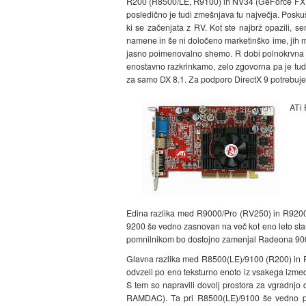
R200 (R8500/LE, R9100) in NV34 (GeForce FX 520
posledično je tudi zmešnjava tu največja. Poskuš
ki se začenjata z RV. Kot ste najbrž opazili, 
namene in še ni določeno marketinško ime, jih mor
jasno poimenovalno shemo. R dobi polnokrvna ra
enostavno razkrinkamo, zelo zgovorna pa je tudi
za samo DX 8.1. Za podporo DirectX 9 potrebuje
ATi
Edina razlika med R9000/Pro (RV250) in R9200/P
9200 še vedno zasnovan na več kot eno leto stari a
pomnilnikom bo dostojno zamenjal Radeona 900
Glavna razlika med R8500(LE)/9100 (R200) in R9
odvzeli po eno teksturno enoto iz vsakega izmed
S tem so napravili dovolj prostora za vgradnjo
RAMDAC). Ta pri R8500(LE)/9100 še vedno povz