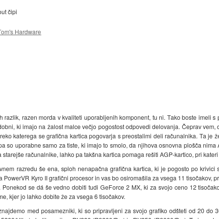
ut čipi
Tom's Hardware
ih razlik, razen morda v kvaliteti uporabljenih komponent, tu ni. Tako boste imeli s 
podobni, ki imajo na žalost malce večjo pogostost odpovedi delovanja. Čeprav vem, 
reko katerega se grafična kartica pogovarja s preostalimi deli računalnika. Ta je 
pa so uporabne samo za tiste, ki imajo to smolo, da njihova osnovna plošča nima AG
starejše računalnike, lahko pa takšna kartica pomaga rešiti AGP-kartico, pri kater
vnem razredu še ena, sploh nenapačna grafična kartica, ki je pogosto po krivic
PowerVR Kyro II grafični procesor in vas bo osiromašila za vsega 11 tisočakov, p
jo. Ponekod se dá še vedno dobiti tudi GeForce 2 MX, ki za svojo ceno 12 tisoč
e, kjer jo lahko dobite že za vsega 6 tisočakov.
 znajdemo med posamezniki, ki so pripravljeni za svojo grafiko odšteti od 20 do 