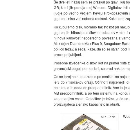
Še dve leti nazaj sem se praskal po glavi, kaj
GB, ki mi jih ponuja moj Western Digitalov trdi 
ljudje po vedno večjem številu širokopasovnih 
gigabajt, niso več nobena redkost. Kako torej za
Ko kupujemo disk, moramo takisto kot pri nakupu
gigabajtih, hitrost pa s številom obratov v minuti
njihova kakovost neposredno povezana z varnost
Maxtorjev DiamondMax Plus 9, Seagateov Barracu
obilico težav, a sedaj kaže, da so se stvari pod 
precej priljubljeni.
Posebne izvedenke diskov, kot na primer tiste 
garancijski pogoji pomembni, se pred nakupom poz
Če se torej na hitro ozremo po cenikih, so najcene
le 3 do 7 tisočakov dražji. Očitno ti najcenejši
na minuto in dodaten predpomnilnik. Vse to je ze
MB predpomnilnik, a po tem sistemu na koncu p
zanemarljiva vsota. Odločitev je težka, a če s
proizvajaleca z enako kapaciteto in obrati.
West