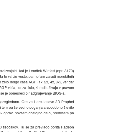
proizvajalci, kot je Leadtek Winfast (npr. A170)
da to vsi že veste, pa moram zaradi morebitnih
že zelo dolgo časa AGP (1x, 2x, 4x, 8x), vendar
P-vtiča, ter za tiste, ki radi uživajo v pravem
i se je ponesrečilo nadgrajevanje BIOS-a.
i spregledana. Gre za Herculesovo 3D Prophet
ri tem pa še vedno poganjala spodobno število
akov opravi povsem dostojno delo, predvsem pa
30 tisočakov. Tu se za prevlado borita Radeon