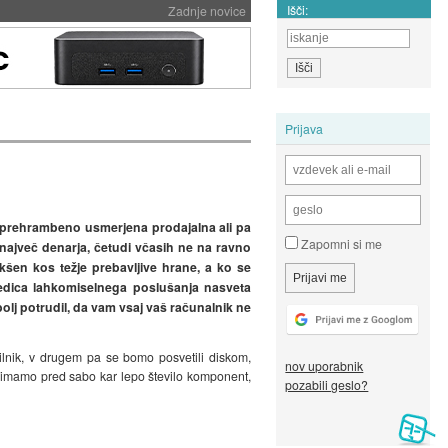
Išči:
Zadnje novice
Prijava
na prehrambeno usmerjena prodajalna ali pa
Zapomni si me
 največ denarja, četudi včasih ne na ravno
akšen kos težje prebavljive hrane, a ko se
ledica lahkomiselnega poslušanja nasveta
lj potrudil, da vam vsaj vaš računalnik ne
lnik, v drugem pa se bomo posvetili diskom,
nov uporabnik
, imamo pred sabo kar lepo število komponent,
pozabili geslo?