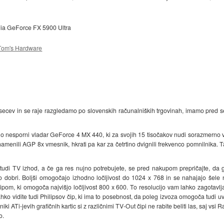
dia GeForce FX 5900 Ultra
Tom's Hardware
ecev in se raje razgledamo po slovenskih računalniških trgovinah, imamo pred seb
nesporni vladar GeForce 4 MX 440, ki za svojih 15 tisočakov nudi sorazmerno velik
amenili AGP 8x vmesnik, hkrati pa kar za četrtino dvignili frekvenco pomnilnika. Ta
tudi TV izhod, a če ga res nujno potrebujete, se pred nakupom prepričajte, da g
ko dobri. Boljši omogočajo izhodno ločljivost do 1024 x 768 in se nahajajo šele na
 čipom, ki omogoča najvišjo ločljivost 800 x 600. To resolucijo vam lahko zagotavl
lahko vidite tudi Philipsov čip, ki ima to posebnost, da poleg izvoza omogoča tudi uv
i ATi-jevih grafičnih kartic si z različnimi TV-Out čipi ne rabite beliti las, saj vsi 
o.