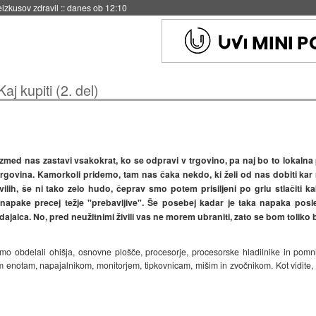
naslednji dve leti
::
danes ob 11:37
Kaj kupiti (2. del)
k izmed nas zastavi vsakokrat, ko se odpravi v trgovino, pa naj bo to lokal
trgovina. Kamorkoli pridemo, tam nas čaka nekdo, ki želi od nas dobiti kar
ilih, še ni tako zelo hudo, čeprav smo potem prisiljeni po grlu stlačiti k
napake precej težje "prebavljive". Še posebej kadar je taka napaka pos
ca. No, pred neužitnimi živili vas ne morem ubraniti, zato se bom toliko bo
 obdelali ohišja, osnovne plošče, procesorje, procesorske hladilnike in pomni
im enotam, napajalnikom, monitorjem, tipkovnicam, mišim in zvočnikom. Kot vidite