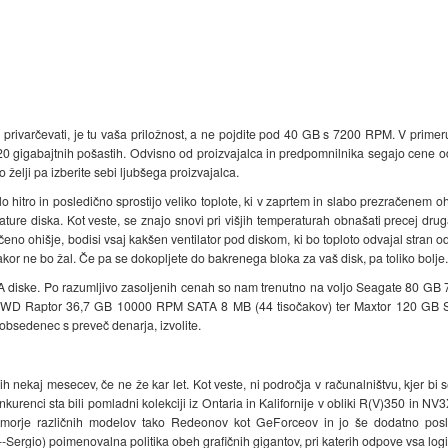
j privarčevati, je tu vaša priložnost, a ne pojdite pod 40 GB s 7200 RPM. V primeru,
20 gigabajtnih pošastih. Odvisno od proizvajalca in predpomnilnika segajo cene o
želji pa izberite sebi ljubšega proizvajalca.
lo hitro in posledično sprostijo veliko toplote, ki v zaprtem in slabo prezračenem 
ture diska. Kot veste, se znajo snovi pri višjih temperaturah obnašati precej drugače
ačeno ohišje, bodisi vsaj kakšen ventilator pod diskom, ki bo toploto odvajal stran 
ikakor ne bo žal. Če pa se dokopljete do bakrenega bloka za vaš disk, pa toliko bolje.
ATA diske. Po razumljivo zasoljenih cenah so nam trenutno na voljo Seagate 80 G
WD Raptor 36,7 GB 10000 RPM SATA 8 MB (44 tisočakov) ter Maxtor 120 GB SA
 obsedenec s preveč denarja, izvolite.
h nekaj mesecev, če ne že kar let. Kot veste, ni področja v računalništvu, kjer bi s
nkurenci sta bili pomladni kolekciji iz Ontaria in Kalifornije v obliki R(V)350 in N
lo morje različnih modelov tako Redeonov kot GeForceov in jo še dodatno po
-Sergio) poimenovalna politika obeh grafičnih gigantov, pri katerih odpove vsa logi