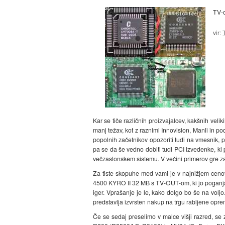
TV-o
vir:
Kar se tiče različnih proizvajalcev, kakšnih velik
manj težav, kot z raznimi Innovision, Manli in 
popolnih začetnikov opozoriti tudi na vmesnik, p
pa se da še vedno dobiti tudi PCI izvedenke, ki 
večzaslonskem sistemu. V večini primerov gre za 
Za tiste skopuhe med vami je v najnižjem ceno
4500 KYRO II 32 MB s TV-OUT-om, ki jo poganja 
iger. Vprašanje je le, kako dolgo bo še na vol
predstavlja izvrsten nakup na trgu rabljene oprem
Če se sedaj preselimo v malce višji razred, se