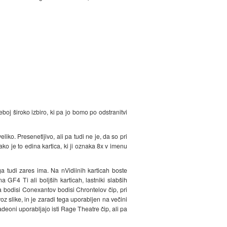
oj široko izbiro, ki pa jo bomo po odstranitvi
o. Presenetljivo, ali pa tudi ne je, da so pri
ko je to edina kartica, ki ji oznaka 8x v imenu
a tudi zares ima. Na nVidiinih karticah boste
 GF4 Ti ali boljših karticah, lastniki slabših
ja bodisi Conexantov bodisi Chrontelov čip, pri
oz slike, in je zaradi tega uporabljen na večini
Radeoni uporabljajo isti Rage Theatre čip, ali pa