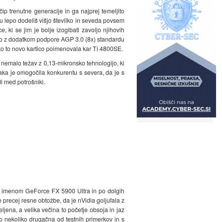
ip trenutne generacije in ga najprej temeljito
mu lepo dodeliš višjo številko in seveda povsem
 ki se jim je bolje izogibati zavoljo njihovih
ahko z dodatkom podpore AGP 3.0 (8x) standardu
ako to novo kartico poimenovala kar Ti 4800SE.
 nemalo težav z 0,13-mikronsko tehnologijo, ki
paka je omogočila konkurentu s severa, da je s
i med potrošniki.
pod imenom GeForce FX 5900 Ultra in po dolgih
 precej resne obtožbe, da je nVidia goljufala z
ljena, a velika večina to početje obsoja in jaz
bo nekoliko drugačna od testnih primerkov in s