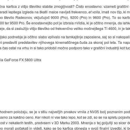
a kartica z višjo številko slabše zmogljivosti? Čisto enostavno: vzameš grafični č
aradi lepšega izgleda na škatli malce naviješ frekvenco,
et voila
, imaš nov čip, ki 
 število Radeonov, vključujoč 9000 (Pro), 9200 (Pro) in 9600 (Pro). To so kartice,
100 ter 9500 Pro. Še enostavnejšo pot je izbrala nVidia, ki je očitno mnenja, da l
e, da si zaslužijo višjo številko od frekvenčno veliko močnejšega Ti 4600, in je t
jsko podnebje je očitno slabo vplivalo na tamkajšnje zaposlene, saj so si nakopali
eni prestaviti predstavitev njihovega kinematičnega čuda za skoraj pol leta. Ta na
 ostal na vrhu in si tako pridobil močno podporo tako v grafični industriji kot tud
dia GeForce FX 5800 Ultra
izhodnem položaju, se je v stilu največjih prvakov vrnila z NV35 bolj poznanim 
mo za kakšno ceno. Ker nikoli ni vse tako lepo, kot se zdi, so se na spletu pojavile
ost v nekaterih testih, predvsem v 3D Marku 2003. Mnenja o tej goljufiji so sicer de
rali počakati in videti, kako se bo kartica obnesla v svoji finalni izvedbi, ki 