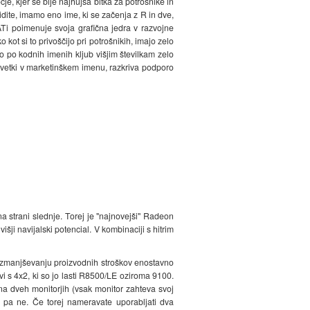
 kjer se bije najhujša bitka za potrošnike in
idite, imamo eno ime, ki se začenja z R in dve,
ATi poimenuje svoja grafična jedra v razvojne
kot si to privoščijo pri potrošnikih, imajo zelo
 po kodnih imenih kljub višjim številkam zelo
devetki v marketinškem imenu, razkriva podporo
 strani slednje. Torej je "najnovejši" Radeon
šji navijalski potencial. V kombinaciji s hitrim
i zmanjševanju proizvodnih stroškov enostavno
i s 4x2, ki so jo lasti R8500/LE oziroma 9100.
na dveh monitorjih (vsak monitor zahteva svoj
pa ne. Če torej nameravate uporabljati dva