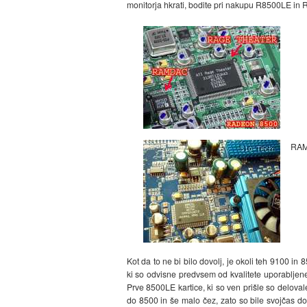
monitorja hkrati, bodite pri nakupu R8500LE in 
RAM
Kot da to ne bi bilo dovolj, je okoli teh 9100 
ki so odvisne predvsem od kvalitete uporabljen
Prve 8500LE kartice, ki so ven prišle so delov
do 8500 in še malo čez, zato so bile svojčas do