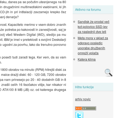
 disku, danes pa se počutim utesnjenega na 80
 in drugačnimi multimediskimi vsebinami, ki jih
Aktivno na forumu
D-jih in pri inštalaciji zavzamejo krepko čez
manj denarja?
Sandisk že prodal več
asnost. Kapaciteto merimo v vsem dobro znanih
kot polovico SSD-jev
že potreba po kakovosti in zanesljivosti, saj je
za naslednji dve leti
bolj všeč Western Digital (WD), sledijo pa mu
Meta mora v sklad za
BM je imel v preteklosti s svojimi Deskstarji
odpravo posledic
novno ugodni za povrhu, tako da trenutno ponovno
uporabe družbenih
omrežij vplača
h poseči tudi zaradi tega. Ker vem, da so vam
Katera klima
o.
za 1800 obratov na minuto (RPM) hitrejši diski za
i malce dražji diski: 60 - 120 GB, 7200 obratov
i pa nam prinesejo po 20 - 40 dodatnih GB in 8
šli celih 16 tisočakov višje, kar nikakor ni
Hitre funkcije
7200 ATA100 8 MB (JB) oz. od katerega drugega
arhiv novic