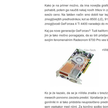
Kako je na primer možno, da ima novejša grafičn
pohabiš, potem ga naučiš nekaj novih trikov in z
svežo ceno. Na takšen način smo dobili kar lepo
zmogljivejših predhodnikov, kot so 8500 (LE), 9
zmogljivosti GeForcea 4 Ti 4400 narastejo do mej
Kaj pa nove generacije GeForcev? Tudi kaliforni
jim je tako močno ponagajala, da so bili prisilj
svojim fenomenalnim Radeonom 9700 Pro ves ta čas
nVi
Ko je že kazalo, da se je nVidia znašla v brez
mesecih ponovno zavzela prestol. Vprašanje je sa
gonilniki in si tako pridobila neupravičeno predn
sem vsekakor med njimi. Za končno sodbo bomo mo