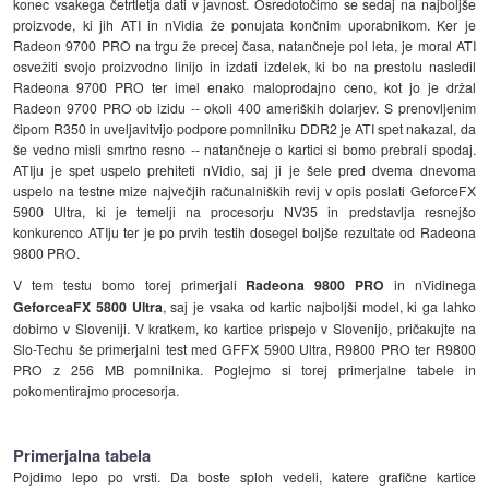
konec vsakega četrtletja dati v javnost. Osredotočimo se sedaj na najboljše
proizvode, ki jih ATI in nVidia že ponujata končnim uporabnikom. Ker je
Radeon 9700 PRO na trgu že precej časa, natančneje pol leta, je moral ATI
osvežiti svojo proizvodno linijo in izdati izdelek, ki bo na prestolu nasledil
Radeona 9700 PRO ter imel enako maloprodajno ceno, kot jo je držal
Radeon 9700 PRO ob izidu -- okoli 400 ameriških dolarjev. S prenovljenim
čipom R350 in uveljavitvijo podpore pomnilniku DDR2 je ATI spet nakazal, da
še vedno misli smrtno resno -- natančneje o kartici si bomo prebrali spodaj.
ATIju je spet uspelo prehiteti nVidio, saj ji je šele pred dvema dnevoma
uspelo na testne mize največjih računalniških revij v opis poslati GeforceFX
5900 Ultra, ki je temelji na procesorju NV35 in predstavlja resnejšo
konkurenco ATIju ter je po prvih testih dosegel boljše rezultate od Radeona
9800 PRO.
V tem testu bomo torej primerjali
Radeona 9800 PRO
in nVidinega
GeforceaFX 5800 Ultra
, saj je vsaka od kartic najboljši model, ki ga lahko
dobimo v Sloveniji. V kratkem, ko kartice prispejo v Slovenijo, pričakujte na
Slo-Techu še primerjalni test med GFFX 5900 Ultra, R9800 PRO ter R9800
PRO z 256 MB pomnilnika. Poglejmo si torej primerjalne tabele in
pokomentirajmo procesorja.
Primerjalna tabela
Pojdimo lepo po vrsti. Da boste sploh vedeli, katere grafične kartice