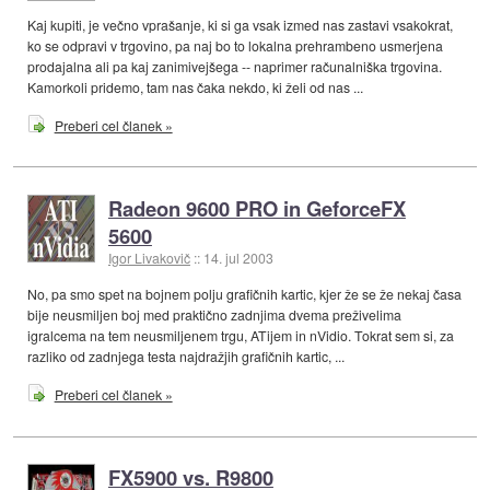
Kaj kupiti, je večno vprašanje, ki si ga vsak izmed nas zastavi vsakokrat,
ko se odpravi v trgovino, pa naj bo to lokalna prehrambeno usmerjena
prodajalna ali pa kaj zanimivejšega -- naprimer računalniška trgovina.
Kamorkoli pridemo, tam nas čaka nekdo, ki želi od nas ...
Preberi cel članek »
Radeon 9600 PRO in GeforceFX
5600
Igor Livakovič
::
14. jul 2003
No, pa smo spet na bojnem polju grafičnih kartic, kjer že se že nekaj časa
bije neusmiljen boj med praktično zadnjima dvema preživelima
igralcema na tem neusmiljenem trgu, ATijem in nVidio. Tokrat sem si, za
razliko od zadnjega testa najdražjih grafičnih kartic, ...
Preberi cel članek »
FX5900 vs. R9800