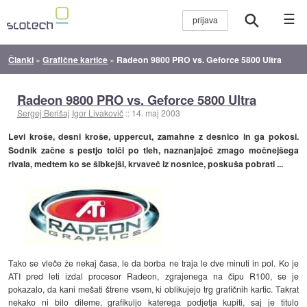
☰
Članki
»
Grafične kartice
»
Radeon 9800 PRO vs. Geforce 5800 Ultra
Radeon 9800 PRO vs. Geforce 5800 Ultra
Sergej Berišaj
Igor Livakovič
::
14. maj 2003
Levi kroše, desni kroše, uppercut, zamahne z desnico in ga pokosi.
Sodnik začne s pestjo tolči po tleh, naznanjajoč zmago močnejšega
rivala, medtem ko se šibkejši, krvaveč iz nosnice, poskuša pobrati ...
Tako se vleče že nekaj časa, le da borba ne traja le dve minuti in pol. Ko je
ATI pred leti izdal procesor Radeon, zgrajenega na čipu R100, se je
pokazalo, da kani mešati štrene vsem, ki oblikujejo trg grafičnih kartic. Takrat
nekako ni bilo dileme, grafikuljo katerega podjetja kupiti, saj je titulo