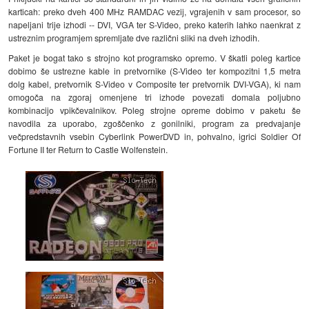
karticah: preko dveh 400 MHz RAMDAC vezij, vgrajenih v sam procesor, so
napeljani trije izhodi -- DVI, VGA ter S-Video, preko katerih lahko naenkrat z
ustreznim programjem spremljate dve različni sliki na dveh izhodih.
Paket je bogat tako s strojno kot programsko opremo. V škatli poleg kartice
dobimo še ustrezne kable in pretvornike (S-Video ter kompozitni 1,5 metra
dolg kabel, pretvornik S-Video v Composite ter pretvornik DVI-VGA), ki nam
omogoča na zgoraj omenjene tri izhode povezati domala poljubno
kombinacijo vpikčevalnikov. Poleg strojne opreme dobimo v paketu še
navodila za uporabo, zgoščenko z gonilniki, program za predvajanje
večpredstavnih vsebin Cyberlink PowerDVD in, pohvalno, igrici Soldier Of
Fortune II ter Return to Castle Wolfenstein.