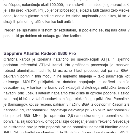
za ščepec, natančneje okoli 100.000, in vse stavili na naslednjo generacijo, ki
je izšla pred kratkim. Priljubljenost procesorja je padla tudi zaradi zelo visoke
cene, izjemno glasne hladilne enote ter slabo napisanih gonilnikov, ki so v
skrajnih primerih grafično kartico tudi uničili.
Preden se spravimo k testom ter rezultatom, si poglejmo še, kaj nas čaka v
paketu, ki ga dobimo ob nakupu grafične kartice.
Sapphire Atlantis Radeon 9800 Pro
Grafična kartica je izdelana natančno po specifikacijah ATIja in izjemno
podobna referenčni ATIjevi kartici. Na grafičnem procesorju je masiven
rebrast aluminijast hladilnik, ki ustrezno hladi procesor, žal pa na BGA-
pakiranih pomnilniških modulih ne najdemo hlajenja -- tako pasivnega kot
aktivnega. MOLEX priključek za dodatno napajanje je doživel manjšo
osvežitev, saj v kartico ne bomo več vklapljali disketnega priključka temveč
navadni priključek, s katerim napajamo trde diske in optične pogone. Razlog
za to naj bi ležal v slabši sestavi manjšega električnega priključka. Pomnilnik
je Samsungov, kot že rečeno, pakiran v načinu BGA, z dostopnim časom 2,8
nanosekund, kar pomnilniku zagotavlja delovanje pri 715 MHz. Ker pomnilnik
deluje pri 680 MHz, je uproraba 2,8-nanosekundnega pomnilnika le
pohvalna, saj uporabniku omogoča lažje doseganje višjih frekvenc. Seveda je
za ekstremna navitja zelo priporočljivo na pomnilnik namestiti hladilne enote.
Priključki na kartici so standardni in jih vidimo že na domala vseh grafičnih