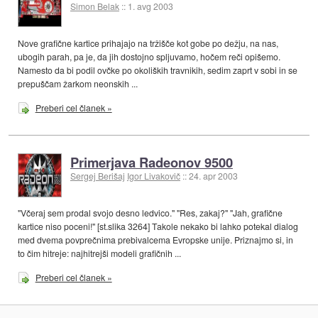
Simon Belak
::
1. avg 2003
Nove grafične kartice prihajajo na tržišče kot gobe po dežju, na nas,
ubogih parah, pa je, da jih dostojno spljuvamo, hočem reči opišemo.
Namesto da bi podil ovčke po okoliških travnikih, sedim zaprt v sobi in se
prepuščam žarkom neonskih ...
Preberi cel članek »
Primerjava Radeonov 9500
Sergej Berišaj
Igor Livakovič
::
24. apr 2003
"Včeraj sem prodal svojo desno ledvico." "Res, zakaj?" "Jah, grafične
kartice niso poceni!" [st.slika 3264] Takole nekako bi lahko potekal dialog
med dvema povprečnima prebivalcema Evropske unije. Priznajmo si, in
to čim hitreje: najhitrejši modeli grafičnih ...
Preberi cel članek »