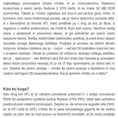
najboljšega proizvajalca držala nVidia, ki je novoizdanemu Radeonu
konkurirala s svežo serijo Geforce 2 GTS kartic, ki so imele 32 MB DDR
pomnilnika. Takrat je nVidia izgledala kot dva-in-pol-centna gora mišic, ki
ponosno nosi naziv svetovnega prvaka, saj je ravno dokončno porazila 3dfx.
A v telovadnici je treniral ATI, malo prešibek za v ring za boj za titulo, a
zagotovo z velikim potencialom, da nVidii to titulo tudi vzame. Skočimo sedaj
nazaj v sedanjost in preverimo stanje, ki ga potrošniki po celem svetu
opažamo danes. Nvidia, kalifornijski izdelovalec grafikulj, je pred dnevi objavil
rezultate prvega fiskalnega četrtletja. Podjetje je prodalo za dobrih štiristo
milijonov dolarjev izdelkov, kar je -- pozor -- več kot 30 odstotkov manj kot lani
v enakem obdobju. Hkrati so pridelali 20 milijonov dolarjev čistega dobička,
kar je -- spet pozor -- kar štirikrat manj kot lani enak čas! Seveda je precejšen
delež težav povzročila recesija, ki jo na IT trgu spremljamo že dobro leto in
pol. Dejstvo še vedno obstaja -- nVidia še vedno posluje z dobičkom in ima
nadzor nad trgom 3D-pospeševalnikov. Kaj je spravilo nVidio na z višav?
Kdo bo koga?
Kdo drug kot ATI, ki je vztrajno povečeval prednost in z izdajo procesorja
R300 ter posledično grafične kartice Radeon 9700 PRO, dobil tako potrebno
prednost pred ostalimi proizvajalci. Dejstvo je, da od konca avgusta leta 2002,
ko je ATI izdal ta GPU, nVidia še ni ujela kanadskega giganta ter še vedno
caplja za njim, kar se tudi pozna na finančnih rezultatih, ki jih mora podjetje