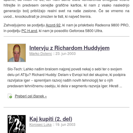
hitrejše in predvsem cenejše grafične kartice, ki nam z vsako naslednjo
generacijo bolj približajo realni svet na naše zaslone. Če se vrnemo na
uvod... knockoutirati je zmožen le tisti, ki največ trenira.
Zahvaljujemo se podjetju
Acord-92
, ki nam je priskrbelo Radeona 9800 PRO,
in podjetju
PC H.and
, ki nam je posodilo Geforcea 5800 Ultra.
Intervju z Richardom Huddyjem
Marko Dolenc
::
23. jun 2003
Slo-Tech: Lahko našim bralcem najprej poveš nekaj o sebi ter o svojem
delu pri ATIju? Richard Huddy: Delam v Evropi kot del skupine, ki podpira
razvijalce iger -- spremljam razvoj naših novih tehnologij ter o njih
predavam tehničnemu osebju, ki dela v segmentu razvoja iger. Hkrati ...
Preberi cel članek »
Kaj kupiti (2. del)
Korosec Luka
::
19. jun 2003