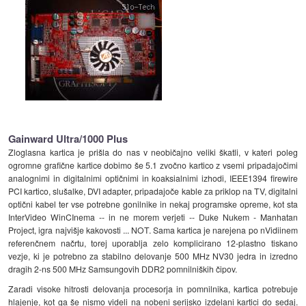
Gainward Ultra/1000 Plus
Zloglasna kartica je prišla do nas v neobičajno veliki škatli, v kateri poleg
ogromne grafične kartice dobimo še 5.1 zvočno kartico z vsemi pripadajočimi
analognimi in digitalnimi optičnimi in koaksialnimi izhodi, IEEE1394 firewire
PCI kartico, slušalke, DVI adapter, pripadajoče kable za priklop na TV, digitalni
optični kabel ter vse potrebne gonilnike in nekaj programske opreme, kot sta
InterVideo WinCInema -- in ne morem verjeti -- Duke Nukem - Manhatan
Project, igra najvišje kakovosti ... NOT. Sama kartica je narejena po nVidiinem
referenčnem načrtu, torej uporablja zelo komplicirano 12-plastno tiskano
vezje, ki je potrebno za stabilno delovanje 500 MHz NV30 jedra in izredno
dragih 2-ns 500 MHz Samsungovih DDR2 pomnilniških čipov.
Zaradi visoke hitrosti delovanja procesorja in pomnilnika, kartica potrebuje
hlajenje, kot ga še nismo videli na nobeni serijsko izdelani kartici do sedaj.