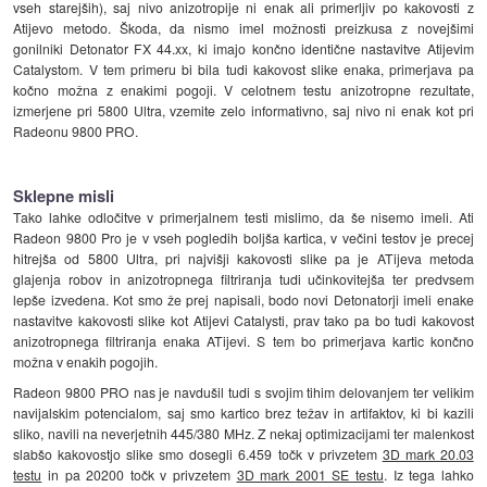
vseh starejših), saj nivo anizotropije ni enak ali primerljiv po kakovosti z
Atijevo metodo. Škoda, da nismo imel možnosti preizkusa z novejšimi
gonilniki Detonator FX 44.xx, ki imajo končno identične nastavitve Atijevim
Catalystom. V tem primeru bi bila tudi kakovost slike enaka, primerjava pa
kočno možna z enakimi pogoji. V celotnem testu anizotropne rezultate,
izmerjene pri 5800 Ultra, vzemite zelo informativno, saj nivo ni enak kot pri
Radeonu 9800 PRO.
Sklepne misli
Tako lahke odločitve v primerjalnem testi mislimo, da še nisemo imeli. Ati
Radeon 9800 Pro je v vseh pogledih boljša kartica, v večini testov je precej
hitrejša od 5800 Ultra, pri najvišji kakovosti slike pa je ATijeva metoda
glajenja robov in anizotropnega filtriranja tudi učinkovitejša ter predvsem
lepše izvedena. Kot smo že prej napisali, bodo novi Detonatorji imeli enake
nastavitve kakovosti slike kot Atijevi Catalysti, prav tako pa bo tudi kakovost
anizotropnega filtriranja enaka ATijevi. S tem bo primerjava kartic končno
možna v enakih pogojih.
Radeon 9800 PRO nas je navdušil tudi s svojim tihim delovanjem ter velikim
navijalskim potencialom, saj smo kartico brez težav in artifaktov, ki bi kazili
sliko, navili na neverjetnih 445/380 MHz. Z nekaj optimizacijami ter malenkost
slabšo kakovostjo slike smo dosegli 6.459 točk v privzetem
3D mark 20.03
testu
in pa 20200 točk v privzetem
3D mark 2001 SE testu
. Iz tega lahko