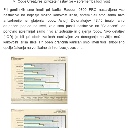
Code Creatures: privzete nastavitve + sprememba ločljivosti
Pri gonilnikih smo imeli pri kartici Radeon 9800 PRO nastavljene vse
nastavitve na najvišjo možno kakovost izrisa, spreminjali smo samo nivo
anizotropije ter glajenja robov. Avtorji Detonatorjev 43.45 imajo rahlo
drugačen pogled na svet, zato smo pustili nastavitve na "Balanced" ter
ponovno spreminjal samo nivo anizotropije in glajenja robov. Nivo detaljev
(LOD) je bil pri obeh karticah nastavljen za doseganje najvišje možne
kakovosti izrisa slike. Pri obeh grafičnih karticah smo imeli tudi izklopljeno
opcijo čakanja na vertikalno sinhronizacijo zaslona.