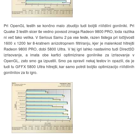
Pri OpenGL testih se končno malo zbudijo tudi boljši nVidiini gonilniki. Pri
Quake 3 testih sicer še vedno povsod zmaga Radeon 9800 PRO, toda razlika
ni več tako velika. V Serious Samu 2 pa vse teste, razen tistega pri ločljivosti
1600 x 1200 ter 8-kratnem anizotropnem filtriranju, kjer je malenkost hitrejši
Radeon 9800 PRO, dobi 5800 Ultra. V tej igri lahko nastavimo tudi Direct3D
izrisovanje, a imata obe kartici optimizirane gonilnike za izrisovanje v
OpenGL, zato smo ga izpustili. Smo pa opravil nekaj testov in opazili, da je
tudi tu GFFX 5800 Ultra hitrejši, kar samo potrdi boljšo optimizacijo nVidiinih
gonilnilov za to igro.