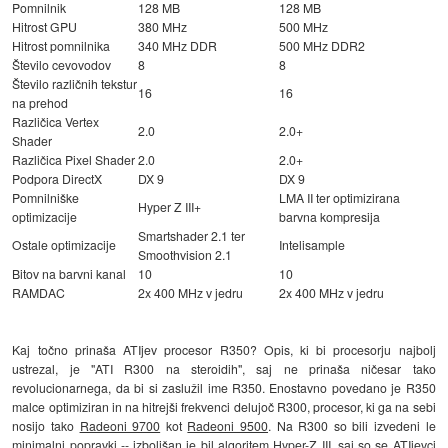
Pomnilnik
128 MB
128 MB
Hitrost GPU
380 MHz
500 MHz
Hitrost pomnilnika
340 MHz DDR
500 MHz DDR2
Število cevovodov
8
8
Število različnih tekstur
16
16
na prehod
Različica Vertex
2.0
2.0+
Shader
Različica Pixel Shader
2.0
2.0+
Podpora DirectX
DX 9
DX 9
Pomnilniške
LMA II ter optimizirana
Hyper Z III+
optimizacije
barvna kompresija
Smartshader 2.1 ter
Ostale optimizacije
Intelisample
Smoothvision 2.1
Bitov na barvni kanal
10
10
RAMDAC
2x 400 MHz v jedru
2x 400 MHz v jedru
Kaj točno prinaša ATIjev procesor R350? Opis, ki bi procesorju najbolj
ustrezal, je "ATI R300 na steroidih", saj ne prinaša ničesar tako
revolucionarnega, da bi si zaslužil ime R350. Enostavno povedano je R350
malce optimiziran in na hitrejši frekvenci delujoč R300, procesor, ki ga na sebi
nosijo tako
Radeoni 9700
kot
Radeoni 9500
. Na R300 so bili izvedeni le
minimalni popravki -- izboljšan je bil algoritem Hyper-Z III, saj so se ATIjevci