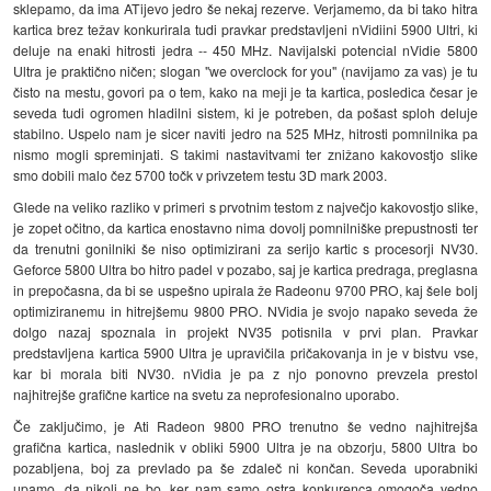
sklepamo, da ima ATijevo jedro še nekaj rezerve. Verjamemo, da bi tako hitra
kartica brez težav konkurirala tudi pravkar predstavljeni nVidiini 5900 Ultri, ki
deluje na enaki hitrosti jedra -- 450 MHz. Navijalski potencial nVidie 5800
Ultra je praktično ničen; slogan "we overclock for you" (navijamo za vas) je tu
čisto na mestu, govori pa o tem, kako na meji je ta kartica, posledica česar je
seveda tudi ogromen hladilni sistem, ki je potreben, da pošast sploh deluje
stabilno. Uspelo nam je sicer naviti jedro na 525 MHz, hitrosti pomnilnika pa
nismo mogli spreminjati. S takimi nastavitvami ter znižano kakovostjo slike
smo dobili malo čez 5700 točk v privzetem testu 3D mark 2003.
Glede na veliko razliko v primeri s prvotnim testom z največjo kakovostjo slike,
je zopet očitno, da kartica enostavno nima dovolj pomnilniške prepustnosti ter
da trenutni gonilniki še niso optimizirani za serijo kartic s procesorji NV30.
Geforce 5800 Ultra bo hitro padel v pozabo, saj je kartica predraga, preglasna
in prepočasna, da bi se uspešno upirala že Radeonu 9700 PRO, kaj šele bolj
optimiziranemu in hitrejšemu 9800 PRO. NVidia je svojo napako seveda že
dolgo nazaj spoznala in projekt NV35 potisnila v prvi plan. Pravkar
predstavljena kartica 5900 Ultra je upravičila pričakovanja in je v bistvu vse,
kar bi morala biti NV30. nVidia je pa z njo ponovno prevzela prestol
najhitrejše grafične kartice na svetu za neprofesionalno uporabo.
Če zaključimo, je Ati Radeon 9800 PRO trenutno še vedno najhitrejša
grafična kartica, naslednik v obliki 5900 Ultra je na obzorju, 5800 Ultra bo
pozabljena, boj za prevlado pa še zdaleč ni končan. Seveda uporabniki
upamo, da nikoli ne bo, ker nam samo ostra konkurenca omogoča vedno