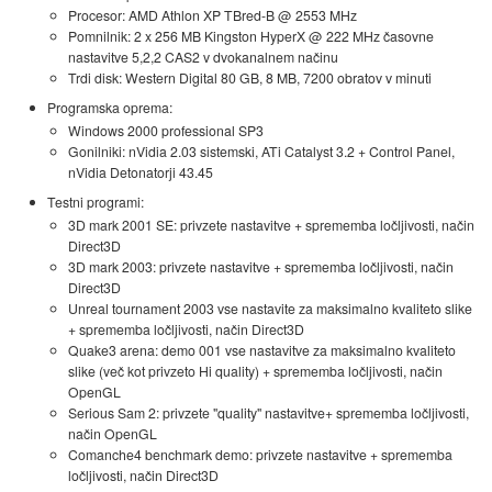
Procesor: AMD Athlon XP TBred-B @ 2553 MHz
Pomnilnik: 2 x 256 MB Kingston HyperX @ 222 MHz časovne
nastavitve 5,2,2 CAS2 v dvokanalnem načinu
Trdi disk: Western Digital 80 GB, 8 MB, 7200 obratov v minuti
Programska oprema:
Windows 2000 professional SP3
Gonilniki: nVidia 2.03 sistemski, ATi Catalyst 3.2 + Control Panel,
nVidia Detonatorji 43.45
Testni programi:
3D mark 2001 SE: privzete nastavitve + sprememba ločljivosti, način
Direct3D
3D mark 2003: privzete nastavitve + sprememba ločljivosti, način
Direct3D
Unreal tournament 2003 vse nastavite za maksimalno kvaliteto slike
+ sprememba ločljivosti, način Direct3D
Quake3 arena: demo 001 vse nastavitve za maksimalno kvaliteto
slike (več kot privzeto Hi quality) + sprememba ločljivosti, način
OpenGL
Serious Sam 2: privzete "quality" nastavitve+ sprememba ločljivosti,
način OpenGL
Comanche4 benchmark demo: privzete nastavitve + sprememba
ločljivosti, način Direct3D