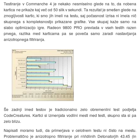
Testiranje v Commanche 4 je nekako nesmiselno glede na to, da nobena
kartica ne prikaže kaj več od 50 slik v sekundi. Ta rezultat je smešen glede na
zmogljivosti kartic, ki smo jih imeli na testu, saj počasnost izrisa ni imela nič
skupnega s kompleksnostjo prikazane grafike. Vse skupaj kaže samo na
slabo optimizacijo igre. Radeon 9800 PRO prevlada v vseh testih razen
prvega, razlika med karticama pa se poveča samo zaradi nastavljanja
anizotropnega filtriranja.
Še zadnji imed testov je tradicionalno zelo obremenilni test podjetja
CodeCreatures. Kartici si izmenjata vodilni mesti med testi, skupno sta si pa
zelo blizu.
Napisati moramo tudi, da primerjava v celotnem testu ni čisto na mestu.
Problematično je anizotropno filtriranje pri nVidiinih Detonatorjih 43.45 (in