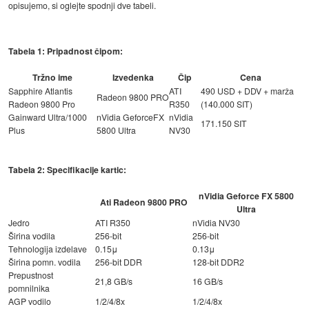
opisujemo, si oglejte spodnji dve tabeli.
Tabela 1: Pripadnost čipom:
Tržno ime
Izvedenka
Čip
Cena
Sapphire Atlantis
ATI
490 USD + DDV + marža
Radeon 9800 PRO
Radeon 9800 Pro
R350
(140.000 SIT)
Gainward Ultra/1000
nVidia GeforceFX
nVidia
171.150 SIT
Plus
5800 Ultra
NV30
Tabela 2: Specifikacije kartic:
nVidia Geforce FX 5800
Ati Radeon 9800 PRO
Ultra
Jedro
ATI R350
nVidia NV30
Širina vodila
256-bit
256-bit
Tehnologija izdelave
0.15μ
0.13μ
Širina pomn. vodila
256-bit DDR
128-bit DDR2
Prepustnost
21,8 GB/s
16 GB/s
pomnilnika
AGP vodilo
1/2/4/8x
1/2/4/8x