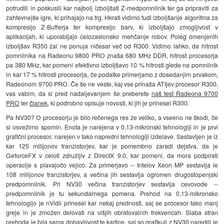
potrudili in poskusili kar najbolj izboljšati Z-medpomnilnik ter ga pripraviti za
zahtevnejše igre, ki prihajajo na trg. Hkrati vidimo tudi izboljšanje algoritma za
kompresijo Z-Bufferja ter kompresijo barv, ki izboljšajo zmogljivost v
aplikacijah, ki uporabljajo celozaslonsko mehčanje robov. Poleg omenjenih
izboljšav R350 žal ne ponuja ničesar več od R300. Vidimo lahko, da hitrost
pomnilnika na Radeonu 9800 PRO znaša 680 MHz DDR, hitrost procesorja
pa 380 MHz, kar pomeni efektivno izboljšavo 10 % hitrosti glede na pomnilnik
in kar 17 % hitrosti procesorja, če podatke primerjamo z dosedanjim prvakom,
Radeonom 9700 PRO. Če še ne veste, kaj vse prinaša ATIjev procesor R300,
vas vabim, da si pred nadaljevanjem še preberete
naš test Radeona 9700
PRO
ter
članek
, ki podrobno opisuje novosti, ki jih je prinesel R300.
Pa NV30? O procesorju je bilo rečenega res že veliko, a vseeno ne škodi, če
si osvežimo spomin. Enota je narejena v 0,13-mikronski tehnologiji in je prvi
grafični procesor, narejen v tako napredni tehnologiji izdelave. Sestavljen je iz
kar 125 milijonov tranzistorjev, kar je pomembno zaradi dejstva, da je
GeforceFX v celoti združljiv z DirectX 9.0, kar pomeni, da mora podpirati
operacije s plavajočo vejico. Za primerjavo -- Intelov Xeon MP sestavlja le
108 milijonov tranzistorjev, a večina jih sestavlja ogromen drugostopenjski
predpomnilnik. Pri NV30 večina tranzistorjev sestavlja cevovode --
predpomnilnik je tu sekundarnega pomena. Prehod na 0,13-mikronsko
tehnologijo je nVidii prinesel kar nekaj prednosti, saj se procesor tako manj
greje in je zmožen delovati na višjih obratovalnih frekvencah. Slaba stran
prehoda je bila sama dobavljivost te kartice, saj so grafikulj z NV30 naredili le