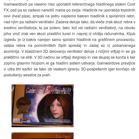
Gainwardovci pa vseeno niso uporabili referenčnega hladilnega sistem Cool
FX, pač pa so zadevo naredili malce po svoje. Hladilnik ne uporablja toplotnih
cevi (heat pipe), ampak na jedru najdemo bakren hladilnik s spiralnimi rebri,
nad njim pa radialni ventilator. Zadeva deluje tako, da vleče zrak skozi rebra v
sredino ventilatorja, ta pa potem, tako kot vsi radialni ventilatorji, na obodu
piha vroč zrak ven skozi plastični tunel in naprej iz ohišja računalnika. Kljub
izgledu je iz bakra narejen samo spiralni hladilnik na grafičnem procesorju,
ostala rebra na pomnilniških čipih spredaj in zadaj so iz pobarvanega
aluminija. V klasičnem 2D delovanju ventilator deluje z nižjimi vrtljaji in se ga
praktično ne sliši. V 3D načinu se vrtljaji dvignejo in vse skupaj se konča s kar
zoprno glasnim hrupom, ki ga hladilni sistem ustvarja. Gainwardove pravljice
o ultra tihi kartici se tako ob vsakem igranju 3D-pospešenih iger končajo ob
poslušanju sesalca za prah.