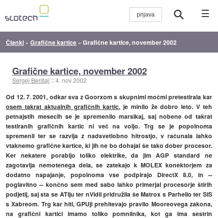
☰
Članki
»
Grafične kartice
»
Grafične kartice, november 2002
Grafične kartice, november 2002
Sergej Berišaj
::
4. nov 2002
Od 12. 7. 2001, odkar sva z Goorxom s skupnimi močmi pretestirala kar
osem takrat aktualnih grafičnih kartic
, je minilo že dobro leto. V teh
petnajstih mesecih se je spremenilo marsikaj, saj nobene od takrat
testiranih grafičnih kartic ni več na voljo. Trg se je popolnoma
spremenil ter se razvija z nadsvetlobno hitrostjo, v računala lahko
vtaknemo grafične kartice, ki jih ne bo dohajal še tako dober procesor.
Ker nekatere porabijo toliko elektrike, da jim AGP standard ne
zagotavlja nemotenega dela, se zatekajo k MOLEX konektorjem za
dodatno napajanje, popolnoma vse podpirajo DirectX 8.0, in --
poglavitno -- končno sem med sabo lahko primerjal procesorje štirih
podjetij, saj sta se ATIju ter nVidii pridružila še Matrox s Parhelio ter SiS
s Xabreom. Trg kar hiti, GPUji prehitevajo pravilo Mooreovega zakona,
na grafični kartici imamo toliko pomnilnika, kot ga ima sestrin