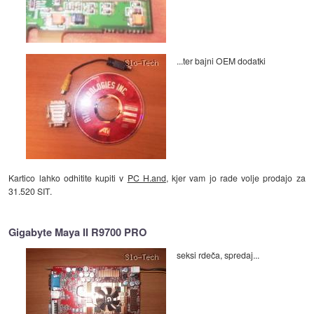
...ter bajni OEM dodatki
Kartico lahko odhitite kupiti v
PC H.and
, kjer vam jo rade volje prodajo za
31.520 SIT.
Gigabyte Maya II R9700 PRO
seksi rdeča, spredaj...