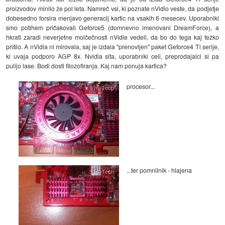
proizvodov minilo že pol leta. Namreč vsi, ki poznate nVidio veste, da podjetje
dobesedno forsira menjavo generacij kartic na vsakih 6 mesecev. Uporabniki
smo potihem pričakovali Geforce5 (domnevno imenovani DreamForce), a
hkrati zaradi neverjetne molčečnosti nVidie vedeli, da bo do tega kaj težko
prišlo. A nVidia ni mirovala, saj je izdala "prenovljen" paket Geforce4 Ti serije,
ki uvaja podporo AGP 8x. Nvidia sita, uporabniki celi, preprodajalci si pa
pulijo lase. Bodi dosti filozofiranja. Kaj nam ponuja kartica?
procesor...
...ter pomnilnik - hlajena