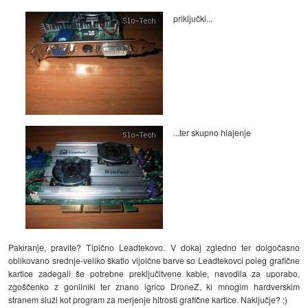
priključki...
...ter skupno hlajenje
Pakiranje, pravite? Tipično Leadtekovo. V dokaj zgledno ter dolgočasno
oblikovano srednje-veliko škatlo vijolčne barve so Leadtekovci poleg grafične
kartice zadegali še potrebne preključitvene kable, navodila za uporabo,
zgoščenko z gonilniki ter znano igrico DroneZ, ki mnogim hardverskim
stranem služi kot program za merjenje hitrosti grafične kartice. Naključje? ;)