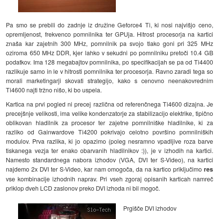
Pa smo se prebili do zadnje iz družine Geforce4 Ti, ki nosi najvišjo ceno,
opremljenost, frekvenco pomnilnika ter GPUja. Hitrost procesorja na kartici
znaša kar zajetnih 300 MHz, pomnilnik pa svojo tlako goni pri 325 MHz
oziroma 650 MHz DDR, kjer lahko v sekudni po pomnilniku pretoči 10.4 GB
podatkov. Ima 128 megabajtov pomnilnika, po specifikacijah se pa od Ti4400
razlikuje samo in le v hitrosti pomnilnika ter procesorja. Ravno zaradi tega so
morali marketingarji skovati strategijo, kako s cenovno neenakovrednim
Ti4600 najti tržno nišo, ki bo uspela.
Kartica na prvi pogled ni precej različna od referenčnega Ti4600 dizajna. Je
precejšnje velikosti, ima velike kondenzatorje za stabilizacijo elektrike, tipično
oblikovan hladilnik za procesor ter zajetne pomnilniške hladilnike, ki za
razliko od Gainwardove Ti4200 pokrivajo celotno površino pomnilniških
modulov. Prva razlika, ki jo opazimo (poleg nesramno vpadljive roza barve
tiskanega vezja ter enako obarvanih hladilnikov :)), je v izhodih na kartici.
Namesto standardnega nabora izhodov (VGA, DVI ter S-Video), na kartici
najdemo 2x DVI ter S-Video, kar nam omogoča, da na kartico priključimo
res
vse kombinacije izhodnih naprav. Pri vseh zgoraj opisanih karticah namreč
priklop dveh LCD zaslonov preko DVI izhoda ni bil mogoč.
Prgišče DVI izhodov