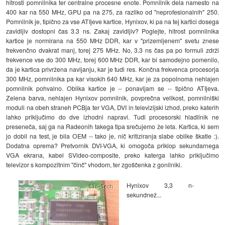
hitrosti pomnilnika ter centralne procesne enote. Pomnilnik dela namesto na
400 kar na 550 MHz, GPU pa na 275, za razliko od "neprofesionalnih" 250.
Pomnilnik je, tipično za vse ATIjeve kartice, Hynixov, ki pa na tej kartici dosega
zavidljiv dostopni čas 3.3 ns. Zakaj zavidljiv? Poglejte, hitrost pomnilnika
kartice je normirana na 550 MHz DDR, kar v "prizemljenem" svetu znese
frekvenčno dvakrat manj, torej 275 MHz. No, 3.3 ns čas pa po formuli zdrži
frekvence vse do 300 MHz, torej 600 MHz DDR, kar bi samodejno pomenilo,
da je kartica privržena navijanju, kar je tudi res. Končna frekvenca procesorja
300 MHz, pomnilnika pa kar visokih 640 MHz, kar je za popolnoma nehlajen
pomnilnik pohvalno. Oblika kartice je -- ponavljam se -- tipično ATIjeva.
Zelena barva, nehlajen Hynixov pomnilnik, povprečna velikost, pomnilniški
moduli na obeh straneh PCBja ter VGA, DVI in televizijski izhod, preko katerih
lahko priključimo do dve izhodni napravi. Tudi procesorski hladilnik ne
preseneča, saj ga na Radeonih takega tipa srečujemo že leta. Kartica, ki sem
jo dobil na test, je bila OEM -- tako je, nič kritiziranja slabe oblike škatle :).
Dodatna oprema? Pretvornik DVI-VGA, ki omogoča priklop sekundarnega
VGA ekrana, kabel SVideo-composite, preko katerga lahko priključimo
televizor s kompozitnim "činč" vhodom, ter zgoščenka z gonilniki.
Hynixov 3,3 n-
sekundnež...