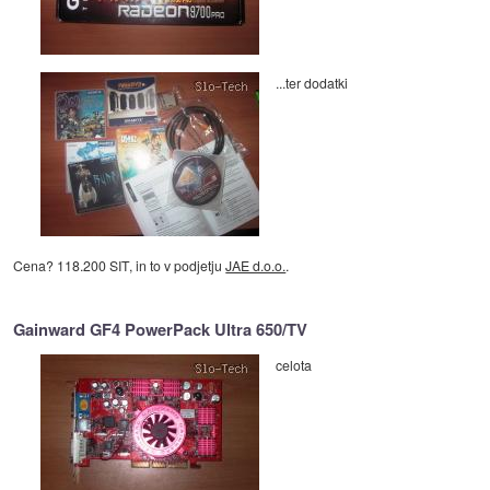
...ter dodatki
Cena? 118.200 SIT, in to v podjetju
JAE d.o.o.
.
Gainward GF4 PowerPack Ultra 650/TV
celota