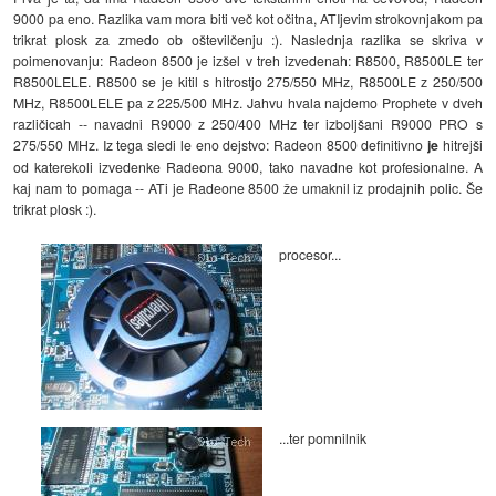
9000 pa eno. Razlika vam mora biti več kot očitna, ATIjevim strokovnjakom pa
trikrat plosk za zmedo ob oštevilčenju :). Naslednja razlika se skriva v
poimenovanju: Radeon 8500 je izšel v treh izvedenah: R8500, R8500LE ter
R8500LELE. R8500 se je kitil s hitrostjo 275/550 MHz, R8500LE z 250/500
MHz, R8500LELE pa z 225/500 MHz. Jahvu hvala najdemo Prophete v dveh
različicah -- navadni R9000 z 250/400 MHz ter izboljšani R9000 PRO s
275/550 MHz. Iz tega sledi le eno dejstvo: Radeon 8500 definitivno
je
hitrejši
od katerekoli izvedenke Radeona 9000, tako navadne kot profesionalne. A
kaj nam to pomaga -- ATi je Radeone 8500 že umaknil iz prodajnih polic. Še
trikrat plosk :).
procesor...
...ter pomnilnik