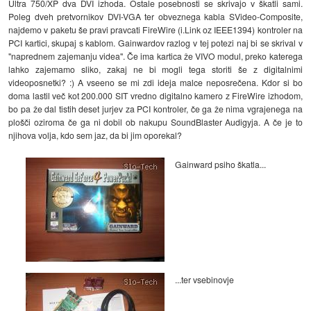
Ultra 750/XP dva DVI izhoda. Ostale posebnosti se skrivajo v škatli sami.
Poleg dveh pretvornikov DVI-VGA ter obveznega kabla SVideo-Composite,
najdemo v paketu še pravi pravcati FireWire (i.Link oz IEEE1394) kontroler na
PCI kartici, skupaj s kablom. Gainwardov razlog v tej potezi naj bi se skrival v
"naprednem zajemanju videa". Če ima kartica že VIVO modul, preko katerega
lahko zajemamo sliko, zakaj ne bi mogli tega storiti še z digitalnimi
videoposnetki? :) A vseeno se mi zdi ideja malce neposrečena. Kdor si bo
doma lastil več kot 200.000 SIT vredno digitalno kamero z FireWire izhodom,
bo pa že dal tistih deset jurjev za PCI kontroler, če ga že nima vgrajenega na
plošči oziroma če ga ni dobil ob nakupu SoundBlaster Audigyja. A če je to
njihova volja, kdo sem jaz, da bi jim oporekal?
Gainward psiho škatla...
...ter vsebinovje