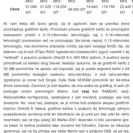
MHz
MHz
MHz
MHz
MHz
MHz
MHz
31.080
31.520
118.200
74.640
119.795
22.440
Cena
46.050 SIT
SIT
SIT
SIT
SIT
SIT
SIT
Ni nam treba biti ravno geniji, da bi ugotovili, kam se premika trend
proizvajanja grafičnih kartic. Proizvodni proces grafičnih kartic so proizvajalci
dobesedno prisilili v 0.15-mikronsko tehnologijo, saj v 0.18-mikronski
tehnologiji procesorjev več ne proizvajajo. Na korak naprej, 0.13-mikronsko
tehnologijo, nas domnevno pripravlja nVidia, saj kani svojega NV30, čip, ob
katerem naj bi tudi ATIjev R300 izgledal kot nizkokalorični jogurt, narediti v tej
"velikosti", s popolno podporo DirectX 9 in 400 MHz jedrom. A pustimo sanje
prihodnosti za kakšen drug članek. Nadalje opazimo, da se grafičnih kartic z
32 MB pomnilnika ne splača več kupovati, saj je postal segment kartic s 64
MB pomnilnika dosegljiv vsakemu računalničarju. V koš računalniške
zgodovine je romal tudi Single Data Rate SDRAM pomnilnik ter 64-bitna
širina cevovoda. Zanimivo je tudi dejstvo, da ima vsaka od grafikulj, ki sem jih
podvrgel svojim premnogim testom, tudi
vsaj
dve RAMDAC vezji.
Računalniške konfiguracije, sestavljene z več monitorji, postajajo vse bolj
dostopne. No, med nas, plebejce, se je vrinila tudi podpora skupku grafičnih
knjižnic DirectX 8. Nakup grafične kartice s podporo tej tehnologiji (strojno
pospeševanje senčenja točk ter trikotnikov) se je pred pol leta zdel še rahlo
nesmiseln, saj na trgu poleg 3D Marka 2001 dejansko ni bilo uporabne igre,
na kateri bi kartica pridobila tako vizualno kot hitrostno. Danes se situacija
spreminja, saj na trg prihaja vse večje število iger s podporo DX8. Je pa res,