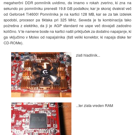
megaherčni DDR pomnilnik uvidimo, da imamo v rokah zverino, ki zna na
sekundo po pomnilniku prenesti 19.8 GB podatkov, kar je skoraj dvakrat več
od Geforce4 Ti4600! Pomnilnika je na kartici 128 MB, kar se za tak izdelek
spodobi, procesor pa tiktaka pri 325 MHz. Seveda je ta kombinacija tako
požrešna z elektriko, da ji je AGP standard ne uspe več dovajati zadostno
količino. V te namene boste na kartici našli priključek za dodatno napajanje, ki
ga vključimo v Molex od napajalnika (tisti veliki konektor, ki napaja diske ter
CD-ROMe).
zlati hladilnik...
...ter zlata vreden RAM