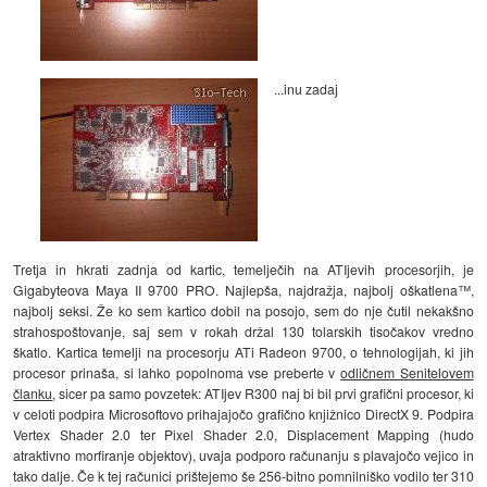
...inu zadaj
Tretja in hkrati zadnja od kartic, temelječih na ATIjevih procesorjih, je
Gigabyteova Maya II 9700 PRO. Najlepša, najdražja, najbolj oškatlena™,
najbolj seksi. Že ko sem kartico dobil na posojo, sem do nje čutil nekakšno
strahospoštovanje, saj sem v rokah držal 130 tolarskih tisočakov vredno
škatlo. Kartica temelji na procesorju ATi Radeon 9700, o tehnologijah, ki jih
procesor prinaša, si lahko popolnoma vse preberte v
odličnem Senitelovem
članku
, sicer pa samo povzetek: ATIjev R300 naj bi bil prvi grafični procesor, ki
v celoti podpira Microsoftovo prihajajočo grafično knjižnico DirectX 9. Podpira
Vertex Shader 2.0 ter Pixel Shader 2.0, Displacement Mapping (hudo
atraktivno morfiranje objektov), uvaja podporo računanju s plavajočo vejico in
tako dalje. Če k tej računici prištejemo še 256-bitno pomnilniško vodilo ter 310