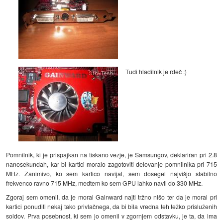
Tudi hladilnik je rdeč :)
Pomnilnik, ki je prispajkan na tiskano vezje, je Samsungov, deklariran pri 2.8
nanosekundah, kar bi kartici moralo zagotoviti delovanje pomnilnika pri 715
MHz. Zanimivo, ko sem kartico navijal, sem dosegel najvišjo stabilno
frekvenco ravno 715 MHz, medtem ko sem GPU lahko navil do 330 MHz.
Zgoraj sem omenil, da je moral Gainward najti tržno nišo ter da je moral pri
kartici ponuditi nekaj tako privlačnega, da bi bila vredna teh težko prisluženih
soldov. Prva posebnost, ki sem jo omenil v zgornjem odstavku, je ta, da ima