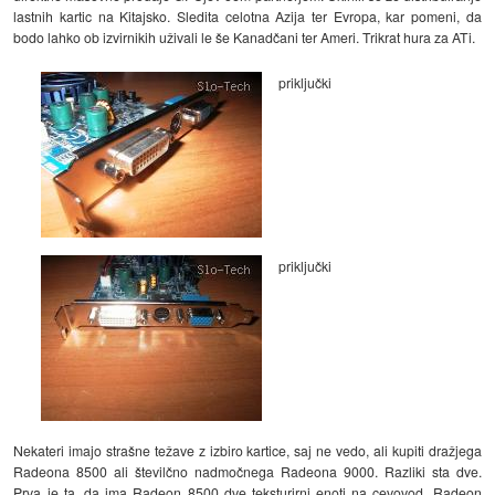
lastnih kartic na Kitajsko. Sledita celotna Azija ter Evropa, kar pomeni, da
bodo lahko ob izvirnikih uživali le še Kanadčani ter Ameri. Trikrat hura za ATi.
priključki
priključki
Nekateri imajo strašne težave z izbiro kartice, saj ne vedo, ali kupiti dražjega
Radeona 8500 ali številčno nadmočnega Radeona 9000. Razliki sta dve.
Prva je ta, da ima Radeon 8500 dve teksturirni enoti na cevovod, Radeon