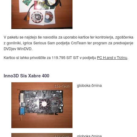
V paketu se najdejo še navodila za uporabo kartice ter kontrolerja, zgoščenka
z gonilniki, igrica Serious Sam podjetja CroTeam ter program za predvajanje
DVDjev WinDVD.
Kartico si lahko privoščite za 119.795 SIT SIT v podjetju
PC H.and v Trzinu
.
Inno3D Sis Xabre 400
globoka črnina
globoka črnina