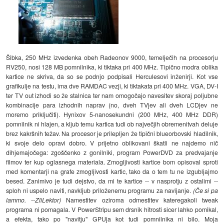
Šibka, 250 MHz izvedenka obeh Radeonov 9000, temelječih na procesorju
RV250, nosi 128 MB pomnilnika, ki tiktaka pri 400 MHz. Tipično modra oblika
kartice ne skriva, da so se podnjo podpisali Herculesovi inženirji. Kot vse
grafikulje na testu, ima dve RAMDAC vezji, ki tiktakata pri 400 MHz. VGA, DV-I
ter TV out izhodi so že stalnica ter nam omogočajo navesitev skoraj poljubne
kombinacije para izhodnih naprav (no, dveh TVjev ali dveh LCDjev ne
moremo priključiti). Hynixov 5-nanosekundni (200 MHz, 400 MHz DDR)
pomnilnik ni hlajen, a kljub temu kartica tudi ob največjih obremenitvah deluje
brez kakršnih težav. Na procesor je prilepljen že tipični blueorbovski hladilnik,
ki svoje delo opravi dobro. V prijetno oblikovani škatli ne najdemo nič
dihjemajočega: zgoščenko z gonilniki, program PowerDVD za predvajanje
filmov ter kup oglasnega materiala. Zmogljivosti kartice bom opisoval sproti
med komentarji na grafe zmogljivosti kartic, tako da o tem tu ne izgubljajmo
besed. Zanimivo je tudi dejstvo, da mi te kartice -- v nasprotju z ostalimi --
sploh ni uspelo naviti, navkljub priloženemu programu za navijanje.
(Če si pa
lammo. --ZliLektor)
Namestitev oziroma odmestitev kateregakoli tweak
programa ni pomagala. V PowerStripu sem drsnik hitrosti sicer lahko pomikal,
a efekta, tako po "navitju" GPUja kot tudi pomnilnika ni bilo. Moja