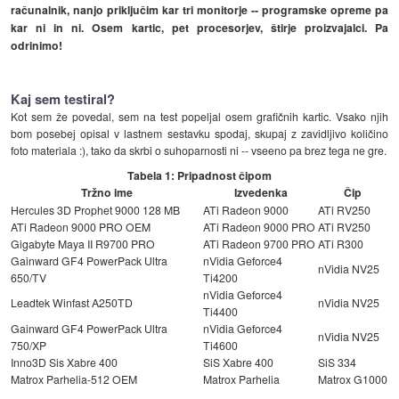
računalnik, nanjo priključim kar tri monitorje -- programske opreme pa
kar ni in ni. Osem kartic, pet procesorjev, štirje proizvajalci. Pa
odrinimo!
Kaj sem testiral?
Kot sem že povedal, sem na test popeljal osem grafičnih kartic. Vsako njih
bom posebej opisal v lastnem sestavku spodaj, skupaj z zavidljivo količino
foto materiala :), tako da skrbi o suhoparnosti ni -- vseeno pa brez tega ne gre.
Tabela 1: Pripadnost čipom
Tržno ime
Izvedenka
Čip
Hercules 3D Prophet 9000 128 MB
ATi Radeon 9000
ATi RV250
ATi Radeon 9000 PRO OEM
ATi Radeon 9000 PRO
ATi RV250
Gigabyte Maya II R9700 PRO
ATi Radeon 9700 PRO
ATi R300
Gainward GF4 PowerPack Ultra
nVidia Geforce4
nVidia NV25
650/TV
Ti4200
nVidia Geforce4
Leadtek Winfast A250TD
nVidia NV25
Ti4400
Gainward GF4 PowerPack Ultra
nVidia Geforce4
nVidia NV25
750/XP
Ti4600
Inno3D Sis Xabre 400
SiS Xabre 400
SiS 334
Matrox Parhelia-512 OEM
Matrox Parhelia
Matrox G1000