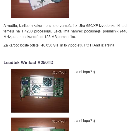
A vedite, kartice nikakor ne smete zamešati z Utra 650/XP izvedenko, ki tudi
temelji na Ti4200 procesorju. Le-ta ima namreč počasnejši pomnilnik (440
MHz, 4 nanosekunde) ter 128 MB pomnilnika.
Za kartico boste odšteli 46.050 SIT, in to v podjetju
PC H.And iz Trzina
.
Leadtek Winfast A250TD
...a ni lepa? :)
...a ni lepa? :)