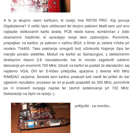
A to je skupno vsem karticam, ki nosijo ime R9700 PRO. Kaj ponuja
Gigabyteova? V veliki, lepo oblikovani ter dvojno pakirani škatli sem uzrl eno
najlepše oblikovanih kartic doslej. PCB rdeče barve, kombiniran z zlato
obarvanimi hladilniki, ki opravljajo svoje delo zadovoljivo. Pomnilnik,
prispajkan na kartico, je pakiran v načinu BGA, s čimer je začela nVidia pri
modelu Ti4400. Tako pakiranje omogoči bolj učinkovito hlajenje čipa ter
manjšo porabo elektrike. Moduli na kartici so Samsungovi, z deklariranim
dostopnim časom 2.8 nanosekunde, kar bi moralo zagotoviti udobno
delovanje pri enormnih 700 MHz. Izhodi na kartici so postali že standardni, saj
najdemo VGA, DVI ter S-Video priključke, sparjene z dvema 400 MHz
RAMDAC vezjema. Seveda sem kartico poskusil tudi naviti ter prišel do kar
zglednih rezultatov: procesor se mi je pustil pospešiti do 350 MHz, pomnilnik
pa ni izneveril svojega napisa ter zavrnil sodelovanje pri 702 MHz.
Deklaracije na čipih ne lažejo :).
priključki - za monitor...