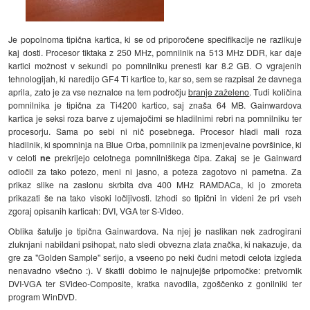
Je popolnoma tipična kartica, ki se od priporočene specifikacije ne razlikuje
kaj dosti. Procesor tiktaka z 250 MHz, pomnilnik na 513 MHz DDR, kar daje
kartici možnost v sekundi po pomnilniku prenesti kar 8.2 GB. O vgrajenih
tehnologijah, ki naredijo GF4 Ti kartice to, kar so, sem se razpisal že davnega
aprila, zato je za vse neznalce na tem področju
branje zaželeno
. Tudi količina
pomnilnika je tipična za Ti4200 kartico, saj znaša 64 MB. Gainwardova
kartica je seksi roza barve z ujemajočimi se hladilnimi rebri na pomnilniku ter
procesorju. Sama po sebi ni nič posebnega. Procesor hladi mali roza
hladilnik, ki spomninja na Blue Orba, pomnilnik pa izmenjevalne površinice, ki
v celoti
ne
prekrijejo celotnega pomnilniškega čipa. Zakaj se je Gainward
odločil za tako potezo, meni ni jasno, a poteza zagotovo ni pametna. Za
prikaz slike na zaslonu skrbita dva 400 MHz RAMDACa, ki jo zmoreta
prikazati še na tako visoki ločljivosti. Izhodi so tipični in videni že pri vseh
zgoraj opisanih karticah: DVI, VGA ter S-Video.
Oblika šatulje je tipična Gainwardova. Na njej je naslikan nek zadrogirani
zluknjani nabildani psihopat, nato sledi obvezna zlata značka, ki nakazuje, da
gre za "Golden Sample" serijo, a vseeno po neki čudni metodi celota izgleda
nenavadno všečno :). V škatli dobimo le najnujejše pripomočke: pretvornik
DVI-VGA ter SVideo-Composite, kratka navodila, zgoščenko z gonilniki ter
program WinDVD.