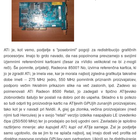
ATi je, kot vemo, podjetje s "posebnimi" pogoji za redistribucijo grafičnih
procesorjev. Imajo to grdo navado, da nas popolnoma prevzamejo s svojimi
izjemnimi referenčnimi karticami (česar za nVidio velikokrat ne bi z-mogli
reči). Še pomnite, prijatelji, Radeona 8500? No, izvirna referenčna kartica, ki
jo je zgradil ATi, je imela vse, kar je morala najbolj zgledna grafikulja takratne
dobe imeti -- 275 MHz jedro, 550 MHz pomnilnik priznanih proizvajalcev,
podporo večim hkratnim prikazom slike na več zaslonih, ipd. Zadevo so
poimenovali ATi Radeon 8500 Retail, jo zadegali v tipično ATIjevsko
zlobnordečo šatuljo ter poslali na dobro pot do uspeha. Skladno s to potezo
so tudi odprli trg proizvodnje kartic na ATIjevih GPUjih zunanjih proizvajalcev,
tako kot je v navadi pri Nvidii. A, glej ga zlomka, večina proizvajalcev (med
njimi tudi Hercules) je v svojo "retail" verzijo izdelka naspajkalo LE izvedenko
čipa (250/500 MHz) ter jo prodajalo po bolj ugodni ceni. Zavladalo je splošno
razširjeno mnenje:
ako kupuješ ATI, kupi od ATIja samega
. Žal je podjetje
samo ugotovilo, da se jim to ne splača najbolj, saj imajo dosti več profita od
direktne masovne prodaje GPUjev oem partnerjem. Ukinili so že distribuiranje