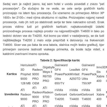
Sedaj vam je najbrž jasno, kaj sem hotel v uvodu povedati z zvezo "pet
procesorjev". Če slučajno še ne veste, se cele serije grafičnih kartic
proizvajajo na istem tipu procesorja. Če vzamemo za primerjavo Athlon XP
1600+ ter 2100+: med njima strukturno ni razlike. Proizvajalec najprej naredi
procesorje, nato jih loči po stabilnosti serije ter šele naknadno označi. Enak
proces vidimo tudi pri grafičnih karticah: najkakovostnejši izdelki
proizvodnega procesa najdejo prostor na najprestižnejših Ti4600 in tako po
lestvici dolven vse do Ti4200. Kot bomo pa videli v nadaljevanju, se da tudi
najšibkejšega Ti4200 z malo volje prepričati k delovanju na frekvencah
Ti4600. Sicer vas pa čaka še ena tabela, stalnica mojih testov grafikulj, kjer
primerjam osnovne lastnosti vsakega primerka, da boste lažje videli, s
kakšnimi zverinami imamo opravka.
Tabela 2: Specifikacije kartic
Hercules
ATi
Gainward
Gainward
Gigabyte
Inno3D
3D
Radeon
GF4
Leadtek
GF4
Maya II
Sis
Kartica
Prophet
9000
PowerPack
Winfast
PowerPack
R9700
Xabre
9000
PRO
Ultra
A250TD
Ultra
PRO
400
128 MB
OEM
650/TV
750/XP
ATi
ATi
ATi
nVidia
nVidia
nVidia
SiS
Radeon
Radeon
Izvedenka
Radeon
Geforce4
Geforce4
Geforce4
Xabre
9000
9700
9000
Ti4200
Ti4400
Ti4600
400
PRO
PRO
ATi
ATi
ATi
nVidia
nVidia
nVidia
SiS