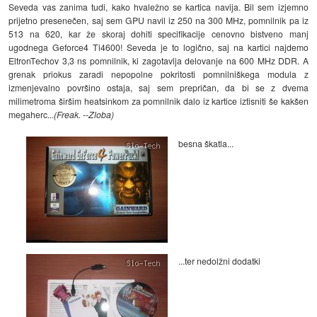
Seveda vas zanima tudi, kako hvaležno se kartica navija. Bil sem izjemno
prijetno presenečen, saj sem GPU navil iz 250 na 300 MHz, pomnilnik pa iz
513 na 620, kar že skoraj dohiti specifikacije cenovno bistveno manj
ugodnega Geforce4 Ti4600! Seveda je to logično, saj na kartici najdemo
EltronTechov 3,3 ns pomnilnik, ki zagotavlja delovanje na 600 MHz DDR. A
grenak priokus zaradi nepopolne pokritosti pomnilniškega modula z
izmenjevalno površino ostaja, saj sem prepričan, da bi se z dvema
milimetroma širšim heatsinkom za pomnilnik dalo iz kartice iztisniti še kakšen
megaherc...
(Freak. --Zloba)
besna škatla...
...ter nedolžni dodatki