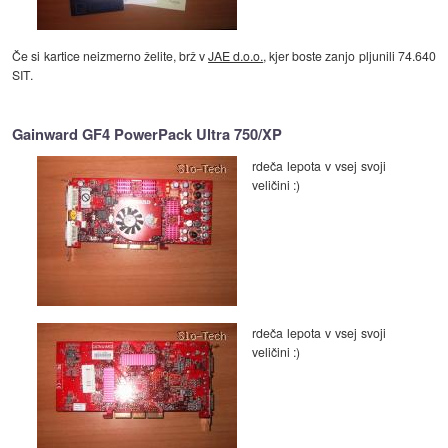
Če si kartice neizmerno želite, brž v
JAE d.o.o.
, kjer boste zanjo pljunili 74.640
SIT.
Gainward GF4 PowerPack Ultra 750/XP
rdeča lepota v vsej svoji
veličini :)
rdeča lepota v vsej svoji
veličini :)