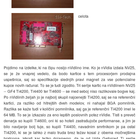
celota
Pojdimo na izdelke, ki na čipu nosijo nVidiino ime. Ko je nVidia izdala NV25,
se je že vnaprej vedelo, da bodo kartice s tem procesorjem prodajna
uspešnica, saj so specifikacije slednjih pravi magnet za vse potencialne
kupce novih računal. To se je tudi zgodilo. Tri serije kartic na nVidiinem NV25
-- GF4 Ti4200, Ti4400 ter Ti4600 -- se med seboj niso razlikovale bogve kaj.
Po nVidiinih željah jo je najbolj skupil najcenejši Ti4200, saj se na referenčni
kartici, za razliko od hitrejših dveh modelov, ni nahajal BGA pomnilnik.
Razlika se kaže tudi v količini pomnilnika, saj ga je referenčni Ti4200 imel le
64 MB. To se je izkazalo za eno lepših poslovnih potez nVidie. Tisti s preveč
denarja so kupili Ti4600, oni ki so hoteli zastrašujoče performanse, a jim je
bilo navijanje bolj tuje, so kupili Ti4400, navadnim smrtnikom je pa ostal
Ti4200, ki se je lahko z malo truda brez težav kosal z obema močnejšima
bratcoma. Hkrati kar težko dojamemo, da je od izida Geforce4 Ti serije