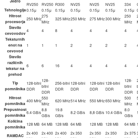
Jedro
RV250
RV250
R300
NV25
NV25
NV25
334
Tehnologija
0.15μ
0.15μ
0.15μ
0.15μ
0.15μ
0.15μ
0.15μ
Hitrost
275
250
250 MHz
325 MHz
250 MHz
275 MHz
300 MHz
procesorja
MHz
MHz
Število
4
4
8
4
4
4
4
cevovodov
Teksturnih
enot na
1
1
1
2
2
2
2
cevovod
Število
različnih
6
6
16
4
4
4
4
tekstur na
prehod
128-
128-
Tip
128-bitni
256-bitni
128-bitni
128-bitni
128-bitni
bitni
bitni
pomnilnika
DDR
DDR
DDR
DDR
DDR
DDR
DDR
Hitrost
550
500
400 MHz
620 MHz
514 MHz
550 MHz
650 MHz
pomnilnika
MHz
MHz
Prepustnost
8.8
19.8
8.0
6.4 GB/s
8.2 GB/s
8,8 GB/s
10.4 GB/s
pomnilnika
GB/s
GB/s
GB/s
Količina
128 MB
64 MB
128 MB
64 MB
128 MB
128 MB
64 MB
pomnilnika
2x 400
2x 400
2x 400
2x 350
2x 350
2x 350
2x 375
RAMDAC