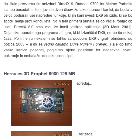
da titulo prevzema še neizdani DirectX 9. Radeon 9700 ter Matrox Parhelia
sta, po besedah inženirjev teh dveh čipov, že tako napredni kartici, da bosta v
celoti podpirali vse napredne funkcije, ki jih kani uvesti DX9 ob izidu, ki se bo
zgodil nekje proti koncu leta. No, v tem primeru prihaja še do večje ironije: ob
izidu DirectX 8.0 smo vsaj že imeli testirno aplikacijo (3D Mark 2001).
Dejansko uporabnega programa ali igre, ki bi izkoriščal DX9, ne bo še nekaj
časa. Po mnenju nekaterih se lahko za podporo DX9 v igrah obrišemo do
božiča 2003 --
a mi še vedno čakamo Duke Nukem Forever...
Raje opišimo
vsako kartico posebej, poglejmo njene pozitivne ter negativne stvari,
pakiranje in embalažo, dodatke, ceno, ipd.
Hercules 3D Prophet 9000 128 MB
spredaj...
...ter zadaj