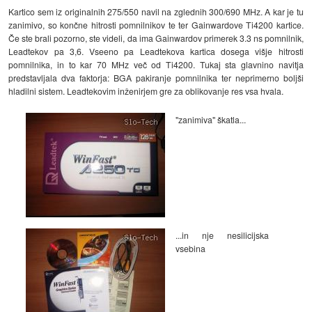
Kartico sem iz originalnih 275/550 navil na zglednih 300/690 MHz. A kar je tu
zanimivo, so končne hitrosti pomnilnikov te ter Gainwardove Ti4200 kartice.
Če ste brali pozorno, ste videli, da ima Gainwardov primerek 3.3 ns pomnilnik,
Leadtekov pa 3,6. Vseeno pa Leadtekova kartica dosega višje hitrosti
pomnilnika, in to kar 70 MHz več od Ti4200. Tukaj sta glavnino navitja
predstavljala dva faktorja: BGA pakiranje pomnilnika ter neprimerno boljši
hladilni sistem. Leadtekovim inženirjem gre za oblikovanje res vsa hvala.
"zanimiva" škatla...
...in nje nesilicijska
vsebina