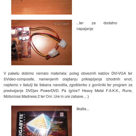
...ter za dodatno
napajanje
V paketu dobimo nemalo materiala: poleg obveznih kablov DVI-VGA ter
SVideo-composite, namenjenih olajšanju priklapljanja izhodnih enot,
najdemo v šatulji še tiskana navodila, zgoščenko z gonilniki ter program za
predvajanje DVDjev PowerDVD. Pa igrice? Heavy Metal F.A.K.K., Rune,
Motocross Madness 2 ter Oni. Ure in ure zabave... :)
škatla...