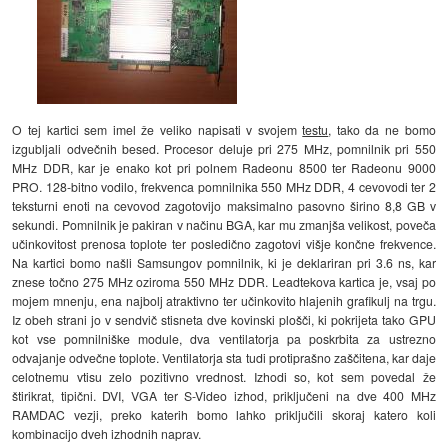
O tej kartici sem imel že veliko napisati v svojem
testu
, tako da ne bomo
izgubljali odvečnih besed. Procesor deluje pri 275 MHz, pomnilnik pri 550
MHz DDR, kar je enako kot pri polnem Radeonu 8500 ter Radeonu 9000
PRO. 128-bitno vodilo, frekvenca pomnilnika 550 MHz DDR, 4 cevovodi ter 2
teksturni enoti na cevovod zagotovijo maksimalno pasovno širino 8,8 GB v
sekundi. Pomnilnik je pakiran v načinu BGA, kar mu zmanjša velikost, poveča
učinkovitost prenosa toplote ter posledično zagotovi višje končne frekvence.
Na kartici bomo našli Samsungov pomnilnik, ki je deklariran pri 3.6 ns, kar
znese točno 275 MHz oziroma 550 MHz DDR. Leadtekova kartica je, vsaj po
mojem mnenju, ena najbolj atraktivno ter učinkovito hlajenih grafikulj na trgu.
Iz obeh strani jo v sendvič stisneta dve kovinski plošči, ki pokrijeta tako GPU
kot vse pomnilniške module, dva ventilatorja pa poskrbita za ustrezno
odvajanje odvečne toplote. Ventilatorja sta tudi protiprašno zaščitena, kar daje
celotnemu vtisu zelo pozitivno vrednost. Izhodi so, kot sem povedal že
štirikrat, tipični. DVI, VGA ter S-Video izhod, priključeni na dve 400 MHz
RAMDAC vezji, preko katerih bomo lahko priključili skoraj katero koli
kombinacijo dveh izhodnih naprav.