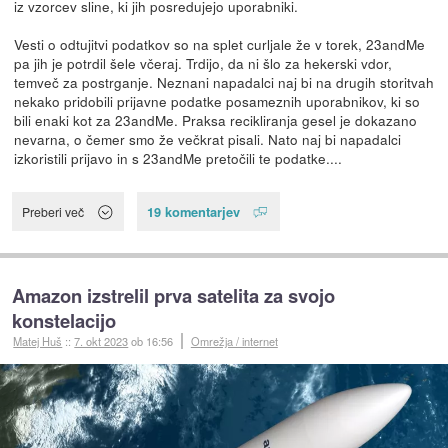
iz vzorcev sline, ki jih posredujejo uporabniki.
Vesti o odtujitvi podatkov so na splet curljale že v torek, 23andMe
pa jih je potrdil šele včeraj. Trdijo, da ni šlo za hekerski vdor,
temveč za postrganje. Neznani napadalci naj bi na drugih storitvah
nekako pridobili prijavne podatke posameznih uporabnikov, ki so
bili enaki kot za 23andMe. Praksa recikliranja gesel je dokazano
nevarna, o čemer smo že večkrat pisali. Nato naj bi napadalci
izkoristili prijavo in s 23andMe pretočili te podatke....
19 komentarjev
Preberi več
Amazon izstrelil prva satelita za svojo
konstelacijo
Matej Huš
::
7. okt 2023
ob 16:56
Omrežja / internet