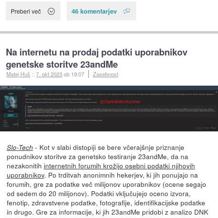
46 komentarjev
Preberi več
Na internetu na prodaj podatki uporabnikov
genetske storitve 23andMe
Matej Huš
::
7. okt 2023
ob 19:07
Zasebnost
- Kot v slabi distopiji se bere včerajšnje priznanje
Slo-Tech
ponudnikov storitve za genetsko testiranje 23andMe, da na
nezakonitih
internetnih forumih krožijo osebni podatki njihovih
uporabnikov
. Po trditvah anonimnih hekerjev, ki jih ponujajo na
forumih, gre za podatke več milijonov uporabnikov (ocene segajo
od sedem do 20 milijonov). Podatki vključujejo oceno izvora,
fenotip, zdravstvene podatke, fotografije, identifikacijske podatke
in drugo. Gre za informacije, ki jih 23andMe pridobi z analizo DNK