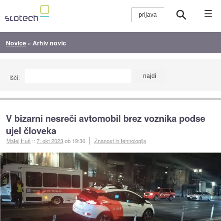
☰
Novice
»
Arhiv novic
Išči:
V bizarni nesreči avtomobil brez voznika podse
ujel človeka
Matej Huš
::
7. okt 2023
ob 19:36
Znanost in tehnologija