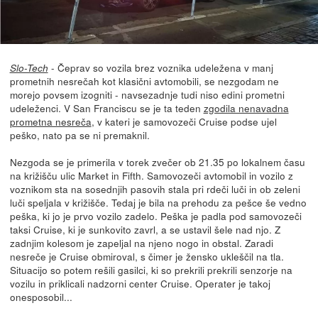
- Čeprav so vozila brez voznika udeležena v manj
Slo-Tech
prometnih nesrečah kot klasični avtomobili, se nezgodam ne
morejo povsem izogniti - navsezadnje tudi niso edini prometni
udeleženci. V San Franciscu se je ta teden
zgodila nenavadna
prometna nesreča
, v kateri je samovozeči Cruise podse ujel
peško, nato pa se ni premaknil.
Nezgoda se je primerila v torek zvečer ob 21.35 po lokalnem času
na križišču ulic Market in Fifth. Samovozeči avtomobil in vozilo z
voznikom sta na sosednjih pasovih stala pri rdeči luči in ob zeleni
luči speljala v križišče. Tedaj je bila na prehodu za pešce še vedno
peška, ki jo je prvo vozilo zadelo. Peška je padla pod samovozeči
taksi Cruise, ki je sunkovito zavrl, a se ustavil šele nad njo. Z
zadnjim kolesom je zapeljal na njeno nogo in obstal. Zaradi
nesreče je Cruise obmiroval, s čimer je žensko ukleščil na tla.
Situacijo so potem rešili gasilci, ki so prekrili prekrili senzorje na
vozilu in priklicali nadzorni center Cruise. Operater je takoj
onesposobil...