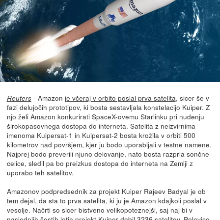
- Amazon
je včeraj v orbito poslal prva satelita
, sicer še v
Reuters
fazi delujočih prototipov, ki bosta sestavljala konstelacijo Kuiper. Z
njo želi Amazon konkurirati SpaceX-ovemu Starlinku pri nudenju
širokopasovnega dostopa do interneta. Satelita z neizvirnima
imenoma Kuipersat-1 in Kuipersat-2 bosta krožila v orbiti 500
kilometrov nad površjem, kjer ju bodo uporabljali v testne namene.
Najprej bodo preverili njuno delovanje, nato bosta razprla sončne
celice, sledil pa bo preizkus dostopa do interneta na Zemlji z
uporabo teh satelitov.
Amazonov podpredsednik za projekt Kuiper Rajeev Badyal je ob
tem dejal, da sta to prva satelita, ki ju je Amazon kdajkoli poslal v
vesolje. Načrti so sicer bistveno velikopoteznejši, saj naj bi v
naslednjih šestih letih projekt Kuiper dobil 3236 satelitov. Polovico