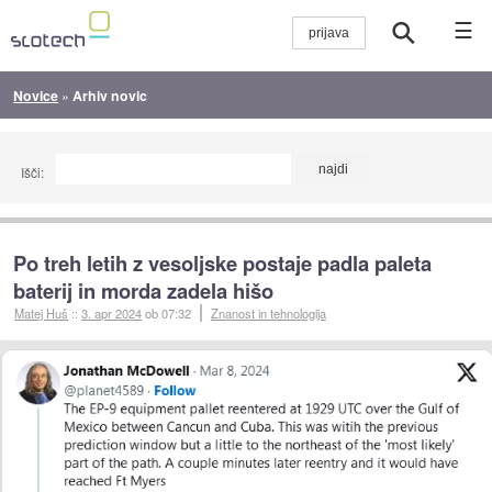
☰
Novice
»
Arhiv novic
Išči:
Po treh letih z vesoljske postaje padla paleta
baterij in morda zadela hišo
Matej Huš
::
3. apr 2024
ob 07:32
Znanost in tehnologija