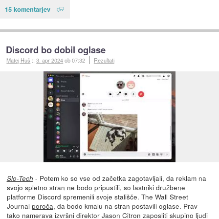
15 komentarjev
Discord bo dobil oglase
Matej Huš
::
3. apr 2024
ob 07:32
Rezultati
- Potem ko so vse od začetka zagotavljali, da reklam na
Slo-Tech
svojo spletno stran ne bodo pripustili, so lastniki družbene
platforme Discord spremenili svoje stališče. The Wall Street
Journal
poroča
, da bodo kmalu na stran postavili oglase. Prav
tako namerava izvršni direktor Jason Citron zaposliti skupino ljudi