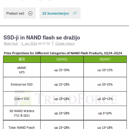
25 komentarjev
Preberi več
SSD-ji in NAND flash se dražijo
Matej Huš
::
3. apr 2024
ob 07:32
Ostale najave