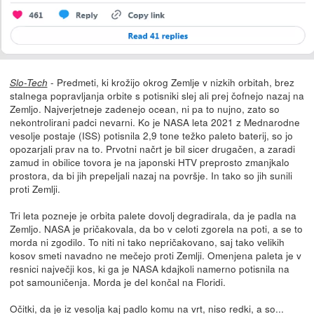
- Predmeti, ki krožijo okrog Zemlje v nizkih orbitah, brez
Slo-Tech
stalnega popravljanja orbite s potisniki slej ali prej čofnejo nazaj na
Zemljo. Najverjetneje zadenejo ocean, ni pa to nujno, zato so
nekontrolirani padci nevarni. Ko je NASA leta 2021 z Mednarodne
vesolje postaje (ISS) potisnila 2,9 tone težko paleto baterij, so jo
opozarjali prav na to. Prvotni načrt je bil sicer drugačen, a zaradi
zamud in obilice tovora je na japonski HTV preprosto zmanjkalo
prostora, da bi jih prepeljali nazaj na površje. In tako so jih sunili
proti Zemlji.
Tri leta pozneje je orbita palete dovolj degradirala, da je padla na
Zemljo. NASA je pričakovala, da bo v celoti zgorela na poti, a se to
morda ni zgodilo. To niti ni tako nepričakovano, saj tako velikih
kosov smeti navadno ne mečejo proti Zemlji. Omenjena paleta je v
resnici največji kos, ki ga je NASA kdajkoli namerno potisnila na
pot samouničenja. Morda je del končal na Floridi.
Očitki, da je iz vesolja kaj padlo komu na vrt, niso redki, a so...