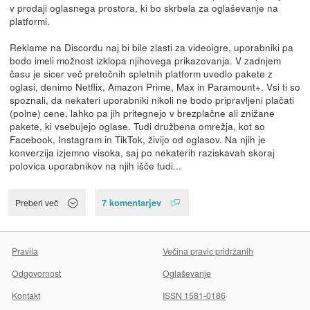
v prodaji oglasnega prostora, ki bo skrbela za oglaševanje na
platformi.
Reklame na Discordu naj bi bile zlasti za videoigre, uporabniki pa
bodo imeli možnost izklopa njihovega prikazovanja. V zadnjem
času je sicer več pretočnih spletnih platform uvedlo pakete z
oglasi, denimo Netflix, Amazon Prime, Max in Paramount+. Vsi ti so
spoznali, da nekateri uporabniki nikoli ne bodo pripravljeni plačati
(polne) cene, lahko pa jih pritegnejo v brezplačne ali znižane
pakete, ki vsebujejo oglase. Tudi družbena omrežja, kot so
Facebook, Instagram in TikTok, živijo od oglasov. Na njih je
konverzija izjemno visoka, saj po nekaterih raziskavah skoraj
polovica uporabnikov na njih išče tudi...
7 komentarjev
Preberi več
Pravila
Večina pravic pridržanih
Odgovornost
Oglaševanje
Kontakt
ISSN 1581-0186