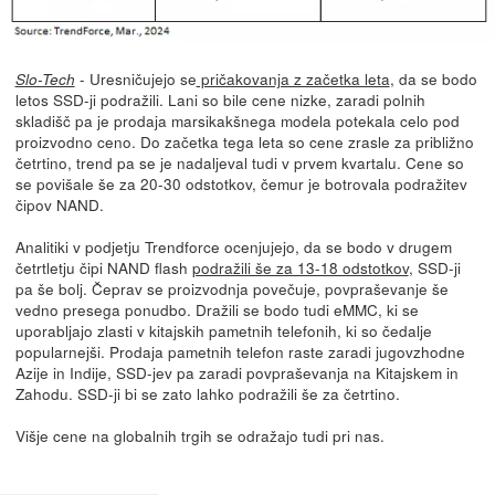
- Uresničujejo se
pričakovanja z začetka leta
, da se bodo
Slo-Tech
letos SSD-ji podražili. Lani so bile cene nizke, zaradi polnih
skladišč pa je prodaja marsikakšnega modela potekala celo pod
proizvodno ceno. Do začetka tega leta so cene zrasle za približno
četrtino, trend pa se je nadaljeval tudi v prvem kvartalu. Cene so
se povišale še za 20-30 odstotkov, čemur je botrovala podražitev
čipov NAND.
Analitiki v podjetju Trendforce ocenjujejo, da se bodo v drugem
četrtletju čipi NAND flash
podražili še za 13-18 odstotkov
, SSD-ji
pa še bolj. Čeprav se proizvodnja povečuje, povpraševanje še
vedno presega ponudbo. Dražili se bodo tudi eMMC, ki se
uporabljajo zlasti v kitajskih pametnih telefonih, ki so čedalje
popularnejši. Prodaja pametnih telefon raste zaradi jugovzhodne
Azije in Indije, SSD-jev pa zaradi povpraševanja na Kitajskem in
Zahodu. SSD-ji bi se zato lahko podražili še za četrtino.
Višje cene na globalnih trgih se odražajo tudi pri nas.